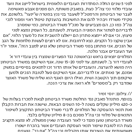
לפני 5 שנים החלה הסתדרות העובדים הלאומית בישראל לייצג את וועד
עובדי מלווי נכי צה"ל. כעת, במאבק משותף, הם מפנים אצבע מאשימה
לעבר שר הביטחון והרמטכ"ל לשעבר בני גנץ במטרה ש"ינער" ,כלשונם, את
פקידי משרדו ויבהיר להם את החשיבות בהענקת טיפול ראוי ומסור לנכי
צה"ל. כמו כן, הם מצביעים על מנכ"ל משרד הביטחון, כמי שמסרב
לדבריהם לפתור את הסוגיה הבוערת. לטענתם, כל העסק נמצא לפני
פיצוץ, וכי אם לא יימצא פתרון הם ייאלצו להשבית את כל מערך הלווי. "אם
אבין שקצו כל הקצים, נצא לרחובות. אנו לא רוצים לעשות מלחמות על הגב
של הנכים, אני מתחנן בפני משרד הביטחון שלא נגיע למצב הזה", אומר יו"ר
ועד העובדים אבנר מלכה.
המלווים יוצאים בראש ובראשונה נגד הפערים שנוצרו בין עובדי דור א'
לעובדי דור ב'. לטענתם, עד לפני 15-20 שנה, אגף השיקום במשרד הביטחון
היה מושא להערצה, והעובדים של אותו הדור זכו לתנאים בסיסיים במשק
אמנם, אך נאותים. אז לדבריהם, אגף השיקום פעל לטובת הנכים ולמען
שיקומם תוך הקשבה ושיח, ואילו היום האגף הוא שליח של משרד האוצר
שמדבר רק ב"מספרים" ולא רואה את צרכי הנכה.
// צילום: יוסי זמיר
בנוסף, מתנהל מאבק נגד החלטת משרד הביטחון לצאת למכרז בעלות של
כ-420 מיליון שקלים בשנה ל-10 השנים הבאות, שישנה את חברות הקבלן
ואת תנאי ההעסקה של המלווים. לדברי משרד הביטחון התקציב לשיפור
התנאים של מלווי נכי צה"ל מסכם בכ-8 מיליון שקלים בלבד.
משרד הביטחון טוען מנגד כי לאור העובדה שאין ממשלה, לא נמצא תקציב
בעת הזו לטובת שיפור תנאי העסקת העובדים אשר בהכרח ישפרו
משמעותית את השירות אותו מקבלים נכי צה"ל. "אם כך", טוענים