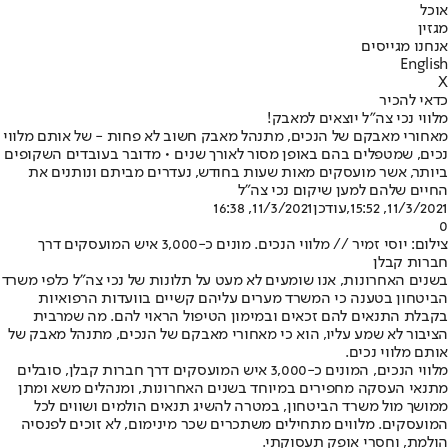
אוכל
מגזין
אנחנו מגייסים
English
X
כדאי להכיר
מלווי נכי צה"ל יוצאים למאבק!
מאחורי מאבקם של הנכים, מתנהל מאבק חשוב לא פחות - של אותם מלווי
נכים, שמטפלים בהם באופן מסור לאורך שנים • מדובר בעובדים השקופים
ביותר, אשר מועסקים מאות שעות בחודש, נעדרים מביתם ונותנים את
החיים שלהם למען שיקום נכי צה"ל
11/3/2021, 15:52
,עודכן
11/3/2021, 16:38
0
צילום: יוסי זמיר // מלווי הנכים. מונים כ-3,000 איש המועסקים דרך
חברות קבלן
בשנים האחרונות, אנו שומעים לא מעט על תלונות של נכי צה"ל כלפי משרד
הביטחון בטענה כי המשרד מערים עליהם קשיים בוועדות הרפואיות
בקבלת התנאים להם זכאים ובמימון הטיפול הראוי להם. מה שמרבית
הציבור לא שמע עליו, הוא כי מאחורי מאבקם של הנכים, מתנהל מאבק של
אותם מלווי נכים.
מלווי הנכים, המונים כ-3,000 איש המועסקים דרך חברות קבלן, סובלים
מתנאי העסקה מחפירים במיוחד בשנים האחרונות, ומנהלים משא ומתן
ממושך מול משרד הביטחון, במטרה להשיג תנאים הולמים ושווים לכל
המועסקים. מלווים מתחילים משתכרים שכר מינימום, לא זוכים לפנסיה
הולמת, וחסרי אופק תעסוקתי.