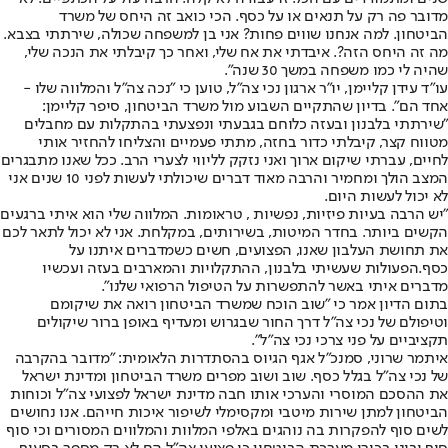
מדובר פה רק על תנאים או על כסף. הכי כואב זה היחס של משרד
הביטחון. למה אנחנו שווים פחות? אני בן למשפחה שכולה, שירתתי בצבא.
מה זה היחס הזה?. איבדתי את אח שלי, ואחר כך קיבלתי את הנכה שלי,
שהיה לי כמו משפחה במשך 30 שנה".
עו"ד עידן קליימן, יו"ר ארגון נכי צה"ל, טוען כי "נכה צה"ל והמלווה שלו -
אחד הם". בדיון שהתקיים השבוע מול משרד הביטחון, סיפר קליימן:
"שירתתי בלבנון ובעזה כלוחם בגבעתי ונפצעתי בהתקלות עם מחבלים
מטווח קצר, קיבלתי כדור בחזה, מתתי פעמיים והצליחו להחזיר אותי
לחיים, עברתי שיקום ארוך ואני נזקק לליווי לצערי הרב. ככל שאנו מתבגרים
המצב הולך ומחמיר והרבה מאוד דברים שיכולתי לעשות לפני 10 שנים אני
לא יכול לעשות היום.
"יש הרבה בעיות פיזיות, נפשיות , טראומות. המלווה שלי הוא איתי ברגעים
הקשים ביותר. בחדר המיטות, בשירותים, במקלחת. אני לא יכול לתאר לכם
את תחושת העלבון שאנו, הפצועים, חשים כשמדברים איתנו על
כסף.הפעולות שעשיתי בלבנון, ההתקלויות והמארבים בעזה ועכשיו
מדברים איתי באשר להתפשרות על הטיפול הרפואי שלנו".
בתום הדיון אמר כי "שוב הוכח שמשרד הביטחון רואה את שיקומם
וטיפולם של נכי צה״ל דרך החור שבגרוש ומעדיף באופן ברור שיקולים
תקציביים על פני צרכי נכי צה״ל".
איתמר שרוני, סמנכ"ל אגף הגיוס בהסתדרות הלאומית: "מדובר בהקרבה
של נכי צה"ל בגלל כסף. שוב ושוב מפרים משרד הביטחון ומדינת ישראל
את ההסכם המוסרי והערכי אותו חבה מדינת ישראל לפצועי צה"ל וכוחות
הביטחון למתן שירות מיטבי ומקסימלי לשיפור איכות חייהם. אנו נחושים
לשים סוף להפקרות בה נוהגים באלפי המלוות והמלווים המסורים וכי סוף