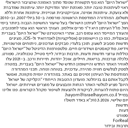
"ישראל היום" הוא גוף תקשורת שנוסד מתוך האמונה שהציבור הישראלי
ראוי לעיתונות טובה יותר, מאוזנת יותר ומדויקת יותר. עיתונות שמדברת
ולא צועקת. עיתונות אמינה, אובייקטיבית ועניינית. עיתונות אחרת וללא
תשלום. המהדורה המודפסת הראשונה פורסמה ב-30 ביולי 2007, וב-2010
הפך "ישראל היום" לעיתון הישראלי בעל שיעור החשיפה הגבוה ביותר בימי
חול. מו"ל העיתון היא ד"ר מרים אדלסון. העורך הראשי הוא עמר לחמנוביץ,
והעורך המייסד הוא עמוס רגב. אתרי האינטרנט של "ישראל היום" בעברית
ובאנגלית, כמו כן היישומונים (אפליקציות) לאנדרואיד ול-iOS, מציגים
חדשות מסביב לשעון, תוכן בלעדי, מבזקים ועדכונים, ניתוחים ופרשנויות,
וידיאו, פודקאסטים ושידורים חיים. פלטפורמות הדיגיטל של "ישראל היום"
כוללות ערוצי חדשות ודעות, תרבות ובידור, לייף סטייל, טכנולוגיה, ספורט,
כלכלה וצרכנות, בריאות, חיילים, אוכל, יהדות, תיירות ורכב. ב-2021 עלו
לאוויר האתר החדש והיישומון החדש של "ישראל היום" בעברית, במטרה
לספק לגולשים חוויה מהירה, עדכנית, בטוחה ונוחה. תכני המהדורה
המודפסת של העיתון זמינים גם באתר, במהדורה יומית מקוונת, ואפשר
לקבל אותם גם בניוזלטר. מועדון ההטבות הייחודי "הקליקה של ישראל
היום" מציע לגולשי האתר הנחות ומבצעים על מוצרים ושירותים. ישראל
היום פתוח להערות, לביקורת ולהצעות לשיפור מקהל הקוראים. פנו אלינו
במייל hayom@israelhayom.co.il.
יום שלישי, 10.3.2026
כ"א באדר תשפ"ו
חדשות
דעות
ספורט
ForReal
תרבות ובידור