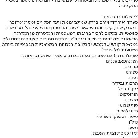
סוף יבינו בכירי מערכת הביטחון כי פצועי צה"ל הם לא רק מספר בסעיף
התקציבי".
// צילום: יוסי זמיר
מעו"ד יאיר דוד ויורם ברוק, שמייצגים את וועד המלווים נמסר: "מדובר
במאבק ארוך, קשה ומתיש אשר משרד הביטחון מתעקש לנהל בערכאות
משפטיות, במקום להכיר בחובתו המשפטית והמוסרית מן המדרגה
הראשונה ולהבטיח כי מלווי נכי צה"ל, עובדים מסורים העוסקים יומם וליל
במלאכת קודש של ממש, יקבלו את הזכויות הסוציאליות הבסיסיות ביותר,
המגיעות לכל עובד".
טעינו? נתקן! אם מצאתם טעות בכתבה, נשמח שתשתפו אותנו
הפגנה
מאבק
נכים
מדורים
ספורט
דעות
תרבות ובידור
לייף סטייל
הורוסקופ
שישבת
סוף שבוע
כדאי להכיר
סיפור המשק הישראלי
נדל"ן
ראשי
זמני כניסת וצאת השבת