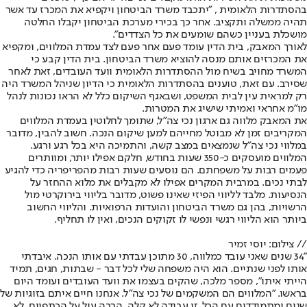
בהסתדרות הלאומית , "יתכבד משרד הביטחון ויקפיא את המכרז עד אשר
תהיה ממשלה ותקציב. אחר כך בכירי מערכת הביטחון יקבלו החלטה
מושכלת בעניין כשהם שומעים את כל הצדדים".
לאורך המאבק, בית הדין עומד פעם אחר פעם לצד עמדת המלווים, ומקפיא
את המכרזים אותם מנסה להוציא משרד הביטחון. בית הדין קבע כי
המשרד מחויב בשיח מול ההסתדרות הלאומית וועד העובדים, זאת לאחר
שסירב. עם זאת, טוענים בהסתדרות הלאומית כי הדיון שניהל המשרד היה
רק למראית עין לבית המשפט, ושבאגף השיקום כלל לא הראו נכונות לנהל
מו"מ אחראי ואמיתי שישיג את המטרות.
את המאבק מלווה גם ארגון נכי צה"ל, שתומך לחלוטין בעמדת המלווים
המקריבים זמן לא מבוטל מחייהם למען שיקום הנכה. חשוב להבין, מדובר
במלווי נכי צה"ל שנמצאים במצב קשה, והתמיכה היא בכל רגע ורגע.
המלווים מועסקים כ-350 שעות בחודש, חלקם אפילו יותר, ומוותרים
פעמים רבות על משפחתם. הם נוסעים שעות רבות מהפריפריה כדי להגיע
לבתי נכים. במרבית המקרים אפילו לא מקבלים את מלוא ההחזר על
הנסיעות. מלבד לליווי הפיזי שאינו פשוט, מדובר בליווי בירוקרטי מול
הרשויות, בהן גם משרד הביטחון והועדות הרפואיות. והליווי החשוב
ביותר הוא הליווי רגשי ונפשי לו זקוקים הנכים, ואין לו תחליף.
// צילום: יוסי זמיר
"34 שנים שאני עובד כמלווה, 30 מתוכן עבדתי עם אותו הנכה. איבדתי
אותו לפני שנתיים. הוא היה משפחה שלי לכל דבר - שבתות, חגים, תמיד
הייתי איתו", מספר מלכה, שהקים בעצמו את וועד העובדים ועומד היום
בראשו. "המלווים הם המשקמים של נכי צה"ל. אנחנו חיים איתם בזוגיות של
שנים ומתמודדים עם הכל. זו עבודה לא קלה. הרבה עול על הכתפיים. לא