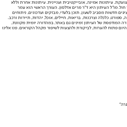
ועקת. עיתונות אמינה, אובייקטיבית ועניינית. עיתונות אחרת וללא
עור החשיפה הגבוה ביותר בימי חול. מו"ל העיתון היא ד"ר מרים אדלסון. העורך הראשי הוא עמר
 והעורך המייסד הוא עמוס רגב. אתרי האינטרנט של "ישראל היום" בעברית ובאנגלית, כמו כן היישומונים (אפליקציות) לאנדרואיד ול-iOS, מציגים חדשות מסביב לשעון, תוכן בלעדי, מבזקים ועדכונים, ניתוחים
, ספורט, כלכלה וצרכנות, בריאות, חיילים, אוכל, יהדות, תיירות ורכב.
דורה המודפסת של העיתון זמינים גם באתר, במהדורה יומית מקוונת,
היום פתוח להערות, לביקורת ולהצעות לשיפור מקהל הקוראים. פנו אלינו
רה"