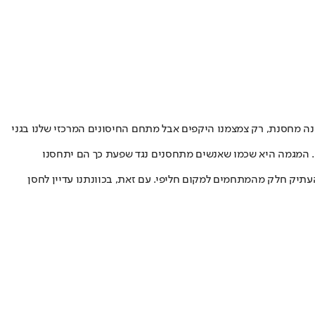
פר האחיות בכל מתחם ובשעות הפתיחה, למשל 8 שעות במקום 12 שעות. לא סגרנו שום תחנה מחסנת, רק צמצמנו היקפים אבל מתחם החיסונים המרכזי שלנו בגני
ים. המגמה היא שכמו שאנשים מתחסנים נגד שפעת כך הם יתחסנו
עתיק חלק מהמתחמים למקום חליפי. עם זאת, בכוונתנו עדיין לחסן