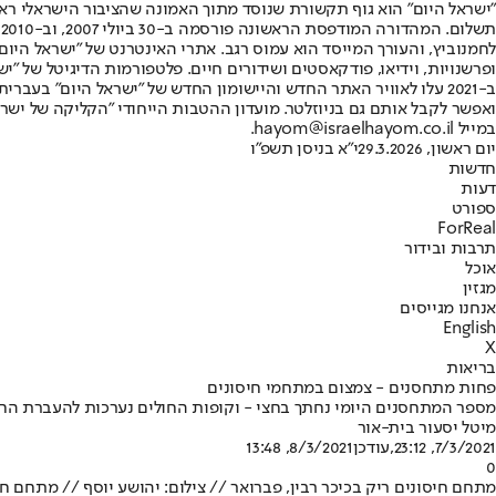
"ישראל היום" הוא גוף תקשורת שנוסד מתוך האמונה שהציבור הישראלי ראוי 
ת
ופרשנויות, וידיאו, פודקאסטים ושידורים חיים. פלטפורמות הדיגיטל של "ישרא
ב-2021 עלו לאוויר האתר החדש והיישומון החדש של "ישראל היום" בע
ואפשר לקבל אותם גם בניוזלטר. מועדון ההטבות הייחודי "הקליקה של ישרא
במייל hayom@israelhayom.co.il.
יום ראשון, 29.3.2026
י"א בניסן תשפ"ו
חדשות
דעות
ספורט
ForReal
תרבות ובידור
אוכל
מגזין
אנחנו מגייסים
English
X
בריאות
פחות מתחסנים - צמצום במתחמי חיסונים
מספר המתחסנים היומי נחתך בחצי - וקופות החולים נערכות להעברת החי
מיטל יסעור בית-אור
7/3/2021, 23:12
,עודכן
8/3/2021, 13:48
0
מתחם חיסונים ריק בכיכר רבין, פברואר // צילום: יהושע יוסף // מתחם חי