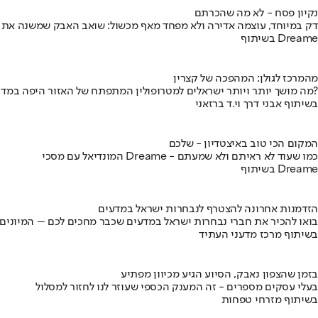
נקיון פסח - לא מה שהכרתם
דק במיוחד, עוצמה אדירה ולא מפחד מאף מכשול: שואב האבק שמשנה את
בשיתוף Dreame
מהמרכז לגולן: המהפכה של קצרין
מה מושך יותר ויותר ישראלים למטרופולין המתפתח של האזור היפה במדינה?
בשיתוף אבני דרך וי.ד ברזאני
המקום הכי טוב באיצטדיון - שלכם
המונדיאל עם מסכי Dreame - כמו שעוד לא ראיתם ולא שמעתם
בשיתוף Dreame
הזדמנות אחרונה להצטרף לנבחרות ישראל במדעים
בואו להכיר את חברי נבחרות ישראל במדעים שכבר מחכים לכם – המיונים
בשיתוף מרכז מדעני העתיד
בזמן שהצפון נאבק, הסיוע הגיע מכיוון מפתיע
בעלי עסקים מספרים - זה המענק הכספי שעוזר לנו לחזור למסלול
בשיתוף מזרחי טפחות