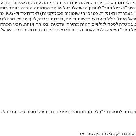
לעיתונות טובה יותר, מאוזנת יותר ומדויקת יותר. עיתונות שמדברת ולא צ
שלום. המהדורה המודפסת הראשונה פורסמה ב-30 ביולי 2007, וב-2010 הפך "ישראל היום" לעיתון הישראלי בעל שי
לחמנוביץ,
ל היום" כוללות ערוצי חדשות ודעות, תרבות ובידור, לייף סטייל, טכנולוגיה
ברית, במטרה לספק לגולשים חוויה מהירה, עדכנית, בטוחה ונוחה. תכני המה
ל היום" מציע לגולשי האתר הנחות ומבצעים על מוצרים ושירותים. ישראל 
סונים לסניפים • "חלק מהמתחמים ממוקמים בהיכלי ספורט שחוזרים לשג
סונים ריק בכיכר רבין, פברואר