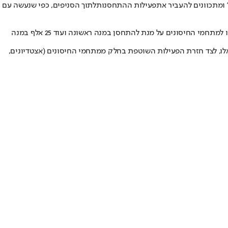
ומתכוונים להעביר את
פעילות ההתחסנות
לתוך הסניפים, כפי שנעשה עם
מספר המתחסנים במנה ראשונה ירד מאד בשבוע החולף מכ-85-50 אלף איש ליום, למספרים של 45-39 אלף איש כאשר ביום שבת רק 11 אלף איש הגיעו למתחמי החיסונים על מנת להתחסן במנה ראשונה ועוד 25 אלף במנה
אלו, לצד חזרת הפעילות השוטפת בחלק ממתחמי החיסונים (אצטדיונים,