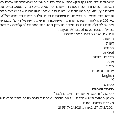
"ישראל היום" הוא גוף תקשורת שנוסד מתוך האמונה שהציבור הישראלי ראוי 
ת
ופרשנויות, וידיאו, פודקאסטים ושידורים חיים. פלטפורמות הדיגיטל של "ישרא
ב-2021 עלו לאוויר האתר החדש והיישומון החדש של "ישראל היום" בע
ואפשר לקבל אותם גם בניוזלטר. מועדון ההטבות הייחודי "הקליקה של ישרא
במייל hayom@israelhayom.co.il.
יום שני, 23.3.2026
ה' בניסן תשפ"ו
חדשות
דעות
ספורט
ForReal
תרבות ובידור
אוכל
מגזין
אנחנו מגייסים
English
X
ספורט
כדורגל ישראלי
קלינגר: "זה משחק שהיינו חייבים לנצח"
מאמן הפועל ת"א אחרי ה-1:1 עם חדרה: "אנחנו קבוצה טובה יותר והראנו את זה על הדשא. שמח בשביל רז שלמה" • קורצקי: "מתסכל מאוד, היו לנו נקודות ביד"
מערכת ספורט היום
7/2/2021, 21:57
,עודכן
7/2/2021, 21:57
0