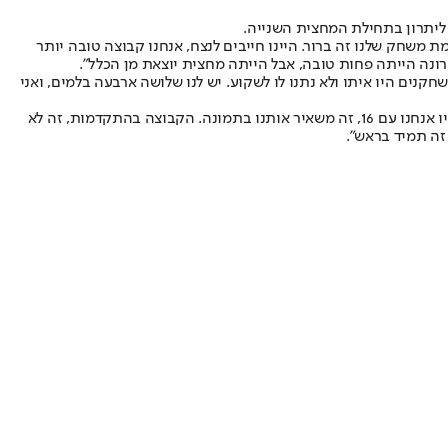
ת משחק שלנו זה ברור. היינו חייבים לנצח, אנחנו קבוצה טובה יותר
ונה הייתה פחות טובה, אבל הייתה מחצית יוצאת מן הכלל".
נים היו איתו ולא נתנו לו לשקוע. יש לנו שלושה ארבעה בלמים, ואני
המשחק הבא מול מכבי פ"ת: "אנחנו בתהליך שהתחלנו לפני ארבעה משחקים עם השחקנים החדשים שהצטרפו. לפני חודשיים היינו עם 6 נקודות, עכשיו אנחנו עם 16, זה משאיר אותנו בתמונה. הקבוצה בהתקדמות, זה לא
 זה תמיד בראש".