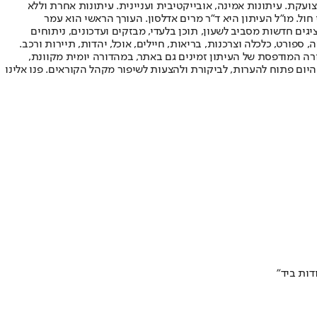
ועקת. עיתונות אמינה, אובייקטיבית ועניינית. עיתונות אחרת וללא
עור החשיפה הגבוה ביותר בימי חול. מו"ל העיתון היא ד"ר מרים אדלסון. העורך הראשי הוא עמר
 והעורך המייסד הוא עמוס רגב. אתרי האינטרנט של "ישראל היום" בעברית ובאנגלית, כמו כן היישומונים (אפליקציות) לאנדרואיד ול-iOS, מציגים חדשות מסביב לשעון, תוכן בלעדי, מבזקים ועדכונים, ניתוחים
, ספורט, כלכלה וצרכנות, בריאות, חיילים, אוכל, יהדות, תיירות ורכב.
דורה המודפסת של העיתון זמינים גם באתר, במהדורה יומית מקוונת,
היום פתוח להערות, לביקורת ולהצעות לשיפור מקהל הקוראים. פנו אלינו