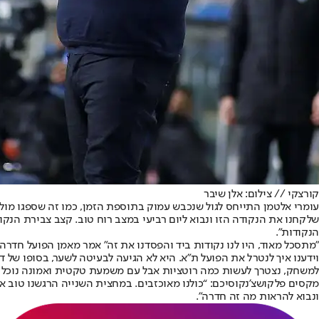
קורצקי // צילום: אלן שיבר
עומרי אלטמן התייחס לגול שנכבש עמוק בתוספת הזמן, כמו זה שספגו מול ק"
שלקחנו את הנקודה הזו ונבוא ליום רביעי במצב רוח טוב. קצב צבירת הנקו
הנקודות".
"מתסכל מאוד, היו לנו נקודות ביד והפסדנו את זה" אמר מאמן הפועל חדרה
וידענו איך לנטרל את הפועל ת”א. היא לא הגיעה לבעיטה לשער, בסופו של
למשחק, נצטרך לעשות כמה רוטציות אבל עם משמעת טקטית ואמונה נוכל לה
מקסים פלקושצ’נקו
סיכם: “כולנו מאוכזבים. במחצית השנייה הרגשנו טוב 
ונבוא להראות מה זה חדרה”.