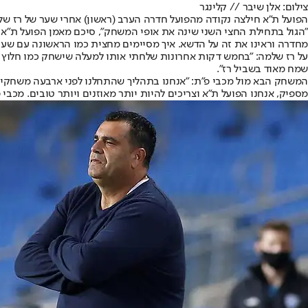
צילום: אלן שיבר // קלינגר
הפועל ת"א חילצה נקודה מהפועל חדרה הערב (ראשון) אחרי שער של רז שלמה בדקה ה-97 שקבע 1:1 אחרי שמרמנטיני העלה את החבורה של קורצקי ליתר
"הגול בתחילת החצי השני שינה את אופי המשחק", סיכם מאמן הפועל ת"א
נ
מחדרה וראינו את זה על הדשא. איך מסיימים מחצית כמו הראשונה עם שערי
על רז שלמה: "בחמש דקות אחרונות שלחתי אותו למעלה שישחק כמו חלוץ כי 
שמח מאוד בשביל רז".
מספיק, אנחנו הפועל ת"א וצריכים להיות יותר מאוזנים ויותר טובים. מכבי 