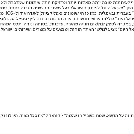
לעיתונות טובה יותר, מאוזנת יותר ומדויקת יותר. עיתונות שמדברת ולא צ
שלום. המהדורה המודפסת הראשונה פורסמה ב-30 ביולי 2007, וב-2010 הפך "ישראל היום" לעיתון הישראלי בעל שי
לחמנוביץ,
ל היום" כוללות ערוצי חדשות ודעות, תרבות ובידור, לייף סטייל, טכנולוגיה
ברית, במטרה לספק לגולשים חוויה מהירה, עדכנית, בטוחה ונוחה. תכני המה
ל היום" מציע לגולשי האתר הנחות ומבצעים על מוצרים ושירותים. ישראל 