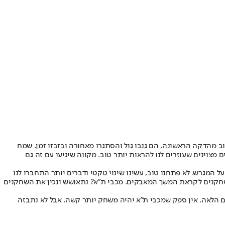
טוב מהדקה הראשונה, הם גנבו גול והסתגרו מאחורה ובזבזו זמן. שמח
מצוינים שעוזרים לנו להראות יותר טוב. מקווה שיגיעו עם זה גם
 המגרש. לא פתחנו טוב, עשינו שינוי טקטי ודברים יותר התחברו לנו
ה בשחקנים לקראת המשך המאבקים. מכבי ת”א? נתאושש ונכין את השחקנים
ים הלאה. אין ספק שמכבי ת”א יהיה משחק יותר קשה, אבל לא נתבזה