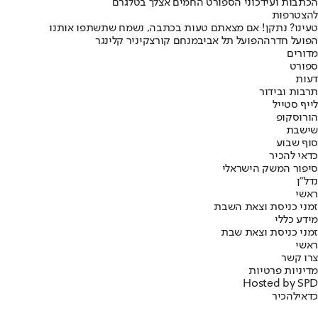
הכתבות ועידכוני הספורט החמים אצלך בטלגרם
להצטרפות
טעינו? נתקן! אם מצאתם טעות בכתבה, נשמח שתשתפו אותנו
הפועל חדרה
הפועל תל אביב
מנחם קורצקי
ניר קלינגר
מדורים
ספורט
דעות
תרבות ובידור
לייף סטייל
הורוסקופ
שישבת
סוף שבוע
כדאי להכיר
סיפור המשק הישראלי
נדל"ן
ראשי
זמני כניסת וצאת השבת
מידע כללי
זמני כניסת וצאת שבת
ראשי
צרו קשר
מדיניות פרטיות
Hosted by SPD
כדאי
להכיר