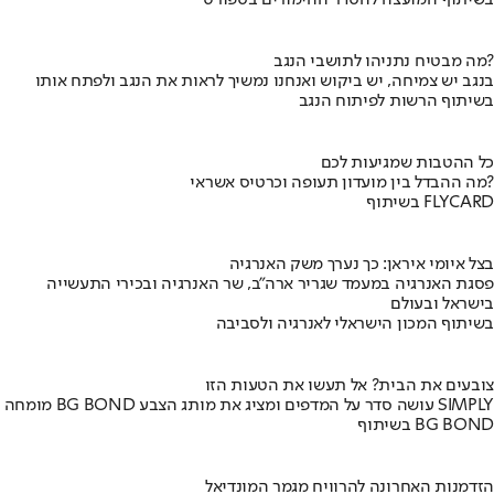
מה מבטיח נתניהו לתושבי הנגב?
בנגב יש צמיחה, יש ביקוש ואנחנו נמשיך לראות את הנגב ולפתח אותו
בשיתוף הרשות לפיתוח הנגב
כל ההטבות שמגיעות לכם
מה ההבדל בין מועדון תעופה וכרטיס אשראי?
בשיתוף FLYCARD
בצל איומי איראן: כך נערך משק האנרגיה
פסגת האנרגיה במעמד שגריר ארה"ב, שר האנרגיה ובכירי התעשייה
בישראל ובעולם
בשיתוף המכון הישראלי לאנרגיה ולסביבה
צובעים את הבית? אל תעשו את הטעות הזו
מומחה BG BOND עושה סדר על המדפים ומציג את מותג הצבע SIMPLY
בשיתוף BG BOND
הזדמנות האחרונה להרוויח מגמר המונדיאל