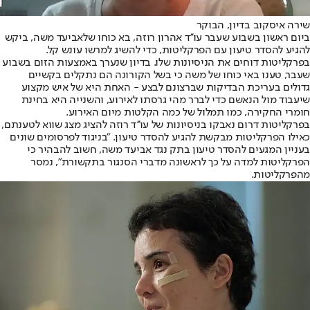
שירה איסקוב בדיון, הבוקר
ביום ראשון בשבוע שעבר עו''ד אהרון רוזה, בא כוחו של
אביעד משה
, ביקש
להגיע להסדר טיעון עם הפרקליטות, כדי להשיג למרשו עונש קל.
בפרקליטות דוחים את הניסיונות שלו. בדיון שנערך באמצעות הזום בשבוע
שעבר, טענו באי כוחו של משה כי בשל הקורונה הם נתקלים בקשיים
גדולים בעריכת הבדיקות שברצונם לבצע - האחת היא של איש מקצוע
שיעבוד מול הנאשם כדי לברר מהי גרסתו לאירוע, והשנייה היא בחינת
חומרי החקירה, כמו תמלול של כמה הקלטות מיום האירוע.
בפרקליטות דרום נאבקו בניסיונות של עו''ד רוזה להציג מצג שווא לטענתם,
כאילו הפרקליטות מבקשת להגיע להסדר טיעון. "בניגוד לפרסומים שונים
בעניין המגעים להסדר טיעון בתק נגד אביעד משה, חשוב להבהיר כי
הפרקליטות למדה על כך לראשונה מדברי הסנגור בתקשורת", נמסר
מהפרקליטות.