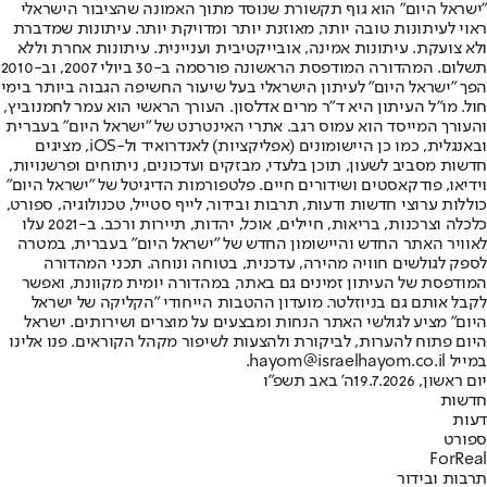
"ישראל היום" הוא גוף תקשורת שנוסד מתוך האמונה שהציבור הישראלי
ראוי לעיתונות טובה יותר, מאוזנת יותר ומדויקת יותר. עיתונות שמדברת
ולא צועקת. עיתונות אמינה, אובייקטיבית ועניינית. עיתונות אחרת וללא
תשלום. המהדורה המודפסת הראשונה פורסמה ב-30 ביולי 2007, וב-2010
הפך "ישראל היום" לעיתון הישראלי בעל שיעור החשיפה הגבוה ביותר בימי
חול. מו"ל העיתון היא ד"ר מרים אדלסון. העורך הראשי הוא עמר לחמנוביץ,
והעורך המייסד הוא עמוס רגב. אתרי האינטרנט של "ישראל היום" בעברית
ובאנגלית, כמו כן היישומונים (אפליקציות) לאנדרואיד ול-iOS, מציגים
חדשות מסביב לשעון, תוכן בלעדי, מבזקים ועדכונים, ניתוחים ופרשנויות,
וידיאו, פודקאסטים ושידורים חיים. פלטפורמות הדיגיטל של "ישראל היום"
כוללות ערוצי חדשות ודעות, תרבות ובידור, לייף סטייל, טכנולוגיה, ספורט,
כלכלה וצרכנות, בריאות, חיילים, אוכל, יהדות, תיירות ורכב. ב-2021 עלו
לאוויר האתר החדש והיישומון החדש של "ישראל היום" בעברית, במטרה
לספק לגולשים חוויה מהירה, עדכנית, בטוחה ונוחה. תכני המהדורה
המודפסת של העיתון זמינים גם באתר, במהדורה יומית מקוונת, ואפשר
לקבל אותם גם בניוזלטר. מועדון ההטבות הייחודי "הקליקה של ישראל
היום" מציע לגולשי האתר הנחות ומבצעים על מוצרים ושירותים. ישראל
היום פתוח להערות, לביקורת ולהצעות לשיפור מקהל הקוראים. פנו אלינו
במייל hayom@israelhayom.co.il.
יום ראשון, 19.7.2026
ה' באב תשפ"ו
חדשות
דעות
ספורט
ForReal
תרבות ובידור