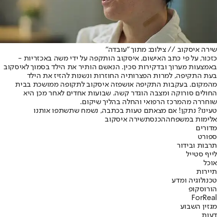
שירה איסקוב // צילום: מתוך "עובדה"
כזכור, על פי כתב האישום, איסקוב הותקפה על ידי משה באכזריות -
באמצעות מערוך ובדקירות סכין. הנאשם הותיר את הילד בסמוך לאיסקוב
בעת התקיפה, למרות הפצרותיה החוזרות ונשנות להזיז את הילד
מהמקום. בעקבות התקיפה אושפזה איסקוב לתקופה ממושכת בבית
החולים סורוקה ומצבה הוגדר קשה. שבועות אחדים לאחר מכן היא
שוחררה מהמרכז הרפואי והחלה בהליך שיקום.
טעינו? נתקן! אם מצאתם טעות בכתבה, נשמח שתשתפו אותנו
אלימות במשפחה
הכנסת
שירה איסקוב
מדורים
ספורט
תרבות ובידור
לייף סטייל
אוכל
תיירות
טכנולוגיה ומדע
הורוסקופ
ForReal
מגזין השבוע
דעות