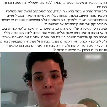
הוועדה לקידום מעמד האישה, הבוקר // צילום: שמוליק גרוסמן, דוברות
הכנסת
ח"כ עודד פורר, שעומד בראש הוועדה, פנה לאיסקוב ואמר: "את ממלאת
תפקיד מאוד חשוב, בזכות הכוחות שלך את מייצרת שינוי בשביל נשים
שמפחדות להיחשף. בלעדיך ובלי משפחת סלע ומשפחות נוספות אי אפשר
היה לחוקק את החוק לשלילת אפוטרופסות".
נציגת הפרקליטות, עו"ד טוני גולדנברג, שנכה בדיון אמרה: "אני מצויה בכל
תיקי הרצח וניסיון רצח שמתנהלים בארץ ואני יכולה לתת לכם כמה כללי
אצבע בתיקי אלימות חמורה בין בני המשפחה. אתחיל עם המשפט שאמר
ח"כ ליברמן - אנחנו תמיד מלווים נפגעי עבירה ולהערכתי המקצועית בתיק
הזה לא יהיה הסדר טיעון ולא ירדו מעבירת הניסיון לרצח. הפרסומים -
אנחנו חיים בעידן של מציאות מדומה".