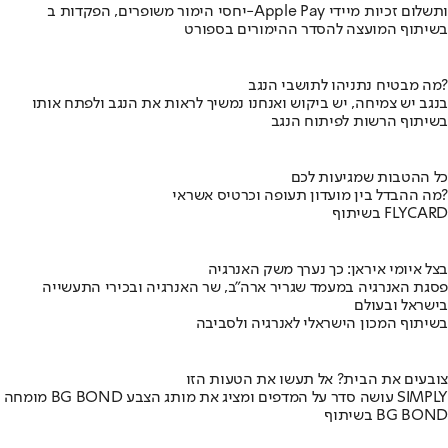
יחסי הימור משופרים, הפקדות ב-Apple Pay ותשלום זכיות מיידי
בשיתוף המועצה להסדר ההימורים בספורט
מה מבטיח נתניהו לתושבי הנגב?
בנגב יש צמיחה, יש ביקוש ואנחנו נמשיך לראות את הנגב ולפתח אותו
בשיתוף הרשות לפיתוח הנגב
כל ההטבות שמגיעות לכם
מה ההבדל בין מועדון תעופה וכרטיס אשראי?
בשיתוף FLYCARD
בצל איומי איראן: כך נערך משק האנרגיה
פסגת האנרגיה במעמד שגריר ארה"ב, שר האנרגיה ובכירי התעשייה
בישראל ובעולם
בשיתוף המכון הישראלי לאנרגיה ולסביבה
צובעים את הבית? אל תעשו את הטעות הזו
מומחה BG BOND עושה סדר על המדפים ומציג את מותג הצבע SIMPLY
בשיתוף BG BOND