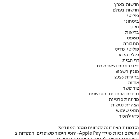
חדשות בארץ
חדשות בעולם
פוליטי
ביטחוני
חינוך
בריאות
משפט
תחבורה
פוליטי-מדיני
כללי ומידע
דף הבית
זמני כניסת וצאת שבת
מגזין השבוע
בחירות 2026
אודות
צור קשר
נבחרת הכתבים והפרשנים
מדיניות פרטיות
הצהרת נגישות
תנאי שימוש
כדאי
להכיר
הזדמנות האחרונה להרוויח מגמר המונדיאל
יחסי הימור משופרים, הפקדות ב-Apple Pay ותשלום זכיות מיידי
בשיתוף המועצה להסדר ההימורים בספורט