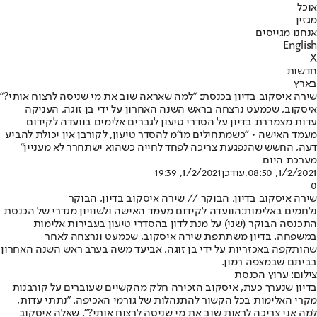
אוכל
מגזין
אנחנו מגייסים
English
X
חדשות
בארץ
שירה איסקוב בדיון בכנסת: "למה שאראה שוב את מי שניסה לרצוח אותי?"
איסקוב, שכמעט נרצחה בראש השנה האחרון על ידי בן זוגה, העניקה
עדות מצמררת בדיון על הסדרי טיעון לגברים אלימים בוועדה לקידום
מעמד האישה • "כשמתחילים מו"מ להסדר טיעון, לקורבן אין יכולת להביע
דעה, החשש שהנפגעת צריכה לפחד לחייה כשהוא ישתחרר לא מעניין"
מערכת היום
1/2/2021, 08:50
,עודכן
1/2/2021, 19:39
0
שירה איסקוב בדיון, הבוקר // שירה איסקוב בדיון, הבוקר
נלחמים באלימות:
הוועדה לקידום מעמד האישה ולשוויון מגדרי של הכנסת
התכנסה הבוקר (שני) על מנת לדון בהסדרי טיעון בעבירות אלימות
במשפחה. בדיון משתתפת שירה איסקוב, שכמעט ונרצחה לאחר
שהותקפה באכזריות על ידי בן זוגה, אביעד משה בערב ראש השנה האחרון
בביתם שבמצפה רמון.
צילום: ערוץ הכנסת
בדיון שנערך כעת, איסקוב הזכירה חלק מהקשיים שעוברים על קורבנות
מקרי האלימות בכל הקשור להתנהלות של גורמי האכיפה. "נתתי עדות,
למה אני צריכה לראות שוב את מי שניסה לרצוח אותי?", שאלה איסקוב