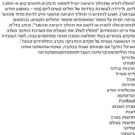
"מומלץ לוודא שתהליך היציאה יוביל למספר נדבקים חדשים קטן מ-1,000
ליום, ולירידה לעשרות בודדות של חולים קשים ליום (צפי - באמצע חודש
פברואר). חשוב להדגיש כי תהליך היציאה מהסגר חייב להיות מדוד ומנוטר
ברמה יומית על מספר המאומתים ומספר החולים הקשים, ובהתאם
לנתונים אלה להאיץ או להאט את תהליך היציאה מהסגר", נכתב בדו"ח.
עוד ציינו המומחים: "מומלץ לשלב את הפעלת את מערכת החינוך בשלב
מוקדם באזורים בעלי תחלואה נמוכה ואחוז מתחסנים גבוה, לאור העובדה
כי ההשפעה נצפית על מקדם ההדבקה בקרב התלמידים קטנה".
טעינו? נתקן! אם מצאתם טעות בכתבה, נשמח שתשתפו אותנו
בתי חולים
האוניברסיטה העברית
מומחים
עומס
קורונה
מדורים
ספורט
תרבות ובידור
לייף סטייל
אוכל
תיירות
טכנולוגיה ומדע
הורוסקופ
ForReal
מגזין השבוע
דעות
חדשות בארץ
חדשות בעולם
פוליטי
ביטחוני