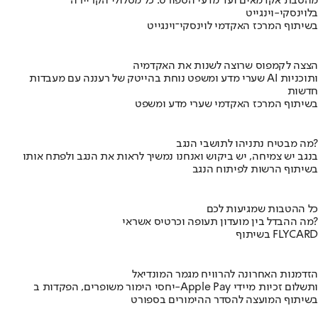
מהסבת אקדמאים ועד מדעי הספורט: כל מסלולי הקריירה
בלוינסקי-וינגייט
בשיתוף המרכז האקדמי לוינסקי־וינגייט
הצצה לקמפוס שרוצה לשנות את האקדמיה
שערי מדע ומשפט נוחת בהייטק של רעננה עם מעבדות AI ותוכניות
חדשות
בשיתוף המרכז האקדמי שערי מדע ומשפט
מה מבטיח נתניהו לתושבי הנגב?
בנגב יש צמיחה, יש ביקוש ואנחנו נמשיך לראות את הנגב ולפתח אותו
בשיתוף הרשות לפיתוח הנגב
כל ההטבות שמגיעות לכם
מה ההבדל בין מועדון תעופה וכרטיס אשראי?
בשיתוף FLYCARD
הזדמנות האחרונה להרוויח מגמר המונדיאל
יחסי הימור משופרים, הפקדות ב-Apple Pay ותשלום זכיות מיידי
בשיתוף המועצה להסדר ההימורים בספורט