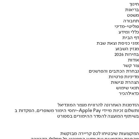
חינוך
בריאות
משפט
תחבורה
פוליטי-מדיני
כללי ומידע
דף הבית
זמני כניסת וצאת שבת
מגזין השבוע
בחירות 2026
אודות
צור קשר
נבחרת הכתבים והפרשנים
מדיניות פרטיות
הצהרת נגישות
תנאי שימוש
כדאי
להכיר
הזדמנות האחרונה להרוויח מגמר המונדיאל
יחסי הימור משופרים, הפקדות ב-Apple Pay ותשלום זכיות מיידי
בשיתוף המועצה להסדר ההימורים בספורט
המקצועות שיבטיחו לכם קריירה מבוקשת