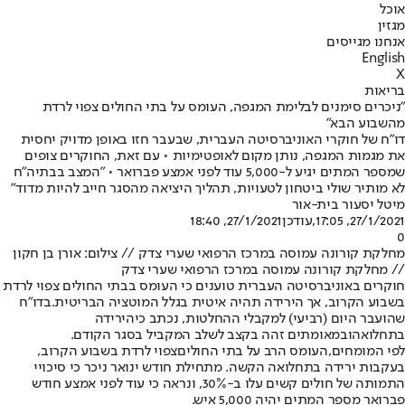
אוכל
מגזין
אנחנו מגייסים
English
X
בריאות
"ניכרים סימנים לבלימת המגפה, העומס על בתי החולים צפוי לרדת
מהשבוע הבא"
דו"ח של חוקרי האוניברסיטה העברית, שבעבר חזו באופן מדויק יחסית
את מגמות המגפה, נותן מקום לאופטימיות • עם זאת, החוקרים צופים
שמספר המתים יגיע ל-5,000 עוד לפני אמצע פברואר • "המצב בבתיה"ח
לא מותיר שולי ביטחון לטעויות, תהליך היציאה מהסגר חייב להיות מדוד"
מיטל יסעור בית-אור
27/1/2021, 17:05
,עודכן
27/1/2021, 18:40
0
מחלקת קורונה עמוסה במרכז הרפואי שערי צדק // צילום: אורן בן חקון
// מחלקת קורונה עמוסה במרכז הרפואי שערי צדק
חוקרים באוניברסיטה העברית טוענים כי העומס בבתי החולים צפוי לרדת
בשבוע הקרוב, אך הירידה תהיה איטית בגלל המוטציה הבריטית.
בדו"ח
שהועבר היום (רביעי) למקבלי ההחלטות, נכתב כי
הירידה
בתחלואה
ובמאומתים זהה בקצב לשלב המקביל בסגר הקודם.
לפי המומחים,
העומס הרב על בתי החולים
צפוי לרדת בשבוע הקרוב,
בעקבות ירידה בתחלואה הקשה. מתחילת חודש ינואר ניכר כי סיכויי
התמותה של חולים קשים עלו ב-30%, ונראה כי עוד לפני אמצע חודש
פברואר מספר המתים יהיה 5,000 איש.