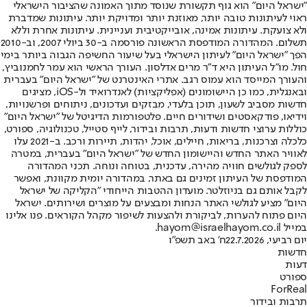
"ישראל היום" הוא גוף תקשורת שנוסד מתוך האמונה שהציבור הישראלי
ראוי לעיתונות טובה יותר, מאוזנת יותר ומדויקת יותר. עיתונות שמדברת
ולא צועקת. עיתונות אמינה, אובייקטיבית ועניינית. עיתונות אחרת וללא
תשלום. המהדורה המודפסת הראשונה פורסמה ב-30 ביולי 2007, וב-2010
הפך "ישראל היום" לעיתון הישראלי בעל שיעור החשיפה הגבוה ביותר בימי
חול. מו"ל העיתון היא ד"ר מרים אדלסון. העורך הראשי הוא עמר לחמנוביץ,
והעורך המייסד הוא עמוס רגב. אתרי האינטרנט של "ישראל היום" בעברית
ובאנגלית, כמו כן היישומונים (אפליקציות) לאנדרואיד ול-iOS, מציגים
חדשות מסביב לשעון, תוכן בלעדי, מבזקים ועדכונים, ניתוחים ופרשנויות,
וידיאו, פודקאסטים ושידורים חיים. פלטפורמות הדיגיטל של "ישראל היום"
כוללות ערוצי חדשות ודעות, תרבות ובידור, לייף סטייל, טכנולוגיה, ספורט,
כלכלה וצרכנות, בריאות, חיילים, אוכל, יהדות, תיירות ורכב. ב-2021 עלו
לאוויר האתר החדש והיישומון החדש של "ישראל היום" בעברית, במטרה
לספק לגולשים חוויה מהירה, עדכנית, בטוחה ונוחה. תכני המהדורה
המודפסת של העיתון זמינים גם באתר, במהדורה יומית מקוונת, ואפשר
לקבל אותם גם בניוזלטר. מועדון ההטבות הייחודי "הקליקה של ישראל
היום" מציע לגולשי האתר הנחות ומבצעים על מוצרים ושירותים. ישראל
היום פתוח להערות, לביקורת ולהצעות לשיפור מקהל הקוראים. פנו אלינו
במייל hayom@israelhayom.co.il.
יום רביעי, 22.7.2026
ח' באב תשפ"ו
חדשות
דעות
ספורט
ForReal
תרבות ובידור