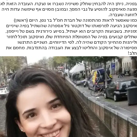
בפניה, ניתן היה להבחין שחלק משיניה נשברו או נעקרו. העובדה הזאת לא
מנעה מאיסקוב להופיע על גבי המסך, ובמובן מסוים אף שימשה עדות חיה
לזוועה שעברה.
כמו שאפשר לראות מהתמונה של חברת חמ"ל בר גפן, היום (ראשון)
איסקוב הגיעה למרפאתו של דוקטור גיל אספרנה שהשתיל בפיה שיניים
זמניות. בשבועות הקרובים הוא ישתיל, בסיוע כירורגית בשם טל וייסמן,
שתלים קבועים בפיה של המטופלת המיוחדת שלו, ואיסקוב תוכל לחזור
וליהנות מהחיוך הקודם שהיה לה. לפי הדיווחים, השניים התרגשו
מסיפורה של איסקוב והחליטו לבצע את העבודה בהתנדבות. מחמם את
הלב!