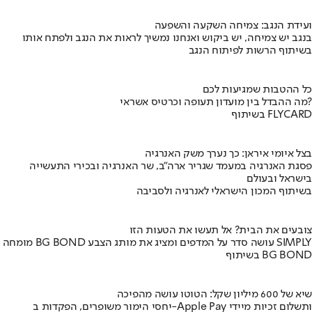
ועידת הנגב: צמיחה השקעה והשפעה
בנגב יש צמיחה, יש ביקוש ואנחנו נמשיך לראות את הנגב ולפתח אותו
בשיתוף הרשות לפיתוח הנגב
כל ההטבות שמגיעות לכם
מה ההבדל בין מועדון תעופה וכרטיס אשראי?
בשיתוף FLYCARD
בצל איומי איראן: כך נערך משק האנרגיה
פסגת האנרגיה במעמד שגריר ארה"ב, שר האנרגיה ובכירי התעשייה
בישראל ובעולם
בשיתוף המכון הישראלי לאנרגיה ולסביבה
צובעים את הבית? אל תעשו את הטעות הזו
מומחה BG BOND עושה סדר על המדפים ומציג את מותג הצבע SIMPLY
בשיתוף BG BOND
שיא של 600 מיליון שקל: הטוטו עושה מהפיכה
יחסי הימור משופרים, הפקדות ב-Apple Pay ותשלום זכיות מיידי