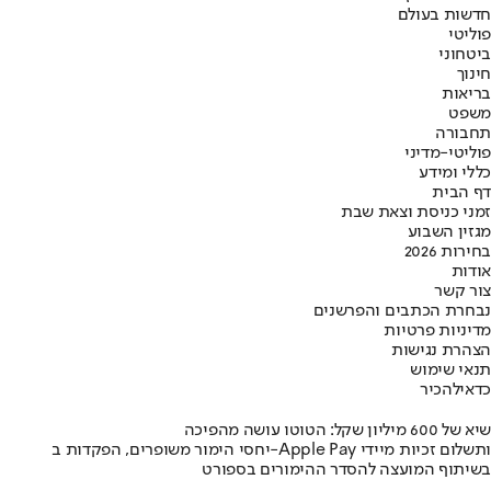
חדשות בעולם
פוליטי
ביטחוני
חינוך
בריאות
משפט
תחבורה
פוליטי-מדיני
כללי ומידע
דף הבית
זמני כניסת וצאת שבת
מגזין השבוע
בחירות 2026
אודות
צור קשר
נבחרת הכתבים והפרשנים
מדיניות פרטיות
הצהרת נגישות
תנאי שימוש
כדאי
להכיר
שיא של 600 מיליון שקל: הטוטו עושה מהפיכה
יחסי הימור משופרים, הפקדות ב-Apple Pay ותשלום זכיות מיידי
בשיתוף המועצה להסדר ההימורים בספורט