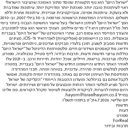
"ישראל היום" הוא גוף תקשורת שנוסד מתוך האמונה שהציבור הישראלי
ראוי לעיתונות טובה יותר, מאוזנת יותר ומדויקת יותר. עיתונות שמדברת
ולא צועקת. עיתונות אמינה, אובייקטיבית ועניינית. עיתונות אחרת וללא
תשלום. המהדורה המודפסת הראשונה פורסמה ב-30 ביולי 2007, וב-2010
הפך "ישראל היום" לעיתון הישראלי בעל שיעור החשיפה הגבוה ביותר בימי
חול. מו"ל העיתון היא ד"ר מרים אדלסון. העורך הראשי הוא עמר לחמנוביץ,
והעורך המייסד הוא עמוס רגב. אתרי האינטרנט של "ישראל היום" בעברית
ובאנגלית, כמו כן היישומונים (אפליקציות) לאנדרואיד ול-iOS, מציגים
חדשות מסביב לשעון, תוכן בלעדי, מבזקים ועדכונים, ניתוחים ופרשנויות,
וידיאו, פודקאסטים ושידורים חיים. פלטפורמות הדיגיטל של "ישראל היום"
כוללות ערוצי חדשות ודעות, תרבות ובידור, לייף סטייל, טכנולוגיה, ספורט,
כלכלה וצרכנות, בריאות, חיילים, אוכל, יהדות, תיירות ורכב. ב-2021 עלו
לאוויר האתר החדש והיישומון החדש של "ישראל היום" בעברית, במטרה
לספק לגולשים חוויה מהירה, עדכנית, בטוחה ונוחה. תכני המהדורה
המודפסת של העיתון זמינים גם באתר, במהדורה יומית מקוונת, ואפשר
לקבל אותם גם בניוזלטר. מועדון ההטבות הייחודי "הקליקה של ישראל
היום" מציע לגולשי האתר הנחות ומבצעים על מוצרים ושירותים. ישראל
היום פתוח להערות, לביקורת ולהצעות לשיפור מקהל הקוראים. פנו אלינו
במייל hayom@israelhayom.co.il.
יום שלישי, 14.7.2026
כ"ט בתמוז תשפ"ו
חדשות
דעות
ספורט
ForReal
תרבות ובידור