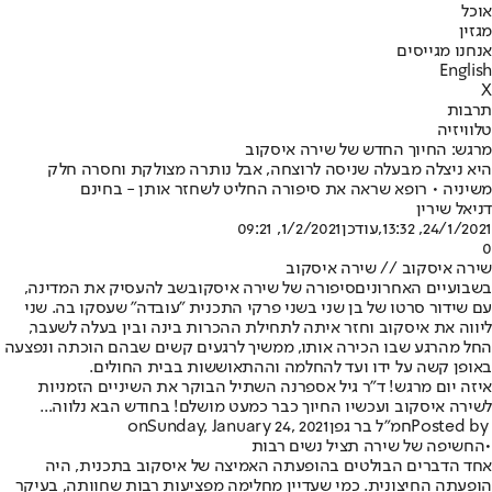
אוכל
מגזין
אנחנו מגייסים
English
X
תרבות
טלוויזיה
מרגש: החיוך החדש של שירה איסקוב
היא ניצלה מבעלה שניסה לרוצחה, אבל נותרה מצולקת וחסרה חלק
משיניה • רופא שראה את סיפורה החליט לשחזר אותן - בחינם
דניאל שירין
24/1/2021, 13:32
,עודכן
1/2/2021, 09:21
0
שירה איסקוב // שירה איסקוב
בשבועיים האחרונים
סיפורה של שירה איסקוב
שב להעסיק את המדינה,
עם שידור סרטו של בן שני בשני פרקי התכנית "עובדה" שעסקו בה. שני
ליווה את איסקוב וחזר איתה לתחילת ההכרות בינה ובין בעלה לשעבר,
החל מהרגע שבו הכירה אותו, ממשיך לרגעים קשים שבהם הוכתה ונפצעה
באופן קשה על ידו ועד להחלמה וההתאוששות בבית החולים.
איזה יום מרגש! ד"ר גיל אספרנה השתיל הבוקר את השיניים הזמניות
לשירה איסקוב ועכשיו החיוך כבר כמעט מושלם! בחודש הבא נלווה...
Posted by ‎
חמ"ל בר גפן
Sunday, January 24, 2021
‎ on
•
החשיפה של שירה תציל נשים רבות
אחד הדברים הבולטים בהופעתה האמיצה של איסקוב בתכנית, היה
הופעתה החיצונית. כמי שעדיין מחלימה מפציעות רבות שחוותה, בעיקר