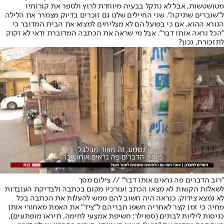
מטושטשות, אבל לא נתקל בבעיה מיוחדת לרוץ ולספר את קורותיו
ל"שוברים שתיקה". שני החיילים שלנו גם זוכרים בדיוק מצמרר את הלילה
הנורא ההוא, אם כי בפועל הם לא מצליחים למצוא את הבית המדובר כי
"הכל נראה אותו דבר". אבל מי שראה את הכתבה המדוברת ודאי לא זקוק
לתזכורת, נכון?
"רוב הדברים פה נראים אותו דבר" // צילום מסך
לשאלות הקשות לא מצאו הכתב ועורכיו מקום בכתבה ולבדיקת העובדות
לא נמצא צידוק. כנראה היה חשוב להם ממש להעלות את הכתבה בכל
מחיר, כי זמן קצר לאחריה חשפו חבריהם ל"ציד" את האמת מאחורי אותן
כניסות ליליות לבתים (ספוילר: חשיפת אמצעי לחימה, תיראו מופתעים),