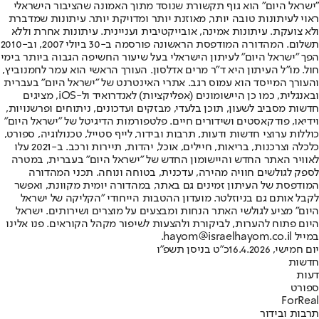
"ישראל היום" הוא גוף תקשורת שנוסד מתוך האמונה שהציבור הישראלי
ראוי לעיתונות טובה יותר, מאוזנת יותר ומדויקת יותר. עיתונות שמדברת
ולא צועקת. עיתונות אמינה, אובייקטיבית ועניינית. עיתונות אחרת וללא
תשלום. המהדורה המודפסת הראשונה פורסמה ב-30 ביולי 2007, וב-2010
הפך "ישראל היום" לעיתון הישראלי בעל שיעור החשיפה הגבוה ביותר בימי
חול. מו"ל העיתון היא ד"ר מרים אדלסון. העורך הראשי הוא עמר לחמנוביץ,
והעורך המייסד הוא עמוס רגב. אתרי האינטרנט של "ישראל היום" בעברית
ובאנגלית, כמו כן היישומונים (אפליקציות) לאנדרואיד ול-iOS, מציגים
חדשות מסביב לשעון, תוכן בלעדי, מבזקים ועדכונים, ניתוחים ופרשנויות,
וידיאו, פודקאסטים ושידורים חיים. פלטפורמות הדיגיטל של "ישראל היום"
כוללות ערוצי חדשות ודעות, תרבות ובידור, לייף סטייל, טכנולוגיה, ספורט,
כלכלה וצרכנות, בריאות, חיילים, אוכל, יהדות, תיירות ורכב. ב-2021 עלו
לאוויר האתר החדש והיישומון החדש של "ישראל היום" בעברית, במטרה
לספק לגולשים חוויה מהירה, עדכנית, בטוחה ונוחה. תכני המהדורה
המודפסת של העיתון זמינים גם באתר, במהדורה יומית מקוונת, ואפשר
לקבל אותם גם בניוזלטר. מועדון ההטבות הייחודי "הקליקה של ישראל
היום" מציע לגולשי האתר הנחות ומבצעים על מוצרים ושירותים. ישראל
היום פתוח להערות, לביקורת ולהצעות לשיפור מקהל הקוראים. פנו אלינו
במייל hayom@israelhayom.co.il.
יום חמישי, 16.4.2026
כ"ט בניסן תשפ"ו
חדשות
דעות
ספורט
ForReal
תרבות ובידור