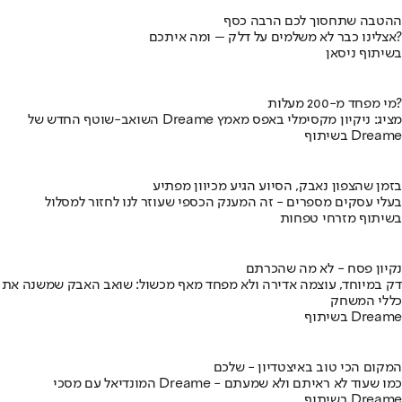
ההטבה שתחסוך לכם הרבה כסף
אצלינו כבר לא משלמים על דלק – ומה איתכם?
בשיתוף ניסאן
מי מפחד מ-200 מעלות?
השואב-שוטף החדש של Dreame מציג: ניקיון מקסימלי באפס מאמץ
בשיתוף Dreame
בזמן שהצפון נאבק, הסיוע הגיע מכיוון מפתיע
בעלי עסקים מספרים - זה המענק הכספי שעוזר לנו לחזור למסלול
בשיתוף מזרחי טפחות
נקיון פסח - לא מה שהכרתם
דק במיוחד, עוצמה אדירה ולא מפחד מאף מכשול: שואב האבק שמשנה את
כללי המשחק
בשיתוף Dreame
המקום הכי טוב באיצטדיון - שלכם
המונדיאל עם מסכי Dreame - כמו שעוד לא ראיתם ולא שמעתם
בשיתוף Dreame