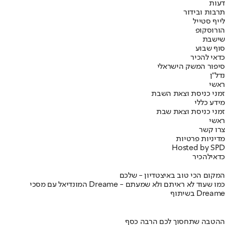
דעות
תרבות ובידור
לייף סטייל
הורוסקופ
שישבת
סוף שבוע
כדאי להכיר
סיפור המשק הישראלי
נדל"ן
ראשי
זמני כניסת וצאת השבת
מידע כללי
זמני כניסת וצאת שבת
ראשי
צרו קשר
מדיניות פרטיות
Hosted by SPD
כדאי
להכיר
המקום הכי טוב באיצטדיון - שלכם
המונדיאל עם מסכי Dreame - כמו שעוד לא ראיתם ולא שמעתם
בשיתוף Dreame
ההטבה שתחסוך לכם הרבה כסף