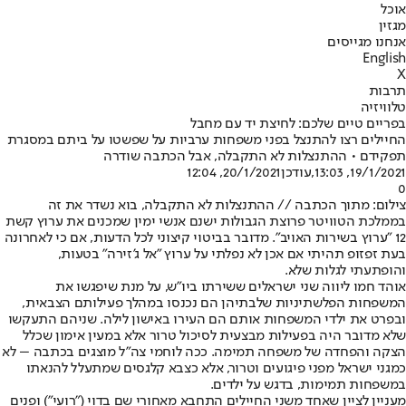
אוכל
מגזין
אנחנו מגייסים
English
X
תרבות
טלוויזיה
בפריים טיים שלכם: לחיצת יד עם מחבל
החיילים רצו להתנצל בפני משפחות ערביות על שפשטו על ביתם במסגרת
תפקידם • ההתנצלות לא התקבלה, אבל הכתבה שודרה
19/1/2021, 13:03
,עודכן
20/1/2021, 12:04
0
צילום: מתוך הכתבה // ההתנצלות לא התקבלה, בוא נשדר את זה
בממלכת הטוויטר פרוצת הגבולות ישנם אנשי ימין שמכנים את ערוץ קשת
12 "ערוץ בשירות האויב". מדובר בביטוי קיצוני לכל הדעות, אם כי לאחרונה
בעת זפזופ תהיתי אם אכן לא נפלתי על ערוץ "אל ג'זירה" בטעות,
והופתעתי לגלות שלא.
אוהד חמו ליווה שני ישראלים ששירתו ביו"ש, על מנת שיפגשו את
המשפחות הפלשתיניות שלבתיהן הם נכנסו במהלך פעילותם הצבאית,
ובפרט את ילדי המשפחות אותם הם העירו באישון לילה. שניהם התעקשו
שלא מדובר היה בפעילות מבצעית לסיכול טרור אלא במעין אימון שכלל
הצקה והפחדה של משפחה תמימה. ככה לוחמי צה"ל מוצגים בכתבה – לא
כמגני ישראל מפני פיגועים וטרור, אלא כצבא קלגסים שמתעלל להנאתו
במשפחות תמימות, בדגש על ילדים.
מעניין לציין שאחד משני החיילים התחבא מאחורי שם בדוי ("רועי") ופנים