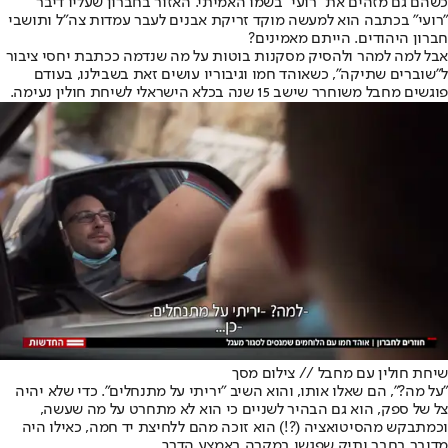
כשהם גם מזהים את "רועי" בשמו האמיתי. האזור בחברון שעליו דיבר
"רועי" בכתבה הוא למעשה מוקד זריקת אבנים לעבר עמדות צה"ל ותושבי
חברון היהודים. הייתם מאמינים?
אבל למה למהר ולהסיק מסקנות בוטות על מה שנדמה ככתבת יחסי ציבור
ל"שוברים שתיקה", כשאוהד חמו וגיבוריו עושים זאת בשבילנו, בעודם
פוגשים מחבל משוחרר שישב 15 שנה בכלא הישראלי לשיחת חולין נעימה.
שיחת חולין עם מחבל // צילום מסך
"על מה?", הם שאלו אותו, והוא השיב "יריתי על מתנחלים". כדי שלא יהיה
צל של ספק, הוא גם הבהיר לשניים כי הוא לא מתחרט על מה שעשה,
וכמתבקש מהסיטואציה (?!) הוא זוכה מהם ללחיצת יד חמה, כאילו היה
מדובר בחבר ותיק שפגשו במקרה באמצע הדרך.