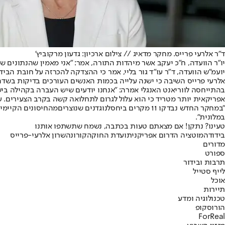
ד"ר אלרעי פרייס. מחקר מדאיג // צילום ארכיון: גדעון מרקוביץ'
יו"ר הוועדה, ח"כ יעקב אשר מיהדות התורה, אמר: "אני מאמין שהנתונים
יועמ"ש הוועדה, ד"ר עו"ד גור בליי, אמר כי ההצדקה להכרזה על חובת הבי
אלרעי פרייס השיבה כי ישנה עלייה בכמות האנשים העורכים בדיקות בשדה ל-%
בהתייחסה לווריאנט האנגלי אמרה: "אנחנו יודעים שיש העברה בקהילה בישראל- 30 אנשים אובחנו כחולים במוטציה הבריטית- מתוכם 6 הגיעו מאנגליה וסביבם יש 
אפריקאית יותר מטריד כי הוא עלול לגרום לתחלואה קשה בקרב הצעירים. ע
"במחקר החדש נבדקו 11 מקרים ביחס
לנוגדנים שנוצרים
מהחיסונים הקיימים
במלונית".
טעינו? נתקן! אם מצאתם טעות בכתבה, נשמח שתשתפו אותנו
בידוד
המוטציה הדרום אפריקנית
ועדת החוקה
קורונה
שרון אלרעי-פרייס
מדורים
ספורט
תרבות ובידור
לייף סטייל
אוכל
תיירות
טכנולוגיה ומדע
הורוסקופ
ForReal