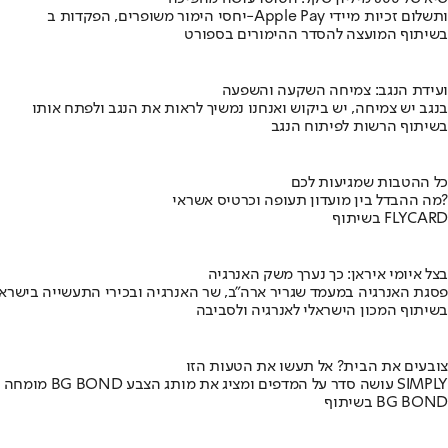
יחסי הימור משופרים, הפקדות ב-Apple Pay ותשלום זכיות מיידי
בשיתוף המועצה להסדר ההימורים בספורט
ועידת הנגב: צמיחה השקעה והשפעה
בנגב יש צמיחה, יש ביקוש ואנחנו נמשיך לראות את הנגב ולפתח אותו
בשיתוף הרשות לפיתוח הנגב
כל ההטבות שמגיעות לכם
מה ההבדל בין מועדון תעופה וכרטיס אשראי?
בשיתוף FLYCARD
בצל איומי איראן: כך נערך משק האנרגיה
פסגת האנרגיה במעמד שגריר ארה"ב, שר האנרגיה ובכירי התעשייה בישראל
בשיתוף המכון הישראלי לאנרגיה ולסביבה
צובעים את הבית? אל תעשו את הטעות הזו
מומחה BG BOND עושה סדר על המדפים ומציג את מותג הצבע SIMPLY
בשיתוף BG BOND