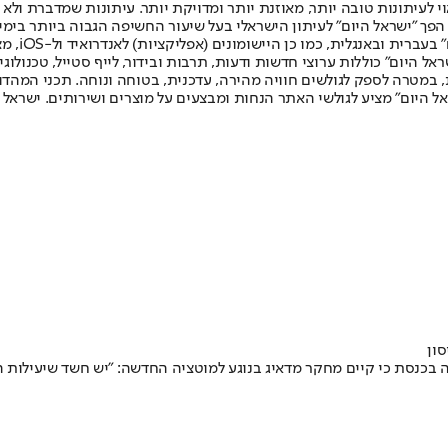
לעיתונות טובה יותר, מאוזנת יותר ומדויקת יותר. עיתונות שמדברת ולא צ
שלום. המהדורה המודפסת הראשונה פורסמה ב-30 ביולי 2007, וב-2010 הפך "ישראל היום" לעיתון הישראלי בעל שי
לחמנוביץ,
ל היום" כוללות ערוצי חדשות ודעות, תרבות ובידור, לייף סטייל, טכנולוגיה
ברית, במטרה לספק לגולשים חוויה מהירה, עדכנית, בטוחה ונוחה. תכני המה
ל היום" מציע לגולשי האתר הנחות ומבצעים על מוצרים ושירותים. ישראל 
ון
ה בכנסת כי קיים מחקר מדאיג בנוגע למוטציה החדשה: "יש חשד שיעילות ה