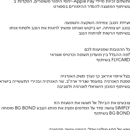
יחסי הימור משופרים, הפקדות ב-Apple Pay ותשלום זכיות מיידי
בשיתוף המועצה להסדר ההימורים בספורט
ועידת הנגב: צמיחה השקעה והשפעה
בנגב יש צמיחה, יש ביקוש ואנחנו נמשיך לראות את הנגב ולפתח אותו
בשיתוף הרשות לפיתוח הנגב
כל ההטבות שמגיעות לכם
מה ההבדל בין מועדון תעופה וכרטיס אשראי?
בשיתוף FLYCARD
בצל איומי איראן: כך נערך משק האנרגיה
פסגת האנרגיה במעמד שגריר ארה"ב, שר האנרגיה ובכירי התעשייה בישראל
בשיתוף המכון הישראלי לאנרגיה ולסביבה
צובעים את הבית? אל תעשו את הטעות הזו
מומחה BG BOND עושה סדר על המדפים ומציג את מותג הצבע SIMPLY
בשיתוף BG BOND
שיא של 600 מיליון שקל: הטוטו עושה מהפיכה