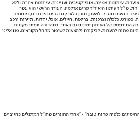
ועקת. עיתונות אמינה, אובייקטיבית ועניינית. עיתונות אחרת וללא
עור החשיפה הגבוה ביותר בימי חול. מו"ל העיתון היא ד"ר מרים אדלסון. העורך הראשי הוא עמר
 והעורך המייסד הוא עמוס רגב. אתרי האינטרנט של "ישראל היום" בעברית ובאנגלית, כמו כן היישומונים (אפליקציות) לאנדרואיד ול-iOS, מציגים חדשות מסביב לשעון, תוכן בלעדי, מבזקים ועדכונים, ניתוחים
, ספורט, כלכלה וצרכנות, בריאות, חיילים, אוכל, יהדות, תיירות ורכב.
דורה המודפסת של העיתון זמינים גם באתר, במהדורה יומית מקוונת,
היום פתוח להערות, לביקורת ולהצעות לשיפור מקהל הקוראים. פנו אלינו
חיסונים כלפיה פחות טובה" • "אחוז החוזרים מחו"ל המתגלים כחיוביים