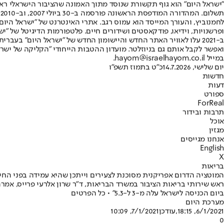
"ישראל היום" הוא גוף תקשורת שנוסד מתוך האמונה שהציבור הישראלי ראוי 
ת
ופרשנויות, וידיאו, פודקאסטים ושידורים חיים. פלטפורמות הדיגיטל של "ישרא
ב-2021 עלו לאוויר האתר החדש והיישומון החדש של "ישראל היום" בע
ואפשר לקבל אותם גם בניוזלטר. מועדון ההטבות הייחודי "הקליקה של ישרא
במייל hayom@israelhayom.co.il.
יום שלישי, 14.7.2026
כ"ט בתמוז תשפ"ו
חדשות
דעות
ספורט
ForReal
תרבות ובידור
אוכל
מגזין
אנחנו מגייסים
English
X
בריאות
המוטציה הדרום אפריקנית מסוכנת לצעירים וייתכן שהיא עמידה בפני החיס
ראש שירותי בריאות הציבור במשרד הבריאות, ד"ר שרון אלרעי פרייס, אמר
ביום הכניסה לישראל עלה מ-3 ל-5.3" • כל הפרטים
מערכת היום
6/1/2021, 18:15
,עודכן
7/1/2021, 10:09
0