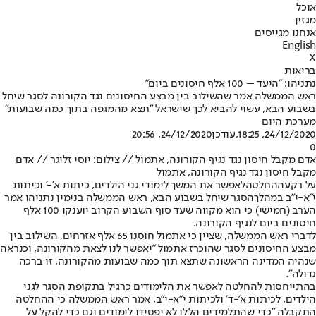
אוכל
מגזין
אנחנו מגייסים
English
X
בריאות
נתניהו: "היעד – 100 אלף חיסונים ביום"
ראש הממשלה אמר שהשילוב בין מבצע החיסונים נגד הקורונה לסגר שיחל
בשבוע הבא, עשוי להביא לכך שישראל "תצא מהמגפה בתוך כמה שבועות"
מערכת היום
24/12/2020, 18:25
,עודכן
24/12/2020, 20:56
0
אדם מקבל חיסון נגד נגיף הקורונה, אתמול // צילום: יוסי זליגר // אדם
מקבל חיסון נגד נגיף הקורונה, אתמול
על רקע
ההחלטה
לאפשר את המשך לימודי גני הילדים, כיתות א'-' וכיתות
י"א-י"ב במהלך
הסגר שיחל בשבוע הבא
, ראש הממשלה בנימין נתניהו אמר
הערב (חמישי) כי הוא מקווה שעד סוף השבוע הקרוב יוענקו 100 אלף
חיסונים ביום לנגיף הקורונה.
לדברי ראש הממשלה, שציין כי אתמול חוסנו 65 אלף אזרחים, השילוב בין
מבצע החיסונים לסגר שהוכרז אתמול "יאפשר לנו לצאת מהקורונה, וכנראה
שנהיה המדינה הראשונה שתצא תוך כמה שבועות מהקורונה, זו ברכה
גדולה".
בהתייחסות להחלטה לאפשר את הלימודים כרגיל בתקופת הסגר לגני
הילדים, לכיתות א'-ד' ולכיתות י"א-י"ב, אמר ראש הממשלה כי ההחלטה
התקבלה "כדי שהתלמידים הללו לא יפסידו לימודים וגם כדי להקל על