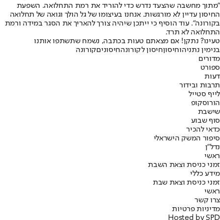
"מתוך מחשבה שהצעד נדרש כדי להוריד את רמת התחלואה. השפעת
החיסון עדיין לא מורגשות. אנחנו בעיצומו של גל הולך וגואה של תחלואה
בקורונה". עוד הוסיף כי ייתכן שיהיה צורך להאריך את הסגר במידה ורמת
התחלואה לא תרד.
טעינו? נתקן! אם מצאתם טעות בכתבה, נשמח שתשתפו אותנו
בנימין נתניהו
חיסון
חיסון לקורונה
חיסונים
קורונה
מדורים
ספורט
דעות
תרבות ובידור
לייף סטייל
הורוסקופ
שישבת
סוף שבוע
כדאי להכיר
סיפור המשק הישראלי
נדל"ן
ראשי
זמני כניסת וצאת השבת
מידע כללי
זמני כניסת וצאת שבת
ראשי
צרו קשר
מדיניות פרטיות
Hosted by SPD