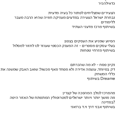
כדאי
להכיר
הצעירים שמצליחים לפתור כל בעיה מדעית
נבחרת ישראל הצעירה במדעים מעניקה חוויה שהיא הרבה מעבר
ללימודים
בשיתוף מרכז מדעני העתיד
הסיוע שמניע את העסקים בצפון
בעלי עסקים מספרים - זה המענק הכספי שעוזר לנו לחזור למסלול
בשיתוף מזרחי טפחות
נקיון פסח - לא מה שהכרתם
דק במיוחד, עוצמה אדירה ולא מפחד מאף מכשול: שואב האבק שמשנה את
כללי המשחק
בשיתוף Dreame
מהמרכז לגולן: המהפכה של קצרין
מה מושך יותר ויותר ישראלים למטרופולין המתפתח של האזור היפה
במדינה?
בשיתוף אבני דרך וי.ד ברזאני