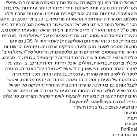
"ישראל היום" הוא גוף תקשורת שנוסד מתוך האמונה שהציבור הישראלי
ראוי לעיתונות טובה יותר, מאוזנת יותר ומדויקת יותר. עיתונות שמדברת
ולא צועקת. עיתונות אמינה, אובייקטיבית ועניינית. עיתונות אחרת וללא
תשלום. המהדורה המודפסת הראשונה פורסמה ב-30 ביולי 2007, וב-2010
הפך "ישראל היום" לעיתון הישראלי בעל שיעור החשיפה הגבוה ביותר בימי
חול. מו"ל העיתון היא ד"ר מרים אדלסון. העורך הראשי הוא עמר לחמנוביץ,
והעורך המייסד הוא עמוס רגב. אתרי האינטרנט של "ישראל היום" בעברית
ובאנגלית, כמו כן היישומונים (אפליקציות) לאנדרואיד ול-iOS, מציגים
חדשות מסביב לשעון, תוכן בלעדי, מבזקים ועדכונים, ניתוחים ופרשנויות,
וידיאו, פודקאסטים ושידורים חיים. פלטפורמות הדיגיטל של "ישראל היום"
כוללות ערוצי חדשות ודעות, תרבות ובידור, לייף סטייל, טכנולוגיה, ספורט,
כלכלה וצרכנות, בריאות, חיילים, אוכל, יהדות, תיירות ורכב. ב-2021 עלו
לאוויר האתר החדש והיישומון החדש של "ישראל היום" בעברית, במטרה
לספק לגולשים חוויה מהירה, עדכנית, בטוחה ונוחה. תכני המהדורה
המודפסת של העיתון זמינים גם באתר, במהדורה יומית מקוונת, ואפשר
לקבל אותם גם בניוזלטר. מועדון ההטבות הייחודי "הקליקה של ישראל
היום" מציע לגולשי האתר הנחות ומבצעים על מוצרים ושירותים. ישראל
היום פתוח להערות, לביקורת ולהצעות לשיפור מקהל הקוראים. פנו אלינו
במייל hayom@israelhayom.co.il.
יום רביעי, 25.3.2026
ז' בניסן תשפ"ו
חדשות
דעות
ספורט
ForReal
תרבות ובידור