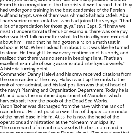
From the interrogation of the terrorists, it was learned that they
had undergone training in the best academies of the Persian
Gulf and Egypt. One of them was Ahmed Shahada Odeh, Abu
Jihad's senior representative, who had joined the voyage. "I had
a lot of appreciation for those guys," says Capt. S. "I knew we
mustn't underestimate them. For example, there was one guy
who wouldn't talk no matter what. In the intelligence material
about him, I read that he had gotten a 43 on a math test in
school in 1980. When I asked him about it, it was like he turned
to stone. He thought I knew every centimeter of his body, and
realized that there was no sense in keeping silent. That's an
excellent example of using accumulated intelligence wisely."
A historic turning point
Commander Danny Halevi and his crew received citations from
the commander of the navy. Halevi went up the ranks to the
rank of rear admiral, and his last position was that of head of
the navy's Planning and Organization Department. Today he is
65, and leads the maritime department of Manofim, which
harvests salt from the pools of the Dead Sea Works.
Yaron Tzohar was discharged from the navy with the rank of
rear admiral. His last position was that of deputy commander
of the naval base in Haifa. At 55, he is now the head of the
operations administration at the Yokneam municipality.
"The command of a maritime vessel is the best command a