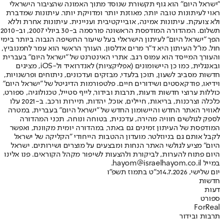
"ישראל היום" הוא גוף תקשורת שנוסד מתוך האמונה שהציבור הישראלי
ראוי לעיתונות טובה יותר, מאוזנת יותר ומדויקת יותר. עיתונות שמדברת
ולא צועקת. עיתונות אמינה, אובייקטיבית ועניינית. עיתונות אחרת וללא
תשלום. המהדורה המודפסת הראשונה פורסמה ב-30 ביולי 2007, וב-2010
הפך "ישראל היום" לעיתון הישראלי בעל שיעור החשיפה הגבוה ביותר בימי
חול. מו"ל העיתון היא ד"ר מרים אדלסון. העורך הראשי הוא עמר לחמנוביץ,
והעורך המייסד הוא עמוס רגב. אתרי האינטרנט של "ישראל היום" בעברית
ובאנגלית, כמו כן היישומונים (אפליקציות) לאנדרואיד ול-iOS, מציגים
חדשות מסביב לשעון, תוכן בלעדי, מבזקים ועדכונים, ניתוחים ופרשנויות,
וידיאו, פודקאסטים ושידורים חיים. פלטפורמות הדיגיטל של "ישראל היום"
כוללות ערוצי חדשות ודעות, תרבות ובידור, לייף סטייל, טכנולוגיה, ספורט,
כלכלה וצרכנות, בריאות, חיילים, אוכל, יהדות, תיירות ורכב. ב-2021 עלו
לאוויר האתר החדש והיישומון החדש של "ישראל היום" בעברית, במטרה
לספק לגולשים חוויה מהירה, עדכנית, בטוחה ונוחה. תכני המהדורה
המודפסת של העיתון זמינים גם באתר, במהדורה יומית מקוונת, ואפשר
לקבל אותם גם בניוזלטר. מועדון ההטבות הייחודי "הקליקה של ישראל
היום" מציע לגולשי האתר הנחות ומבצעים על מוצרים ושירותים. ישראל
היום פתוח להערות, לביקורת ולהצעות לשיפור מקהל הקוראים. פנו אלינו
במייל hayom@israelhayom.co.il.
יום שלישי, 14.7.2026
כ"ט בתמוז תשפ"ו
חדשות
דעות
ספורט
ForReal
תרבות ובידור