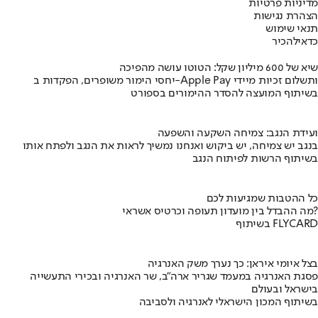
מדיניות פרטיות
הצהרת נגישות
תנאי שימוש
כדאי
להכיר
שיא של 600 מיליון שקל: הטוטו עושה מהפיכה
יחסי הימור משופרים, הפקדות ב-Apple Pay ותשלום זכיות מיידי
בשיתוף המועצה להסדר ההימורים בספורט
ועידת הנגב: צמיחה השקעה והשפעה
בנגב יש צמיחה, יש ביקוש ואנחנו נמשיך לראות את הנגב ולפתח אותו
בשיתוף הרשות לפיתוח הנגב
כל ההטבות שמגיעות לכם
מה ההבדל בין מועדון תעופה וכרטיס אשראי?
בשיתוף FLYCARD
בצל איומי איראן: כך נערך משק האנרגיה
פסגת האנרגיה במעמד שגריר ארה"ב, שר האנרגיה ובכירי התעשייה
בישראל ובעולם
בשיתוף המכון הישראלי לאנרגיה ולסביבה