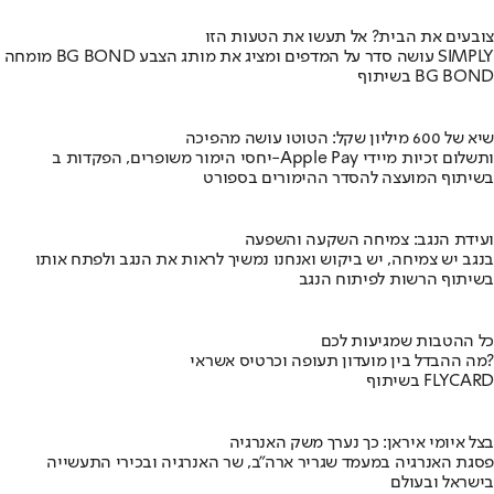
צובעים את הבית? אל תעשו את הטעות הזו
מומחה BG BOND עושה סדר על המדפים ומציג את מותג הצבע SIMPLY
בשיתוף BG BOND
שיא של 600 מיליון שקל: הטוטו עושה מהפיכה
יחסי הימור משופרים, הפקדות ב-Apple Pay ותשלום זכיות מיידי
בשיתוף המועצה להסדר ההימורים בספורט
ועידת הנגב: צמיחה השקעה והשפעה
בנגב יש צמיחה, יש ביקוש ואנחנו נמשיך לראות את הנגב ולפתח אותו
בשיתוף הרשות לפיתוח הנגב
כל ההטבות שמגיעות לכם
מה ההבדל בין מועדון תעופה וכרטיס אשראי?
בשיתוף FLYCARD
בצל איומי איראן: כך נערך משק האנרגיה
פסגת האנרגיה במעמד שגריר ארה"ב, שר האנרגיה ובכירי התעשייה
בישראל ובעולם