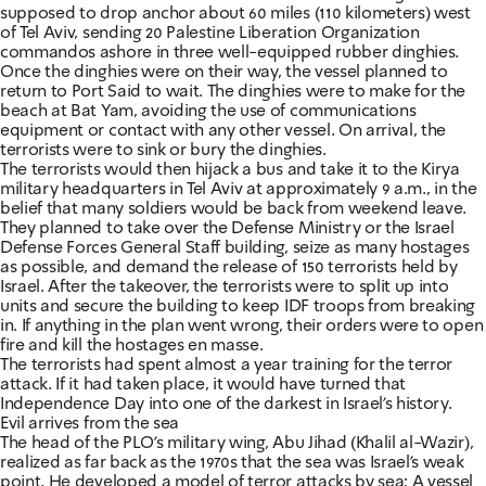
supposed to drop anchor about 60 miles (110 kilometers) west
of Tel Aviv, sending 20 Palestine Liberation Organization
commandos ashore in three well-equipped rubber dinghies.
Once the dinghies were on their way, the vessel planned to
return to Port Said to wait. The dinghies were to make for the
beach at Bat Yam, avoiding the use of communications
equipment or contact with any other vessel. On arrival, the
terrorists were to sink or bury the dinghies.
The terrorists would then hijack a bus and take it to the Kirya
military headquarters in Tel Aviv at approximately 9 a.m., in the
belief that many soldiers would be back from weekend leave.
They planned to take over the Defense Ministry or the Israel
Defense Forces General Staff building, seize as many hostages
as possible, and demand the release of 150 terrorists held by
Israel. After the takeover, the terrorists were to split up into
units and secure the building to keep IDF troops from breaking
in. If anything in the plan went wrong, their orders were to open
fire and kill the hostages en masse.
The terrorists had spent almost a year training for the terror
attack. If it had taken place, it would have turned that
Independence Day into one of the darkest in Israel's history.
Evil arrives from the sea
The head of the PLO's military wing, Abu Jihad (Khalil al-Wazir),
realized as far back as the 1970s that the sea was Israel's weak
point. He developed a model of terror attacks by sea: A vessel