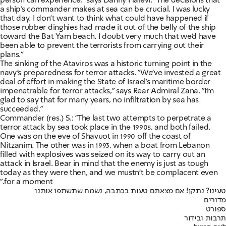
person can experience," says Danny Halevi. "The decisions that
a ship's commander makes at sea can be crucial. I was lucky
that day. I don't want to think what could have happened if
those rubber dinghies had made it out of the belly of the ship
toward the Bat Yam beach. I doubt very much that we'd have
been able to prevent the terrorists from carrying out their
plans."
The sinking of the Ataviros was a historic turning point in the
navy's preparedness for terror attacks. "We've invested a great
deal of effort in making the State of Israel's maritime border
impenetrable for terror attacks," says Rear Admiral Zana. "I'm
glad to say that for many years, no infiltration by sea has
succeeded."
Commander (res.) S.: "The last two attempts to perpetrate a
terror attack by sea took place in the 1990s, and both failed.
One was on the eve of Shavuot in 1990 off the coast of
Nitzanim. The other was in 1993, when a boat from Lebanon
filled with explosives was seized on its way to carry out an
attack in Israel. Bear in mind that the enemy is just as tough
today as they were then, and we mustn't be complacent even
for a moment."
טעינו? נתקן! אם מצאתם טעות בכתבה, נשמח שתשתפו אותנו
מדורים
ספורט
תרבות ובידור