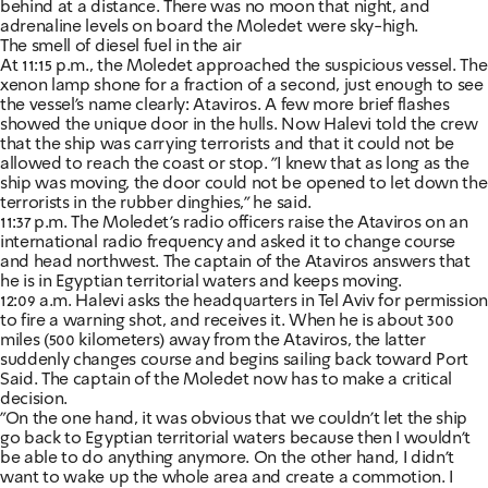
behind at a distance. There was no moon that night, and
adrenaline levels on board the Moledet were sky-high.
The smell of diesel fuel in the air
At 11:15 p.m., the Moledet approached the suspicious vessel. The
xenon lamp shone for a fraction of a second, just enough to see
the vessel's name clearly: Ataviros. A few more brief flashes
showed the unique door in the hulls. Now Halevi told the crew
that the ship was carrying terrorists and that it could not be
allowed to reach the coast or stop. "I knew that as long as the
ship was moving, the door could not be opened to let down the
terrorists in the rubber dinghies," he said.
11:37 p.m. The Moledet's radio officers raise the Ataviros on an
international radio frequency and asked it to change course
and head northwest. The captain of the Ataviros answers that
he is in Egyptian territorial waters and keeps moving.
12:09 a.m. Halevi asks the headquarters in Tel Aviv for permission
to fire a warning shot, and receives it. When he is about 300
miles (500 kilometers) away from the Ataviros, the latter
suddenly changes course and begins sailing back toward Port
Said. The captain of the Moledet now has to make a critical
decision.
"On the one hand, it was obvious that we couldn't let the ship
go back to Egyptian territorial waters because then I wouldn't
be able to do anything anymore. On the other hand, I didn't
want to wake up the whole area and create a commotion. I