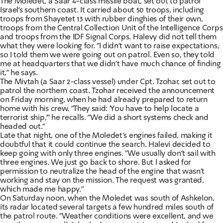
The Moledet, a Saar 4-class missile boat, set out to patrol
Israel's southern coast. It carried about 50 troops, including
troops from Shayetet 13 with rubber dinghies of their own,
troops from the Central Collection Unit of the Intelligence Corps
and troops from the IDF Signal Corps. Halevy did not tell them
what they were looking for. "I didn't want to raise expectations,
so I told them we were going out on patrol. Even so, they told
me at headquarters that we didn't have much chance of finding
it," he says.
The Mivtah (a Saar 2-class vessel) under Cpt. Tzohar, set out to
patrol the northern coast. Tzohar received the announcement
on Friday morning, when he had already prepared to return
home with his crew. "They said: 'You have to help locate a
terrorist ship,'" he recalls. "We did a short systems check and
headed out."
Late that night, one of the Moledet's engines failed, making it
doubtful that it could continue the search. Halevi decided to
keep going with only three engines. "We usually don't sail with
three engines. We just go back to shore. But I asked for
permission to neutralize the head of the engine that wasn't
working and stay on the mission. The request was granted,
which made me happy."
On Saturday noon, when the Moledet was south of Ashkelon,
its radar located several targets a few hundred miles south of
the patrol route. "Weather conditions were excellent, and we