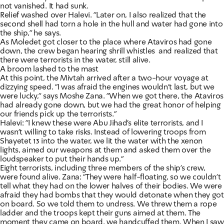
not vanished. It had sunk.
Relief washed over Halevi. "Later on, I also realized that the
second shell had torn a hole in the hull and water had gone into
the ship," he says.
As Moledet got closer to the place where Ataviros had gone
down, the crew began hearing shrill whistles  and realized that
there were terrorists in the water, still alive.
A broom lashed to the mast
At this point, the Mivtah arrived after a two-hour voyage at
dizzying speed. "I was afraid the engines wouldn't last, but we
were lucky," says Moshe Zana. "When we got there, the Ataviros
had already gone down, but we had the great honor of helping
our friends pick up the terrorists."
Halevi: "I knew these were Abu Jihad's elite terrorists, and I
wasn't willing to take risks. Instead of lowering troops from
Shayetet 13 into the water, we lit the water with the xenon
lights, aimed our weapons at them and asked them over the
loudspeaker to put their hands up."
Eight terrorists, including three members of the ship's crew,
were found alive. Zana: "They were half-floating, so we couldn't
tell what they had on the lower halves of their bodies. We were
afraid they had bombs that they would detonate when they got
on board. So we told them to undress. We threw them a rope
ladder and the troops kept their guns aimed at them. The
moment they came on board, we handcuffed them. When I saw