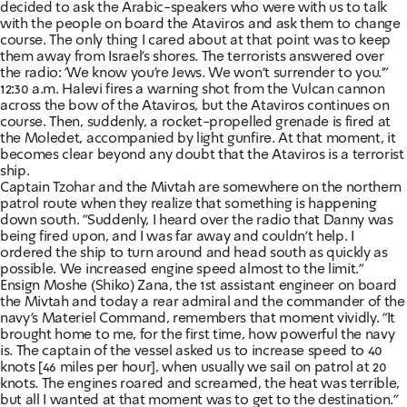
decided to ask the Arabic-speakers who were with us to talk
with the people on board the Ataviros and ask them to change
course. The only thing I cared about at that point was to keep
them away from Israel's shores. The terrorists answered over
the radio: 'We know you're Jews. We won't surrender to you.'"
12:30 a.m. Halevi fires a warning shot from the Vulcan cannon
across the bow of the Ataviros, but the Ataviros continues on
course. Then, suddenly, a rocket-propelled grenade is fired at
the Moledet, accompanied by light gunfire. At that moment, it
becomes clear beyond any doubt that the Ataviros is a terrorist
ship.
Captain Tzohar and the Mivtah are somewhere on the northern
patrol route when they realize that something is happening
down south. "Suddenly, I heard over the radio that Danny was
being fired upon, and I was far away and couldn't help. I
ordered the ship to turn around and head south as quickly as
possible. We increased engine speed almost to the limit."
Ensign Moshe (Shiko) Zana, the 1st assistant engineer on board
the Mivtah and today a rear admiral and the commander of the
navy's Materiel Command, remembers that moment vividly. "It
brought home to me, for the first time, how powerful the navy
is. The captain of the vessel asked us to increase speed to 40
knots [46 miles per hour], when usually we sail on patrol at 20
knots. The engines roared and screamed, the heat was terrible,
but all I wanted at that moment was to get to the destination."