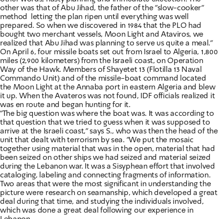
other was that of Abu Jihad, the father of the "slow-cooker"
method  letting the plan ripen until everything was well
prepared. So when we discovered in 1984 that the PLO had
bought two merchant vessels, Moon Light and Ataviros, we
realized that Abu Jihad was planning to serve us quite a meal."
On April 6, four missile boats set out from Israel to Algeria, 1,800
miles (2,900 kilometers) from the Israeli coast, on Operation
Way of the Hawk. Members of Shayetet 13 (Flotilla 13 Naval
Commando Unit) and of the missile-boat command located
the Moon Light at the Annaba port in eastern Algeria and blew
it up. When the Avateros was not found, IDF officials realized it
was en route and began hunting for it.
"The big question was where the boat was. It was according to
that question that we tried to guess when it was supposed to
arrive at the Israeli coast," says S., who was then the head of the
unit that dealt with terrorism by sea. "We put the mosaic
together using material that was in the open, material that had
been seized on other ships we had seized and material seized
during the Lebanon war. It was a Sisyphean effort that involved
cataloging, labeling and connecting fragments of information.
Two areas that were the most significant in understanding the
picture were research on seamanship, which developed a great
deal during that time, and studying the individuals involved,
which was done a great deal following our experience in