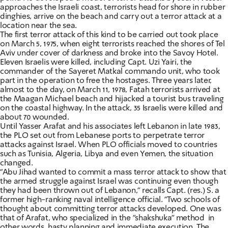
approaches the Israeli coast, terrorists head for shore in rubber
dinghies, arrive on the beach and carry out a terror attack at a
location near the sea.
The first terror attack of this kind to be carried out took place
on March 5, 1975, when eight terrorists reached the shores of Tel
Aviv under cover of darkness and broke into the Savoy Hotel.
Eleven Israelis were killed, including Capt. Uzi Yairi, the
commander of the Sayeret Matkal commando unit, who took
part in the operation to free the hostages. Three years later,
almost to the day, on March 11, 1978, Fatah terrorists arrived at
the Maagan Michael beach and hijacked a tourist bus traveling
on the coastal highway. In the attack, 35 Israelis were killed and
about 70 wounded.
Until Yasser Arafat and his associates left Lebanon in late 1983,
the PLO set out from Lebanese ports to perpetrate terror
attacks against Israel. When PLO officials moved to countries
such as Tunisia, Algeria, Libya and even Yemen, the situation
changed.
"Abu Jihad wanted to commit a mass terror attack to show that
the armed struggle against Israel was continuing even though
they had been thrown out of Lebanon," recalls Capt. (res.) S. a
former high-ranking naval intelligence official. "Two schools of
thought about committing terror attacks developed. One was
that of Arafat, who specialized in the "shakshuka" method  in
other words, hasty planning and immediate execution. The