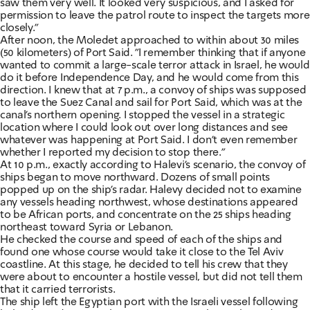
saw them very well. It looked very suspicious, and I asked for
permission to leave the patrol route to inspect the targets more
closely."
After noon, the Moledet approached to within about 30 miles
(50 kilometers) of Port Said. "I remember thinking that if anyone
wanted to commit a large-scale terror attack in Israel, he would
do it before Independence Day, and he would come from this
direction. I knew that at 7 p.m., a convoy of ships was supposed
to leave the Suez Canal and sail for Port Said, which was at the
canal's northern opening. I stopped the vessel in a strategic
location where I could look out over long distances and see
whatever was happening at Port Said. I don't even remember
whether I reported my decision to stop there."
At 10 p.m., exactly according to Halevi's scenario, the convoy of
ships began to move northward. Dozens of small points
popped up on the ship's radar. Halevy decided not to examine
any vessels heading northwest, whose destinations appeared
to be African ports, and concentrate on the 25 ships heading
northeast toward Syria or Lebanon.
He checked the course and speed of each of the ships and
found one whose course would take it close to the Tel Aviv
coastline. At this stage, he decided to tell his crew that they
were about to encounter a hostile vessel, but did not tell them
that it carried terrorists.
The ship left the Egyptian port with the Israeli vessel following