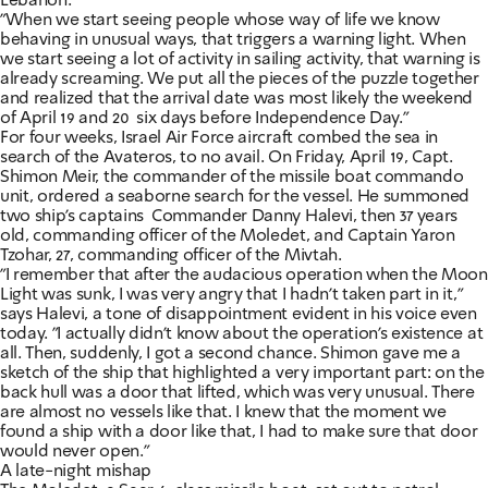
Lebanon.
"When we start seeing people whose way of life we know
behaving in unusual ways, that triggers a warning light. When
we start seeing a lot of activity in sailing activity, that warning is
already screaming. We put all the pieces of the puzzle together
and realized that the arrival date was most likely the weekend
of April 19 and 20  six days before Independence Day."
For four weeks, Israel Air Force aircraft combed the sea in
search of the Avateros, to no avail. On Friday, April 19, Capt.
Shimon Meir, the commander of the missile boat commando
unit, ordered a seaborne search for the vessel. He summoned
two ship's captains  Commander Danny Halevi, then 37 years
old, commanding officer of the Moledet, and Captain Yaron
Tzohar, 27, commanding officer of the Mivtah.
"I remember that after the audacious operation when the Moon
Light was sunk, I was very angry that I hadn't taken part in it,"
says Halevi, a tone of disappointment evident in his voice even
today. "I actually didn't know about the operation's existence at
all. Then, suddenly, I got a second chance. Shimon gave me a
sketch of the ship that highlighted a very important part: on the
back hull was a door that lifted, which was very unusual. There
are almost no vessels like that. I knew that the moment we
found a ship with a door like that, I had to make sure that door
would never open."
A late-night mishap