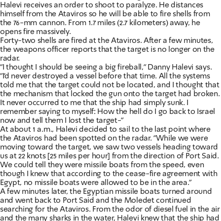
Halevi receives an order to shoot to paralyze. He distances
himself from the Ataviros so he will be able to fire shells from
the 76-mm cannon. From 1.7 miles (2.7 kilometers) away, he
opens fire massively.
Forty-two shells are fired at the Ataviros. After a few minutes,
the weapons officer reports that the target is no longer on the
radar.
"I thought I should be seeing a big fireball," Danny Halevi says.
"I'd never destroyed a vessel before that time. All the systems
told me that the target could not be located, and I thought that
the mechanism that locked the gun onto the target had broken.
It never occurred to me that the ship had simply sunk. I
remember saying to myself: How the hell do I go back to Israel
now and tell them I lost the target-"
At about 1 a.m., Halevi decided to sail to the last point where
the Ataviros had been spotted on the radar. "While we were
moving toward the target, we saw two vessels heading toward
us at 22 knots [25 miles per hour] from the direction of Port Said.
We could tell they were missile boats from the speed, even
though I knew that according to the cease-fire agreement with
Egypt, no missile boats were allowed to be in the area."
A few minutes later, the Egyptian missile boats turned around
and went back to Port Said and the Moledet continued
searching for the Ataviros. From the odor of diesel fuel in the air
and the many sharks in the water, Halevi knew that the ship had