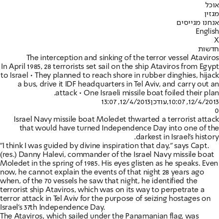
אוכל
מגזין
אנחנו מגייסים
English
X
חדשות
The interception and sinking of the terror vessel Ataviros
In April 1985, 28 terrorists set sail on the ship Ataviros from Egypt
to Israel • They planned to reach shore in rubber dinghies, hijack
a bus, drive it IDF headquarters in Tel Aviv, and carry out an
attack • One Israeli missile boat foiled their plan.
12/4/2013, 13:07
,עודכן
12/4/2013, 10:07
0
Israel Navy missile boat Moledet thwarted a terrorist attack
that would have turned Independence Day into one of the
darkest in Israel's history.
"I think I was guided by divine inspiration that day," says Capt.
(res.) Danny Halevi, commander of the Israel Navy missile boat
Moledet in the spring of 1985. His eyes glisten as he speaks. Even
now, he cannot explain the events of that night 28 years ago
when, of the 70 vessels he saw that night, he identified the
terrorist ship Ataviros, which was on its way to perpetrate a
terror attack in Tel Aviv for the purpose of seizing hostages on
Israel's 37th Independence Day.
The Ataviros, which sailed under the Panamanian flag, was