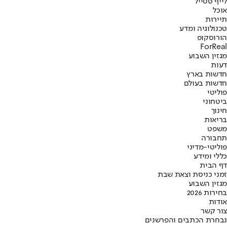
לייף סטייל
אוכל
תיירות
טכנולוגיה ומדע
הורוסקופ
ForReal
מגזין השבוע
דעות
חדשות בארץ
חדשות בעולם
פוליטי
ביטחוני
חינוך
בריאות
משפט
תחבורה
פוליטי-מדיני
כללי ומידע
דף הבית
זמני כניסת וצאת שבת
מגזין השבוע
בחירות 2026
אודות
צור קשר
נבחרת הכתבים והפרשנים