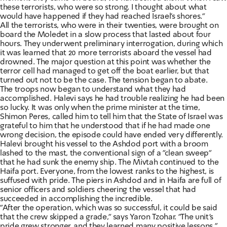
these terrorists, who were so strong, I thought about what
would have happened if they had reached Israel's shores."
All the terrorists, who were in their twenties, were brought on
board the Moledet in a slow process that lasted about four
hours. They underwent preliminary interrogation, during which
it was learned that 20 more terrorists aboard the vessel had
drowned. The major question at this point was whether the
terror cell had managed to get off the boat earlier, but that
turned out not to be the case. The tension began to abate.
The troops now began to understand what they had
accomplished. Halevi says he had trouble realizing he had been
so lucky. It was only when the prime minister at the time,
Shimon Peres, called him to tell him that the State of Israel was
grateful to him that he understood that if he had made one
wrong decision, the episode could have ended very differently.
Halevi brought his vessel to the Ashdod port with a broom
lashed to the mast, the conventional sign of a "clean sweep" 
that he had sunk the enemy ship. The Mivtah continued to the
Haifa port. Everyone, from the lowest ranks to the highest, is
suffused with pride. The piers in Ashdod and in Haifa are full of
senior officers and soldiers cheering the vessel that had
succeeded in accomplishing the incredible.
"After the operation, which was so successful, it could be said
that the crew skipped a grade," says Yaron Tzohar. "The unit's
pride grew stronger, and they learned many positive lessons."