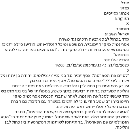
אוכל
מגזין
אנחנו מגייסים
English
X
מוספים
ישראל השבוע
מרד בכחול לבן: ארבעה ח"כים נגד פשרה
אסף זמיר, מיקי חיימוביץ', רם שפע ומיכל קוטלר-וונש הודיעו כי לא יתמכו
בסיכום שיימנע בחירות • ח"כ מיקי זוהר: "הם פוגעים במדינה כדי לפגוע
בנתניהו"
יהודה שלזינגר
21/12/2020, 13:43
,עודכן
21/12/2020, 14:05
0
"לסיים את הפארסה". אסף זמיר נגד בני גנץ // צילומים: יהודה בן יתח וגיל
אליהו, ג'יני // "לסיים את הפארסה". אסף זמיר נגד בני גנץ
על רקע
המגעים בין כחול לבן והליכוד
שנועדו למנוע את פיזור הכנסת
והליכה למערכת בחירות רביעית בתוך כשנה, במפלגתו של בני גנץ מתגבש
מרד שעשוי לסכל את היוזמה. לאחר שחברי הכנסת אסף זמיר, מיקי
חיימוביץ' ורם שפע הודיעו כי לא יתמכו בפשרה עם הליכוד, גם חברת
הכנסת מיכל קוטלר-וונש הצטרפה אליהם.
"הגיעה העת לחזור לריבון בדמוקרטיה ולבקש את הכרעתו", כתבה
בחשבון הטוויטר שלה. זאת לאחר שאתמול, כאמור, צייץ אסף זמיר כי "הגיע
הזמן לסיים עם הפארסה", בהתייחסו לשותפות המקרטעת בין כחול לבן
והליכוד.