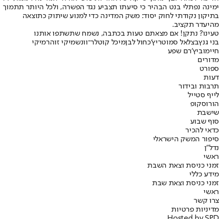
ימינה נפתלי בנט הבהיר כי סיעתו תצביע נגד הפשרה, ולכל היותר תתמוך
בתיקון נקודתי לחוק יסוד: משק המדינה כדי למנוע שיתוק כתוצאה
מהיעדר תקציב.
טעינו? נתקן! אם מצאתם טעות בכתבה, נשמח שתשתפו אותנו
בני גנץ
בצלאל סמוטריץ'
כחול לבן
מיכל קוטלר־וונש
מיקי זוהר
מיקי
חיימוביץ'
רם שפע
מדורים
ספורט
דעות
תרבות ובידור
לייף סטייל
הורוסקופ
שישבת
סוף שבוע
כדאי להכיר
סיפור המשק הישראלי
נדל"ן
ראשי
זמני כניסת וצאת השבת
מידע כללי
זמני כניסת וצאת שבת
ראשי
צרו קשר
מדיניות פרטיות
Hosted by SPD