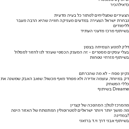
כדאי
להכיר
הצעירים שמצליחים לפתור כל בעיה מדעית
נבחרת ישראל הצעירה במדעים מעניקה חוויה שהיא הרבה מעבר
ללימודים
בשיתוף מרכז מדעני העתיד
דלק למנוע הצמיחה בצפון
בעלי עסקים מספרים - זה המענק הכספי שעוזר לנו לחזור למסלול
בשיתוף מזרחי טפחות
נקיון פסח - לא מה שהכרתם
דק במיוחד, עוצמה אדירה ולא מפחד מאף מכשול: שואב האבק שמשנה את
כללי המשחק
בשיתוף Dreame
מהמרכז לגולן: המהפכה של קצרין
מה מושך יותר ויותר ישראלים למטרופולין המתפתח של האזור היפה
במדינה?
בשיתוף אבני דרך וי.ד ברזאני