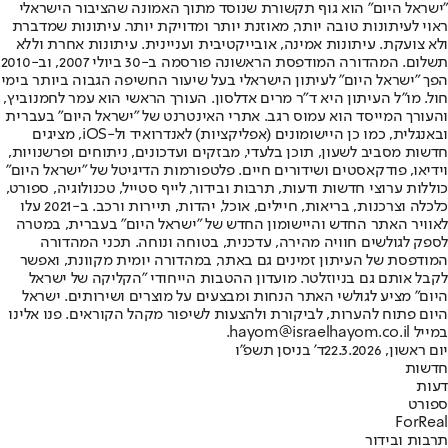
"ישראל היום" הוא גוף תקשורת שנוסד מתוך האמונה שהציבור הישראלי
ראוי לעיתונות טובה יותר, מאוזנת יותר ומדויקת יותר. עיתונות שמדברת
ולא צועקת. עיתונות אמינה, אובייקטיבית ועניינית. עיתונות אחרת וללא
תשלום. המהדורה המודפסת הראשונה פורסמה ב-30 ביולי 2007, וב-2010
הפך "ישראל היום" לעיתון הישראלי בעל שיעור החשיפה הגבוה ביותר בימי
חול. מו"ל העיתון היא ד"ר מרים אדלסון. העורך הראשי הוא עמר לחמנוביץ,
והעורך המייסד הוא עמוס רגב. אתרי האינטרנט של "ישראל היום" בעברית
ובאנגלית, כמו כן היישומונים (אפליקציות) לאנדרואיד ול-iOS, מציגים
חדשות מסביב לשעון, תוכן בלעדי, מבזקים ועדכונים, ניתוחים ופרשנויות,
וידיאו, פודקאסטים ושידורים חיים. פלטפורמות הדיגיטל של "ישראל היום"
כוללות ערוצי חדשות ודעות, תרבות ובידור, לייף סטייל, טכנולוגיה, ספורט,
כלכלה וצרכנות, בריאות, חיילים, אוכל, יהדות, תיירות ורכב. ב-2021 עלו
לאוויר האתר החדש והיישומון החדש של "ישראל היום" בעברית, במטרה
לספק לגולשים חוויה מהירה, עדכנית, בטוחה ונוחה. תכני המהדורה
המודפסת של העיתון זמינים גם באתר, במהדורה יומית מקוונת, ואפשר
לקבל אותם גם בניוזלטר. מועדון ההטבות הייחודי "הקליקה של ישראל
היום" מציע לגולשי האתר הנחות ומבצעים על מוצרים ושירותים. ישראל
היום פתוח להערות, לביקורת ולהצעות לשיפור מקהל הקוראים. פנו אלינו
במייל hayom@israelhayom.co.il.
יום ראשון, 22.3.2026
ד' בניסן תשפ"ו
חדשות
דעות
ספורט
ForReal
תרבות ובידור