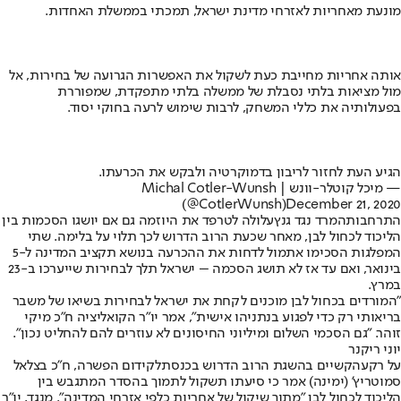
מונעת מאחריות לאזרחי מדינת ישראל, תמכתי בממשלת האחדות.
אותה אחריות מחייבת כעת לשקול את האפשרות הגרועה של בחירות, אל
מול מציאות בלתי נסבלת של ממשלה בלתי מתפקדת, שמפוררת
בפעולותיה את כללי המשחק, לרבות שימוש לרעה בחוקי יסוד.
הגיע העת לחזור לריבון בדמוקרטיה ולבקש את הכרעתו.
— מיכל קוטלר-וונש | Michal Cotler-Wunsh
(@CotlerWunsh)
December 21, 2020
התרחבות
המרד נגד גנץ
עלולה לטרפד את היוזמה גם אם יושגו הסכמות בין
הליכוד לכחול לבן, מאחר שכעת הרוב הדרוש לכך תלוי על בלימה. שתי
המפלגות הסכימו אתמול לדחות את ההכרעה בנושא תקציב המדינה ל-5
בינואר, ואם עד אז לא תושג הסכמה – ישראל תלך לבחירות שייערכו ב-23
במרץ.
"המורדים בכחול לבן מוכנים לקחת את ישראל לבחירות בשיאו של משבר
בריאותי רק כדי לפגוע בנתניהו אישית", אמר יו"ר הקואליציה ח"כ מיקי
זוהר. "גם הסכמי השלום ומיליוני החיסונים לא עוזרים להם להחליט נכון".
יוני ריקנר
על רקע
הקשיים בהשגת הרוב הדרוש בכנסת
לקידום הפשרה, ח"כ בצלאל
סמוטריץ' (ימינה) אמר כי סיעתו תשקול לתמוך בהסדר המתגבש בין
הליכוד לכחול לבן "מתוך שיקול של אחריות כלפי אזרחי המדינה". מנגד, יו"ר