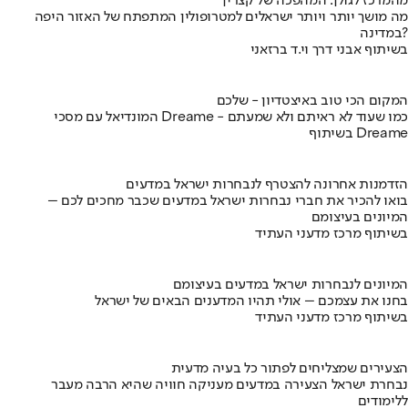
מהמרכז לגולן: המהפכה של קצרין
מה מושך יותר ויותר ישראלים למטרופולין המתפתח של האזור היפה
במדינה?
בשיתוף אבני דרך וי.ד ברזאני
המקום הכי טוב באיצטדיון - שלכם
המונדיאל עם מסכי Dreame - כמו שעוד לא ראיתם ולא שמעתם
בשיתוף Dreame
הזדמנות אחרונה להצטרף לנבחרות ישראל במדעים
בואו להכיר את חברי נבחרות ישראל במדעים שכבר מחכים לכם –
המיונים בעיצומם
בשיתוף מרכז מדעני העתיד
המיונים לנבחרות ישראל במדעים בעיצומם
בחנו את עצמכם – אולי תהיו המדענים הבאים של ישראל
בשיתוף מרכז מדעני העתיד
הצעירים שמצליחים לפתור כל בעיה מדעית
נבחרת ישראל הצעירה במדעים מעניקה חוויה שהיא הרבה מעבר
ללימודים