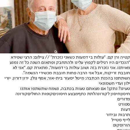
קטיה ורן קם. "עולות בי דמעות כשאני נזכרת" // צילום: הרצי שפירא
"הנכדים היו רגילים לקפוץ עלינו ולהתחבק ופתאום השנה כל זה נמנע
מאיתנו. אני נזכרת בזה ושוב עולות בי דמעות", מתארת קם. "אני לא
חובבת זריקות, אבל אני הרבה פחות חובבת מכשירי הנשמה".
השתתפו בהכנת הכתבה: מיטל יסעור בית-אור, אסף גולן, ירון דורון, יורי
ילון ועדי חשמונאי
טעינו? נתקן! אם מצאתם טעות בכתבה, נשמח שתשתפו אותנו
חיסון
חיסון לקורונה
לתת כתף
מבצע חיסונים
קופות החולים
קורונה
מדורים
ספורט
דעות
תרבות ובידור
לייף סטייל
הורוסקופ