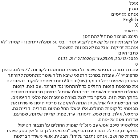
אוכל
מגזין
אנחנו מגייסים
English
X
בריאות
היום: הציבור מתחיל להתחסן
על רקע תלונות על קשיים לקבוע תור - בני 60 ומעלה יתחסנו • קטיה: "לא
אוהבת זריקות, אבל גם לא מכונות הנשמה"
כתבי היום
20/12/2020, 23:03
,עודכן
21/12/2020, 01:32
0
עובדת במרכז הרפואי שיבא תל השומר מתחסנת לקורונה // צילום: גדעון
מרקוביץ' // עובדת במרכז הרפואי שיבא תל השומר מתחסנת לקורונה
המבחן האמיתי יחל הבוקר (שני):
בני 60 ויותר צפויים לפקוד בהמוניהם
את מרפאות קופות החולים כדי
להתחסן נגד קורונה
. עם זאת, קופות
החולים מאוחדת ולאומית כבר החלו אתמול בחיסון מבוטחים ספורים
בחתך הגיל הזה, בעיקר כדי לנצל בצורה מיטבית את מלאי החיסונים.
שר הבריאות יולי אדלשטיין הנחה להקים 12 מרכזי חיסון שישרתו את
מבוטחי כל קופות החולים. אלו יפעלו החל מהיום בנהריה, קריית גת,
כרמיאל, אילת, בית שמש, דימונה, ערד, צפת, קריית שמונה, שפרעם,
שדרות ואום אל-פחם.
אדלשטיין סיכם אמש עם מנכ"לי קופות החולים על תגבור הטיפול
במוקדים, כדי להתמודד עם הביקוש. "במבצע כל כך גדול אין ספק שיהיו
תקלות פה ושם. אנחנו נתגבר עליהן", הבטיח. אנשי משרד הבריאות