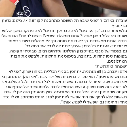
עובדת במרכז הרפואי שיבא תל השומר מתחסנת לקורונה // צילום: גדעון
מרקוביץ'
גולש אחר כתב: "כך נערכים? למה כבר אין תורים? למה ניתקו במשך שלוש
שעות בלי צליל חייגן אפילו? אתם ממשלת ישראל? רוצים להיות? הם פישלו
בגדול ואתם ממשיכים. כך לא בונים חומה וכך לא מנהלים רשת בריאות
ציבורית שטענתם כל הזמן שצריך לתת לה לנהל את המשבר".
גם בעמוד של מכבי בפייסבוק התלוננו אזרחים רבים, מבוטחי הקופה.
בקופות ניסו להדוף, בתגובה, בנימוס את התלונות, ולבקש את הבנת
המתלוננים.
"שמחה ומתרגשת"
אדם וינברג, בן 65 מנתניה, יתחסן בסניף הכללית במחוז שרון. "אני לא
מתרגש מהחיסון", הוא מכריז בחינניות של ילד גיבור. "אני הולך להתחסן כי
אני חושב שזה יעזור לי ברמה האישית ויעזור לכל המדינה ולכל העולם. אני
לא רואה בזה שום סיכון. עכשיו התחילו לדבר על
המוטציה של הנגיף
ואני
מקווה שהחיסון יהיה יעיל גם נגד המוטציה. חוץ מהעניין הזה אין לי שום
חששות אלא להפך, אם היה אפשר להתחסן לפני, הייתי מתחסן. יש לי נכד
אחד והחיסון גם יאפשר לי לפגוש אותו".