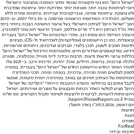
"ישראל היום" הוא גוף תקשורת שנוסד מתוך האמונה שהציבור הישראלי
ראוי לעיתונות טובה יותר, מאוזנת יותר ומדויקת יותר. עיתונות שמדברת
ולא צועקת. עיתונות אמינה, אובייקטיבית ועניינית. עיתונות אחרת וללא
תשלום. המהדורה המודפסת הראשונה פורסמה ב-30 ביולי 2007, וב-2010
הפך "ישראל היום" לעיתון הישראלי בעל שיעור החשיפה הגבוה ביותר בימי
חול. מו"ל העיתון היא ד"ר מרים אדלסון. העורך הראשי הוא עמר לחמנוביץ,
והעורך המייסד הוא עמוס רגב. אתרי האינטרנט של "ישראל היום" בעברית
ובאנגלית, כמו כן היישומונים (אפליקציות) לאנדרואיד ול-iOS, מציגים
חדשות מסביב לשעון, תוכן בלעדי, מבזקים ועדכונים, ניתוחים ופרשנויות,
וידיאו, פודקאסטים ושידורים חיים. פלטפורמות הדיגיטל של "ישראל היום"
כוללות ערוצי חדשות ודעות, תרבות ובידור, לייף סטייל, טכנולוגיה, ספורט,
כלכלה וצרכנות, בריאות, חיילים, אוכל, יהדות, תיירות ורכב. ב-2021 עלו
לאוויר האתר החדש והיישומון החדש של "ישראל היום" בעברית, במטרה
לספק לגולשים חוויה מהירה, עדכנית, בטוחה ונוחה. תכני המהדורה
המודפסת של העיתון זמינים גם באתר, במהדורה יומית מקוונת, ואפשר
לקבל אותם גם בניוזלטר. מועדון ההטבות הייחודי "הקליקה של ישראל
היום" מציע לגולשי האתר הנחות ומבצעים על מוצרים ושירותים. ישראל
היום פתוח להערות, לביקורת ולהצעות לשיפור מקהל הקוראים. פנו אלינו
במייל hayom@israelhayom.co.il.
יום ראשון, 15.3.2026
כ"ו באדר תשפ"ו
חדשות
דעות
ספורט
ForReal
תרבות ובידור