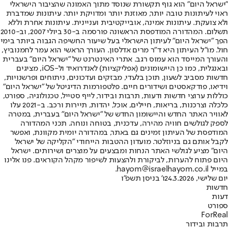
"ישראל היום" הוא גוף תקשורת שנוסד מתוך האמונה שהציבור הישראלי
ראוי לעיתונות טובה יותר, מאוזנת יותר ומדויקת יותר. עיתונות שמדברת
ולא צועקת. עיתונות אמינה, אובייקטיבית ועניינית. עיתונות אחרת וללא
תשלום. המהדורה המודפסת הראשונה פורסמה ב-30 ביולי 2007, וב-2010
הפך "ישראל היום" לעיתון הישראלי בעל שיעור החשיפה הגבוה ביותר בימי
חול. מו"ל העיתון היא ד"ר מרים אדלסון. העורך הראשי הוא עמר לחמנוביץ,
והעורך המייסד הוא עמוס רגב. אתרי האינטרנט של "ישראל היום" בעברית
ובאנגלית, כמו כן היישומונים (אפליקציות) לאנדרואיד ול-iOS, מציגים
חדשות מסביב לשעון, תוכן בלעדי, מבזקים ועדכונים, ניתוחים ופרשנויות,
וידיאו, פודקאסטים ושידורים חיים. פלטפורמות הדיגיטל של "ישראל היום"
כוללות ערוצי חדשות ודעות, תרבות ובידור, לייף סטייל, טכנולוגיה, ספורט,
כלכלה וצרכנות, בריאות, חיילים, אוכל, יהדות, תיירות ורכב. ב-2021 עלו
לאוויר האתר החדש והיישומון החדש של "ישראל היום" בעברית, במטרה
לספק לגולשים חוויה מהירה, עדכנית, בטוחה ונוחה. תכני המהדורה
המודפסת של העיתון זמינים גם באתר, במהדורה יומית מקוונת, ואפשר
לקבל אותם גם בניוזלטר. מועדון ההטבות הייחודי "הקליקה של ישראל
היום" מציע לגולשי האתר הנחות ומבצעים על מוצרים ושירותים. ישראל
היום פתוח להערות, לביקורת ולהצעות לשיפור מקהל הקוראים. פנו אלינו
במייל hayom@israelhayom.co.il.
יום שלישי, 24.3.2026
ו' בניסן תשפ"ו
חדשות
דעות
ספורט
ForReal
תרבות ובידור