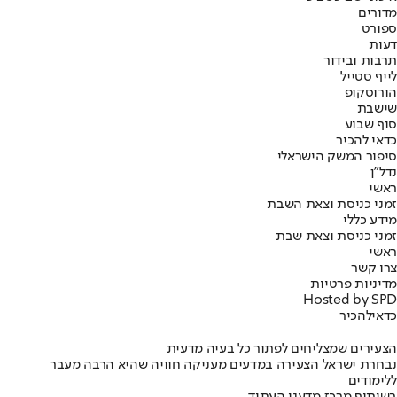
מדורים
ספורט
דעות
תרבות ובידור
לייף סטייל
הורוסקופ
שישבת
סוף שבוע
כדאי להכיר
סיפור המשק הישראלי
נדל"ן
ראשי
זמני כניסת וצאת השבת
מידע כללי
זמני כניסת וצאת שבת
ראשי
צרו קשר
מדיניות פרטיות
Hosted by SPD
כדאי
להכיר
הצעירים שמצליחים לפתור כל בעיה מדעית
נבחרת ישראל הצעירה במדעים מעניקה חוויה שהיא הרבה מעבר
ללימודים