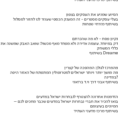
בשיתוף מרכז מדעני העתיד
הסיוע שמניע את העסקים בצפון
בעלי עסקים מספרים - זה המענק הכספי שעוזר לנו לחזור למסלול
בשיתוף מזרחי טפחות
נקיון פסח - לא מה שהכרתם
דק במיוחד, עוצמה אדירה ולא מפחד מאף מכשול: שואב האבק שמשנה את
כללי המשחק
בשיתוף Dreame
מהמרכז לגולן: המהפכה של קצרין
מה מושך יותר ויותר ישראלים למטרופולין המתפתח של האזור היפה
במדינה?
בשיתוף אבני דרך וי.ד ברזאני
הזדמנות אחרונה להצטרף לנבחרות ישראל במדעים
בואו להכיר את חברי נבחרות ישראל במדעים שכבר מחכים לכם –
המיונים בעיצומם
בשיתוף מרכז מדעני העתיד