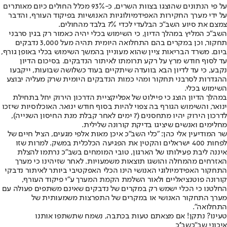
על פי הנתונים שהוצגו בצוות השרים, כ-93% מכלל החולים כיום מאותרים
על ידי מערך החקירות האפידמיולוגיות האנושיות בפיקוד העורף, והדבר
צמצם את סיוע השב"כ הבלעדי לכדי 7% בלבד מהחולים.
השב"כ המליץ במהלך הדיון, כי השימוש בכלי יהיה כאמור רק בגין סרבני
תחקור, וכן במקרים בהם התחלואה היומית תהיה מעל 3,000 נדבקים
ביום. משרד הבריאות ציין שהוא מעוניין בהמשך השימוש בכלי באופן גורף,
עד לסוף חודש מרץ על רקע תרומתו לאיתור הנדבקים. בסיכום הדיון
נקבע, כי עד לדיון הבא בוועדה שיתקיים בעוד כשלושה שבועות, ייקבעו
ההגדרות לסרבני תחקור ומהי כמות הנדבקים היומית שרק מעליה יבוצע
השימוש בכלי.
במהלך הדיון הוצג כי פיילוט של אפליקציית הדרכון הירוק יחל בתחילת
ינואר, והשימוש הגורף בה צפוי להיות בסוף חודש ינואר. האוכלוסיות שיזכו
לדרכון הירוק יהיו מתחסנים (7 ימים לאחר קבלת מנת החיסון השנייה),
מחלימים ואנשים שיציגו בדיקת קורונה שלילית.
שר המודיעין אלי כהן: "כלי השב"כ איכן מאות אלפי מגעים, הציל חיים של
לפחות 400 ישראלים והקטין את הפגיעה הכלכלית במשק. למרות שזו
איננה ליבת פעילותו של הארגון, טובי המומחים בשב"כ נרתמו להצלת
האזרחים מהמחלה והושגו תוצאות משמעויות. לאחר שזיהינו כי מערך
התחקור האפידמיולוגי האנושי הינו הכלי האפקטיבי ביותר לאיתור נדבקי
קורונה פוטנציאליים ולאור השלמת הקמת המערך ע"י פיקוד העורף,
החלטנו כי הכלי ישמש רק במקרים של נדבקים שאינם משתפים פעולה עם
מערך התחקור האנושי או במקרים של התפרצות משמעותית של
התחלואה".
טעינו? נתקן! אם מצאתם טעות בכתבה, נשמח שתשתפו אותנו
איכוני שב"כ
שב''כ