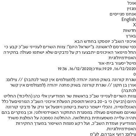
אוכל
מגזין
אנחנו מגייסים
English
X
חדשות
בארץ
איכוני השב"כ יופסקו בחודש הבא
כפי שפורסם לראשונה ב"ישראל היום": צוות השרים לענייני שב"כ קבע כי
החל מינואר האיכונים יתבצעו רק על נדבקים שלא ישתפו פעולה בחקירה
האפידמיולוגית
מיטל יסעור בית-אור
16/12/2020, 19:29
,עודכן
16/12/2020, 19:36
0
שגרת קורונה בשוק מחנה יהודה (למצולמים אין קשר לכתבה) // צילום:
אורן בן חקון // שגרת קורונה בשוק מחנה יהודה (למצולמים אין קשר
לכתבה)
צוות השרים לענייני שב"כ בראשות שר המודיעין אלי כהן (הליכוד) החליט
היום (רביעי) כי ב-20 בינואר
תופסק הפעלת איכוני השב"כ הגורפים
על כלל
האוכלוסייה, והכלי יישמר כרשת ביטחון ויופעל אך ורק על נדבקי קורונה
שאינם משתפים פעולה במסגרת התחקור האפידמיולוגי, וכן במקרים בהם
תהיה עלייה משמעותית בתחלואה. ההחלטה נסמכה על המלצת משרד
המודיעין ועמדת השב"כ, ועל רקע מגמת השיפור במערך החקירות
האפידמיולוגיות.
צילום: רועי אברהם, לע״מ