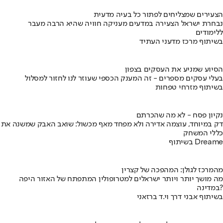
הצעירים שמצליחים לפתור כל בעיה מדעית
נבחרת ישראל הצעירה במדעים מעניקה חוויה שהיא הרבה מעבר
ללימודים
בשיתוף מרכז מדעני העתיד
הסיוע שמניע את העסקים בצפון
בעלי עסקים מספרים - זה המענק הכספי שעוזר לנו לחזור למסלול
בשיתוף מזרחי טפחות
נקיון פסח - לא מה שהכרתם
דק במיוחד, עוצמה אדירה ולא מפחד מאף מכשול: שואב האבק שמשנה את
כללי המשחק
בשיתוף Dreame
מהמרכז לגולן: המהפכה של קצרין
מה מושך יותר ויותר ישראלים למטרופולין המתפתח של האזור היפה
במדינה?
בשיתוף אבני דרך וי.ד ברזאני