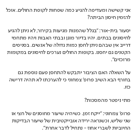
אני קשישה ומעדיפה להגיע כמה שפחות לקופת החולים. אוכל 
להזמין חיסון הביתה?
יסעור בית-אור: "בגלל שהמנות מגיעות בקירור, לא ניתן להגיע 
לחיסונים בבתים. יהיו בדיור מוגן ובבתי האבות ויהיו מתחמי 
דרייב אין שבהם ניתן לחסן כמות גדולה של אנשים. בסניפים 
הקטנים גם יחסנו. בקופות החולים נערכים לחיסונים במקומות 
מרוכזים".
על השאלה האם הציבור יתבקש להתחסן פעם נוספת גם 
בחורף הבא השיב פרופ' צמחוני כי להערכתו לא תהיה דרישה 
כזו. 
מתי ניפטר מהמסכות?
פרופ' צמחוני: "ייקח זמן. כשיהיה שיעור מחוסנים של חצי או 
שני שליש, וכשנראה ירידה אובייקטיבית של שיעור הבדיקות 
החיוביות לשברי אחוז - נתחיל לדבר אחרת".