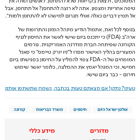
המסוכנים', ולצאת בקריאות שלא להתחסן. לאנשים האלה אין 
טיפה אחריות ומצפון. אתה לא רוצה להתחסן? אל תתחסן, אבל 
אל תפיץ דברים כאלה ואולי תגרום למישהו לא להתחסן ולמות".
בנוסף לכל זאת, אתמול הודיע מינהל המזון והתרופות של 
ארה"ב (FDA) כי יתכנס ביום שישי לאשר את החיסון לנגיף 
הקורונה שפיתחה חברת מודרנה האמריקנית. גורמים 
המעורים בהליך האישור מסרו ל"ניו יורק טיימס" כי פאנל 
המומחים של ה-FDA צפוי להמליץ על החיסון בפגישתו ביום 
חמישי, וכי המנהל יאמץ את ההמלצה, כלומר יאשר שימוש 
חירום - כבר ביום שישי.
טעינו? נתקן! אם מצאתם טעות בכתבה, נשמח שתשתפו אותנו
אולפן ישראל היום
חיסונים
משרד הבריאות
קורונה
מדורים
מידע כללי