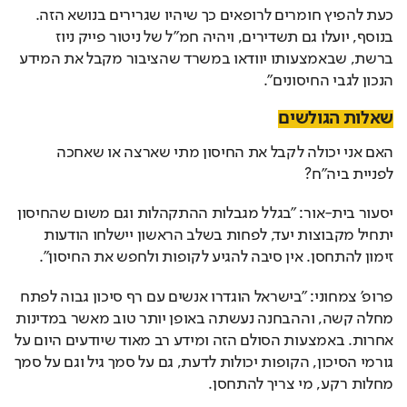
כעת להפיץ חומרים לרופאים כך שיהיו שגרירים בנושא הזה. 
בנוסף, יועלו גם תשדירים, ויהיה חמ"ל של ניטור פייק ניוז 
ברשת, שבאמצעותו יוודאו במשרד שהציבור מקבל את המידע 
הנכון לגבי החיסונים".
שאלות הגולשים
האם אני יכולה לקבל את החיסון מתי שארצה או שאחכה 
לפניית ביה"ח?
יסעור בית-אור: "בגלל מגבלות ההתקהלות וגם משום שהחיסון 
יתחיל מקבוצות יעד, לפחות בשלב הראשון יישלחו הודעות 
זימון להתחסן. אין סיבה להגיע לקופות ולחפש את החיסון". 
פרופ' צמחוני: "בישראל הוגדרו אנשים עם רף סיכון גבוה לפתח 
מחלה קשה, וההבחנה נעשתה באופן יותר טוב מאשר במדינות 
אחרות. באמצעות הסולם הזה ומידע רב מאוד שיודעים היום על 
גורמי הסיכון, הקופות יכולות לדעת, גם על סמך גיל וגם על סמך 
מחלות רקע, מי צריך להתחסן. 