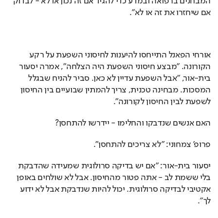
המבחנים ברפואה ובמדע כדי להגיד אם זה נכון או לא - לבדוק 
אם שיחזרו את זה או לא". 
אורחי הפאנל התייחסו להיענות לחיסוני השפעת על רקע 
הקורונה. "מבצע חיסוני השפעת היה הצלחה", אמרה יסעור 
בית-אור, "אבל השפעת עדיין לא כאן. סביר להניח שבגלל 
המסכות. מבחינה טכנית, צריך להמתין שבועיים בין החיסון 
לשפעת לבין החיסון לקורונה".
האם אנשים שנדבקו והחלימו - יידרשו להתחסן?
פרופ' צמחוני: "לא צריכים להתחסן".
יסעור בית-אור: "אם יש בדיקה סרולוגית שמעידה שהדבקת 
בלי ששמת לב - אתה פטור מהחיסון. אבל לא שולחים באופן 
אקטיבי לבדיקה סרולוגית. יכול להיות שנדבקת אבל לא ידוע 
לך".