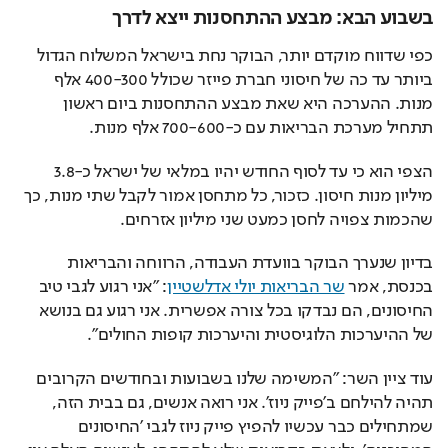
בשבוע הבא: מבצע ההתחסנות ייצא לדרך
כפי שדווח מוקדם יותר, הבוקר נחת בישראל המשלוח הגדול 
ביותר עד כה של חיסוני חברת פייזר שכולל 400-300 אלף 
מנות. ההערכה היא שאת מבצע ההתחסנות ביום ראשון 
תתחיל מערכת הבריאות עם כ-700-600 אלף מנות.
הצפי הוא כי עד לסוף החודש יהיו במלאי של ישראל כ-3.8 
מיליון מנות חיסון. כזכור, כל מתחסן אמור לקבל שתי מנות, כך 
שהכמות צפויה לחסן כמעט שני מיליון אזרחים.
בדיון שנערך הבוקר בוועדת העבודה, הרווחה והבריאות 
בכנסת, אמר 
שר הבריאות יולי אדלשטיין
: "אני רגוע לגבי טיב 
החיסונים, הם נבדקו בכל צורה אפשרית. אני רגוע גם בנושא 
של ההיערכות הלוגיסטית והיערכות קופות החולים".
עוד ציין השר: "המשימה שלנו בשבועות ובחודשים הקרובים 
תהיה להילחם ב'פייק ניוז'. אני רואה אנשים, גם בבית הזה, 
שמתחילים כבר עכשיו להפיץ פייק ניוז לגבי 'החיסונים 