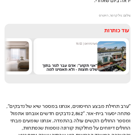
יראה ביום שאחרי.
Loaded
: 
Unmute
2.08%
צילום: גיל קרמר, רויטרס
עוד כותרות
מערכת היום
|
16:02
אסף ג
"אני תקוע": אדם עבר לגור בתוך
רוצ
שלט חוצות - ולא תאמינו למה
במל
"ערב תחילת מבצע החיסונים, אנחנו במספר שיא של נדבקים", 
פתחה יסעור בית-אור. "2,862 נדבקים חדשים אובחנו אתמול 
ומספר החולים הקשים עולה בהתמדה. אנחנו שומעים מבתי 
החולים דיווחים על מחלקות קורונה נוספות שנפתחות, 