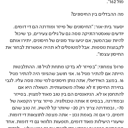
מול 162".
מה ההבדלים בין החיסונים?
יסעור בית-אור: "החיסונים של פייזר ומודרנה הם די דומים. 
יודעים שאסטרהזניקה נוסה גם על גילים צעירים, כך שיכול 
להיות שבהמשך, אם יגיעו עוד סוגים של חיסונים, יתירו אותם 
לקבוצות נוספות. אבל למטופלים לא תהיה אפשרות לבחור את 
החיסון עצמו".
פרופ' צמחוני: "בפייזר לא בדקו מתחת לגיל 18. ההתלבטות 
הייתה אם להתיר מגיל 16. אני חושב שהגיוני היה להתיר מגיל 
16. במצב האידיאלי, אתה נותן חיסונים למי שזה נוסה עליו. לגבי 
בחירת החיסון זו לא שאלה משמעותית. השאלה היא אם 
להתחסן או לא. הניואנסים הם בין טוב מאוד למצוין. בפייזר 
ובמודרנה, בבסיס זו אותה טכנולוגיה. פייזר צריך הקפאה של 
70-, ובמודרנה צריך רק 20- שיותר קל להשיג. זה טוב שהם 
דומים, כי אם זה באמת נכון - אתה מצפה לתוצאות די דומות. 
שיעורי היעילות מאוד דומים, תופעות הלוואי גם די דומות. אחד 