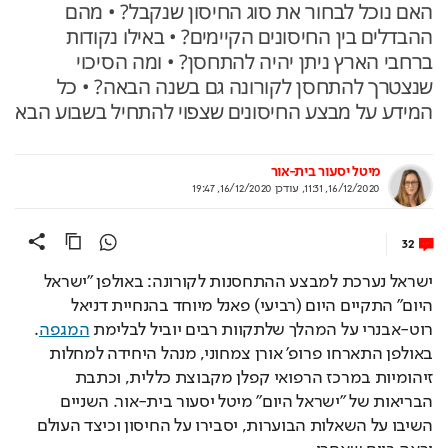
האם נוכל לבחור את סוג החיסון שנקבל? • מהם
ההבדלים בין החיסונים הקיימים? • באילו נקודות
ברחבי הארץ ניתן יהיה להתחסן? • ומה הסיכוי
שנצטרך להתחסן לקורונה גם בשנה הבאה? • כל
המידע על מבצע החיסונים שצפוי להתחיל בשבוע הבא
מיטל יסעור בית-אור
16/12/2020, 11:31
,
עודכן
16/12/2020, 19:47
32
ישראל נערכת למבצע ההתחסנות לקורונה:
 באולפן "ישראל 
היום" התקיים היום (רביעי) פאנל מיוחד בהנחיית דניאל 
רוט-אבנרי על המהלך שלתקוות רבים יוביל לבלימת 
המגפה
. 
באולפן התארחו פרופ' אורן צמחוני, מנהל היחידה למחלות 
זיהומיות במרכז הרפואי קפלן מקבוצת כללית, וכתבת 
הבריאות של "ישראל היום" מיטל יסעור בית-אור. השניים 
השיבו על השאלות הבוערות, יסבירו על החיסון וכיצד העולם 