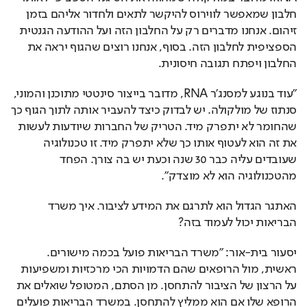
חלבון שמאפשר לווירוס להיקשר לתאים ולחדור אליהם בזמן 
זיהום. אנחנו מדברים רק על החלבון הזה ועל ההודעה הגנטית 
הספציפית לחלבון הזה. בסוף, אנחנו רוצים שהגוף יראה את 
החלבון ויפתח תגובה חיסונית.
"עוד בנוגע למסנג'ר RNA, מדובר בייצור סינטטי מתוכנן והמוני, 
סנתוז של מולקולה. יש לבדוק כיצד להעביר אותה לתוך הגוף כך 
שהחומר לא יתפרק מיד. הטריק של החברות שיודעות לעשות 
את זה הוא לעטוף אותו כך שלא יתפרק מיד. זו טכנולוגיה 
שעובדים עליה כבר 30 שנה וכעת יש בה צורך. הפחד 
מהטכנולוגיה הוא לא מוצדק".
האתגר הגדול הוא לתרגם את המידע לציבור. איך משרד 
הבריאות יכול לעמוד בזה?
יסעור בית-אור: "משרד הבריאות פועל בכמה מישורים. 
ראשית, מול הרופאים שהם הדמויות הכי מרכזיות ומשפיעות 
על הרצון של הציבור להתחסן. מן הסתם, המטופל שואלים את 
הרופא שלו אם הוא ממליץ להתחסן. במשרד הבריאות פועלים 