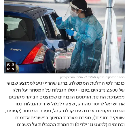
מספר הנדבקים מוסיף לעלות // צילום: אורן בן חקון
כזכור, לפי החלטת הממשלה, ברגע שהרף יגיע לממוצע שבועי 
של 2,500 נדבקים ביום - יוטלו הגבלות על המסחר ועל חלק 
ממערכת החינוך. 
הנתונים הגבוהים שמוצגים הבוקר מקרבים 
את ישראל לריסון מהודק, שצפוי לכלול שורת הגבלות כמו 
סגירת מקומות עבודה עם קבלת קהל, סגירת המסחר (קניונים, 
שוווקים וחנויות), סגירת מערכת החינוך ביישובים אדומים 
וכתומים (למעט גני ילדים) והחמרת ההגבלות על השבים 