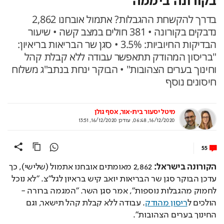
בדרך להקשחת ההגבלות? אתמול אובחנו 2,862
נדבקים בקורונה • 381 חולים במצב קשה • שיעור
הבדיקות החיוביות: 3.5% • סגן שר הבריאות בריאיון:
"בריסון המהודק תתאפשר עבודה ללא קבלת קהל
וחינוך בערים הצהובות" • הבוקר ינחת בנתב"ג משלוח
חיסונים נוסף
מיטל יסעור בית-אור
אסף גולן
16/12/2020, 06:48
,
עודכן
16/12/2020, 13:51
55
הקורונה בישראל: 
2,862 מאומתים אובחנו אתמול (שלישי), כך 
עדכן הבוקר סגן שר הבריאות יואב קיש בראיון לגל"צ. 
"לא נוכל 
לחמוק מהגבלות נוספות", אמר סגן השר. "המגמה ברורה - 
הולכים ל
ריסון מהודק
. עבודה ללא קבלת קהל תישאר, וגם 
החינוך בערים הצהובות".