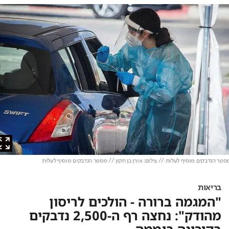
 הנדבקים מוסיף לעלות // צילום: אורן בן חקון // מספר הנדבקים מוסיף לעלות
בריאות
"המגמה ברורה - הולכים לריסון
מהודק": נחצה רף ה-2,500 נדבקים
בקורונה ביממה