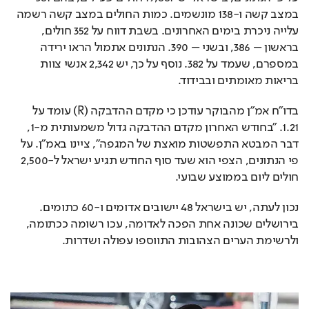
במצב קשה ו-138 מונשמים. כמות החולים במצב קשה רשמה 
עלייה ניכרת בימים האחרונים. בשבת דווח על 352 חולים, 
בראשון – 386, ובשני – 390. הנתונים אתמול הראו ירידה 
במספרם, שעמד על 382. נוסף על כך, יש 2,342 אנשי צוות 
בריאות מאומתים ובבידוד.
בדו"ח אמ"ן מהבוקר עודכן כי מקדם ההדבקה (R) עומד על 
1.21. "בחודש האחרון מקדם ההדבקה גדול משמעותית מ-1, 
דבר המבטא התפשטות מואצת של המגפה", ציינו באמ"ן. על 
פי הנתונים, הצפי הוא שעד סוף החודש תגיע ישראל ל-2,500 
חולים ליום בממוצע שבועי.
נכון לעתה, יש בישראל 48 יישובים אדומים ו-60 כתומים. 
בירושלים שכונה אחת הפכה לאדומה, עכו רשומה ככתומה, 
ולרשימת הערים הצהובות התווספו עפולה ושדרות.