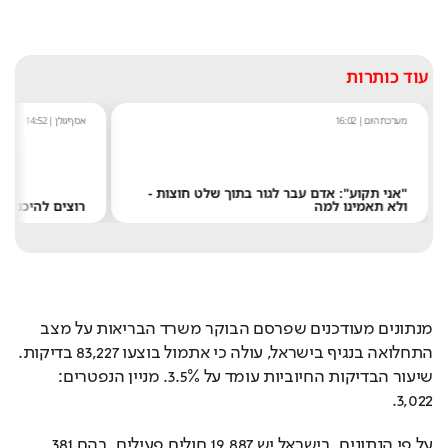
Loaded
: 
Unmute
82.75%
עוד כותרות
מערכת היום
|
16:02
אסף גולן
|
14:52
"אני תקוע": אדם עבר לגור בתוך שלט חוצות -
ולא תאמינו למה
רוצים להיכנס הבי
מנתונים מעודכנים שפרסם הבוקר משרד הבריאות על מצב 
התחלואה בנגיף בישראל, עולה כי אתמול בוצעו 83,227 בדיקות. 
שיעור הבדיקות החיוביות עומד על 3.5%. מניין הנפטרים: 
3,022. 
על פי הנתונים, בישראל יש 19,887 חולים פעילים, בהם 381 