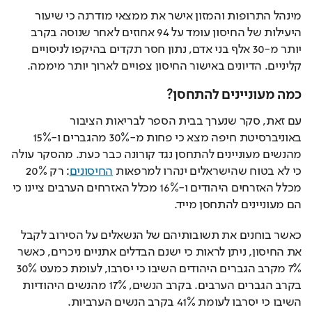
מינהל התרופות והמזון אישר את ממצאי מודרנה כי שיעור 
היעילות של החיסון עומד על 94 אחוזים לאחר שנוסה בקרב 
יותר מ-30 אלף בני אדם, נתון חסר תקדים בהיקפו לניסויים 
קליניים. הדיונים באישור החיסון צפויים לארוך יותר מיממה. 
כמה מעוניינים להתחסן?
עם זאת, סקר שנערך בבית הספר לבריאות הציבור 
באוניברסיטת חיפה מצא כי פחות מ-30% מהגברים ו-15% 
מהנשים מעוניינים להתחסן נגד קורונה כבר כעת. מהסקר עולה 
כי לא בטוח שהישראלים ינהרו למרפאות 
החיסונים
: רק 20% 
מכלל האזרחים היהודים ו-16% מכלל האזרחים הערבים ציינו כי 
הם מעוניינים להתחסן מייד.
כאשר בוחנים את תשובותיהם של הנשאלים על הסירוב לקבל 
את החיסון, ניתן לראות כי ישנם הבדלים אתניים ניכרים, כאשר 
7% מקרב הגברים היהודים השיבו כי יסרבו, לעומת כמעט 30% 
בקרב הגברים הערבים. בקרב הנשים, 17% מהנשים היהודיות 
השיבו כי יסרבו לעומת 41% בקרב הנשים הערביות.