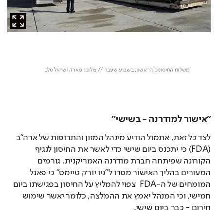
"אישור למודרנה - בשישי"
לצד כל זאת, אתמול הודיע מינהל המזון והתרופות של ארה"ב 
(FDA) כי יתכנס ביום שישי כדי לאשר את החיסון לנגיף 
הקורונה שפיתחה חברת מודרנה האמריקנית. גורמים 
המעורים בהליך האישור מסרו ל"ניו יורק טיימס" כי פאנל 
המומחים של ה-FDA  צפוי להמליץ על החיסון בפגישתו ביום 
חמישי, וכי המנהל יאמץ את ההמלצה, כלומר יאשר שימוש 
חירום - כבר ביום שישי.