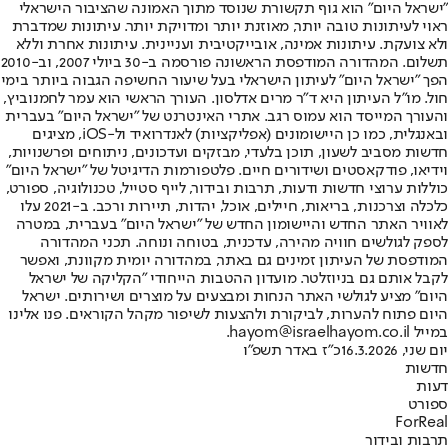
"ישראל היום" הוא גוף תקשורת שנוסד מתוך האמונה שהציבור הישראלי
ראוי לעיתונות טובה יותר, מאוזנת יותר ומדויקת יותר. עיתונות שמדברת
ולא צועקת. עיתונות אמינה, אובייקטיבית ועניינית. עיתונות אחרת וללא
תשלום. המהדורה המודפסת הראשונה פורסמה ב-30 ביולי 2007, וב-2010
הפך "ישראל היום" לעיתון הישראלי בעל שיעור החשיפה הגבוה ביותר בימי
חול. מו"ל העיתון היא ד"ר מרים אדלסון. העורך הראשי הוא עמר לחמנוביץ,
והעורך המייסד הוא עמוס רגב. אתרי האינטרנט של "ישראל היום" בעברית
ובאנגלית, כמו כן היישומונים (אפליקציות) לאנדרואיד ול-iOS, מציגים
חדשות מסביב לשעון, תוכן בלעדי, מבזקים ועדכונים, ניתוחים ופרשנויות,
וידיאו, פודקאסטים ושידורים חיים. פלטפורמות הדיגיטל של "ישראל היום"
כוללות ערוצי חדשות ודעות, תרבות ובידור, לייף סטייל, טכנולוגיה, ספורט,
כלכלה וצרכנות, בריאות, חיילים, אוכל, יהדות, תיירות ורכב. ב-2021 עלו
לאוויר האתר החדש והיישומון החדש של "ישראל היום" בעברית, במטרה
לספק לגולשים חוויה מהירה, עדכנית, בטוחה ונוחה. תכני המהדורה
המודפסת של העיתון זמינים גם באתר, במהדורה יומית מקוונת, ואפשר
לקבל אותם גם בניוזלטר. מועדון ההטבות הייחודי "הקליקה של ישראל
היום" מציע לגולשי האתר הנחות ומבצעים על מוצרים ושירותים. ישראל
היום פתוח להערות, לביקורת ולהצעות לשיפור מקהל הקוראים. פנו אלינו
במייל hayom@israelhayom.co.il.
יום שני, 16.3.2026
כ"ז באדר תשפ"ו
חדשות
דעות
ספורט
ForReal
תרבות ובידור