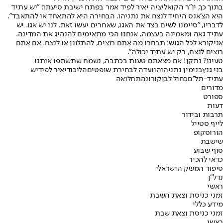
בתוך כך, יו"ר הקואליציה יאיר לפיד אמר בפתח ישיבת סיעתו: "
יש עתיד
היא הצ'אנס היחיד לנצח את נתניהו. הבחירה היא להתאחד או להתאבד".
לדבריו, "
סיימנו לשים בצד את האגו, שאחרים יעשו זאת. לנו יש אגו. יש
עתיד גאה ומאמינה בעצמה, אנחנו הכי מתאימים להנהיג את המדינה.
אני
קורא לכל הגוש: תבחרו מה אתם רוצים, להתלונן או לנצח. אם אתם
רוצים לנצח, רק יש עתיד יכולה".
טעינו? נתקן! אם מצאתם טעות בכתבה, נשמח שתשתפו אותנו
בני גנץ
בנימין נתניהו
הוועדה לבחירת שופטים
הליכוד
יאיר לפיד
יש
עתיד-תל''ם
כחול לבן
קורונה
תחלואה
מדורים
ספורט
דעות
תרבות ובידור
לייף סטייל
הורוסקופ
שישבת
סוף שבוע
כדאי להכיר
סיפור המשק הישראלי
נדל"ן
ראשי
זמני כניסת וצאת השבת
מידע כללי
זמני כניסת וצאת שבת
ראשי