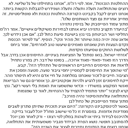
ההחלטות הנכונות", אמר. לפי רה"מ, "
אנחנו בתחילתו של גל שלישי. לא
רוצים שהתחלואה תעלה ותעלה ותעלה ושנידרש להגבלות הקשות ביותר.
אנחנו רוצים לקבל בקבינט הקורונה החלטות נכונות ולא פופוליסטיות, זה
מחייב אחריות גם מצד השותפים שלנו".
מתוך עמוד הפייסבוק של בנימין נתניהו
"בהיעדר תקציב נתניהו יביא אותנו לבחירות משיקולים אישיים", אמר רה"מ
החליפי ושר הביטחון בני גנץ בישיבת סיעת כחול לבן. "אם אכן נידרש לכך,
אדאג שזה יהיה כמה שיותר זול, מהיר ונקי", הוסיף. "עד לפיזור הכנסת
נקדם הצעות חוק שאנחנו מאמינים שיעשו טוב לאזרחים", אמר ביחס
ל
שלושת החוקים שסיעתו מקדמת
.
"אזרחי ישראל, בואו נסתכל על המציאות בעיניים. החיסונים אכן בדרך, אבל
הדרך הזו מאוד-מאוד-מאוד ארוכה... בסופו של דבר, רק במרץ נתחיל
לראות את הסימנים החיוביים הראשונים של התהליך הזה", קבע.
"מי שהופך את החיסונים לקמפיין יחסי ציבור טועה, מטעה ומסכן את
הציבור. חייבים לזכור שאנחנו במלחמה על חיי אדם והיא לא תיפתר מהר.
ייקח לחיסונים זמן להגיע ולהיות אפקטיביים, כך אומרים גם שר הבריאות
ואנשי המקצוע במשרדו - וכדאי שתשמעו את האמת בלי רעשי רקע". גנץ
קרא לציבור "יותר מתמיד להקפיד על ההנחיות, לאור כך ש
מגמות
התחלואה עולות
והסיפור נהיה מורכב".
מתוך עמוד הפייסבוק של כחול לבן
באשר לכינוס
קבינט הקורונה
: "
היום אציג תוכנית שתיתן פתרון לשבים
ממדינות אדומות. במסגרת זו כל מי שישוב מחו"ל יוכל לעבור בדיקה
ולהיכנס לבידוד ביתי או לשהות במלון לפי רצונו - ורק לאחר מכן יוכל
להסתובב חופשי. נושא הפרת הבידוד מגביר משמעותית את התחלואה,
אנחנו רואים את הנתונים וחייבים לעצור את העניין הזה".