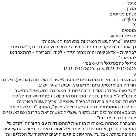
אוכל
מגזין
אנחנו מגייסים
English
X
מוספים
ישראל השבוע
נתניהו: "צריך לעשות רפורמות במערכת המשפטית"
כך אמר רה"מ עקב המינויים בוועדה לבחירת שופטים • גנץ: "אם ניגרר
לבחירות - אדאג שזה יהיה מהיר ונקי" • לפיד: "הברירה - להתאחד או
להתאבד"
אריאל כהנא
דניאל רוט-אבנרי
7/12/2020, 13:25
,עודכן
7/12/2020, 18:15
0
המועמדים בבחירות מתכוננים לכניסה ליישורת האחרונה (ארכיון), צילום:
חורחה נובומינסקי, גדעון מרקוביץ', אבישג שאר-ישוב
"בכל פעם שהדרג המדיני רוצה למנות, המערכת המשפטית מתישה
אותנו":
רה"מ בנימין נתניהו התייחס היום (שני) בפתח ישיבת הליכוד
ל
סערת המינויים בוועדה לבחירת שופטים
. "צריך לעשות רפורמות
במערכת המשפטית, ככה זה לא יכול להימשך", הוסיף. "כדי לשנות את
המצב אנחנו צריכים רוב, מקווה שנצליח לעשות זאת בקרוב ואם לא, נגייס
אותו בדרכים אחרות".
ההצהרה נפתחה באמירות הנוגעות להתמודדות עם הקורונה.
"קודם כל
החיסונים בדרך, אנחנו עובדים יומם וליל ועושים את זה בצורה המקצועית
והטובה ביותר. אבל עד שהחיסונים יגיעו חייבים להקפיד על הכללים ועל