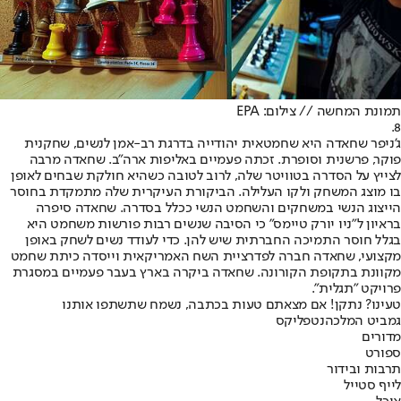
תמונת המחשה // צילום: EPA
8.
ג'ניפר שחאדה היא שחמטאית יהודייה בדרגת רב-אמן לנשים, שחקנית
פוקר, פרשנית וסופרת. זכתה פעמיים באליפות ארה"ב. שחאדה מרבה
לצייץ על הסדרה בטוויטר שלה, לרוב לטובה כשהיא חולקת שבחים לאופן
בו מוצג המשחק ולקו העלילה. הביקורת העיקרית שלה מתמקדת בחוסר
הייצוג הנשי במשחקים והשחמט הנשי ככלל בסדרה. שחאדה סיפרה
בראיון ל"ניו יורק טיימס" כי הסיבה שנשים רבות פורשות משחמט היא
בגלל חוסר התמיכה החברתית שיש להן. כדי לעודד נשים לשחק באופן
מקצועי, שחאדה חברה לפדרציית השח האמריקאית וייסדה כיתת שחמט
מקוונת בתקופת הקורונה. שחאדה ביקרה בארץ בעבר פעמיים במסגרת
פרויקט "תגלית".
טעינו? נתקן! אם מצאתם טעות בכתבה, נשמח שתשתפו אותנו
גמביט המלכה
נטפליקס
מדורים
ספורט
תרבות ובידור
לייף סטייל