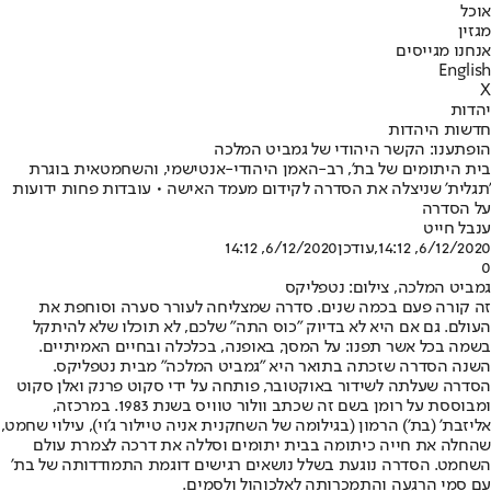
אוכל
מגזין
אנחנו מגייסים
English
X
יהדות
חדשות היהדות
הופתענו: הקשר היהודי של גמביט המלכה
בית היתומים של בת', רב-האמן היהודי-אנטישמי, והשחמטאית בוגרת
'תגלית' שניצלה את הסדרה לקידום מעמד האישה • עובדות פחות ידועות
על הסדרה
ענבל חייט
6/12/2020, 14:12
,עודכן
6/12/2020, 14:12
0
גמביט המלכה, צילום: נטפליקס
זה קורה פעם בכמה שנים. סדרה שמצליחה לעורר סערה וסוחפת את
העולם. גם אם היא לא בדיוק "כוס התה" שלכם, לא תוכלו שלא להיתקל
בשמה בכל אשר תפנו: על המסך, באופנה, בכלכלה ובחיים האמיתיים.
השנה הסדרה שזכתה בתואר היא "גמביט המלכה" מבית נטפליקס.
הסדרה שעלתה לשידור באוקטובר, פותחה על ידי סקוט פרנק ואלן סקוט
ומבוססת על רומן בשם זה שכתב וולור טוויס בשנת 1983. במרכזה,
אליזבת' (בת') הרמון (בגילומה של השחקנית אניה טיילור ג'וי), עילוי שחמט,
שהחלה את חייה כיתומה בבית יתומים וסללה את דרכה לצמרת עולם
השחמט. הסדרה נוגעת בשלל נושאים רגישים דוגמת התמודדותה של בת'
עם סמי הרגעה והתמכרותה לאלכוהול ולסמים.