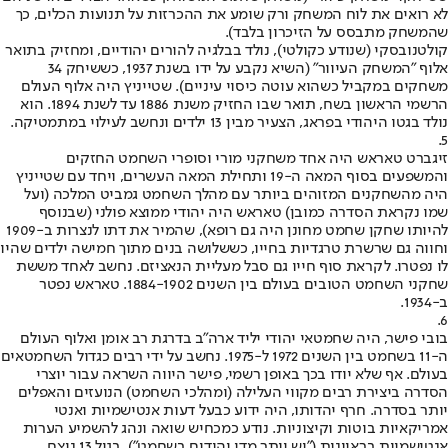
לא רואים את לוח המשחק ורק שומע את ההכרזות על תנועות הכלים, כך
שהמשחק מתבסס על הזיכרון בלבד).
קולטנובסקי (שנודע כקולטי), נולד בבלגיה להורים יהודיים, ומחזיק בתואר
אלוף "המשחק העיוור" (השיא נקבע על ידו בשנת 1937, כששיחק 34
משחקים במקביל כשהוא עוטה כיסוי עיניים). שטייניץ היה אלוף העולם
הרשמי הראשון בשח, תואר שבו החזיק משנת 1886 עד לשנת 1894. הוא
נולד בגטו היהודי בפראג, הצעיר מבין 13 ילדים ונחשב לעילוי במתמטיקה.
5.
זיגברט טאראש היה אחד משחקני מורי וסופרי השחמט החזקים
והמשפעים בסוף המאה ה-19 ותחילת המאה העשרים, ויחד עם שטייניץ
היה מהשחקנים המזוהים ביותר עם מהלך השחמט גמביט המלכה (ועל
שמו נקראת הסדרה כמובן) טאראש היה יהודי ממוצא פולני (שבנוסף
להיותו שחקן שחמט מחונן היה גם רופא), שהמיר את דתו לנצרות ב-1909
וחווה גם שרשרת טרגדיות בחייו, כששלושה בנים מתוך חמישה ילדים שהיו
לו נפטרו. לקראת סוף חייו גם סבל מעליית הנאציזם. נחשב לאחד מששת
שחקני השחמט הטובים בעולם בין השנים 1884-1902. טאראש נפטר
ב-1934.
6.
בובי פישר, היה שחמטאי יהודי יליד ארה"ב בדרגת רב אומן ואלוף העולם
ה-11 בשחמט בין השנים 1972 ל-1975. נחשב על ידי רבים כגדול השחמטאים
בעולם. אף שלא יודו בכך באופן רשמי, פישר היווה השראה עבור יוצרי
הסדרה ביצירת רבים מקווי העלילה (ומהלכי השחמט) הנועזים והאפלים
יותר בסדרה. חרף יהדותו, היה ידוע כבעל דעות אנטישמיות ואנטי
אמריקאיות בוטות וקיצוניות. נודע כמכחיש שואה ונהג להשמיע הערות
אנטישמיות בראיונות ("יש יותר מדי יהודים בשחמט"). בגיל 13 ניצח