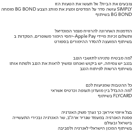
צובעים את הבית? אל תעשו את הטעות הזו
מומחה BG BOND עושה סדר על המדפים ומציג את מותג הצבע SIMPLY
בשיתוף BG BOND
הזדמנות האחרונה להרוויח מגמר המונדיאל
יחסי הימור משופרים, הפקדות ב-Apple Pay ותשלום זכיות מיידי
בשיתוף המועצה להסדר ההימורים בספורט
מה מבטיח נתניהו לתושבי הנגב?
בנגב יש צמיחה, יש ביקוש ואנחנו נמשיך לראות את הנגב ולפתח אותו
בשיתוף הרשות לפיתוח הנגב
כל ההטבות שמגיעות לכם
מה ההבדל בין מועדון תעופה וכרטיס אשראי?
בשיתוף FLYCARD
בצל איומי איראן: כך נערך משק האנרגיה
פסגת האנרגיה במעמד שגריר ארה"ב, שר האנרגיה ובכירי התעשייה
בישראל ובעולם
בשיתוף המכון הישראלי לאנרגיה ולסביבה