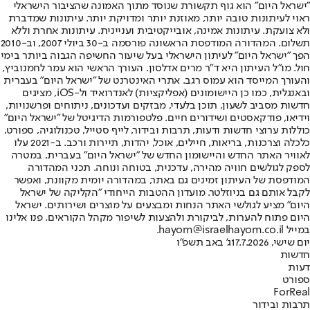
"ישראל היום" הוא גוף תקשורת שנוסד מתוך האמונה שהציבור הישראלי
ראוי לעיתונות טובה יותר, מאוזנת יותר ומדויקת יותר. עיתונות שמדברת
ולא צועקת. עיתונות אמינה, אובייקטיבית ועניינית. עיתונות אחרת וללא
תשלום. המהדורה המודפסת הראשונה פורסמה ב-30 ביולי 2007, וב-2010
הפך "ישראל היום" לעיתון הישראלי בעל שיעור החשיפה הגבוה ביותר בימי
חול. מו"ל העיתון היא ד"ר מרים אדלסון. העורך הראשי הוא עמר לחמנוביץ,
והעורך המייסד הוא עמוס רגב. אתרי האינטרנט של "ישראל היום" בעברית
ובאנגלית, כמו כן היישומונים (אפליקציות) לאנדרואיד ול-iOS, מציגים
חדשות מסביב לשעון, תוכן בלעדי, מבזקים ועדכונים, ניתוחים ופרשנויות,
וידיאו, פודקאסטים ושידורים חיים. פלטפורמות הדיגיטל של "ישראל היום"
כוללות ערוצי חדשות ודעות, תרבות ובידור, לייף סטייל, טכנולוגיה, ספורט,
כלכלה וצרכנות, בריאות, חיילים, אוכל, יהדות, תיירות ורכב. ב-2021 עלו
לאוויר האתר החדש והיישומון החדש של "ישראל היום" בעברית, במטרה
לספק לגולשים חוויה מהירה, עדכנית, בטוחה ונוחה. תכני המהדורה
המודפסת של העיתון זמינים גם באתר, במהדורה יומית מקוונת, ואפשר
לקבל אותם גם בניוזלטר. מועדון ההטבות הייחודי "הקליקה של ישראל
היום" מציע לגולשי האתר הנחות ומבצעים על מוצרים ושירותים. ישראל
היום פתוח להערות, לביקורת ולהצעות לשיפור מקהל הקוראים. פנו אלינו
במייל hayom@israelhayom.co.il.
יום שישי, 17.7.2026
ג' באב תשפ"ו
חדשות
דעות
ספורט
ForReal
תרבות ובידור