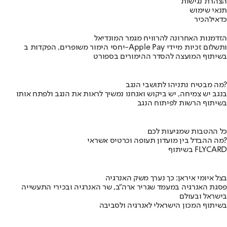
הצהרת נגישות
תנאי שימוש
כדאי
להכיר
הזדמנות האחרונה להרוויח מגמר המונדיאל
יחסי הימור משופרים, הפקדות ב-Apple Pay ותשלום זכיות מיידי
בשיתוף המועצה להסדר ההימורים בספורט
מה מבטיח נתניהו לתושבי הנגב?
בנגב יש צמיחה, יש ביקוש ואנחנו נמשיך לראות את הנגב ולפתח אותו
בשיתוף הרשות לפיתוח הנגב
כל ההטבות שמגיעות לכם
מה ההבדל בין מועדון תעופה וכרטיס אשראי?
בשיתוף FLYCARD
בצל איומי איראן: כך נערך משק האנרגיה
פסגת האנרגיה במעמד שגריר ארה"ב, שר האנרגיה ובכירי התעשייה
בישראל ובעולם
בשיתוף המכון הישראלי לאנרגיה ולסביבה