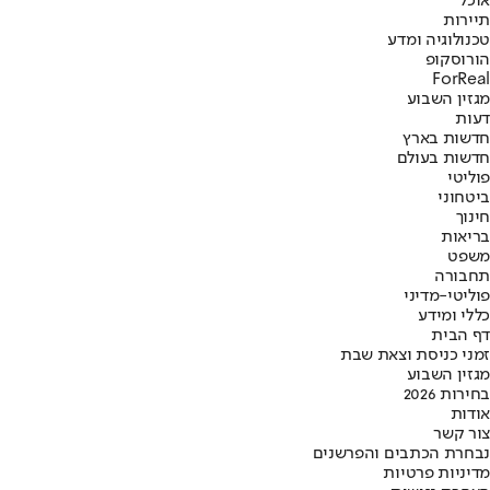
אוכל
תיירות
טכנולוגיה ומדע
הורוסקופ
ForReal
מגזין השבוע
דעות
חדשות בארץ
חדשות בעולם
פוליטי
ביטחוני
חינוך
בריאות
משפט
תחבורה
פוליטי-מדיני
כללי ומידע
דף הבית
זמני כניסת וצאת שבת
מגזין השבוע
בחירות 2026
אודות
צור קשר
נבחרת הכתבים והפרשנים
מדיניות פרטיות