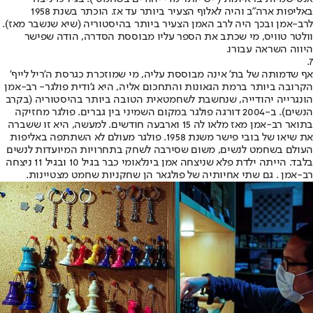
באליפות ארה"ב והיה לאלוף הצעיר ביותר עד אז. הוכתר בשנת 1958
לרב-אמן ובכך היה לרב האמן הצעיר ביותר בהיסטוריה (שיא שנשבר מאז).
וולטר טוויס, מי שכתב את הספר עליו מבוססת הסדרה, הודה שפישר
היווה השראה עבורו.
7.
אף שדמותה של בת' אינה מבוססת עליה, מי שמוזכרת כגרסת ה'ריל לייף'
הקרובה ביותר ברמת הגאונות והתחכום אליה, היא ג'ודית פולגר- רב-אמן
הונגרייה יהודייה, שנחשבת לשחמטאית הטובה ביותר בהיסטוריה (בקרב
הנשים). ב-2004 דורגה פולגר במקום השמיני בין גברים. פולגר מחזיקה
בתואר רב-אמן מאז מלאו לה 15 וארבעה חודשים. למעשה, היא זו ששברה
את שיאו של בובי פישר משנת 1958. פולגר מעולם לא השתתפה באליפות
העולם בשחמט לנשים, משום שסירבה לשחק בתחרויות המיועדות לנשים
בלבד. הייתה ילדת פלא שניצחה אמן בינלאומי כבר בגיל 10 ובגיל 11 ניצחה
רב-אמן . גם שתי אחיותיה של פולגאר הן שחקניות שחמט מצטיינות.