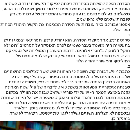
הסדרה הפכה להצלחה מסחררת וזכתה לסיקור תקשורתי נרחב, כשהיא
הופכת את משחק השחמט שנחשב אפרורי למדי במשך שנים לכוכב הרגע,
כשאלפים בעולם מביעים בו עניין מחודש והמכירות של ערכות משחק
שוברות שיאים שלא נראו שנים.
אספנו עבורכם כמה עובדות על הסדרה המציגות את הקשר היהודי הפחות
מוכר שלה.
1.
סקוט פרנק, אחד מיוצרי הסדרה, הוא יהודי. פרנק, תסריטאי ובמאי ותיק
בתעשייה היה מועמד בעבר פעמיים לפרס האוסקר על הסרטים "רומן לא
חוקי" ו"לוגאן". ב"חסרי אלוהים", דרמת המערבון המצליחה של נטפליקס
בה שימש כמפיק בפועל, במאי ותסריטאי, פרנק שילב ציטוטים של
הפילוסוף והמשורר יהודה הלוי.
2.
כתבת AFP, דבורה קול, חשפה כי האחוזה ששימשה לצילומים החיצוניים
של בית היתומים של בת', טומנת בחובה סיפור רקע בעל קשר יהודי.
האחוזה בברלין הייתה שייכת בעבר למשפחת ישראל, משפחה יהודית
שבנתה אימפריית קמעונאות בשנת 1740. לדבריה של קול, שטח האחוזה
נקנה באמצע המאה ה-19 על ידי מוריץ ישראל, שבנה את הווילה במקום
כמתנת חתונה לבנו ריצ'ארד וכלתו ביאנקה. משפחת ישראל הייתה שוחרת
אומנת ונדיבה עם ממונה הרב, אך עם עליית הנאצים נושלה מכל רכושה.
בעוד כמה מילדי המשפחה הצליחו להימלט מגרמניה בזמן, ריצ'ארד
וביאנקה לא הצליחו. השניים נשלחו לגטו טרזיינשטט. ריצ'ארד לא שרד.
ביאנקה כן.