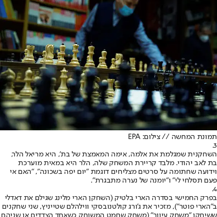
תמונת המחשה // צילום: EPA
3.
השחקנית שמגלמת את אלמה, אימה המאמצת של בת', היא מריאל הלר,
בת לאב יהודי. מלבד קריירת המשחק שלה, הלר היא במאית מוערכת
וידועה שחתומה על סרטים מצליחים דוגמת "יום יפה בשכונה", "האם אי
פעם תסלחי לי" ו"יומנה של נערה מתבגרת".
4.
בפרק החמישי בסדרה הארי בלטיק (השחקן הארי מלינג שגילם את דאדלי
ב"הארי פוטר"), מזכיר את ג'ורג קולטנובסקי ווילהלם שטייניץ, שני שחקנים
ששיחקו "משחק עיוור" (משחק שחמט המשוחק כשאחד הצדדים או שניהם