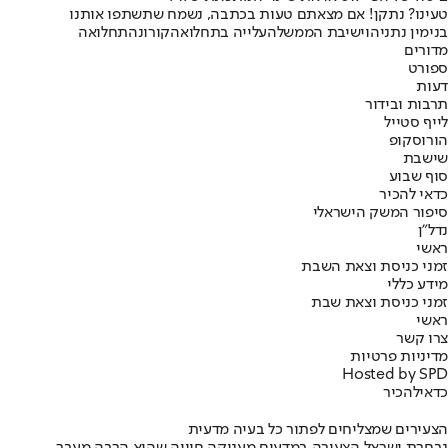
טעינו? נתקן! אם מצאתם טעות בכתבה, נשמח שתשתפו אותנו
בנימין נתניהו
ישיבת הממשלה
עלייה בתחלואה
קורונה
תחלואה
מדורים
ספורט
דעות
תרבות ובידור
לייף סטייל
הורוסקופ
שישבת
סוף שבוע
כדאי להכיר
סיפור המשק הישראלי
נדל"ן
ראשי
זמני כניסת וצאת השבת
מידע כללי
זמני כניסת וצאת שבת
ראשי
צרו קשר
מדיניות פרטיות
Hosted by SPD
כדאי
להכיר
הצעירים שמצליחים לפתור כל בעיה מדעית