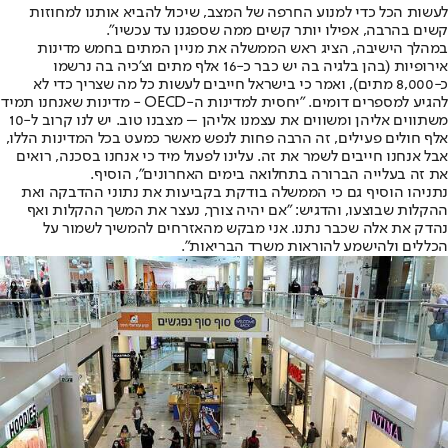
לעשות הכל כדי למנוע החרפה של המצב, שיכול להביא אותנו למחוזות
קשים בהרבה, אפילו יותר קשים ממה שספגנו עד עכשיו".
במהלך הישיבה, הציג ראש הממשלה את מניין המתים בחמש מדינות
אירופיות (בהן בלגיה בה יש כבר כ-16 אלף מתים וצ'כיה בה נרשמו
כ-8,000 מתים), ואמר כי בישראל חייבים לעשות כל מה שצריך כדי לא
להגיע למספרים דומים. "יחסית למדינות ה-OECD - מדינות שאנחנו תמיד
משתווים אליהן ומשווים את עצמנו אליהן – מצבנו טוב. יש לנו קרוב ל-10
אלף חולים פעילים, זה הרבה פחות לנפש מאשר כמעט בכל המדינות הללו,
אבל אנחנו חייבים לשמר את זה. עלינו לפעול מיד כי אנחנו בסכנה, רואים
את זה בעלייה הברורה בתחלואה בימים האחרונים", הוסיף.
נתניהו הוסיף גם כי הממשלה בודקת בקביעות את נתוני ההדבקה ואת
ההקלות שבוצעו, והדגיש: "אם יהיה צורך, נעצר את המשך ההקלות ואף
נהדק את אלה שכבר נתנו. אני מבקש מהאזרחים להמשיך לשמור על
הכללים ולהישמע להוראות משרד הבריאות".