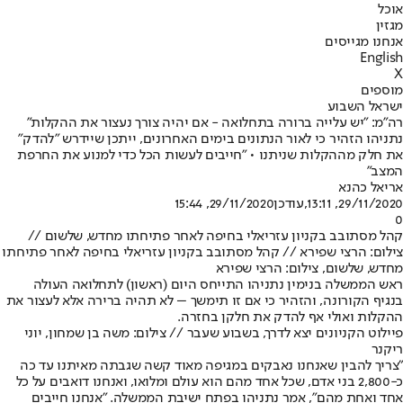
אוכל
מגזין
אנחנו מגייסים
English
X
מוספים
ישראל השבוע
רה"מ: "יש עלייה ברורה בתחלואה - אם יהיה צורך נעצור את ההקלות"
נתניהו הזהיר כי לאור הנתונים בימים האחרונים, ייתכן שיידרש "להדק"
את חלק מההקלות שניתנו • "חייבים לעשות הכל כדי למנוע את החרפת
המצב"
אריאל כהנא
29/11/2020, 13:11
,עודכן
29/11/2020, 15:44
0
קהל מסתובב בקניון עזריאלי בחיפה לאחר פתיחתו מחדש, שלשום //
צילום: הרצי שפירא // קהל מסתובב בקניון עזריאלי בחיפה לאחר פתיחתו
מחדש, שלשום, צילום: הרצי שפירא
ראש הממשלה בנימין נתניהו התייחס היום (ראשון) ל
תחלואה העולה
בנגיף הקורונה
, והזהיר כי אם זו תימשך – לא תהיה ברירה אלא לעצור את
ההקלות ואולי אף להדק את חלקן בחזרה.
פיילוט הקניונים יצא לדרך, בשבוע שעבר // צילום: משה בן שמחון, יוני
ריקנר
"צריך להבין שאנחנו נאבקים במגיפה מאוד קשה שגבתה מאיתנו עד כה
כ-2,800 בני אדם, שכל אחד מהם הוא עולם ומלואו, ואנחנו דואבים על כל
אחד ואחת מהם", אמר נתניהו בפתח ישיבת הממשלה. "אנחנו חייבים