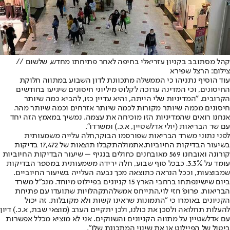
קהל מסתובב בקניון עזריאלי בחיפה לאחר פתיחתו מחדש, שלשום //
צילום: הרצל שפירא
עוד הוסיף נתניהו כי הממשלה מתכוונת לדון השבוע במתווה חלוקת
החיסונים, וכי המדינה ערוכה לקלוט מיליוני חיסונים שיגיעו בחודשים
הקרובים. "המדיניות שלי הייתה, והיא עדיין כזו, להביא כמה שיותר
חיסונים מכמה שיותר מקורות לכמה שיותר אזרחים וכמה שיותר מהר.
אנחנו רואים שהמדיניות הזו מוכיחה את עצמה. נמשיך במאמץ הזה יחד
עם שר הבריאות (יולי אדלשטיין, א.כ.) ומשרדו".
לפני נתוני משרד הבריאות שפורסמו הבוקר,
חלה עלייה משמעותית
בשיעור הבדיקות החיוביות.
אתמול
התקבלו תוצאות של 17,472 בדיקות
קורונה ואובחנו 569 מאובחנים כחולים בנגיף – שיעור הבדיקות החיוביות
עומד על 3.3%. כבכל סוף שבוע, חלה ירידה משמעותית במספר הבדיקות
שמבוצעות, וככל הנראה כתוצאה מכך נבעה העלייה בשיעור החיוביים.
ביום שישי
נפתחו ברחבי הארץ 15 קניונים בפיילוט מיוחד. מנכ"ל משרד
הבריאות, פרופ' חזי לוי,
התייחס אמש
להתקהלויות שתועדו עם פתיחת
הקניונים באומרו כי "התמונות שראינו קשות ולא מקובלות. זה יכול
להעלות תחלואה ולסכן את כולנו, ולכן יתקיים הערב (מוצאי שבת, א.כ.) דיון
עם אדלשטיין על מתווה הקניונים והשווקים. אני לא מוציא מכלל אפשרות
ביטול של הפיילוט או את שינוי המתכונת שלו".