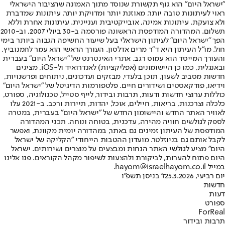
"ישראל היום" הוא גוף תקשורת שנוסד מתוך האמונה שהציבור הישראלי
ראוי לעיתונות טובה יותר, מאוזנת יותר ומדויקת יותר. עיתונות שמדברת
ולא צועקת. עיתונות אמינה, אובייקטיבית ועניינית. עיתונות אחרת וללא
תשלום. המהדורה המודפסת הראשונה פורסמה ב-30 ביולי 2007, וב-2010
הפך "ישראל היום" לעיתון הישראלי בעל שיעור החשיפה הגבוה ביותר בימי
חול. מו"ל העיתון היא ד"ר מרים אדלסון. העורך הראשי הוא עמר לחמנוביץ,
והעורך המייסד הוא עמוס רגב. אתרי האינטרנט של "ישראל היום" בעברית
ובאנגלית, כמו כן היישומונים (אפליקציות) לאנדרואיד ול-iOS, מציגים
חדשות מסביב לשעון, תוכן בלעדי, מבזקים ועדכונים, ניתוחים ופרשנויות,
וידיאו, פודקאסטים ושידורים חיים. פלטפורמות הדיגיטל של "ישראל היום"
כוללות ערוצי חדשות ודעות, תרבות ובידור, לייף סטייל, טכנולוגיה, ספורט,
כלכלה וצרכנות, בריאות, חיילים, אוכל, יהדות, תיירות ורכב. ב-2021 עלו
לאוויר האתר החדש והיישומון החדש של "ישראל היום" בעברית, במטרה
לספק לגולשים חוויה מהירה, עדכנית, בטוחה ונוחה. תכני המהדורה
המודפסת של העיתון זמינים גם באתר, במהדורה יומית מקוונת, ואפשר
לקבל אותם גם בניוזלטר. מועדון ההטבות הייחודי "הקליקה של ישראל
היום" מציע לגולשי האתר הנחות ומבצעים על מוצרים ושירותים. ישראל
היום פתוח להערות, לביקורת ולהצעות לשיפור מקהל הקוראים. פנו אלינו
במייל hayom@israelhayom.co.il.
יום רביעי, 25.3.2026
ז' בניסן תשפ"ו
חדשות
דעות
ספורט
ForReal
תרבות ובידור