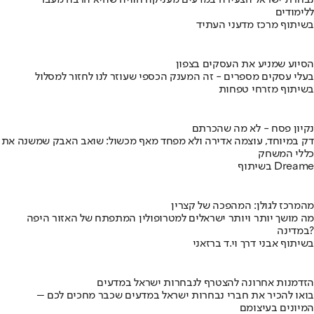
נבחרת ישראל הצעירה במדעים מעניקה חוויה שהיא הרבה מעבר
ללימודים
בשיתוף מרכז מדעני העתיד
הסיוע שמניע את העסקים בצפון
בעלי עסקים מספרים - זה המענק הכספי שעוזר לנו לחזור למסלול
בשיתוף מזרחי טפחות
נקיון פסח - לא מה שהכרתם
דק במיוחד, עוצמה אדירה ולא מפחד מאף מכשול: שואב האבק שמשנה את
כללי המשחק
בשיתוף Dreame
מהמרכז לגולן: המהפכה של קצרין
מה מושך יותר ויותר ישראלים למטרופולין המתפתח של האזור היפה
במדינה?
בשיתוף אבני דרך וי.ד ברזאני
הזדמנות אחרונה להצטרף לנבחרות ישראל במדעים
בואו להכיר את חברי נבחרות ישראל במדעים שכבר מחכים לכם –
המיונים בעיצומם