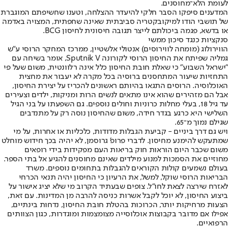
לעומת הלא־מחוסנים.
המדענים סיפקו הסבר חלקי להיעדר ההצלחה, וטענו שחשיפתם המוגברת
של תושבי הודו למיקובקטריה סביבתית שאינה שחפתית, המצויה באדמה
או בדשא, פגמה ביכולתם לייצר תגובה חיסונית לחיסון BCG.
סנקציות כנגד סיכון ממשי
הווירולוג (מומחה לווירוסים) אנטולי אלשטיין, ממרכז המחקר הרוסי ע"ש
גמליה שפיתח את החיסון הרוסי לקורונה Sputnik V, אומר בשיחה עם
"ישראל השבוע" כי שאלת חובת החיסון כלל אינה רלוונטית, משום שעל פי
התחזיות שיעור המתחסנים ברוסיה בכל מקרה לא יעבור את מחצית
האוכלוסיה. הרוסים התגאו בהיותם ראשונים להכריז על יצירת החיסון,
אבל הם מזהירים שהוא אינו מתאים לנשים הרות ומניקות, ילדים וצעירים
עד גיל 18, בעלי מחלות כרוניות וחולים נוספים. גם השפעתו על בני הגיל
השלישי היא כרגע בגדר חידה, משום שהחיסון נוסה רק על מתנדבים
שגילם נמוך מ־65.
ויש גם דרך ביניים - קביעת הגבלות מדודות, כלכליות או אחרות, על מי
שמתעקש להימנע מחיסון. לדברי פרופ' גרוסמן, לא יהיה בכך חידוש מוחלט
משום שכבר היום הוראות חוק בריאות העם מפקידות בידי רופאים
מחוזיים את הסמכות למנוע מילדים שאינם מחוסנים להגיע אל בתי הספר.
בעולם נשמעים קולות הקוראים להגבלות בתחומים נוספים. משרד
הבריאות הרוסי שוקל, למשל, את הרעיון כי החיסון יהיה תנאי הכרחי
לאזרח שירצה לצאת לחו"ל. צופים שבעתיד הקרוב מי שלא יציג אישור על
ביצוע החיסון, לא יוכל לקבל אשרות כניסה להרבה מן המדינות. עם זאת,
הצעות מרחיקות יותר, הכרוכות בהטלת חובת החיסון, נדחות בינתיים,
אפילו אם מדובר בקבוצות אוכלוסייה מצומצמות ומוגדרות, כגון הצוותים
הרפואיים.