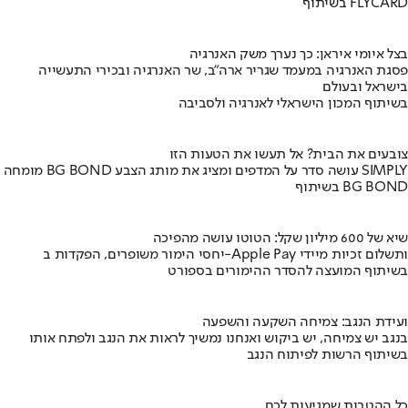
בשיתוף FLYCARD
בצל איומי איראן: כך נערך משק האנרגיה
פסגת האנרגיה במעמד שגריר ארה"ב, שר האנרגיה ובכירי התעשייה
בישראל ובעולם
בשיתוף המכון הישראלי לאנרגיה ולסביבה
צובעים את הבית? אל תעשו את הטעות הזו
מומחה BG BOND עושה סדר על המדפים ומציג את מותג הצבע SIMPLY
בשיתוף BG BOND
שיא של 600 מיליון שקל: הטוטו עושה מהפיכה
יחסי הימור משופרים, הפקדות ב-Apple Pay ותשלום זכיות מיידי
בשיתוף המועצה להסדר ההימורים בספורט
ועידת הנגב: צמיחה השקעה והשפעה
בנגב יש צמיחה, יש ביקוש ואנחנו נמשיך לראות את הנגב ולפתח אותו
בשיתוף הרשות לפיתוח הנגב
כל ההטבות שמגיעות לכם