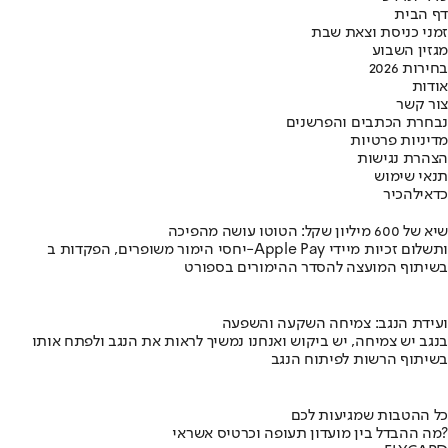
דף הבית
זמני כניסת וצאת שבת
מגזין השבוע
בחירות 2026
אודות
צור קשר
נבחרת הכתבים והפרשנים
מדיניות פרטיות
הצהרת נגישות
תנאי שימוש
כדאי
להכיר
שיא של 600 מיליון שקל: הטוטו עושה מהפיכה
יחסי הימור משופרים, הפקדות ב-Apple Pay ותשלום זכיות מיידי
בשיתוף המועצה להסדר ההימורים בספורט
ועידת הנגב: צמיחה השקעה והשפעה
בנגב יש צמיחה, יש ביקוש ואנחנו נמשיך לראות את הנגב ולפתח אותו
בשיתוף הרשות לפיתוח הנגב
כל ההטבות שמגיעות לכם
מה ההבדל בין מועדון תעופה וכרטיס אשראי?