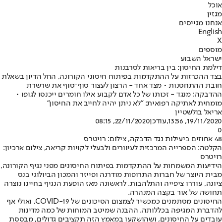
אוכל
מגזין
אנחנו מגייסים
English
X
מוספים
ישראל השבוע
דילמת החיסון: בין בריאות לסרבנות
בצד ההכרזות על ההתקדמות בפיתוח חיסוני הקורונה, החל הדיון בשאלת
חובת ההתחסנות • מצד אחד - הרצון לעצור סוף־סוף את שרשרת
ההדבקה; מנגד - זכותו של כל אדם לקבוע אילו חומרים ייכנסו לגופו •
מומחית לאתיקה רפואית: "לא ניתן יהיה לחייב את החיסון"
אריאל בולשטיין
19/11/2020, 13:56
,עודכן
22/11/2020, 08:15
0
48 אחוזים ביעילות נגד הדבקה, צילום: רויטרס
הקלטה: הספרייה המרכזית לעיוורים ולבעלי לקויות קריאה, צילום ארכיון:
רויטרס
הידיעות המשמחות על ההתקדמות בפיתוח החיסונים מפני נגיף הקורונה,
מבית היוצר של חברות התרופות מודרנה ופייזר והמכון הביולוגי בנס
ציונה, עוררו ציפייה והתלהבות. לראשונה מאז הופעת הנגיף בחיינו נוצרה
תחושה של אור בקצה המנהרה.
החיסונים מסתמנים כמכשיר לצמצום הסיכונים של COVID-19, ואולי אף
להדברת המגיפה בכללותה. ההבנה שמיטב המוחות של כמה מדינות
עובדים על החיסונים, ושהושקעו במאמץ הזה תקציבים גדולים, מבססת