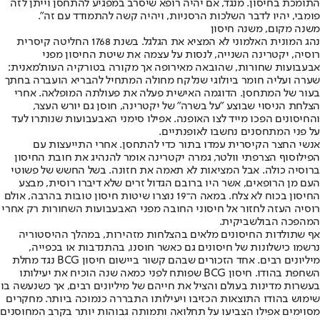
התומכת בחיסון. מנגד, אם יהיה רופא שיסרב במפגיע להתחסן וייתן לזה
פומבי, יהיו לדבר השלכות הרסניות, ויהיה קשה להתמודד עם זה".
משנה מקום, משנה חיסון
נהג המונית האלמוני לא המציא את הגלגל. בשנת 1768 החליטה קיסרית
רוסיה, יקטרינה השנייה, לנסות על עצמה את שיטת החיסון מפני
אבעבועות שחורות, שהובאה מאירופה אך מקורה בטורקיה העות'מאנית:
שערה ועליה חומר ביולוגי שנלקח מחולה המתחיל להבריא הועברה בחתך
בעור של המתחסן. הדוגמה האישית פעלה את פעולתה המופלאה. אחרי
הצלחת הניסוי שבוצע "על בשרה" של יקטרינה, חוסן גם יורש העצר,
והחיסונים הפכו מייד לצו האופנה. אפילו סימני האבעבועות שנותרו לעד
על פני המתחסנים נחשבו לאופנתיים.
אנשי החצר הקיסרית עמדו בתור כדי להתחסן. אחרי התייעצות עם
הפילוסוף הצרפתי וולטר, גמרה יקטרינה אומר להנהיג את חובת החיסון
ברוסיה כולה. אבל המציאות לא תאמה את חזונה. בשל החשש של פשוטי
העם מן הרופאים, אשר היו ברובם הגדול זרים שלא דיברו רוסית, מבצע
החיסון בכוח לא צלח. במאה ה־19 נוצרו שיטות חיסון טובות בהרבה, אולם
רוסיה העזה לחזור אל חיסוני החובה מפני האבעבועות השחורות רק אחרי
המהפכה הבולשביקית.
אף שתולדות החיסונים מלאים בהצלחות מזהירות, במהלך ההיסטוריה
נרשמו כישלונות של חיסונים גם כאשר חוסנו, בהתנדבות או בכפייה,
מיליונים רבים. אחד הזכורים שבהם קשור ביישום חיסון BCG נגד מחלת
השחפת בהודו. חיסון BCG שפותח לפני כמאה שנה הוכיח את יעילותו
בעשרות מדינות בעולם והציל את חייהם של מיליונים רבים, אך כשנעשה בו
שימוש בהודו התוצאות הכזיבו ויעילותו התבררה כנמוכה ביותר. מחקרים
מסוימים אפילו הצביעו על תחלואה ותמותה גבוהות יותר בקרב המחוסנים