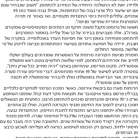
ולדידו, זאת לא ההשלכה היחידה של הסירוב להתחסן. "חשוב שנבהיר שגם
אם יש שיעור כלל ארצי גבוה של התחסנות, אפילו גבוה מאוד כמו 95
אחוזים, עלולים להיות כיסי התנגדות מקומיים, ואז באזור זה תהיה
התפרצות אזורית שתייצר מגיפה".
חששו של גרוסמן מקבל משנה תוקף מן הנתונים הסטטיסטיים שמקורם
בארה"ב. אלה מצביעים בבירור על כך שכל עלייה במספר המסרבים
להתחסן מפחיתה באופן ניכר את חסינות העדר באוכלוסייה. במקרה של
חצבת, ירידה של חמישה אחוזים בשיעור המתחסנים מביאה לזינוק של פי
שלושה במספר החולים.
חומרת מגיפת הקורונה מרמזת על האפשרות שמנהיגים בעולם ישקלו
לחייב את אזרחיהם להתחסן. לפני שלושה חודשים צוטט ראש ממשלת
אוסטרליה, סקוט מוריסון, שהחיסון בארצו "יהיה מחייב ככל שרק ניתן",
במטרה להגיע לשיעור של 95 אחוזי מתחסנים. דברי מוריסון עוררו סערה
ציבורית, ושר הבריאות בממשלתו נאלץ להבהיר שהממשלה לא תכפה
חיסון על שום אוסטרלי.
הרוחות סערו גם ביבשת אירופה, כאשר המכון הגרמני למחקרים כלכליים
בברלין פרסם בסוף אוקטובר את תוצאות סקר דעת קהל, שממנו השתמע
שרק כ־70 אחוזים מהגרמנים מוכנים להתחסן מרצון. כמחצית מן הנשאלים
תמכו ברעיון להפוך את החיסון מנגיף הקורונה לחובה, ואילו 22 אחוזים
הצהירו שלא יתחסנו והביעו התנגדות לחובת החיסון. ההתנגדות נבעה,
בין היתר, מהחשש מפני העובדה שלהבדיל מחיסוני שגרה, לחיסון מנגיף
הקורונה אין רקורד מוכח של עשרות שנים. התשובה שכך היה בעבר גם עם
חיסוני ילדות, כשהם רק הוכנסו לשימוש, כנראה לא מצליחה לשכנע כרבע
מן הגרמנים.