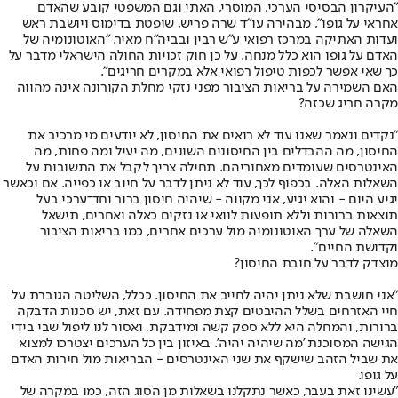
"העיקרון הבסיסי הערכי, המוסרי, האתי וגם המשפטי קובע שהאדם
אחראי על גופו", מבהירה עו"ד שרה פריש, שופטת בדימוס ויושבת ראש
ועדות האתיקה במרכז רפואי ע"ש רבין ובביה"ח מאיר. "האוטונומיה של
האדם על גופו הוא כלל מנחה. על כן חוק זכויות החולה הישראלי מדבר על
כך שאי אפשר לכפות טיפול רפואי אלא במקרים חריגים".
האם השמירה על בריאות הציבור מפני נזקי מחלת הקורונה אינה מהווה
מקרה חריג שכזה?
"נקדים ונאמר שאנו עוד לא רואים את החיסון, לא יודעים מי מרכיב את
החיסון, מה ההבדלים בין החיסונים השונים, מה יעיל ומה פחות, מה
האינטרסים שעומדים מאחוריהם. תחילה צריך לקבל את התשובות על
השאלות האלה. בכפוף לכך, עוד לא ניתן לדבר על חיוב או כפייה. אם וכאשר
יגיע היום - והוא יגיע, אני מקווה - שיהיה חיסון ברור וחד־ערכי בעל
תוצאות ברורות וללא תופעות לוואי או נזקים כאלה ואחרים, תישאל
השאלה של ערך האוטונומיה מול ערכים אחרים, כמו בריאות הציבור
וקדושת החיים".
מוצדק לדבר על חובת החיסון?
"אני חושבת שלא ניתן יהיה לחייב את החיסון. ככלל, השליטה הגוברת על
חיי האזרחים בשלל ההיבטים קצת מפחידה. עם זאת, יש סכנות הדבקה
ברורות, והמחלה היא ללא ספק קשה ומידבקת, ואסור לנו ליפול שבי בידי
הגישה המסוכנת 'מה שיהיה יהיה'. באיזון בין כל הערכים יצטרכו למצוא
את שביל הזהב שישקף את שני האינטרסים - הבריאות מול חירות האדם
על גופו.
"עשינו זאת בעבר, כאשר נתקלנו בשאלות מן הסוג הזה, כמו במקרה של