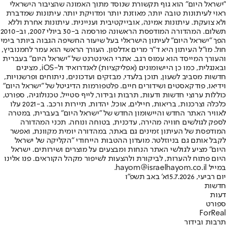
"ישראל היום" הוא גוף תקשורת שנוסד מתוך האמונה שהציבור הישראלי
ראוי לעיתונות טובה יותר, מאוזנת יותר ומדויקת יותר. עיתונות שמדברת
ולא צועקת. עיתונות אמינה, אובייקטיבית ועניינית. עיתונות אחרת וללא
תשלום. המהדורה המודפסת הראשונה פורסמה ב-30 ביולי 2007, וב-2010
הפך "ישראל היום" לעיתון הישראלי בעל שיעור החשיפה הגבוה ביותר בימי
חול. מו"ל העיתון היא ד"ר מרים אדלסון. העורך הראשי הוא עמר לחמנוביץ,
והעורך המייסד הוא עמוס רגב. אתרי האינטרנט של "ישראל היום" בעברית
ובאנגלית, כמו כן היישומונים (אפליקציות) לאנדרואיד ול-iOS, מציגים
חדשות מסביב לשעון, תוכן בלעדי, מבזקים ועדכונים, ניתוחים ופרשנויות,
וידיאו, פודקאסטים ושידורים חיים. פלטפורמות הדיגיטל של "ישראל היום"
כוללות ערוצי חדשות ודעות, תרבות ובידור, לייף סטייל, טכנולוגיה, ספורט,
כלכלה וצרכנות, בריאות, חיילים, אוכל, יהדות, תיירות ורכב. ב-2021 עלו
לאוויר האתר החדש והיישומון החדש של "ישראל היום" בעברית, במטרה
לספק לגולשים חוויה מהירה, עדכנית, בטוחה ונוחה. תכני המהדורה
המודפסת של העיתון זמינים גם באתר, במהדורה יומית מקוונת, ואפשר
לקבל אותם גם בניוזלטר. מועדון ההטבות הייחודי "הקליקה של ישראל
היום" מציע לגולשי האתר הנחות ומבצעים על מוצרים ושירותים. ישראל
היום פתוח להערות, לביקורת ולהצעות לשיפור מקהל הקוראים. פנו אלינו
במייל hayom@israelhayom.co.il.
יום רביעי, 15.7.2026
א' באב תשפ"ו
חדשות
דעות
ספורט
ForReal
תרבות ובידור