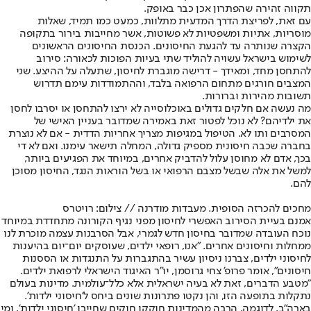
תקווה זהירה שהפתרון אכן כבר באופק.
עם זאת, לפריצת הדרך המדעית מתלוות, כמעט כמו תמיד, שאלות
מוסריות, אתיות ומשפטיות לא פשוטות, אשר מחייבות בירור בתקופה
הקצרה שנותרה עד להגעת החיסונים. הכנסת החיסונים הראשונים
לשימוש בישראל עשויה להוליד שתי בעיות הפוכות לכאורה: סירוב
להתחסן מחד, ומאידך - דרישה מוגברת לחיסון, שתעלה על ההיצע. שני
המצבים חורגים מתחום הרפואה בלבד, וההתמודדות עימם תדרוש
תשובות מהירות וברורות.
מה נעשה אם חלקים גדולים באוכלוסייה לא ירצו להתחסן או יסרבו לחסן
את ילדיהם? לא נוכל לפטור זאת באמירה שמדובר בעניין האישי של
המסרבים ותו לא. הטיפול במגיפות מצריך אחריות הדדית - אם לא נוצרת
בחברה שכבה חיסונית מספיק גדולה, המחלה תישאר עימנו. ואם לא די
בכך, אדם לא מחוסן עלול להדביק אחרים, במיוחד את הפגיעים ביותר,
למשל את אלה שבשל מצבם הרפואי או בשל הוראות הנגד, החיסון מסוכן
להם.
מחכים להכרזה הסופית. מעבדות מודרנה // צילום: רויטרס
אמנם בעיית הסירוב האפשרי לחיסון מפני נגיף הקורונה מתחדדת במיוחד
נוכח העובדה שמדובר בחיסון חדש לגמרי, אבל הסרבנות עצמה מוכרת לנו
ממחלות וחיסונים אחרים. "אנו, רופאי ילדים, שעוסקים יום־יום בהיענות
לחיסוני ילדים, צברנו ניסיון עשיר בהתגברות על התנגדות או הססנות
חיסונים", אומר פרופ' צחי גרוסמן, יו"ר האיגוד הישראלי לרפואת ילדים.
"מטבע הדברים, זאת לא בעיה ישראלית אלא כלל־עולמית. מדינות בעולם
נתקלות בתופעה הזו, והן נקטו פתרונות שונים ביחס ל'חיסוני ילדות'.
בארה"ב, לדוגמה, הרבה מהמדינות חוקקו חוקים שחייבו 'חיסוני ילדות', ומי