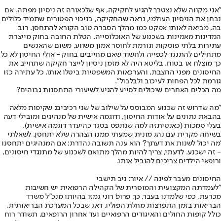
"אני מקווה שלא נצטרך להגיע לחקיקה, אף שלכאורה זה ניסיון מפתה. אם
נבחן את הניסיון העולמי, נראה שהחקיקה, בניכוי הפטורים שתמיד כלולים
בה, מביאה לאותו אפקט כמו מהלך הסברה טוב הקורא להתחסן. רוב
המדינות מאמינות בשכנוע של האוכלוסייה. הטלת החובה בחוק מייצרת
עתירות בלתי פוסקות וגורמת לחוסר אמון משווע, משום שהאנשים
מתחילים להתנגד לכפייה ולחשוד שאם מחייבים בחוק - אולי החיסון לא כל
כך מוצלח או בטוח. בליטא היה לא מזמן ניסיון לייצר חקיקה שתחייב את
החיסונים מפני החצבת, והערכאות המשפטיות ביטלו אותו. כל עתירה כזו
גורמת לכל הפחות לעיכוב ולבלבול".
מה הכלים האחרים שיכולים לסייע להגיע לשיעורי התחסנות גבוהים?
"מה שדרוש זה שכנוע המבוסס על שילוב של שני רכיבים: שקיפות מלאה
בהבאת נתונים על אודות החיסון, ודוגמה אישית של מנהיגים ומובילי דעה
בעלי סמכות (כאנטיתזה למה שנתפס בסגר כהיעדר דוגמה אישית).
בשיחה מקרית עם נהג מונית שמעתי ממנו הצהרה שלא יתחסן. לשאלתי
'מה יכול לשנות את דעתך?' הוא ענה תשובה נהדרת: אם המנהיגים יתחסנו
- זה ישכנע. לדעתי, צריך להיות מהלך מתואם לשכנוע של מתנגדי חיסונים,
ורופאי הילדים צריכים להוביל אותו.
החיסונים מעבר לפינה // איור: ניב תישבי
"לעמדתה המקצועית והמוסרית של הקהילה הרפואית יש חשיבות
מכרעת, כפי שלמדנו בעבר. כך, פרופ' רוני גמזו בהיותו מנכ"ל משרד
הבריאות בזמן התפרצות מחלת הפוליו, דאג שבכל המערכת הבריאותית,
כולל קופות החולים והאיגודים הרפואיים ועד אחרון הרופאים, תשודר רוח