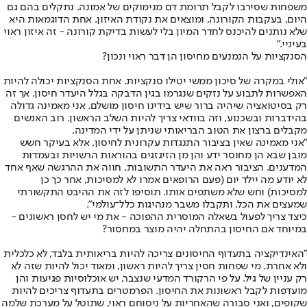
משפחות שסירבו לקבל תרומת דם מנימוקים של אמונה. נתקלים בהם גם
היום, בעקבות הקורונה, ומוצאים את נקודת האיזון. אחת הדוגמאות היא
שלא נותנים להיכנס לחדר המיון בלי לעשות בדיקת קורונה - זה איזון ראוי
בעיניי."
הסנקציות על הנמנעים מחיסון הן דבר ראוי ונכון?
"אולי במקרה של סיכון ממשי יטילו סנקציות. אחת הסנקציות יכולה להיות
האפשרות לתבוע על נזקים שנגרמו בגין הדבקה בגלל היעדר חיסון. אך זה
רק בסיטואציה שיהיה ברור שיש בידינו חיסון מושלם. אני מאמינה גדולה
בהידברות ובשכנוע, וזה בוודאי צריך להיות השלב הראשון. רוב האנשים
מקבלים ברצון את הטוב הבריאותי שניתן על ידי המדינה.
"אני מאמינה שאין בציבור התנגדות עקרונית לחיסון, אלא בעיקר חשש
מובן שבא הן מחוסר ידע והן מן הזיגזגים בהוראות הרשויות ובעמדות
המדענים. הציבור ראה את היעדר התשובות, חווה את ההרגשה שאף אחד
לא יודע מה יילד יום (פעם הרופאים אמרו לא למסיכות, אחר כך כן
למסיכות) וחש שלא משתפים אותו. תוסיפו לזה את ההיבט התקשורתי
שמעצים את הכל, ותקבלו משבר מנהיגות כלל־עולמי".
כיצד צריך לפעול בשאלה המוסרית ההפוכה - את מי יש לחסן ראשונים -
במיוחד אם החיסון בהתחלה יהיה מוצר במחסור?
"האינדיקציה בתעדוף החיסונים צריכה להיות בריאותית בלבד, לא כלכלית
ולא אחרת. מי שפחות חסין צריך להיות ראשון, ומאוד יכול להיות שזה לא
רק עניין של גיל. על פי הרקורד המדעי שנצבר, יש אוכלוסיות פגיעות והן
מועדפות לקבל ראשונות את החיסון. הפרמטרים בתעדוף צריכים להיות
שקופים, ואני סבורה שהאחריות על ניסוחם ראוי, שתוטל על מערכת שלמה