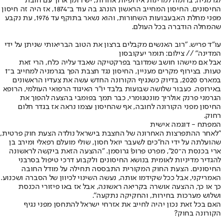
לגרמניה, בדומה למדינות אירופיות אחרות, יש רומן ארוך עם חובת
החיסונים. החיסון המחייב הראשון הונהג בה עוד ב־1874, אז היה זה חיסון
מפני מחלת האבעבועות השחורות, והוא נשאר בתוקף עד 1976, עת נקבע
שהמחלה הודברה בכל העולם.
עו"ד פריש. "רוב האנשים מקבלים ברצון את הטוב הבריאותי שניתן על ידי
המדינה" // צילום: תומר יעקובסון
אבל אם מישהו חושב שמדובר בפרקטיקה שאבד עליה כלח, הרי זאת
טעות. בצירוף מקרים מעניין, החיסון נגד חצבת הפך בגרמניה למחייב ב־1
במארס 2020, בדיוק כשנגיף הקורונה החדש עשה את צעדיו הראשונים
באירופה. כעבור שלושה שבועות בלבד יו"ר האיגוד הרפואי העולמי, הרופא
הגרמני פרנק אולריך מונטגומרי, כבר תמך בפומבי בהצעה להפוך את
החיסון מפני הקורונה לחובה, אף שהחיסון עצמו נראה אז בגדר חלום
רחוק.
המפתח - דוגמה אישית
"לאחר ההתפרצות האחרונה של החצבת בישראל נולדה הצעת חוק פרטית,
שהועלתה על ידי הח"כים לשעבר יואל חסון, שולי מועלם רפאלי ומירב בן
ארי בכנסת ה־20", מפרט פרופ' גרוסמן. "ההצעה הזאת ביקשה לראשונה
להגדיר מדיניות לאומית בנושא החיסונים ולקבוע דרכי טיפול בסרבני
החיסונים. הצעת החוק המקורית התבססה תחילה על מודל החובה
האמריקני, אבל ככל שקידמו אותה, נעשה השינוי לכיוון של הסברה ושכנוע.
כך או כך, ההצעה אושרה בקריאה ראשונה, אבל אז באו פיזורי הכנסת
ושלוש מערכות בחירות, והחקיקה נתקעה".
האם בכל זאת נכון יהיה לחייב את אזרחי ישראל להתחסן מפני נגיף
הקורונה בחוק?