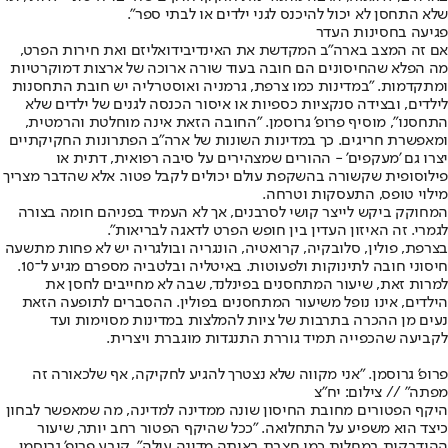
שלא התחסן לא יכול להיכנס לגני ילדים או לבתי ספר".
פגיעה בחסינות העדר
אם זה המצב בארה"ב המקדשת את האינדיבידואליזם ואת חירות הפרט,
מה הפלא שהחיסונים הם חובה בעוד שורה ארוכה של ארצות דמוקרטיות
ומתקדמות. "במדינות כמו צרפת, גרמניה ואוסטרליה יש חובת התחסנות
לילדים, ובצידה סנקציות כספיות או איסור הכנסה לגנים של ילדים שלא
התחסנו", מוסיף פרופ' גרוסמן. "החובה הזאת אינה מוחלטת והרמטית,
ומאפשרת חריגים. כך במדינות השונות של ארה"ב הפתרונות החקיקתיים
יצרו גם 'מעקפים' - ההורים שמצהירים על סיבה רפואית, דתית או
פילוסופית שקשורה בהשקפת עולם יכולים לקבל פטור. אלא שהדבר מצריך
מילוי טופס, התעסקות וטרחה.
המחוקק ביקש לייצר קושי לסרבנים, אך לא העמיד בפניהם חומה בצורה
לגמרי. זה האיזון העדין בין חופש הפרט לדאגה לבריאות".
בצרפת, פולין, סלובקיה, קרואטיה, הונגריה ובולגריה יש לא פחות מתשעה
חיסוני חובה לתינוקות ולפעוטות. באיטליה ובלטביה מספרם מגיע ל־10.
למרות זאת, שיעור המתחסנים בפינלנד, שבה לא מחייבים לחסן את
הילדים, אינו נופל משיעור המתחסנים בפולין. ההסברים לתופעה הזאת
נעים מן ההכרה בתרבות של ציות להמלצות במדינות מסוימות ועד
לקביעה שהכפייה תמיד גוררת התנגדות מוגברת ויצרית.
פרופ' גרוסמן. "אני מקווה שלא נצטרך להגיע לחקיקה, אף שלכאורה זה
מפתה" // צילום: יח"צ
היקף הפטורים מחובת החיסון שונה ממדינה למדינה, מה שמאפשר לבחון
כיצד הוא משפיע על התחלואה. "ככל שהיקף הפטור רחב יותר, שיעור
ההידבקות במחלות כמו חצבת באותה מדינה עולה", קובע פרופ' גרוסמן.