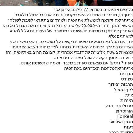
פליטים אתיופים בסודאן // צילום: איי.אף.פי
בתוך כך, מזכירות המדינה האמריקנית גינתה את ירי הטילים לעבר
אריתריאה וקראה לממשלת אתיופיה ולמורדים בתיגראי לשבת לשולחן
המשא ומתן. יותר מ-20,000 פליטים מחבל תיגראי חצו את הגבול בשבוע
האחרון לסודאן ובחרטום חוששים כי מספרם של הפליטים עלול להגיע
למאתיים אלף.
יחד עם הפליטים מגיעים סיפורים קשים על מעשי טבח שמבצעים שני
הצדדים במהלך הלחימה האכזרית במחוז. לצד כוחות הצבא האתיופי
נמצאות בשטח מליציות של דוברי אמהרית, קבוצת הרוב באתיופיה, והן
ידועות ביחסן הקשה לאוכלוסייה התיגראית.
טעינו? נתקן! אם מצאתם טעות בכתבה, נשמח שתשתפו אותנו
אריתריאה
מלחמת האזרחים באתיופיה
מדורים
ספורט
תרבות ובידור
לייף סטייל
אוכל
תיירות
טכנולוגיה ומדע
הורוסקופ
ForReal
מגזין השבוע
דעות
חדשות בארץ