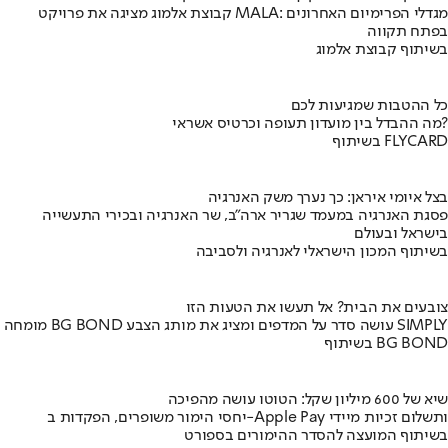
קבוצת אלמוג מציגה את פרויקט MALA: מגדלי הפרימיום האחרונים
בפתח תקווה
בשיתוף קבוצת אלמוג
כל ההטבות שמגיעות לכם
מה ההבדל בין מועדון תעופה וכרטיס אשראי?
בשיתוף FLYCARD
בצל איומי איראן: כך נערך משק האנרגיה
פסגת האנרגיה במעמד שגריר ארה"ב, שר האנרגיה ובכירי התעשייה
בישראל ובעולם
בשיתוף המכון הישראלי לאנרגיה ולסביבה
צובעים את הבית? אל תעשו את הטעות הזו
מומחה BG BOND עושה סדר על המדפים ומציג את מותג הצבע SIMPLY
בשיתוף BG BOND
שיא של 600 מיליון שקל: הטוטו עושה מהפיכה
יחסי הימור משופרים, הפקדות ב-Apple Pay ותשלום זכיות מיידי
בשיתוף המועצה להסדר ההימורים בספורט