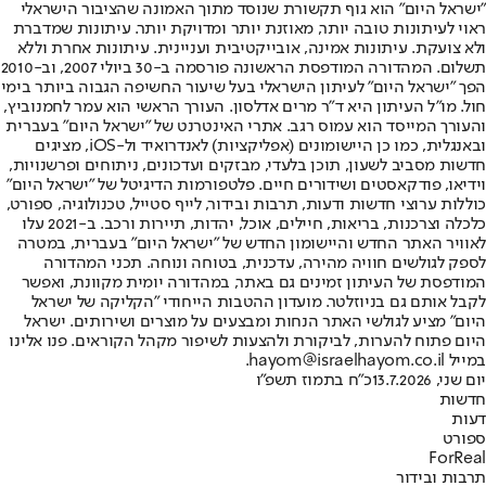
"ישראל היום" הוא גוף תקשורת שנוסד מתוך האמונה שהציבור הישראלי
ראוי לעיתונות טובה יותר, מאוזנת יותר ומדויקת יותר. עיתונות שמדברת
ולא צועקת. עיתונות אמינה, אובייקטיבית ועניינית. עיתונות אחרת וללא
תשלום. המהדורה המודפסת הראשונה פורסמה ב-30 ביולי 2007, וב-2010
הפך "ישראל היום" לעיתון הישראלי בעל שיעור החשיפה הגבוה ביותר בימי
חול. מו"ל העיתון היא ד"ר מרים אדלסון. העורך הראשי הוא עמר לחמנוביץ,
והעורך המייסד הוא עמוס רגב. אתרי האינטרנט של "ישראל היום" בעברית
ובאנגלית, כמו כן היישומונים (אפליקציות) לאנדרואיד ול-iOS, מציגים
חדשות מסביב לשעון, תוכן בלעדי, מבזקים ועדכונים, ניתוחים ופרשנויות,
וידיאו, פודקאסטים ושידורים חיים. פלטפורמות הדיגיטל של "ישראל היום"
כוללות ערוצי חדשות ודעות, תרבות ובידור, לייף סטייל, טכנולוגיה, ספורט,
כלכלה וצרכנות, בריאות, חיילים, אוכל, יהדות, תיירות ורכב. ב-2021 עלו
לאוויר האתר החדש והיישומון החדש של "ישראל היום" בעברית, במטרה
לספק לגולשים חוויה מהירה, עדכנית, בטוחה ונוחה. תכני המהדורה
המודפסת של העיתון זמינים גם באתר, במהדורה יומית מקוונת, ואפשר
לקבל אותם גם בניוזלטר. מועדון ההטבות הייחודי "הקליקה של ישראל
היום" מציע לגולשי האתר הנחות ומבצעים על מוצרים ושירותים. ישראל
היום פתוח להערות, לביקורת ולהצעות לשיפור מקהל הקוראים. פנו אלינו
במייל hayom@israelhayom.co.il.
יום שני, 13.7.2026
כ"ח בתמוז תשפ"ו
חדשות
דעות
ספורט
ForReal
תרבות ובידור