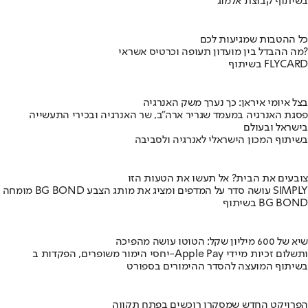
בשיתוף קבוצת אלמוג
כל ההטבות שמגיעות לכם
מה ההבדל בין מועדון תעופה וכרטיס אשראי?
בשיתוף FLYCARD
בצל איומי איראן: כך נערך משק האנרגיה
פסגת האנרגיה במעמד שגריר ארה"ב, שר האנרגיה ובכירי התעשייה
בישראל ובעולם
בשיתוף המכון הישראלי לאנרגיה ולסביבה
צובעים את הבית? אל תעשו את הטעות הזו
מומחה BG BOND עושה סדר על המדפים ומציג את מותג הצבע SIMPLY
בשיתוף BG BOND
שיא של 600 מיליון שקל: הטוטו עושה מהפיכה
יחסי הימור משופרים, הפקדות ב-Apple Pay ותשלום זכיות מיידי
בשיתוף המועצה להסדר ההימורים בספורט
הפרויקט החדש שמסקרן רוכשים בפתח תקווה