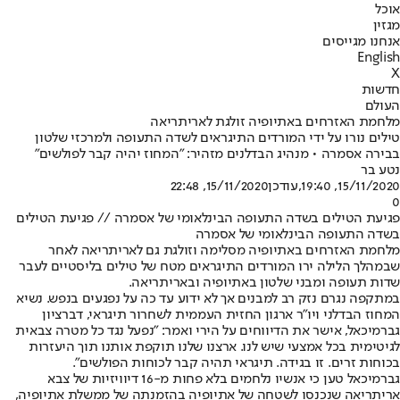
אוכל
מגזין
אנחנו מגייסים
English
X
חדשות
העולם
מלחמת האזרחים באתיופיה זולגת לאריתריאה
טילים נורו על ידי המורדים התיגראים לשדה התעופה ולמרכזי שלטון
בבירה אסמרה • מנהיג הבדלנים מזהיר: "המחוז יהיה קבר לפולשים"
נטע בר
15/11/2020, 19:40
,עודכן
15/11/2020, 22:48
0
פגיעת הטילים בשדה התעופה הבינלאומי של אסמרה // פגיעת הטילים
בשדה התעופה הבינלאומי של אסמרה
מלחמת האזרחים באתיופיה מסלימה וזולגת גם לאריתריאה לאחר
שבמהלך הלילה ירו המורדים התיגראים מטח של טילים בליסטיים לעבר
שדות תעופה ומבני שלטון באתיופיה ובאריתריאה.
במתקפה נגרם נזק רב למבנים אך לא ידוע עד כה על נפגעים בנפש. נשיא
המחוז הבדלני ויו"ר ארגון החזית העממית לשחרור תיגראי, דברציון
גברמיכאל, אישר את הדיווחים על הירי ואמר: "נפעל נגד כל מטרה צבאית
לגיטימית בכל אמצעי שיש לנו. ארצנו שלנו תוקפת אותנו תוך היעזרות
בכוחות זרים. זו בגידה. תיגראי תהיה קבר לכוחות הפולשים".
גברמיכאל טען כי אנשיו נלחמים בלא פחות מ-16 דיוויזיות של צבא
אריתריאה שנכנסו לשטחה של אתיופיה בהזמנתה של ממשלת אתיופיה,