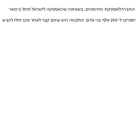
 החברה
לאספקת החיסונים, בשאיפה שהאספקה לישראל תחל בינואר
אמש אמרה ראש שירותי בריאות הציבור במשרד הבריאות, ד"ר שרון אלרעי-פרייס, כי בינואר צפויים להגיע לישראל כ-500 אלף מנות חיסון של פייזר, שיספיקו ל-250 אלף בני אדם. התקווה היא שזמן קצר לאחר מכן יחלו להגיע