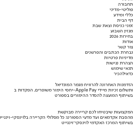
תחבורה
פוליטי-מדיני
כללי ומידע
דף הבית
זמני כניסת וצאת שבת
מגזין השבוע
בחירות 2026
אודות
צור קשר
נבחרת הכתבים והפרשנים
מדיניות פרטיות
הצהרת נגישות
תנאי שימוש
כדאי
להכיר
הזדמנות האחרונה להרוויח מגמר המונדיאל
יחסי הימור משופרים, הפקדות ב-Apple Pay ותשלום זכיות מיידי
בשיתוף המועצה להסדר ההימורים בספורט
המקצועות שיבטיחו לכם קריירה מבוקשת
מהסבת אקדמאים ועד מדעי הספורט: כל מסלולי הקריירה בלוינסקי-וינגייט
בשיתוף המרכז האקדמי לוינסקי־וינגייט