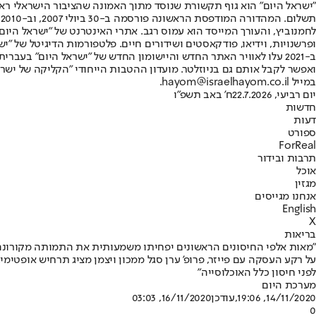
"ישראל היום" הוא גוף תקשורת שנוסד מתוך האמונה שהציבור הישראלי ראוי 
ת
ופרשנויות, וידיאו, פודקאסטים ושידורים חיים. פלטפורמות הדיגיטל של "ישרא
ב-2021 עלו לאוויר האתר החדש והיישומון החדש של "ישראל היום" בע
ואפשר לקבל אותם גם בניוזלטר. מועדון ההטבות הייחודי "הקליקה של ישרא
במייל hayom@israelhayom.co.il.
יום רביעי, 22.7.2026
ח' באב תשפ"ו
חדשות
דעות
ספורט
ForReal
תרבות ובידור
אוכל
מגזין
אנחנו מגייסים
English
X
בריאות
"מאות אלפי החיסונים הראשונים יפחיתו משמעותית את התמותה מקורונה
לפני חיסון כלל האוכלוסייה"
מערכת היום
14/11/2020, 19:06
,עודכן
16/11/2020, 03:03
0