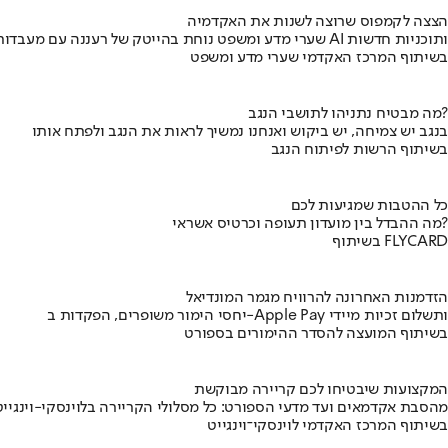
הצצה לקמפוס שרוצה לשנות את האקדמיה
שערי מדע ומשפט נוחת בהייטק של רעננה עם מעבדות AI ותוכניות חדשות
בשיתוף המרכז האקדמי שערי מדע ומשפט
מה מבטיח נתניהו לתושבי הנגב?
בנגב יש צמיחה, יש ביקוש ואנחנו נמשיך לראות את הנגב ולפתח אותו
בשיתוף הרשות לפיתוח הנגב
כל ההטבות שמגיעות לכם
מה ההבדל בין מועדון תעופה וכרטיס אשראי?
בשיתוף FLYCARD
הזדמנות האחרונה להרוויח מגמר המונדיאל
יחסי הימור משופרים, הפקדות ב-Apple Pay ותשלום זכיות מיידי
בשיתוף המועצה להסדר ההימורים בספורט
המקצועות שיבטיחו לכם קריירה מבוקשת
מהסבת אקדמאים ועד מדעי הספורט: כל מסלולי הקריירה בלוינסקי-וינגייט
בשיתוף המרכז האקדמי לוינסקי־וינגייט