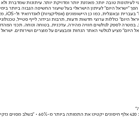
לעיתונות טובה יותר, מאוזנת יותר ומדויקת יותר. עיתונות שמדברת ולא צ
שלום. המהדורה המודפסת הראשונה פורסמה ב-30 ביולי 2007, וב-2010 הפך "ישראל היום" לעיתון הישראלי בעל שי
לחמנוביץ,
ל היום" כוללות ערוצי חדשות ודעות, תרבות ובידור, לייף סטייל, טכנולוגיה
ברית, במטרה לספק לגולשים חוויה מהירה, עדכנית, בטוחה ונוחה. תכני המה
ל היום" מציע לגולשי האתר הנחות ומבצעים על מוצרים ושירותים. ישראל 
"
על רקע העסקה עם פייזר, פרופ' ערן סגל ממכון 