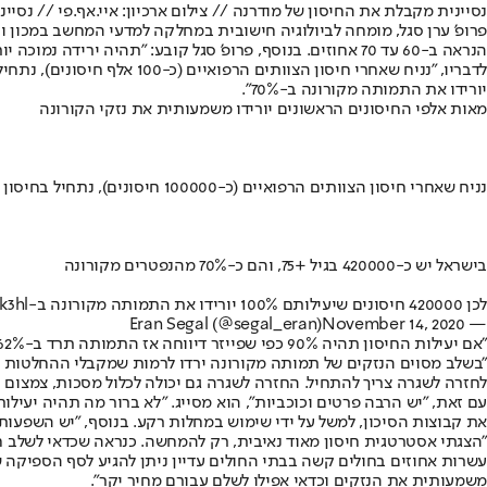
נסיינית מקבלת את החיסון של מודרנה // צילום ארכיון: איי.אף.פי // נסי
פרופ' ערן סגל, מומחה לביולוגיה חישובית במחלקה למדעי המחשב במכון ו
הנראה ב-60 עד 70 אחוזים. בנוסף, פרופ' סגל קובע: "תהיה ירידה נמוכה יותר אבל גם כן משמעותית מאוד במספר החולים הקשים בבתי החולים".
יורידו את התמותה מקורונה ב-70%".
מאות אלפי החיסונים הראשונים יורידו משמעותית את נזקי הקורונה
נניח שאחרי חיסון הצוותים הרפואיים (כ-100000 חיסונים), נתחיל בחיסון אוכלוסיית הסיכון, כלומר לפי גיל
בישראל יש כ-420000 בגיל +75, והם כ-70% מהנפטרים מקורונה
לכן 420000 חיסונים שיעילותם 100% יורידו את התמותה מקורונה ב-70%
k3hl
November 14, 2020
— Eran Segal (@segal_eran)
"אם יעילות החיסון תהיה 90% כפי שפייזר דיווחה אז התמותה תרד ב-62% (כמעט פי שלושה), וגם עם חיסון שיעילותו 70% התמותה תרד ב-48% (פי שניים)", מדגיש פרופ' סגל ומגבה את טיעוניו בנתונים.
"בשלב מסוים הנזקים של תמותה מקורונה ירדו לרמות שמקבלי ההחלטות עשו
לחזרה לשגרה צריך להתחיל. החזרה לשגרה גם יכולה לכלול מסכות, צמצום 
עם זאת, "יש הרבה פרטים וכוכביות", הוא מסייג. "לא ברור מה תהיה יעילות
את קבוצות הסיכון, למשל על ידי שימוש במחלות רקע. בנוסף, "יש השפעות ארוכות טווח לקורונה (ong covid
"הצגתי אסטרטגית חיסון מאוד נאיבית, רק להמחשה. כנראה שכדאי לשלב חי
עשרות אחוזים בחולים קשה בבתי החולים עדיין ניתן להגיע לסף הספיקה של 
משמעותית את הנזקים וכדאי אפילו לשלם עבורם מחיר יקר".