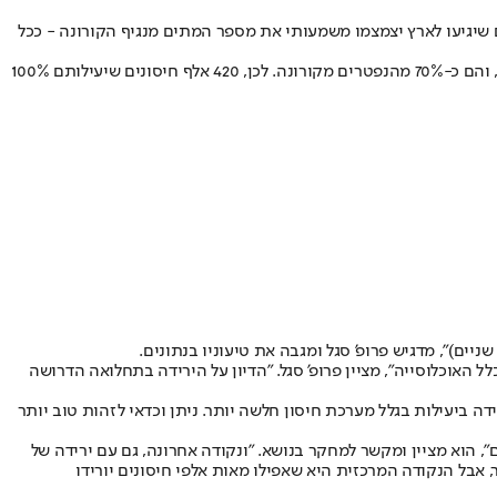
ם שיגיעו לארץ יצמצמו משמעותי את מספר המתים מנגיף הקורונה - ככל
לדבריו, "נניח שאחרי חיסון הצוותים הרפואיים (כ-100 אלף חיסונים), נתחיל בחיסון אוכלוסיית הסיכון, כלומר לפי גיל: בישראל יש כ-420 אלף בגיל +75, והם כ-70% מהנפטרים מקורונה. לכן, 420 אלף חיסונים שיעילותם 100%
האוכלוסייה", מציין פרופ' סגל. "הדיון על הירידה בתחלואה הדרושה
דה ביעילות בגלל מערכת חיסון חלשה יותר. ניתן וכדאי לזהות טוב יותר
 הוא מציין ומקשר למחקר בנושא. "ונקודה אחרונה, גם עם ירידה של
 אבל הנקודה המרכזית היא שאפילו מאות אלפי חיסונים יורידו