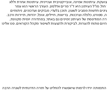
ועקת. עיתונות אמינה, אובייקטיבית ועניינית. עיתונות אחרת וללא
עור החשיפה הגבוה ביותר בימי חול. מו"ל העיתון היא ד"ר מרים אדלסון. העורך הראשי הוא עמר
 והעורך המייסד הוא עמוס רגב. אתרי האינטרנט של "ישראל היום" בעברית ובאנגלית, כמו כן היישומונים (אפליקציות) לאנדרואיד ול-iOS, מציגים חדשות מסביב לשעון, תוכן בלעדי, מבזקים ועדכונים, ניתוחים
, ספורט, כלכלה וצרכנות, בריאות, חיילים, אוכל, יהדות, תיירות ורכב.
דורה המודפסת של העיתון זמינים גם באתר, במהדורה יומית מקוונת,
היום פתוח להערות, לביקורת ולהצעות לשיפור מקהל הקוראים. פנו אלינו
ויצמן מציג תרחיש אופטימי: 420 אלף חיסונים יקטינו את התמותה ביותר מ-60% • "בשלב מסוים נזקי התמותה ירדו לרמות שיאפשרו להחליט על חזרה הדרגתית לשגרה הרבה