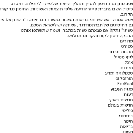
צפו: מתן מנת חיסון לנסיין ותהליך הייצור של פייזר // צילום: רויטרס
כזכור, השבוע
חברת פייזר
הודיעה שלפי תוצאות ראשוניות, החיסון נגד קורונה שייצרה יעיל ב
הקרוב.
גם החיסונים של חברת
מודרנה
, שאיתה יש לישראל הסכם.
טעינו? נתקן! אם מצאתם טעות בכתבה, נשמח שתשתפו אותנו
הדבקה
חיסון לקורונה
קורונה
תחלואה
מדורים
ספורט
תרבות ובידור
לייף סטייל
אוכל
תיירות
טכנולוגיה ומדע
הורוסקופ
ForReal
מגזין השבוע
דעות
חדשות בארץ
חדשות בעולם
פוליטי
ביטחוני
חינוך
בריאות
משפט