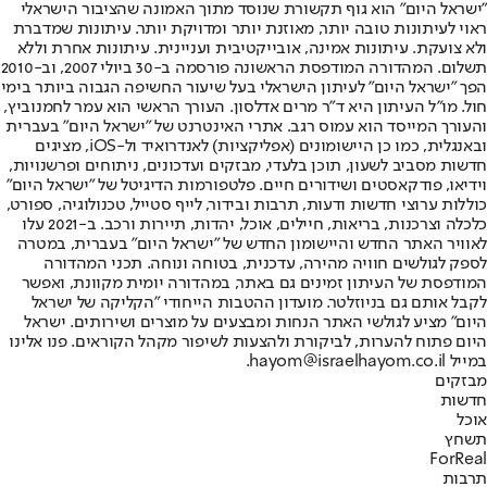
"ישראל היום" הוא גוף תקשורת שנוסד מתוך האמונה שהציבור הישראלי
ראוי לעיתונות טובה יותר, מאוזנת יותר ומדויקת יותר. עיתונות שמדברת
ולא צועקת. עיתונות אמינה, אובייקטיבית ועניינית. עיתונות אחרת וללא
תשלום. המהדורה המודפסת הראשונה פורסמה ב-30 ביולי 2007, וב-2010
הפך "ישראל היום" לעיתון הישראלי בעל שיעור החשיפה הגבוה ביותר בימי
חול. מו"ל העיתון היא ד"ר מרים אדלסון. העורך הראשי הוא עמר לחמנוביץ,
והעורך המייסד הוא עמוס רגב. אתרי האינטרנט של "ישראל היום" בעברית
ובאנגלית, כמו כן היישומונים (אפליקציות) לאנדרואיד ול-iOS, מציגים
חדשות מסביב לשעון, תוכן בלעדי, מבזקים ועדכונים, ניתוחים ופרשנויות,
וידיאו, פודקאסטים ושידורים חיים. פלטפורמות הדיגיטל של "ישראל היום"
כוללות ערוצי חדשות ודעות, תרבות ובידור, לייף סטייל, טכנולוגיה, ספורט,
כלכלה וצרכנות, בריאות, חיילים, אוכל, יהדות, תיירות ורכב. ב-2021 עלו
לאוויר האתר החדש והיישומון החדש של "ישראל היום" בעברית, במטרה
לספק לגולשים חוויה מהירה, עדכנית, בטוחה ונוחה. תכני המהדורה
המודפסת של העיתון זמינים גם באתר, במהדורה יומית מקוונת, ואפשר
לקבל אותם גם בניוזלטר. מועדון ההטבות הייחודי "הקליקה של ישראל
היום" מציע לגולשי האתר הנחות ומבצעים על מוצרים ושירותים. ישראל
היום פתוח להערות, לביקורת ולהצעות לשיפור מקהל הקוראים. פנו אלינו
במייל hayom@israelhayom.co.il.
מבזקים
חדשות
אוכל
תשחץ
ForReal
תרבות