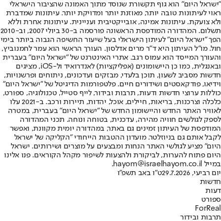
"ישראל היום" הוא גוף תקשורת שנוסד מתוך האמונה שהציבור הישראלי
ראוי לעיתונות טובה יותר, מאוזנת יותר ומדויקת יותר. עיתונות שמדברת
ולא צועקת. עיתונות אמינה, אובייקטיבית ועניינית. עיתונות אחרת וללא
תשלום. המהדורה המודפסת הראשונה פורסמה ב-30 ביולי 2007, וב-2010
הפך "ישראל היום" לעיתון הישראלי בעל שיעור החשיפה הגבוה ביותר בימי
חול. מו"ל העיתון היא ד"ר מרים אדלסון. העורך הראשי הוא עמר לחמנוביץ,
והעורך המייסד הוא עמוס רגב. אתרי האינטרנט של "ישראל היום" בעברית
ובאנגלית, כמו כן היישומונים (אפליקציות) לאנדרואיד ול-iOS, מציגים
חדשות מסביב לשעון, תוכן בלעדי, מבזקים ועדכונים, ניתוחים ופרשנויות,
וידיאו, פודקאסטים ושידורים חיים. פלטפורמות הדיגיטל של "ישראל היום"
כוללות ערוצי חדשות ודעות, תרבות ובידור, לייף סטייל, טכנולוגיה, ספורט,
כלכלה וצרכנות, בריאות, חיילים, אוכל, יהדות, תיירות ורכב. ב-2021 עלו
לאוויר האתר החדש והיישומון החדש של "ישראל היום" בעברית, במטרה
לספק לגולשים חוויה מהירה, עדכנית, בטוחה ונוחה. תכני המהדורה
המודפסת של העיתון זמינים גם באתר, במהדורה יומית מקוונת, ואפשר
לקבל אותם גם בניוזלטר. מועדון ההטבות הייחודי "הקליקה של ישראל
היום" מציע לגולשי האתר הנחות ומבצעים על מוצרים ושירותים. ישראל
היום פתוח להערות, לביקורת ולהצעות לשיפור מקהל הקוראים. פנו אלינו
במייל hayom@israelhayom.co.il.
יום רביעי, 29.7.2026
ט"ו באב תשפ"ו
חדשות
דעות
ספורט
ForReal
תרבות ובידור