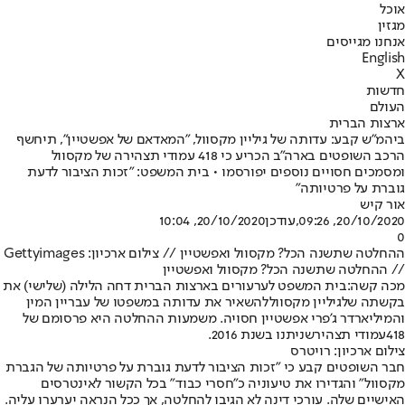
אוכל
מגזין
אנחנו מגייסים
English
X
חדשות
העולם
ארצות הברית
ביהמ"ש קבע: עדותה של גיליין מקסוול, "המאדאם של אפשטיין", תיחשף
הרכב השופטים בארה"ב הכריע כי 418 עמודי תצהירה של מקסוול
ומסמכים חסויים נוספים יפורסמו • בית המשפט: "זכות הציבור לדעת
גוברת על פרטיותה"
אור קיש
20/10/2020, 09:26
,עודכן
20/10/2020, 10:04
0
ההחלטה שתשנה הכל? מקסוול ואפשטיין // צילום ארכיון: Gettyimages
// ההחלטה שתשנה הכל? מקסוול ואפשטיין
מכה קשה:
בית המשפט לערעורים בארצות הברית דחה הלילה (שלישי) את
בקשתה של
גיליין מקסוול
להשאיר את עדותה במשפטו של עבריין המין
והמיליארדר ג'פרי אפשטיין חסויה. משמעות ההחלטה היא פרסומם של
418
עמודי תצהיר
שניתנו בשנת 2016.
צילום ארכיון: רויטרס
חבר השופטים קבע כי "זכות הציבור לדעת גוברת על פרטיותה של הגברת
מקסוול" והגדירו את טיעוניה כ"חסרי כבוד" בכל הקשור לאינטרסים
האישיים שלה. עורכי דינה לא הגיבו להחלטה, אך ככל הנראה יערערו עליה.