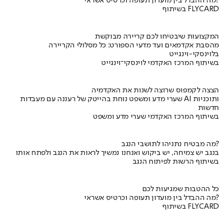
מה ההבדל בין מועדון תעופה וכרטיס אשראי?
בשיתוף FLYCARD
המקצועות שיבטיחו לכם קריירה מבוקשת
מהסבת אקדמאים ועד מדעי הספורט: כל מסלולי הקריירה
בלוינסקי-וינגייט
בשיתוף המרכז האקדמי לוינסקי־וינגייט
הצצה לקמפוס שרוצה לשנות את האקדמיה
שערי מדע ומשפט נוחת בהייטק של רעננה עם מעבדות AI ותוכניות
חדשות
בשיתוף המרכז האקדמי שערי מדע ומשפט
מה מבטיח נתניהו לתושבי הנגב?
בנגב יש צמיחה, יש ביקוש ואנחנו נמשיך לראות את הנגב ולפתח אותו
בשיתוף הרשות לפיתוח הנגב
כל ההטבות שמגיעות לכם
מה ההבדל בין מועדון תעופה וכרטיס אשראי?
בשיתוף FLYCARD