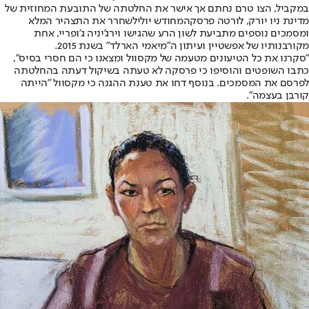
במקביל, הצו טרם נחתם אך אישר את החלטתה של התובעת המחוזית של
מדינת ניו יורק, לורטה פרסקה
מחודש יולי
לשחרר את התצהיר המלא
ומסמכים נוספים מתביעת לשון הרע שהגישו וירג'יניה ג'ופריי, אחת
מקורבנותיו של אפשטיין ועיתון ה"מיאמי הארלד" בשנת 2015.
"סקרנו את כל הטיעונים מטעמה של מקסוול ומצאנו כי הם חסרי בסיס",
כתבו השופטים והוסיפו כי פרסקה לא טעתה בשיקול דעתה בהחלטתה
לפרסם את המסמכים. בנוסף דחו את טענת ההגנה כי מקסוול "
הייתה
קורבן בעצמה
".