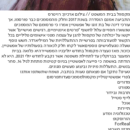
מקסוול בבית המשפט // צילום ארכיון: רויטרס
התביעה אמנם הוסדרה בשנת 2017 וחלק מהמסמכים כבר פורסמו, אך
עורכי דינה של בת זוגו של אפשטיין אמרו כי פרסומם של המסמכים
שנשארו חסויים עלול לחשוף "פרטים אינטימיים, רגישים ואישיים" אשר
יקשו על יכולתה של מקסוול להגן על עצמה מפני אישומים פליליים בכל
הקשור למעורבותה בפרשיית ההתעללויות של המיליארדר. חשש נוסף
שעלה נוגע
לאישים נוספים
אשר לקחו חלק לכאורה בפעולותיו של אפשטיין.
כזכור, מאז נעצרה מקסוול בחודש יולי
בניו המפשייר
היא כלואה בבית
המעצר בברוקלין עד לתחילת משפטה אשר נקבע לחודש יולי 2021, היא לא
הודתה באשמה כי סייעה לאפשטיין בגיוס קטינות מתחת לגיל 14, סחר
בנשים, התעללות מינית וביצוע מעשים מגונים.
טעינו? נתקן! אם מצאתם טעות בכתבה, נשמח שתשתפו אותנו
ג'פרי אפשטיין
גיליין מקסוול
מסמכים
עדות
פרסום
מדורים
ספורט
תרבות ובידור
לייף סטייל
אוכל
תיירות
טכנולוגיה ומדע
הורוסקופ
ForReal
מגזין השבוע