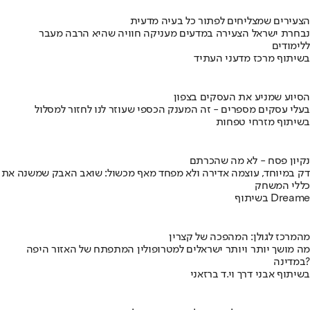
הצעירים שמצליחים לפתור כל בעיה מדעית
נבחרת ישראל הצעירה במדעים מעניקה חוויה שהיא הרבה מעבר
ללימודים
בשיתוף מרכז מדעני העתיד
הסיוע שמניע את העסקים בצפון
בעלי עסקים מספרים - זה המענק הכספי שעוזר לנו לחזור למסלול
בשיתוף מזרחי טפחות
נקיון פסח - לא מה שהכרתם
דק במיוחד, עוצמה אדירה ולא מפחד מאף מכשול: שואב האבק שמשנה את
כללי המשחק
בשיתוף Dreame
מהמרכז לגולן: המהפכה של קצרין
מה מושך יותר ויותר ישראלים למטרופולין המתפתח של האזור היפה
במדינה?
בשיתוף אבני דרך וי.ד ברזאני