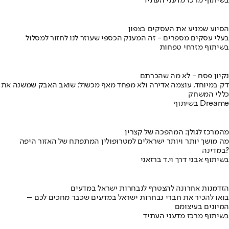
בשיתוף מרכז מדעני העתיד
הסיוע שמניע את העסקים בצפון
בעלי עסקים מספרים - זה המענק הכספי שעוזר לנו לחזור למסלול
בשיתוף מזרחי טפחות
נקיון פסח - לא מה שהכרתם
דק במיוחד, עוצמה אדירה ולא מפחד מאף מכשול: שואב האבק שמשנה את
כללי המשחק
בשיתוף Dreame
מהמרכז לגולן: המהפכה של קצרין
מה מושך יותר ויותר ישראלים למטרופולין המתפתח של האזור היפה
במדינה?
בשיתוף אבני דרך וי.ד ברזאני
הזדמנות אחרונה להצטרף לנבחרות ישראל במדעים
בואו להכיר את חברי נבחרות ישראל במדעים שכבר מחכים לכם –
המיונים בעיצומם
בשיתוף מרכז מדעני העתיד