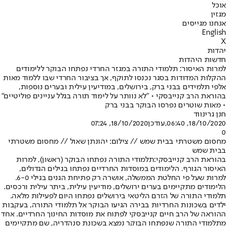
אוכל
מגזין
אנחנו מגייסים
English
X
יהדות
חדשות היהדות
למרות האיסור: תלמודי התורה במגזר החרדי נפתחו הבוקר ללימודים
ההקלות המדודות בסגר נכנסו לתוקף, אך בציבור החרדי שבו ללמוד מאות
אלפי תלמידים בבני ברק, בירושלים, במודיעין עילית ובערים נוספות,
בהוראת הרב קנייבסקי • "לא נוותר על לימוד תורה בגלל עניינים פוליטיים"
• מאות שוטרים נפרסו הבוקר בבני ברק
חנן גרינווד
18/10/2020, 06:40
,עודכן
18/10/2020, 07:24
0
מחסום משטרתי בבית שמש // צילום: יהונתן שאול // מחסום משטרתי
בבית שמש
בהוראת הרב קנייבסקי:
תלמודי התורה נפתחו הבוקר (ראשון), למרות
האיסור הגורף. הלימודים במוסדות החרדיים נפתחו בגילים הגדולים,
למרות שעל פי החלטת הממשלה, אושרה רק פתיחת הגנים בגילי 6-0.
הלימודים מתקיימים בערים ירושלים, מודיעין עילית, ביתר עילית ורכסים.
תלמודי התורה של הזרם הליטאי בירושלים נפתחו היום לפעילות מלאה.
ילדים בשכונות החרדיות בבירה הגיעו הבוקר אל תלמודי התורה, בעקבות
ההוראה של הרב חיים קנייבסקי לפתוח את מוסדות החינוך החרדיים. אחד
מתלמודי התורה שנפתחו הבוקר נמצא בשכונת סנהדריה, שם מתקיימים