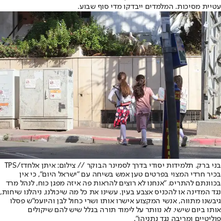
עטיית מסיכות. המלמדים ייבדקו מדי סוף שבוע.
בני ברק. תלמידות יסודי בדרך לסמינר הבוקר // צילום: איתן אלחדז/TPS
בכיר חרדי המצוי בפרטים טען אמש בשיחה עם "ישראל היום", כי אין
בכוונתם להתריס. "אנחנו לא רוצים להראות פה איזה מפגן כוח, לנהל מרד
נגד המדינה או להכניס אצבע בעין. עשינו את כל מה שיכולנו, ניהלנו שיחות,
גיבשנו מתווה, אנשי המקצוע אישרו אותו ושרי כחול לבן והיועמ"ש פסלו
אותו ביום שישי. לא נוותר על לימוד תורה בגלל שיש להם שיקולים
פוליטיים ומריבה נגד נתניהו".