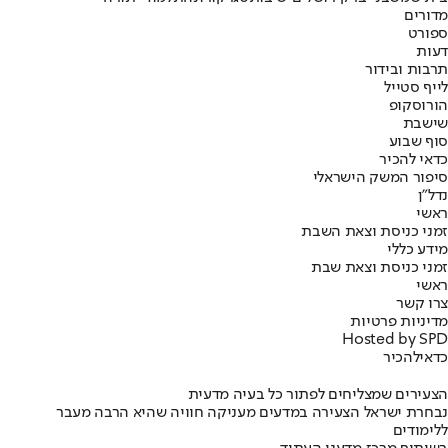
מדורים
ספורט
דעות
תרבות ובידור
לייף סטייל
הורוסקופ
שישבת
סוף שבוע
כדאי להכיר
סיפור המשק הישראלי
נדל"ן
ראשי
זמני כניסת וצאת השבת
מידע כללי
זמני כניסת וצאת שבת
ראשי
צרו קשר
מדיניות פרטיות
Hosted by SPD
כדאי
להכיר
הצעירים שמצליחים לפתור כל בעיה מדעית
נבחרת ישראל הצעירה במדעים מעניקה חוויה שהיא הרבה מעבר
ללימודים