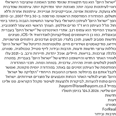
"ישראל היום" הוא גוף תקשורת שנוסד מתוך האמונה שהציבור הישראלי
ראוי לעיתונות טובה יותר, מאוזנת יותר ומדויקת יותר. עיתונות שמדברת
ולא צועקת. עיתונות אמינה, אובייקטיבית ועניינית. עיתונות אחרת וללא
תשלום. המהדורה המודפסת הראשונה פורסמה ב-30 ביולי 2007, וב-2010
הפך "ישראל היום" לעיתון הישראלי בעל שיעור החשיפה הגבוה ביותר בימי
חול. מו"ל העיתון היא ד"ר מרים אדלסון. העורך הראשי הוא עמר לחמנוביץ,
והעורך המייסד הוא עמוס רגב. אתרי האינטרנט של "ישראל היום" בעברית
ובאנגלית, כמו כן היישומונים (אפליקציות) לאנדרואיד ול-iOS, מציגים
חדשות מסביב לשעון, תוכן בלעדי, מבזקים ועדכונים, ניתוחים ופרשנויות,
וידיאו, פודקאסטים ושידורים חיים. פלטפורמות הדיגיטל של "ישראל היום"
כוללות ערוצי חדשות ודעות, תרבות ובידור, לייף סטייל, טכנולוגיה, ספורט,
כלכלה וצרכנות, בריאות, חיילים, אוכל, יהדות, תיירות ורכב. ב-2021 עלו
לאוויר האתר החדש והיישומון החדש של "ישראל היום" בעברית, במטרה
לספק לגולשים חוויה מהירה, עדכנית, בטוחה ונוחה. תכני המהדורה
המודפסת של העיתון זמינים גם באתר, במהדורה יומית מקוונת, ואפשר
לקבל אותם גם בניוזלטר. מועדון ההטבות הייחודי "הקליקה של ישראל
היום" מציע לגולשי האתר הנחות ומבצעים על מוצרים ושירותים. ישראל
היום פתוח להערות, לביקורת ולהצעות לשיפור מקהל הקוראים. פנו אלינו
במייל hayom@israelhayom.co.il.
יום שלישי, 24.3.2026
ו' בניסן תשפ"ו
חדשות
דעות
ספורט
ForReal
תרבות ובידור