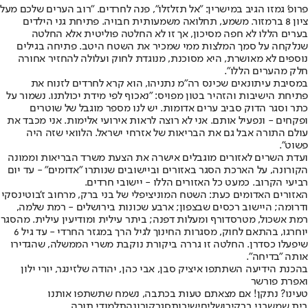
פרופ' גמזו הגיב במישרין: "אל תזלזלו", פנה לחרדים. "רוב הערים שלכם מעל
ציון 8 ברמזור. משמע, תחלואה משמעותית חבויה. פתיחת גני הילדים
בערים הללו לא חפה מסיכון, אך זו לא החלטה פוליטית אלא החלטה
שנלקחה על סמך המלצות ממי שמכיר את השטח היטב. פתיחה בגילים
נוספים לא מאושרת, היא מסוכנת, מנוגדת לחוק ועלולה להחזיר אחורה
חלק מהערים הללו".
במסיבת עיתונאים שכינס רה"מ נתניהו, הוא קרא לחרדים לזנוח את
פתיחת הישיבות והזהיר בטון מפויס: "נאכוף לפי מידת יכולתנו. נשמור על
כתר וסגר הדוק סביב ערים אדומות. יש לנו מספר מוגבל של שוטרים
ופקחים - ונפעיל אותם. אני לא רוצה לראות אירועי אלימות. אני מכבד את
עולם התורה אבל גם את הבריאות של אזרחי ישראל. הלוואי שזה היה
פשוט".
ועדת השרים לאזורים מוגבלים אישרה את הצעת משרד הבריאות וממונה
הקורונה, על הארכת הסגר באזורים וביישובים שנותרו "אדומים" - עד יום
רביעי הקרוב. כמעט כל האזורים הללו - יישובי חרדים.
האזורים האדומים כעת: השטח המוניציפלי של בני ברק, מרחוב ז'בוטינסקי
ודרומה; היישוב רכסים שבצפון; ארבע שכונות בירושלים - רמת שלמה,
רמת אשכול, מטרסדורף ומעלות דפנה; ביתר עילית ומודיעין עילית. מהסגר
שיפעלו כסדרן. החלטה זו גררה ביקורת נוקבת משרי הממשלה, שהגדירו
אותה "בדיחה".
בהכנת הידיעה השתתפו איציק סבן, אבי כהן, יהודה שלזינגר, יורי ילון
ואפרת פורשר
טעינו? נתקן! אם מצאתם טעות בכתבה, נשמח שתשתפו אותנו
בית שמש
בני ברק
ירושלים
ישיבות
סגר
קורונה
תלמודי תורה