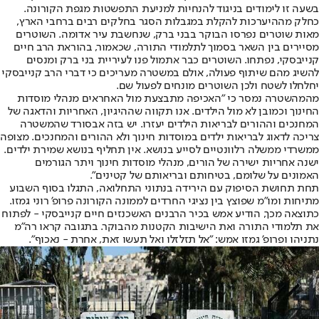
בשעה זו לימודים בניגוד להנחיות למניעת התפשטות מגפת הקורונה.
כחלק מההיערכות ל
הקלת במגבלות הסגר בחלקים רבים ברחבי הארץ
,
מאות שוטרים נפרסו הבוקר בבני ברק, שנחשבת עיר אדומה. השוטרים
מסיירים בין השאר בסמוך לתלמודי התורה, שכאמור, בהוראת הרב חיים
קנייבסקי, נפתחו. השוטרים כבר אתמול פנו לעיריית בני ברק ומנסים
להשיג מהם שיתוף פעולה, אולם במשטרה מעריכים כי דברי הרב קנייבסקי
יחלחלו לשטח ולכן השוטרים מונחים לפעול שם.
מהמהשטרה נמסר כי "האכיפה מתבצעת מול האחראים מנהלי מוסדות
החינוך וכמובן לא מול הילדים. אנו תקווה שההיגיון, האחריות והדאגה של
המחנכים וההורים לבריאות הילדים יעזרו. יש בזה אבסורד שהמשטרה
צריכה לדאוג לבריאות ילדים במוסדות חינוך ולא ההורים והמחנכים. מצופה
ממשרדי ממשלה רלוונטיים לסייע בנושא. אין תחליף בנושא שמירת ילדים.
ישנה אחריות ישירה של הורים, מנהלי מוסדות חינוך ויתר הגורמים
האמונים על שלומם, בטיחותם ובריאותם של קטינים".
תחת תחושת הסיפוק עם הירידה בנתוני התחלואה, התגלו בסוף השבוע
מתיחות ומו"מ שפוצץ בין נציגי החרדים לממונה הקורונה פרופ' רוני גמזו.
כתוצאה מכך, הודיע אמש בכיר הרבנים האשכנזים חיים קנייבסקי - לפתוח
את תלמודי התורה ואת הישיבות הקטנות מהבוקר. בתגובה קראו רה"מ
נתניהו ופרופ' גמזו אמש: "אל תזלזלו ואל תעשו זאת, אחרת - נאכוף".