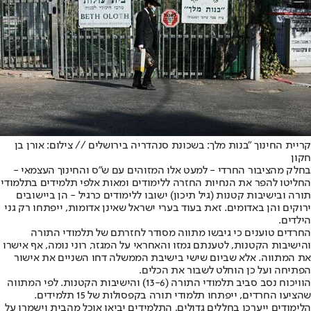
קריית החינוך "בנות מלך: בשכונת סנהדריה בירושלים // צילום: אורן בן
חקון
בחלק מהציבור החרדי - למעט אלו המזוהים עם ש"ס והחינוך העצמאי -
החליטו להפר את הנחיות החזרה ללימודים ומאות אלפי תלמידים בתלמודי
תורה ובישיבות קטנות (גיל תיכון) ישובו ללימודים כרגיל - הן ביישובים
ירוקים והן באדומים. זאת בעוד בערי ישראל שאינן אדומות, ייפתחו רק גני
הילדים.
החרדים טוענים כי גיבשו מתווה מסודר לחזרתם של תלמודי התורה
והישיבות הקטנות, לטענתם גמזו והאחראי על המגזר, רוני נומה, אף אישרו
את המתווה. אלא שביום שישי בישיבת הממשלה דחו השניים את אישור
הפתיחה ועל כן הוחלט לשבור את הכלים.
הוויכוח נסב סביב תלמודי התורה (‭13-6‬) והישיבות הקטנות. לפי המתווה
שהציעו החרדים, ייפתחו תלמודי תורה בקפסולות של 15 תלמידים.
הלימודים ייערכו בחללים גדולים, התלמידים יביאו אוכל מהבית וישמרו על