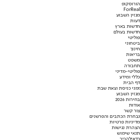
הורוסקופ
ForReal
מגזין השבוע
דעות
חדשות בארץ
חדשות בעולם
פוליטי
ביטחוני
חינוך
בריאות
משפט
תחבורה
פוליטי-מדיני
כללי ומידע
דף הבית
זמני כניסת וצאת שבת
מגזין השבוע
בחירות 2026
אודות
צור קשר
נבחרת הכתבים והפרשנים
מדיניות פרטיות
הצהרת נגישות
תנאי שימוש
כדאי
להכיר