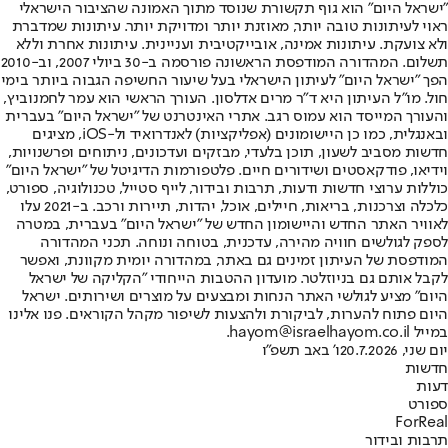
"ישראל היום" הוא גוף תקשורת שנוסד מתוך האמונה שהציבור הישראלי
ראוי לעיתונות טובה יותר, מאוזנת יותר ומדויקת יותר. עיתונות שמדברת
ולא צועקת. עיתונות אמינה, אובייקטיבית ועניינית. עיתונות אחרת וללא
תשלום. המהדורה המודפסת הראשונה פורסמה ב-30 ביולי 2007, וב-2010
הפך "ישראל היום" לעיתון הישראלי בעל שיעור החשיפה הגבוה ביותר בימי
חול. מו"ל העיתון היא ד"ר מרים אדלסון. העורך הראשי הוא עמר לחמנוביץ,
והעורך המייסד הוא עמוס רגב. אתרי האינטרנט של "ישראל היום" בעברית
ובאנגלית, כמו כן היישומונים (אפליקציות) לאנדרואיד ול-iOS, מציגים
חדשות מסביב לשעון, תוכן בלעדי, מבזקים ועדכונים, ניתוחים ופרשנויות,
וידיאו, פודקאסטים ושידורים חיים. פלטפורמות הדיגיטל של "ישראל היום"
כוללות ערוצי חדשות ודעות, תרבות ובידור, לייף סטייל, טכנולוגיה, ספורט,
כלכלה וצרכנות, בריאות, חיילים, אוכל, יהדות, תיירות ורכב. ב-2021 עלו
לאוויר האתר החדש והיישומון החדש של "ישראל היום" בעברית, במטרה
לספק לגולשים חוויה מהירה, עדכנית, בטוחה ונוחה. תכני המהדורה
המודפסת של העיתון זמינים גם באתר, במהדורה יומית מקוונת, ואפשר
לקבל אותם גם בניוזלטר. מועדון ההטבות הייחודי "הקליקה של ישראל
היום" מציע לגולשי האתר הנחות ומבצעים על מוצרים ושירותים. ישראל
היום פתוח להערות, לביקורת ולהצעות לשיפור מקהל הקוראים. פנו אלינו
במייל hayom@israelhayom.co.il.
יום שני, 20.7.2026
ו' באב תשפ"ו
חדשות
דעות
ספורט
ForReal
תרבות ובידור