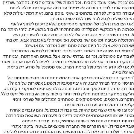
במובן זה שאני עובד מהבית, וכל הצוות שלי עובד מהבית. זה דבר שעדיין
מדהים אותי. לפני הקורונה לא צפיתי עד כמה אפקטיבית יכולה להיות
עבודה מהבית, לפחות בתחומים שאני עוסק בהם. זאת רמת יעילות שלא
הייתי מצליח לנבא לפני שנקלענו למצב הנוכחי.
"אני הצווארון הלבן של המחקר. מהמדענים שלא צריכים ללחוץ על אף
כפתור, חוץ ממקשי המקלדת. כשהתחלתי לעבוד בתעשייה, ליהי היתה בת
8. באחד הימים היא הצטרפה אלי לעבודה, וכשהגענו למשרדים, היא
הסתכלה סביבה זמן ממושך, בשקט, ואז אמרה לי באכזבה: 'אבא, חשבתי
שאתה רופא, אבל כל היום אתה סתם יושב ומדבר עם אנשים'.
"כרופא בתעשייה אני באמת במצב מוזר. כסטודנט לרפואה התחנכתי
לעבוד עם מטופלים, וכך גם עבדתי שנים. אבל בשנים האחרונות, ובמיוחד
בתפקיד הנוכחי, אני לא רואה מטופלים וחולים ולא יכול לראות אותם. אסור
לי. אני לא יודע מי המטופל ברמת הפרט, אני מסתכל על מידע רק ברמת
האוכלוסייה.
"במחקר הנוכחי לא פגשתי אף אחד מהמשתתפים או מהמשתתפות של
הניסוי, מתוך הצורך להבטיח אובייקטיביות ולמנוע אפשרות של הטיה".
מודרנה מונה היום כאלף עובדים. רובם ככולם מגויסים למחקרי הקורונה,
חלקם במחקר ובפיתוח וחלק גדול יותר בייצור. צוות העבודה של זקס כולל
חוקרים, רופאים, סטטיסטיקאים, מפתחים ומנהלים של מערכי ניסוי
קליניים, ניהול מידע ועבודה רגולטורית.
"כמובן שיש מי שצריכים להיות במעבדות ובמפעל, והם עובדים אחרת
ממני. יש צוותים שאחראים לניהול הדיונים ולעבודה השוטפת מול הרבה
דמויות בגופים שונים של רשויות הממשל, והם עובדים מהמטה
שבקיימברידג'. יש חוקרים של החברה שנמצאים בשטח, ב־100 אתרי
המחקר שלנו ברחבי ארה"ב. הם נפגשים עם המתנדבים ושותפים לכל מה