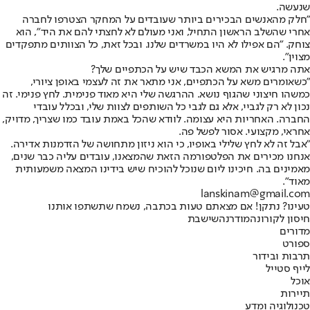
שנעשה.
"חלק מהאנשים הבכירים ביותר שעובדים על המחקר הצטרפו לחברה
אחרי שהשלב הראשון התחיל, ואני מעולם לא לחצתי להם את היד", הוא
צוחק. "הם אפילו לא היו במשרדים שלנו. ובכל זאת, כל הצוותים מתפקדים
מצוין".
אתה מרגיש את המשא הכבד שיש על הכתפיים שלך?
"כשאומרים משא על הכתפיים, אני מתאר את זה לעצמי באופן ציורי,
כמשהו חיצוני שהגוף נושא. ההרגשה שלי היא מאוד פנימית. לחץ פנימי. זה
נכון לא רק לגביי, אלא גם לגבי כל השותפים לצוות שלי, ובכלל עובדי
החברה. האחריות היא עצומה. לוודא שהכל באמת עובד כמו שצריך, מדויק,
אחראי, מקצועי. אסור לפשל פה.
"אבל זה לא לחץ שלילי באופיו, כי הוא ניזון מתחושה של הזדמנות אדירה.
אנחנו מכירים את הפלטפורמה הזאת שהמצאנו, עובדים עליה כבר שנים,
מאמינים בה. חיכינו ליום שנוכל להוכיח שיש בידינו המצאה משמעותית
מאוד".
lanskinam@gmail.com
טעינו? נתקן! אם מצאתם טעות בכתבה, נשמח שתשתפו אותנו
חיסון לקורונה
מודרנה
שישבת
מדורים
ספורט
תרבות ובידור
לייף סטייל
אוכל
תיירות
טכנולוגיה ומדע