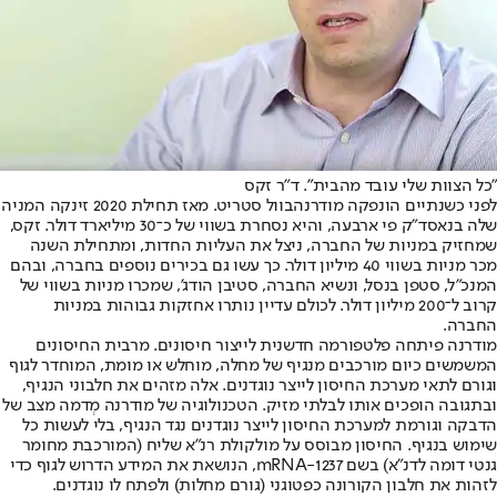
"כל הצוות שלי עובד מהבית". ד"ר זקס
לפני כשנתיים הונפקה מודרנה
בוול סטריט. מאז תחילת 2020 זינקה המניה
שלה בנאסד"ק פי ארבעה, והיא נסחרת בשווי של כ־30 מיליארד דולר. זקס,
שמחזיק במניות של החברה, ניצל את העליות החדות, ומתחילת השנה
מכר מניות בשווי 40 מיליון דולר. כך עשו גם בכירים נוספים בחברה, ובהם
המנכ"ל, סטפן בנסל, ונשיא החברה, סטיבן הודג', שמכרו מניות בשווי של
קרוב ל־200 מיליון דולר. לכולם עדיין נותרו אחזקות גבוהות במניות
החברה.
מודרנה פיתחה פלטפורמה חדשנית לייצור חיסונים. מרבית החיסונים
המשמשים כיום מורכבים מנגיף של מחלה, מוחלש או מומת, המוחדר לגוף
וגורם לתאי מערכת החיסון לייצר נוגדנים. אלה מזהים את חלבוני הנגיף,
ובתגובה הופכים אותו לבלתי מזיק. הטכנולוגיה של מודרנה מְדמה מצב של
הדבקה וגורמת למערכת החיסון לייצר נוגדנים נגד הנגיף, בלי לעשות כל
שימוש בנגיף. החיסון מבוסס על מולקולת רנ"א שליח (המורכבת מחומר
גנטי דומה לדנ"א) בשם mRNA-1237, הנושאת את המידע הדרוש לגוף כדי
לזהות את חלבון הקורונה כפטוגני (גורם מחלות) ולפתח לו נוגדנים.