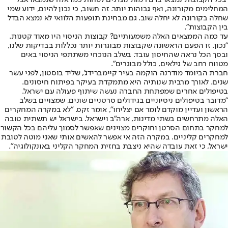
"בכל הקבוצות נמצאו בדם רמות נוגדנים לפחות כמו אלה שנמצאו אצל
המחלימים מקורונה, ואף גבוהות יותר. זה חשוב, כי נכון להיום, ידוע שמי
שחלה בקורונה לא יחלה שוב. גם מבחינת תופעות הלוואי לא נמצא הבדל
בין הקבוצות".
עד כמה הממצאים האלה משמעותיים? קבוצות הניסוי היו מאוד קטנות.
"נכון. זו הפעם הראשונה שקבוצות מבוגרות יותר נכללות בבדיקות שלנו,
ובסך הכל נראה שהחיסון עובד. בשלב הנוכחי משתתפי הניסוי באים
מטווח רחב של גילאים, כולל מבוגרים".
חברת הביומד מודרנה הוקמה בעיר קיימברידג', שליד בוסטון, לפני עשר
שנים. לאורך מרבית שנותיה היא מתמקדת בעיקר בפיתוח חיסונים.
בטיפולים אחרים שמפתחת החברה נעשה שיתוף פעולה עם ישראל.
"מדובר בטיפולים ניסיוניים בגידולים סרטניים שונים, שמצויים בשלב
הראשון ועדיין מוקדם לומר אם יצליחו", אומר זקס. "לא במקרה המחקרים
האלה מתרחשים בשתי מדינות, ארה"ב וישראל. בישראל יש תשתית טובה
למחקר בתחום הסרטן וחוקרים מצוינים שאפשר לסמוך עליהם בכל הקשור
למחקרים קליניים. במקרה הזה אי אפשר להאשים אותי שאני מוטה לטובת
ישראל, כי זאת עובדה שהיא ניצבת בחזית המחקר הקליני באונקולוגיה".