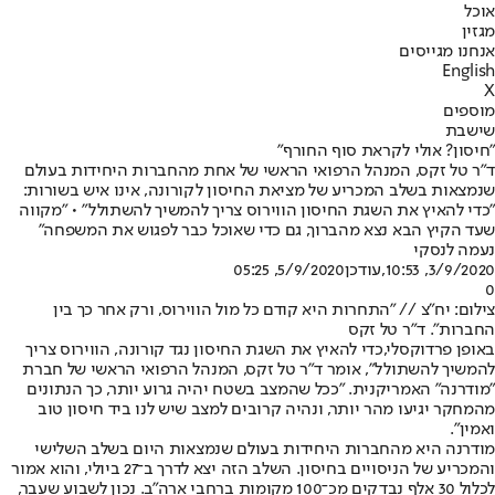
אוכל
מגזין
אנחנו מגייסים
English
X
מוספים
שישבת
"חיסון? אולי לקראת סוף החורף"
ד"ר טל זקס, המנהל הרפואי הראשי של אחת מהחברות היחידות בעולם
שנמצאות בשלב המכריע של מציאת החיסון לקורונה, אינו איש בשורות:
"כדי להאיץ את השגת החיסון הווירוס צריך להמשיך להשתולל" • "מקווה
שעד הקיץ הבא נצא מהברוך, גם כדי שאוכל כבר לפגוש את המשפחה"
נעמה לנסקי
3/9/2020, 10:53
,עודכן
5/9/2020, 05:25
0
צילום: יח"צ // "התחרות היא קודם כל מול הווירוס, ורק אחר כך בין
החברות". ד"ר טל זקס
באופן פרדוקסלי,
כדי להאיץ את השגת החיסון נגד קורונה, הווירוס צריך
להמשיך להשתולל", אומר ד"ר טל זקס, המנהל הרפואי הראשי של חברת
"מודרנה" האמריקנית. "ככל שהמצב בשטח יהיה גרוע יותר, כך הנתונים
מהמחקר יגיעו מהר יותר, ונהיה קרובים למצב שיש לנו ביד חיסון טוב
ואמין".
מודרנה היא מהחברות היחידות בעולם שנמצאות היום בשלב השלישי
והמכריע של הניסויים בחיסון. השלב הזה יצא לדרך ב־27 ביולי, והוא אמור
לכלול 30 אלף נבדקים מכ־100 מקומות ברחבי ארה"ב. נכון לשבוע שעבר,