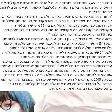
גויסו כבר 17,458 מתנדבים ומתנדבות, בכל הגילאים. מחציתם מקבלים את
החיסון, ומחציתם מקבלים חיסון דמה (פלצבו). מאותו רגע - מחכים לראות
אם הם נדבקים.
"היעד שלנו הוא שהנתונים יוכיחו שמי שיחלה בקורונה יהיה בעיקר מקרב
קבוצת הביקורת, שקיבלה את הפלצבו, ולא מקרב מקבלי החיסון, ושכל זה
יוכיח רמת אפקטיביות גבוהה: למשל, אם בין 50 איש שיחלו, 40 יהיו
מקבוצת הביקורת ועשרה מקבוצת הניסוי, המשמעות היא שהחיסון הוא
בעל 80 אחוזי אפקטיביות, שזה יפה מאוד".
השעה היא 07:30 בבוקר, שעון ניוטון, עיר קטנה השוכנת ממערב לבוסטון.
זקס (54) התעורר מעט מוקדם מהרגיל לכבוד שיחת הזום שלנו, והוא כבר
בלבוש ייצוגי, חולצה לבנה מכופתרת ועניבה אדומה. הוא נולד בחיפה,
ולפני 24 שנים, לאחר שסיים את לימודי הרפואה וההתמחות באימונולוגיה
באוניברסיטת בן־גוריון, העביר את חייו לארה"ב עם משפחתו.
את הפוסט־דוקטורט עשה במכון הלאומי לחקר הסרטן בבת'סדה, ובהמשך
עבד כרופא פנימי בבית החולים של אוניברסיטת טמפל, פילדלפיה, וכעמית
קליני בתחומי ההמטולוגיה והאונקולוגיה באוניברסיטת פילדלפיה. בשנת
2004 עבר לתחום התעשייה הרפואית, מילא שורה של תפקידים בכירים,
ובשנת 2015 מונה למנהל הרפואי הראשי של מודרנה. במשבר הקורונה הוא
הפנים של החברה. השיחה שלנו מתנהלת בעברית קולחת, אם כי ניכר
בזקס שכבר זמן רב הוא חי ומדבר אנגלית.