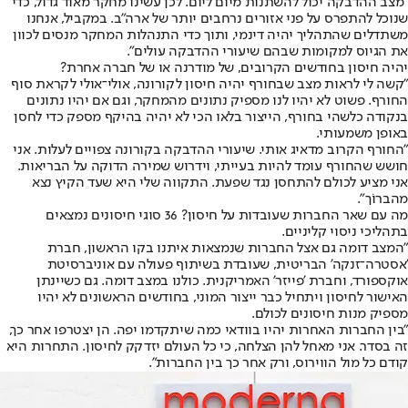
"מצב ההדבקה יכול להשתנות מיום ליום. לכן עשינו מחקר מאוד גדול, כדי
שנוכל להתפרס על פני אזורים נרחבים יותר של ארה"ב. במקביל, אנחנו
משתדלים שהתהליך יהיה דינמי, ותוך כדי התנהלות המחקר מנסים לכוון
את הגיוס למקומות שבהם שיעורי ההדבקה עולים".
יהיה חיסון בחודשים הקרובים, של מודרנה או של חברה אחרת?
"קשה לי לראות מצב שבחורף יהיה חיסון לקורונה, אולי־אולי לקראת סוף
החורף. פשוט לא יהיו לנו מספיק נתונים מהמחקר, וגם אם יהיו נתונים
בנקודה כלשהי בחורף, הייצור בלאו הכי לא יהיה בהיקף מספק כדי לחסן
באופן משמעותי.
"החורף הקרוב מדאיג אותי. שיעורי ההדבקה בקורונה צפויים לעלות. אני
חושש שהחורף עומד להיות בעייתי, וידרוש שמירה הדוקה על הבריאות.
אני מציע לכולם להתחסן נגד שפעת. התקווה שלי היא שעד הקיץ נצא
מהברוֹך".
מה עם שאר החברות שעובדות על חיסון? 36 סוגי חיסונים נמצאים
בתהליכי ניסוי קליניים.
"המצב דומה גם אצל החברות שנמצאות איתנו בקו הראשון, חברת
'אסטרה־זנקה' הבריטית, שעובדת בשיתוף פעולה עם אוניברסיטת
אוקספורד, וחברת 'פייזר' האמריקנית. כולנו במצב דומה. גם כשיינתן
האישור לחיסון ויתחיל כבר ייצור המוני, בחודשים הראשונים לא יהיו
מספיק מנות חיסונים לכולם.
"בין החברות האחרות יהיו בוודאי כמה שיתקדמו יפה. הן יצטרפו אחר כך,
זה בסדר. אני מאחל להן הצלחה, כי כל העולם יזדקק לחיסון. התחרות היא
קודם כל מול הווירוס, ורק אחר כך בין החברות".