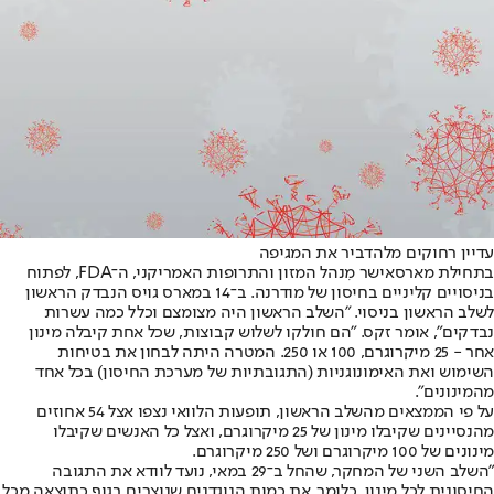
עדיין רחוקים מלהדביר את המגיפה
בתחילת מארס
אישר מִנהל המזון והתרופות האמריקני, ה־FDA, לפתוח
בניסויים קליניים בחיסון של מודרנה. ב־14 במארס גויס הנבדק הראשון
לשלב הראשון בניסוי. "השלב הראשון היה מצומצם וכלל כמה עשרות
נבדקים", אומר זקס. "הם חולקו לשלוש קבוצות, שכל אחת קיבלה מינון
אחר - 25 מיקרוגרם, 100 או 250. המטרה היתה לבחון את בטיחות
השימוש ואת האימונוגניות (התגובתיות של מערכת החיסון) בכל אחד
מהמינונים".
על פי הממצאים מהשלב הראשון, תופעות הלוואי נצפו אצל 54 אחוזים
מהנסיינים שקיבלו מינון של 25 מיקרוגרם, ואצל כל האנשים שקיבלו
מינונים של 100 מיקרוגרם ושל 250 מיקרוגרם.
"השלב השני של המחקר, שהחל ב־29 במאי, נועד לוודא את התגובה
החיסונית לכל מינון. כלומר, את כמות הנוגדנים שנוצרים בגוף כתוצאה מכל