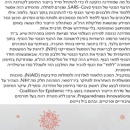
כל מה שמודרנה נזקקה לו כדי להתחיל מייד בייצור החיסון לקורונה היה
הרצף הגנטי של הנגיף SARS-Cov2, שגורם למחלה. מהמידע הזה אפשר
ללמוד אילו חלבונים מייצר הנגיף כדי להתרבות בתוך הגוף. כלומר, אילו
חלבונים על הגוף ללמוד לזהות כמסוכנים ולפתח נגדם נוגדנים. מכאן נגזר
המידע שנושאת מולקולת הרנ"א, כשתהליך הייצור כולו נעשה באופן
ממוחשב ואוטומטי, בלי שתידרש אפילו תרבית אחת.
מודרנה נכנסה למירוץ העולמי אחר מציאת חיסון במהירות שיא. ב־11
בינואר פרסמו הרשויות בסין לראשונה את הרצף הגנטי של הנגיף. בתוך
יומיים בלבד, ב־13 בינואר, סיימו צוותי החברה, בשיתוף עם המכונים
הלאומיים לבריאות של הממשל האמריקני (
NIH
), לזהות על המעטפת
החיצונית של הנגיף את הרצף הגנטי של חלבון מרכזי, שבאמצעותו חודר
הנגיף לתאי הגוף. המידע הזה קודד אל מולקולת הרנ"א, שמוזרקת בחיסון
ואמורה "ללמד" את הגוף להכיר את החלבון הזר ולשכלל נגדו ארטילריה
חיסונית.
במקביל, המכון הלאומי לאלרגיה ולמחלות מידבקות (NIAID), סוכנות
ממשלתית האחראית למחקר ביו־רפואי, המהווה חלק מה־NIH, הצהיר על
כוונתו לבצע שלב ראשון בניסוי בחיסון של מודרנה. נוסף לו, עיקר המימון
של סדרת הייצור הראשונה בוצע בידי Coalition for Epidemic
Preparedness Innovations, ארגון ללא מטרת רווח בעל תורמים
ציבוריים ופרטיים, ובהם ביל גייטס.