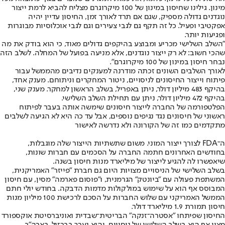
מינון. גילינו שחיסון במינון של 100 מיקרוגרם מצליח להביא לרמת ייצור
נוגדנים גדולה מספיק, שגם אם תרד לאורך זמן, החיסון עדיין יהיה
אפקטיבי ופעיל. כל זה תקף גם לגבי צעירים וגם לגבי אוכלוסיות מבוגרות
ופגיעות יותר.
"השלב השלישי מכריע ומבוצע בהיקפים גדולים מאוד, כי הוא בודק את מה
שהכי חשוב: לא רק ייצור נוגדנים, אלא מניעה בפועל של המחלה. לשלב הזה
נבחר חיסון במינון של 100 מיקרוגרם".
לאורך השלבים השונים זכתה מודרנה למענקים נדיבים מהממשל עבור
פיתוח וייצור החיסונים לניסויים, ניטור המחקרים וניתוחם. מענק אחד,
בהיקף 483 מיליון דולר, ניתן באפריל, בשלב הראשון למחקר. מענק שני,
בהיקף 472 מיליון דולר, ניתן עם תחילת השלב השלישי.
הפלטפורמה של החברה לייצור חיסונים שימשה אותה בעבר לפיתוח
ראשוני של חיסונים נגד נגיפים נוספים, אבל עד כה היא לא הגיעה לשלבים
מתקדמים כמו זה של הקורונה ולא נדרשה לאישור
ה־FDA לצורך ייצור המוני. משום שתשתיות הייצור שלה מוגבלות,
בחודשים האחרונים חתמה החברה על הסכמים עם חברות שונות,
שיאפשרו לה להגיע לייצור של מיליארד מנות חיסון בשנה.
בשלב השלישי של הניסויים מצויות היום גם חברת "פייזר" האמריקנית,
המשתפת פעולה עם "ביונטק" הגרמנית, ו"פוסום פארמה" מסין, עם חיסון
המבוסס אף הוא על שימוש במולקולות מדמות הדבקה. בחודש יולי חתם
הממשל האמריקני עם שלוש החברות על הסכם לרכישת 100 מיליון מנות
חיסון תמורת 1.9 מיליארד דולר.
החיסון שפיתחו "אסטרה־זנקה" הבריטית־שבדית ואוניברסיטת אוקספורד
מצוי אף הוא בשלב השלישי של ניסויים, והוא נערך בברזיל, בארה"ב,