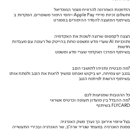
הזדמנות האחרונה להרוויח מגמר המונדיאל
יחסי הימור משופרים, הפקדות ב-Apple Pay ותשלום זכיות מיידי
בשיתוף המועצה להסדר ההימורים בספורט
הצצה לקמפוס שרוצה לשנות את האקדמיה
שערי מדע ומשפט נוחת בהייטק של רעננה עם מעבדות AI ותוכניות
חדשות
בשיתוף המרכז האקדמי שערי מדע ומשפט
מה מבטיח נתניהו לתושבי הנגב?
בנגב יש צמיחה, יש ביקוש ואנחנו נמשיך לראות את הנגב ולפתח אותו
בשיתוף הרשות לפיתוח הנגב
כל ההטבות שמגיעות לכם
מה ההבדל בין מועדון תעופה וכרטיס אשראי?
בשיתוף FLYCARD
בצל איומי איראן: כך נערך משק האנרגיה
פסגת האנרגיה במעמד שגריר ארה"ב, שר האנרגיה ובכירי התעשייה