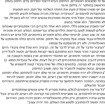
על פי ממצאים ראשוניים, החיסון הביא לייצור נוגדנים בדם. חיסון בשלב
הראשון במחקר // צילום: אי.פי
אם יש משהו שסודק מעט את חזותו השלווה של זקס, הוא תופעת
ההתנגדות לחיסונים. "הטרגדיה הגדולה תהיה שנצליח להגיע לחיסון
שבאמת עובד, ומכל מיני סיבות מופרכות אנשים יגידו 'זה לא בשבילי, אני
לא מתחסן'", הוא אומר בכעס.
"אני מאמין שבאופן כללי, חיסון הוא אחד הדברים הכי אפקטיביים שאנחנו
יכולים לעשות למען בריאות הילדים שלנו ובריאותנו. המדע הוכיח ומוכיח
את זה שוב ושוב. לגיטימי שלא כולם תומכים בחיסונים. לכל אדם יש הזכות
להחליט עבור עצמו. אבל במקרה של חיסון, אנחנו נהנים כולנו מהאפקט על
האוכלוסייה, ולא רק מהאפקט על עצמנו.
"הציבור מדבר על זה, וצריך לדבר על זה. הבעיה היא שכל שיח ציבורי היום
הוא קוטבי: מהר מאוד הוא מתמקם בשני קצוות מנוגדים, וקשה לנהל דיון
אמיתי. יש תומכי חיסונים, יש מתנגדי חיסונים, ואין באמת הקשבה או
ניסיון להבין. אנשים מתווכחים לא רק על דעות, אלא על עובדות ממש. כן
מגיפה או לא מגיפה. בתנאים כאלה של שיח ציבורי קשה להשפיע על
אנשים, ובטח שקשה להסביר עד כמה חשוב החיסון.
"בהתחלה לא יהיו מספיק חיסונים, אז מי שלא ירצה להתחסן, שלא יתחסן.
ככה יישארו יותר חיסונים למי שכן רוצים, ומי שלא יחוסן, ימשיך להיות
בסכנה. הסכנה הזאת תימשך עד שיהיו מספיק אנשים שיתחסנו, והווירוס
יעבור מהעולם.
"כל עוד אין חיסונים לכולם, פחות מפריע לי שיש אנשים שמתנגדים
עקרונית לחיסונים, או ספציפית לחיסון נגד קורונה. לא רוצים, לא צריך. אבל
מרגע שיהיו חיסונים, ורק חלק מהאוכלוסייה יחוסן ויהיה מוגן, הווירוס
הזה ימשיך להסתובב ולשגע את העולם, וזה יהיה עצוב".