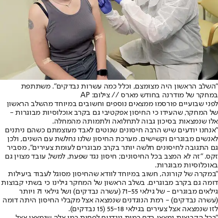
"השלב הראשון היה מצומצם, וכלל כמה עשרות נבדקים". משתתפת
במחקר של מודרנה בחודש מארס // צילום: AP
לפני שבועיים פורסמו ממצאים נוספים וחשובים במיוחד מהשלב הראשון
של המחקר, שהעידו כי החיסון אפקטיבי גם בקרב אוכלוסיות מבוגרות -
אלו שנמצאות בסיכון גבוה לתחלואה ולתמותה מהמחלה.
"אנחנו יודעים שיש הרבה חיסונים שנוטים לאבד מעוצמתם כשהם ניתנים
לאנשים מבוגרים וקשישים. מערכת החיסון שלנו נחלשת עם השנים, ולכן
גם התגובה לחיסונים חלשה יותר בקרב מבוגרים לעומת צעירים", מסביר
זקס. "זה לא המצב בכל החיסונים; חיסון נגד שפעת, למשל, עובד מצוין גם
באוכלוסיות מבוגרות.
"במקרה של קורונה, חשוב במיוחד לוודא שהחיסון מסוגל לעבוד ביעילות
דומה גם בקרב מבוגרים. בשלב הראשון של המחקר גילינו כי בשתי קבוצות
גילאים מבוגרים - של גילאי 71-55 (עשרה נבדקים) ושל גילאי 71 ויותר
(עשרה נבדקים) - רמת הנוגדנים שנמצאה אצל מקבלי החיסון היתה דומה
לזו שנמצאה אצל צעירים בגילאי 55-18 (15 נבדקים).