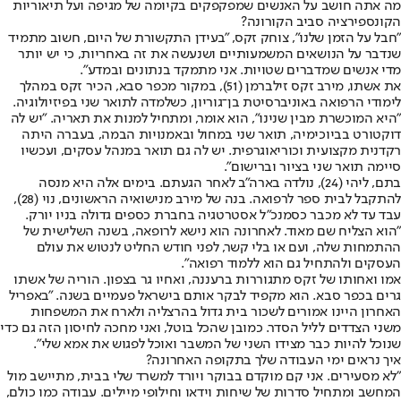
מה אתה חושב על האנשים שמפקפקים בקיומה של מגיפה ועל תיאוריות
הקונספירציה סביב הקורונה?
"חבל על הזמן שלנו", צוחק זקס, "בעידן התקשורת של היום, חשוב מתמיד
שנדבר על הנושאים המשמעותיים ושנעשה את זה באחריות, כי יש יותר
מדי אנשים שמדברים שטויות. אני מתמקד בנתונים ובמדע".
את אשתו, מירב זקס זילברמן (51), במקור מכפר סבא, הכיר זקס במהלך
לימודי הרפואה באוניברסיטת בן־גוריון, כשלמדה לתואר שני בפיזיולוגיה.
"היא המוכשרת מבין שנינו", הוא אומר, ומתחיל למנות את תאריה. "יש לה
דוקטורט בביוכימיה, תואר שני במחול ובאמנויות הבמה, בעברה היתה
רקדנית מקצועית וכוריאוגרפית. יש לה גם תואר במנהל עסקים, ועכשיו
סיימה תואר שני בציור וברישום".
בתם, ליהי (24), נולדה בארה"ב לאחר הגעתם. בימים אלה היא מנסה
להתקבל לבית ספר לרפואה. בנה של מירב מנישואיה הראשונים, נוי (28),
עבד עד לא מכבר כסמנכ"ל אסטרטגיה בחברת כספים גדולה בניו יורק.
"הוא הצליח שם מאוד. לאחרונה הוא נישא לרופאה, בשנה השלישית של
ההתמחות שלה, ועם או בלי קשר, לפני חודש החליט לנטוש את עולם
העסקים ולהתחיל גם הוא ללמוד רפואה".
אמו ואחותו של זקס מתגוררות ברעננה, ואחיו גר בצפון. הוריה של אשתו
גרים בכפר סבא. הוא מקפיד לבקר אותם בישראל פעמיים בשנה. "באפריל
האחרון היינו אמורים לשכור בית גדול בהרצליה ולארח את המשפחות
משני הצדדים לליל הסדר. כמובן שהכל בוטל, ואני מחכה לחיסון הזה גם כדי
שנוכל להיות כבר מצידו השני של המשבר ואוכל לפגוש את אמא שלי".
איך נראים ימי העבודה שלך בתקופה האחרונה?
"לא מסעירים. אני קם מוקדם בבוקר ויורד למשרד שלי בבית, מתיישב מול
המחשב ומתחיל סדרות של שיחות וידאו וחילופי מיילים. עבודה כמו כולם,