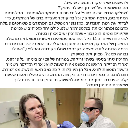
ולהישגים שאני מקווה ומצפה שישיג".
מה המשמעות של "שיתוף פעולה עמוק"?
"שחלקו הגדול נעשה בפועל על ידי מכוני המחקר הלאומיים - החל מגיוס
המתנדבים, הרצת המחקר, וכל בדיקות המעבדה בדם של הנחקרים, כדי
לבדוק את רמת הנוגדנים. כמו גופי הממשל, גם המתנדבים משתפים פעולה
מרצונם ומתוך אמונה בפלטפורמה שלנו. כולם יחד מוכיחים שאכן מה
שקיווינו וצפינו הוא נכון - שהחיסון יעיל, אמין ובטוח".
לפני כחודשיים, ב־14 ביולי, פורסמו ממצאים ראשונים ומוצלחים מהשלב
הראשון של המחקר, ולפיהם החיסון הביא לייצור המיוחל של נוגדנים בדם,
ברמה הדומה לזו שנמצאה בקרב מי שחלו בקורונה והחלימו, "ואפילו
גבוהה ממנה", מציין זקס בסיפוק.
החיסון ניתן בניסוי בשתי זריקות, במרווח של 28 יום ביניהן. על פי זקס,
"אחרי הזריקה הראשונה כמעט אין תופעות לוואי. אחרי הזריקה השנייה
נרשמו תופעות לוואי, אבל הן היו קלות. קצת כאב ראש, חולשה, צמרמורת,
חום לא גבוה במקרים בודדים. בקיצור, ההרגשה היא כאילו חטפת שפעת
קלה, שעוברת בתוך יום־יומיים. למעשה, זה סימן טוב. זו עדות לכך
שמערכת החיסון מגיבה".