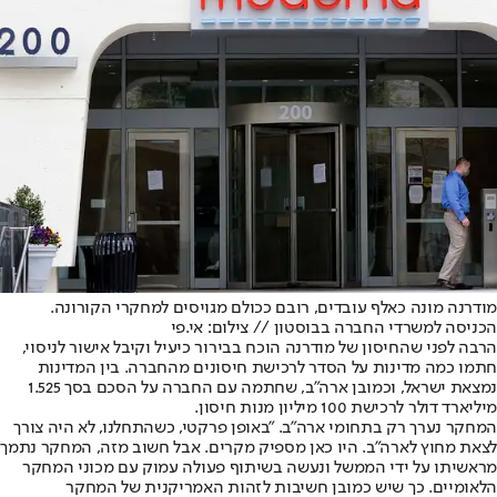
מודרנה מונה כאלף עובדים, רובם ככולם מגויסים למחקרי הקורונה.
הכניסה למשרדי החברה בבוסטון // צילום: אי.פי
הרבה לפני שהחיסון של מודרנה הוכח בבירור כיעיל וקיבל אישור לניסוי,
חתמו כמה מדינות על הסדר לרכישת חיסונים מהחברה. בין המדינות
נמצאת ישראל, וכמובן ארה"ב, שחתמה עם החברה על הסכם בסך 1.525
מיליארד דולר לרכישת 100 מיליון מנות חיסון.
המחקר נערך רק בתחומי ארה"ב. "באופן פרקטי, כשהתחלנו, לא היה צורך
לצאת מחוץ לארה"ב. היו כאן מספיק מקרים. אבל חשוב מזה, המחקר נתמך
מראשיתו על ידי הממשל ונעשה בשיתוף פעולה עמוק עם מכוני המחקר
הלאומיים. כך שיש כמובן חשיבות לזהות האמריקנית של המחקר