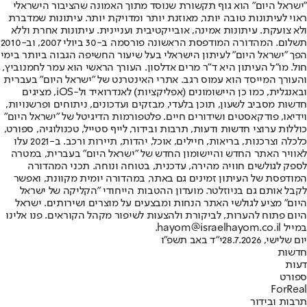
"ישראל היום" הוא גוף תקשורת שנוסד מתוך האמונה שהציבור הישראלי
ראוי לעיתונות טובה יותר, מאוזנת יותר ומדויקת יותר. עיתונות שמדברת
ולא צועקת. עיתונות אמינה, אובייקטיבית ועניינית. עיתונות אחרת וללא
תשלום. המהדורה המודפסת הראשונה פורסמה ב-30 ביולי 2007, וב-2010
הפך "ישראל היום" לעיתון הישראלי בעל שיעור החשיפה הגבוה ביותר בימי
חול. מו"ל העיתון היא ד"ר מרים אדלסון. העורך הראשי הוא עמר לחמנוביץ,
והעורך המייסד הוא עמוס רגב. אתרי האינטרנט של "ישראל היום" בעברית
ובאנגלית, כמו כן היישומונים (אפליקציות) לאנדרואיד ול-iOS, מציגים
חדשות מסביב לשעון, תוכן בלעדי, מבזקים ועדכונים, ניתוחים ופרשנויות,
וידיאו, פודקאסטים ושידורים חיים. פלטפורמות הדיגיטל של "ישראל היום"
כוללות ערוצי חדשות ודעות, תרבות ובידור, לייף סטייל, טכנולוגיה, ספורט,
כלכלה וצרכנות, בריאות, חיילים, אוכל, יהדות, תיירות ורכב. ב-2021 עלו
לאוויר האתר החדש והיישומון החדש של "ישראל היום" בעברית, במטרה
לספק לגולשים חוויה מהירה, עדכנית, בטוחה ונוחה. תכני המהדורה
המודפסת של העיתון זמינים גם באתר, במהדורה יומית מקוונת, ואפשר
לקבל אותם גם בניוזלטר. מועדון ההטבות הייחודי "הקליקה של ישראל
היום" מציע לגולשי האתר הנחות ומבצעים על מוצרים ושירותים. ישראל
היום פתוח להערות, לביקורת ולהצעות לשיפור מקהל הקוראים. פנו אלינו
במייל hayom@israelhayom.co.il.
יום שלישי, 28.7.2026
י"ד באב תשפ"ו
חדשות
דעות
ספורט
ForReal
תרבות ובידור