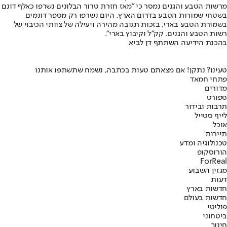
מרשות הטבע והגנים נמסר כי "מאז חזרת טרור הבלונים נשרפו כאלף דונם
בשטחי שמורות הטבע בדרום הארץ. היום נשרפו רק מספר דונמים
בשמורת הטבע בארי, בזכות תגובה מהירה ויעילה של צוותי הכיבוי של
רשות הטבע והגנים, קק״ל וקיבוץ בארי".
בהכנת הידיעה השתתף דן לביא
טעינו? נתקן! אם מצאתם טעות בכתבה, נשמח שתשתפו אותנו
פתחי חמאד
מדורים
ספורט
תרבות ובידור
לייף סטייל
אוכל
תיירות
טכנולוגיה ומדע
הורוסקופ
ForReal
מגזין השבוע
דעות
חדשות בארץ
חדשות בעולם
פוליטי
ביטחוני
חינוך