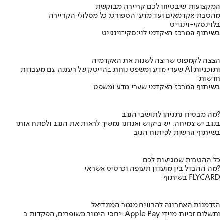
המקצועות שיבטיחו לכם קריירה מבוקשת
מהסבת אקדמאים ועד מדעי הספורט: כל מסלולי הקריירה
בלוינסקי-וינגייט
בשיתוף המרכז האקדמי לוינסקי־וינגייט
הצצה לקמפוס שרוצה לשנות את האקדמיה
שערי מדע ומשפט נוחת בהייטק של רעננה עם מעבדות AI ותוכניות
חדשות
בשיתוף המרכז האקדמי שערי מדע ומשפט
מה מבטיח נתניהו לתושבי הנגב?
בנגב יש צמיחה, יש ביקוש ואנחנו נמשיך לראות את הנגב ולפתח אותו
בשיתוף הרשות לפיתוח הנגב
כל ההטבות שמגיעות לכם
מה ההבדל בין מועדון תעופה וכרטיס אשראי?
בשיתוף FLYCARD
הזדמנות האחרונה להרוויח מגמר המונדיאל
יחסי הימור משופרים, הפקדות ב-Apple Pay ותשלום זכיות מיידי