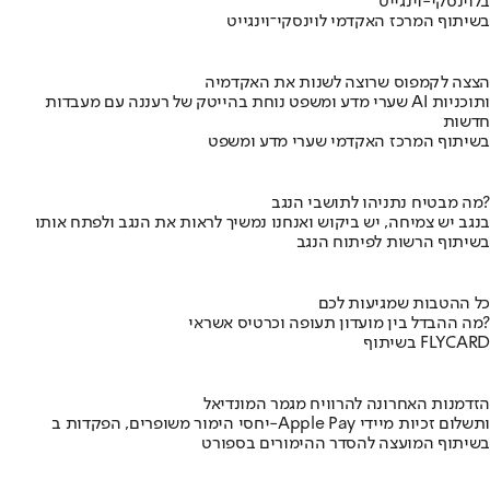
בלוינסקי-וינגייט
בשיתוף המרכז האקדמי לוינסקי־וינגייט
הצצה לקמפוס שרוצה לשנות את האקדמיה
שערי מדע ומשפט נוחת בהייטק של רעננה עם מעבדות AI ותוכניות
חדשות
בשיתוף המרכז האקדמי שערי מדע ומשפט
מה מבטיח נתניהו לתושבי הנגב?
בנגב יש צמיחה, יש ביקוש ואנחנו נמשיך לראות את הנגב ולפתח אותו
בשיתוף הרשות לפיתוח הנגב
כל ההטבות שמגיעות לכם
מה ההבדל בין מועדון תעופה וכרטיס אשראי?
בשיתוף FLYCARD
הזדמנות האחרונה להרוויח מגמר המונדיאל
יחסי הימור משופרים, הפקדות ב-Apple Pay ותשלום זכיות מיידי
בשיתוף המועצה להסדר ההימורים בספורט