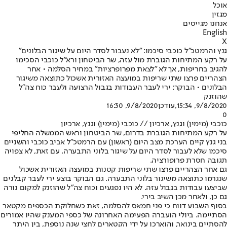
אוכל
מגזין
אנחנו מגייסים
English
X
גנץ והרמטכ"ל כוכבי סיכמו: "לא נעבור לסדר היום על שיגור הבלונים"
על רקע המתיחות הגוברת מול עזה, שר הביטחון ורא"ל כוכבי הסכימו
להגיב בחריפות, אך לא "לצאת מפרופרציות" במחיר הסלמה • אחר
הצהריים פרצו שתי שריפות במועצה האזורית אשכול כתוצאה משיגור
הבלונים • הבוקר: ירי לעבר העבודות בגבול הרצועה ולעבר כוח צה"ל
שהוזנק
9/8/2020, 15:34
,עודכן
9/8/2020, 16:30
0
כוכבי (מימין) וגנץ, ארכיון // כוכבי (מימין) וגנץ, ארכיון
על רקע המתיחות הגוברת בדרום, שר הביטחון וראש הממשלה החליפי
בני גנץ קיים הערכת מצב היום (ראשון) עם הרמטכ"ל אביב כוכבי והשניים
סיכמו שלא לעבור לסדר היום על שיגור בלוני התבערה. עם זאת, לא צפויה
תגובה חסרת פרופורציה.
גם אחר הצהריים פרצו שתי שריפות קטנות במועצה האזורית אשכול
שנגרמו כתוצאה משיגור בלוני התבערה. גם הבוקר בוצע ירי לעבר קבלנים
שביצעו עבודות בגבול עזה. לא היו נפגעים וכוח צה"ל שהוזנק למקום נורה
גם כן, ולאחר מכן השיב בירי.
בסוף השבוע דווח כי פני חמאס להסלמה, זאת כשחלוקת הכספים מקטאר
הסתיימה. ביולי הועברה הפעימה האחרונה של כספי המענק שהיו אמורים
להסתיים בינואר, והוארכו על ידי הקטארים לחצי שנה נוספת, בין היתר