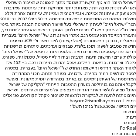
"ישראל היום" הוא גוף תקשורת שנוסד מתוך האמונה שהציבור הישראלי
ראוי לעיתונות טובה יותר, מאוזנת יותר ומדויקת יותר. עיתונות שמדברת
ולא צועקת. עיתונות אמינה, אובייקטיבית ועניינית. עיתונות אחרת וללא
תשלום. המהדורה המודפסת הראשונה פורסמה ב-30 ביולי 2007, וב-2010
הפך "ישראל היום" לעיתון הישראלי בעל שיעור החשיפה הגבוה ביותר בימי
חול. מו"ל העיתון היא ד"ר מרים אדלסון. העורך הראשי הוא עמר לחמנוביץ,
והעורך המייסד הוא עמוס רגב. אתרי האינטרנט של "ישראל היום" בעברית
ובאנגלית, כמו כן היישומונים (אפליקציות) לאנדרואיד ול-iOS, מציגים
חדשות מסביב לשעון, תוכן בלעדי, מבזקים ועדכונים, ניתוחים ופרשנויות,
וידיאו, פודקאסטים ושידורים חיים. פלטפורמות הדיגיטל של "ישראל היום"
כוללות ערוצי חדשות ודעות, תרבות ובידור, לייף סטייל, טכנולוגיה, ספורט,
כלכלה וצרכנות, בריאות, חיילים, אוכל, יהדות, תיירות ורכב. ב-2021 עלו
לאוויר האתר החדש והיישומון החדש של "ישראל היום" בעברית, במטרה
לספק לגולשים חוויה מהירה, עדכנית, בטוחה ונוחה. תכני המהדורה
המודפסת של העיתון זמינים גם באתר, במהדורה יומית מקוונת, ואפשר
לקבל אותם גם בניוזלטר. מועדון ההטבות הייחודי "הקליקה של ישראל
היום" מציע לגולשי האתר הנחות ומבצעים על מוצרים ושירותים. ישראל
היום פתוח להערות, לביקורת ולהצעות לשיפור מקהל הקוראים. פנו אלינו
במייל hayom@israelhayom.co.il.
יום חמישי, 26.3.2026
ח' בניסן תשפ"ו
חדשות
דעות
ספורט
ForReal
תרבות ובידור