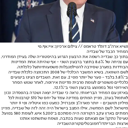
נשיא ארה"ב דונלד טראמפ // צילום ארכיון: איי.אף.פי
המחיר הכבד של שבדיה
בתוך כך, שבדיה רשמה את הרבעון הגרוע בהיסטוריה שלה בעידן המודרני,
עם צניחה של 8.6% בתוצר ברבעון השני - אף שהיתה אחת המדינות
הבודדות במערב שסירבה להטיל
מגבלות משמעותיות
על כלכלתה.
לשם השוואה, בשיא המשבר הכלכלי של 2008 התכווצה כלכלת שבדיה
ב־3.8% בלבד - פער של יותר מפי 2. עם זאת, השבדים הציגו ביצועים
כלכליים משופרים לעומת מרבית מדינות אירופה, לאחר שגוש הסחר
האירופי נפל בממוצע ברבעון השני ב־12.1%.
באיזון עם המחיר הבריאותי, נראה כי שבדיה יצאה ושכרה בהפסדה: נכון
לאתמול בערב, מניין המתים במדינה עמד על יחס של 570 קורבנות לכל
מיליון תושבים - יותר מארה"ב ומברזיל, כמעט כמו איטליה ופי 9 יותר
מישראל. לשם המחשה, אילו המצב בישראל היה זהה לזה של שבדיה, מניין
המתים בארץ עקב הקורונה היה מסתכם ב־5,200 איש, לעומת 580 בפועל.
טעינו? נתקן! אם מצאתם טעות בכתבה, נשמח שתשתפו אותנו
ארצות הברית
דו"ח
מובטלים
קורונה
שבדיה