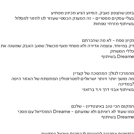
בזמן שהצפון נאבק, הסיוע הגיע מכיוון מפתיע
בעלי עסקים מספרים - זה המענק הכספי שעוזר לנו לחזור למסלול
בשיתוף מזרחי טפחות
נקיון פסח - לא מה שהכרתם
דק במיוחד, עוצמה אדירה ולא מפחד מאף מכשול: שואב האבק שמשנה את
כללי המשחק
בשיתוף Dreame
מהמרכז לגולן: המהפכה של קצרין
מה מושך יותר ויותר ישראלים למטרופולין המתפתח של האזור היפה
במדינה?
בשיתוף אבני דרך וי.ד ברזאני
המקום הכי טוב באיצטדיון - שלכם
המונדיאל עם מסכי Dreame - כמו שעוד לא ראיתם ולא שמעתם
בשיתוף Dreame
הזדמנות אחרונה להצטרף לנבחרות ישראל במדעים