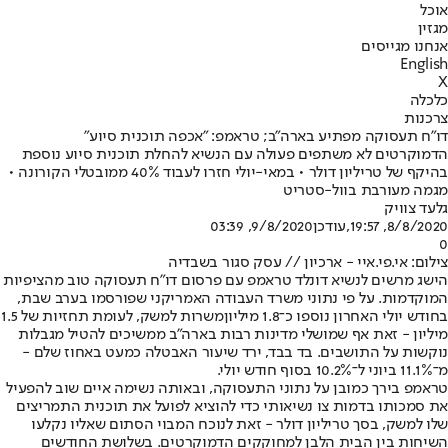
אוכל
מגזין
אנחנו מגייסים
English
X
כלכלה
צרכנות
דו"ח תעסוקה מפתיע בארה"ב; טראמפ: "אכפה תוכנית סיוע"
הדמוקרטים לא משתפים פעולה עם הנשיא להחלת תוכנית סיוע נוספת
בהיקף של טריליון דולר • במאי-יולי חזרו לעבוד 40% ממובטלי הקורונה •
מגמה מעורבת בוול-סטריט
גלעד צוויק
8/8/2020, 19:57
,עודכן
9/8/2020, 03:39
0
צילום: אי.פי.איי - ארכיון // עסק סגור בשבדיה
הישג מרשים לנשיא דונלד טראמפ עם פרסום דו"ח תעסוקה טוב מהציפיות
המוקדמות. על פי נתוני משרד העבודה האמריקני שפורסמו בערב שבת,
בחודש יולי האחרון נוספו כ־1.8 מיליון
משרות למשק
, לעומת תחזיות של 1.5
מיליון - זאת אף שמושלי מדינות רבות בארה"ב ממשיכים להטיל מגבלות
נוקשות על התושבים. בד בבד, ירד שיעור האבטלה כמעט באחוז שלם -
מ־11.1% ביוני ל־10.2% בסוף חודש יולי.
טראמפ בירך כמובן על נתוני התעסוקה, ובאותה נשימה איים שוב להפעיל
את סמכותו בדמות צו נשיאותי כדי להוציא לפועל את תוכנית התמריצים
שלו למשק, בסך טריליון דולר - זאת לנוכח המבוי הסתום שאליו נקלעו
השיחות בין הבית הלבן למחוקקים הדמוקרטים. בשלושת החודשים