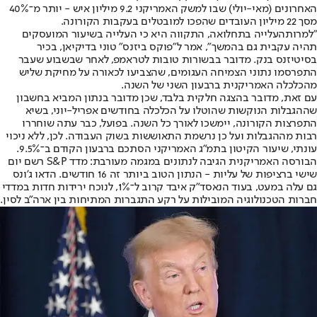
האחרונים (מאי-יולי) שבו למשק האמריקני 9.2 מיליון איש - יותר מ־40%
מסך 22 מיליון העובדים שהפכו למובטלים בעקבות הקורונה.
"למרות
העלייה בתחלואה
, התקווה היא כי העלייה בשיעור המועסקים
תהיה עקבית גם בהמשך", אמר ל"פוקס ביזנס" טוני בדיקיאן, בכיר
בסיטיזנס בנק. מדובר בבשורות טובות לטראמפ, לאחר שבשבוע שעבר
התפרסמו נתוני הצמיחה העגומים, שהצביעו לכאורה על מחיקת שליש
מהכלכלה האמריקנית ברבעון השני של השנה.
עם זאת, מדובר בהצגה חלקית בלבד, שכן מדובר בנתון המביא בחשבון
שההגבלות הנוקשות שהוטלו על הכלכלה בחודשים אפריל-יוני, בשיא
התפרצות הקורונה, יימשכו לאורך כל השנה. בפועל, כבר עתה שוחררו
רבות מההגבלות ועל כן נרשמת התאוששות בשוק העבודה. לכן, ללא ניכוי
עונתי, שיעור הקיטון בתמ"ג האמריקני הסתכם ברבעון הקודם ב־9.5%.
הבורסה האמריקנית הגיבה לנתונים במגמה מעורבת: מדד S&P רשם יום
שישי ברציפות של עליות - הנתון הטוב ביותר זה 16 חודשים. הדאו ג'ונס
גם עלה במעט, בעוד הנאסד"ק איבד קרוב ל־1%, לנוכח ירידות חדות במדדי
חברות הטכנולוגיה המובילות על רקע התגברות המתיחות בין ארה"ב לסין.