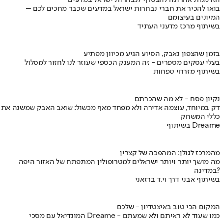
בואו להכיר את חברי נבחרות ישראל במדעים שכבר מחכים לכם –
המיונים בעיצומם
בשיתוף מרכז מדעני העתיד
בזמן שהצפון נאבק, הסיוע הגיע מכיוון מפתיע
בעלי עסקים מספרים - זה המענק הכספי שעוזר לנו לחזור למסלול
בשיתוף מזרחי טפחות
נקיון פסח - לא מה שהכרתם
דק במיוחד, עוצמה אדירה ולא מפחד מאף מכשול: שואב האבק שמשנה את
כללי המשחק
בשיתוף Dreame
מהמרכז לגולן: המהפכה של קצרין
מה מושך יותר ויותר ישראלים למטרופולין המתפתח של האזור היפה
במדינה?
בשיתוף אבני דרך וי.ד ברזאני
המקום הכי טוב באיצטדיון - שלכם
המונדיאל עם מסכי Dreame - כמו שעוד לא ראיתם ולא שמעתם