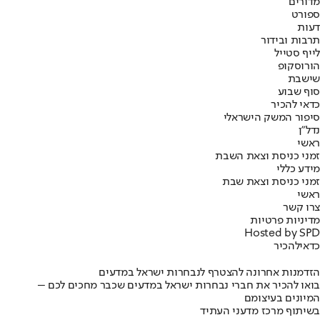
מדורים
ספורט
דעות
תרבות ובידור
לייף סטייל
הורוסקופ
שישבת
סוף שבוע
כדאי להכיר
סיפור המשק הישראלי
נדל"ן
ראשי
זמני כניסת וצאת השבת
מידע כללי
זמני כניסת וצאת שבת
ראשי
צרו קשר
מדיניות פרטיות
Hosted by SPD
כדאי
להכיר
הזדמנות אחרונה להצטרף לנבחרות ישראל במדעים
בואו להכיר את חברי נבחרות ישראל במדעים שכבר מחכים לכם –
המיונים בעיצומם
בשיתוף מרכז מדעני העתיד