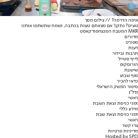
איפה הדרמה? // צילום מסך
טעינו? נתקן! אם מצאתם טעות בכתבה, נשמח שתשתפו אותנו
MKR המטבח המנצח
פודקאסט
מדורים
ספורט
דעות
תרבות ובידור
לייף סטייל
הורוסקופ
שישבת
סוף שבוע
כדאי להכיר
סיפור המשק הישראלי
נדל"ן
ראשי
זמני כניסת וצאת השבת
מידע כללי
זמני כניסת וצאת שבת
ראשי
צרו קשר
מדיניות פרטיות
Hosted by SPD