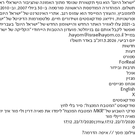
"ישראל היום" הוא גוף תקשורת שנוסד מתוך האמונה שהציבור הישראלי ראוי 
ת
ופרשנויות, וידיאו, פודקאסטים ושידורים חיים. פלטפורמות הדיגיטל של "ישרא
ב-2021 עלו לאוויר האתר החדש והיישומון החדש של "ישראל היום" בע
ואפשר לקבל אותם גם בניוזלטר. מועדון ההטבות הייחודי "הקליקה של ישרא
במייל hayom@israelhayom.co.il.
יום רביעי, 11.3.2026
כ"ב באדר תשפ"ו
חדשות
דעות
ספורט
ForReal
תרבות ובידור
אוכל
מגזין
אנחנו מגייסים
English
X
פודקאסטים
פוּדקאסט "המטבח המנצח": סיר בלי לחץ
פרקי השבוע של "MKR המטבח המנצח" לימדו את מאיה דרין ולי מור איך יוצרים אקשן כשאין מתח • פוּדקאסט ערב לחיך לסיכום סבב שלישי של תוכניות אולפן
מאיה דרין
לי מור
22/7/2020, 17:12
,עודכן
22/7/2020, 17:12
0
צילום: מסך // איפה הדרמה?