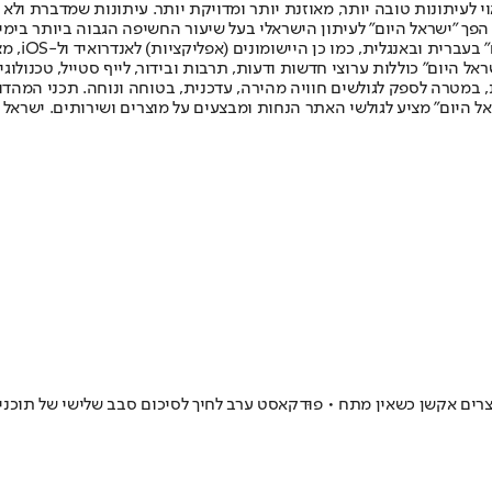
לעיתונות טובה יותר, מאוזנת יותר ומדויקת יותר. עיתונות שמדברת ולא צ
שלום. המהדורה המודפסת הראשונה פורסמה ב-30 ביולי 2007, וב-2010 הפך "ישראל היום" לעיתון הישראלי בעל שי
לחמנוביץ,
ל היום" כוללות ערוצי חדשות ודעות, תרבות ובידור, לייף סטייל, טכנולוגיה
ברית, במטרה לספק לגולשים חוויה מהירה, עדכנית, בטוחה ונוחה. תכני המה
ל היום" מציע לגולשי האתר הנחות ומבצעים על מוצרים ושירותים. ישראל 