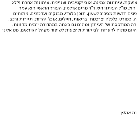
ועקת. עיתונות אמינה, אובייקטיבית ועניינית. עיתונות אחרת וללא
עור החשיפה הגבוה ביותר בימי חול. מו"ל העיתון היא ד"ר מרים אדלסון. העורך הראשי הוא עמר
 והעורך המייסד הוא עמוס רגב. אתרי האינטרנט של "ישראל היום" בעברית ובאנגלית, כמו כן היישומונים (אפליקציות) לאנדרואיד ול-iOS, מציגים חדשות מסביב לשעון, תוכן בלעדי, מבזקים ועדכונים, ניתוחים
, ספורט, כלכלה וצרכנות, בריאות, חיילים, אוכל, יהדות, תיירות ורכב.
דורה המודפסת של העיתון זמינים גם באתר, במהדורה יומית מקוונת,
היום פתוח להערות, לביקורת ולהצעות לשיפור מקהל הקוראים. פנו אלינו