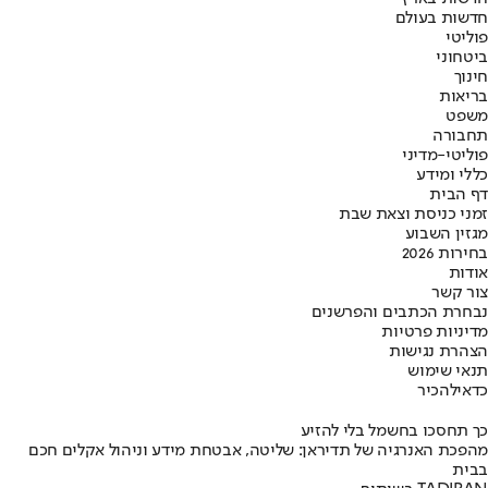
חדשות בעולם
פוליטי
ביטחוני
חינוך
בריאות
משפט
תחבורה
פוליטי-מדיני
כללי ומידע
דף הבית
זמני כניסת וצאת שבת
מגזין השבוע
בחירות 2026
אודות
צור קשר
נבחרת הכתבים והפרשנים
מדיניות פרטיות
הצהרת נגישות
תנאי שימוש
כדאי
להכיר
כך תחסכו בחשמל בלי להזיע
מהפכת האנרגיה של תדיראן: שליטה, אבטחת מידע וניהול אקלים חכם
בבית