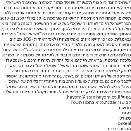
"ישראל היום" הוא גוף תקשורת שנוסד מתוך האמונה שהציבור הישראלי
ראוי לעיתונות טובה יותר, מאוזנת יותר ומדויקת יותר. עיתונות שמדברת
ולא צועקת. עיתונות אמינה, אובייקטיבית ועניינית. עיתונות אחרת וללא
תשלום. המהדורה המודפסת הראשונה פורסמה ב-30 ביולי 2007, וב-2010
הפך "ישראל היום" לעיתון הישראלי בעל שיעור החשיפה הגבוה ביותר בימי
חול. מו"ל העיתון היא ד"ר מרים אדלסון. העורך הראשי הוא עמר לחמנוביץ,
והעורך המייסד הוא עמוס רגב. אתרי האינטרנט של "ישראל היום" בעברית
ובאנגלית, כמו כן היישומונים (אפליקציות) לאנדרואיד ול-iOS, מציגים
חדשות מסביב לשעון, תוכן בלעדי, מבזקים ועדכונים, ניתוחים ופרשנויות,
וידיאו, פודקאסטים ושידורים חיים. פלטפורמות הדיגיטל של "ישראל היום"
כוללות ערוצי חדשות ודעות, תרבות ובידור, לייף סטייל, טכנולוגיה, ספורט,
כלכלה וצרכנות, בריאות, חיילים, אוכל, יהדות, תיירות ורכב. ב-2021 עלו
לאוויר האתר החדש והיישומון החדש של "ישראל היום" בעברית, במטרה
לספק לגולשים חוויה מהירה, עדכנית, בטוחה ונוחה. תכני המהדורה
המודפסת של העיתון זמינים גם באתר, במהדורה יומית מקוונת, ואפשר
לקבל אותם גם בניוזלטר. מועדון ההטבות הייחודי "הקליקה של ישראל
היום" מציע לגולשי האתר הנחות ומבצעים על מוצרים ושירותים. ישראל
היום פתוח להערות, לביקורת ולהצעות לשיפור מקהל הקוראים. פנו אלינו
במייל hayom@israelhayom.co.il.
יום שני, 6.7.2026
כ"א בתמוז תשפ"ו
חדשות
דעות
ספורט
ForReal
תרבות ובידור