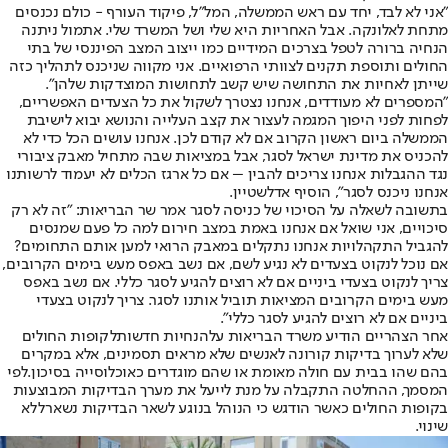
"אני לא לבד, יחד עם ראש הממשלה, המל"ל, פיקוד העורף - כולם נכנסים
מתחת לאלונקה. אבל האחריות היא שלי ושל המשרד שלי. אתמול ניתנה
הנחיה ברורה לטפל בצרכים המידיים כמו ייצוב המצב הפיננסי של בתי
החולים ותוספת תקנים לצוותי הרפואיים. אני מקווה שניכנס לתהליך כזה
שייתן לאחיות את התחושה שיש קשב לתחושות המוצדקות שלהן״.
"המספרים לא מעודדים, אנחנו נצטרך לשקול את כל הצעדים האפשריים,
לפחות לפני היפוך המגמה לעצור את קצב העלייה והנושא יבוא לישיבת
הממשלה ביום ראשון הקרוב אם לא קודם לכן. אנחנו עושים הכל כדי לא
להכניס את מדינת ישראל לסגר, אבל במציאות שבה מתחיל מאבק ציבורי
נגד ההגבלות אנחנו צריכים להבין – אם כל ארגז הכלים לא יעמוד לרשותנו
אנחנו ניכנס לסגר", הוסיף אדלשטיין.
בתשובה לשאלה על הסיכוי של כניסה לסגר אמר שר הבריאות: "זה לא רק
סיכויים, אני שואל אם אנחנו באמת במצב חירום למה כל פעם שמנסים
להגביל התקהלויות אנחנו נתקלים במאבק הרואי למען אותם התחומים?
אם נוכל לנקוט בצעדים לא נגיע לשם, אם נשב באפס מעש בימים הקרובים,
צריך לנקוט בצעדי ביניים אם לא רוצים להגיע לסגר כללי. אם נשב באפס
מעש בימים הקרובים המציאות תוביל אותנו לסגר. צריך לנקוט בצעדי
ביניים אם לא רוצים להגיע לסגר כללי".
אחר הצהריים הודיע משרד הבריאות על
הנחיות חדשות
לקופות החולים
שלא לערוך בדיקות קורונה לאנשים שלא מראים תסמינים, אלא במקרים
בהם שהו בבית עם חולה מאומת או שהם מוגדרים כאוכלוסייה בסיכון.
לפי
המסמך, ההחלטה התקבלה על מנת לייעל את מערך הבדיקות המבוצעות
בקופות החולים כאשר הודגש כי הנוהל בנוגע לשאר הבדיקות נשאר
ללא
שינוי
.