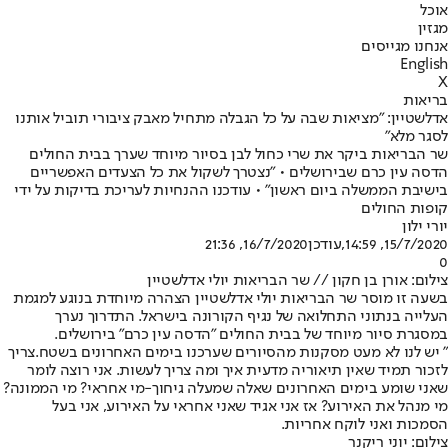
אוכל
מגזין
אנחנו מגייסים
English
X
בריאות
אדלשטיין: "מציאות שבה על כל הגבלה מתחיל מאבק ציבורי תוביל אותנו
לסגר מלא"
שר הבריאות ביקר את שרי כחול לבן בסיור מיוחד שערך בבית החולים
הדסה עין כרם שבירושלים • "נצטרך לשקול את כל הצעדים האפשריים
בישיבת הממשלה ביום ראשון" • עודכנו ההנחיות לעריכת בדיקות על ידי
קופות החולים
יורי ילון
15/7/2020, 14:59
,עודכן
16/7/2020, 21:36
0
צילום: אורן בן חקון // שר הבריאות יולי אדלשטיין
בשעה זו מוסר שר הבריאות יולי אדלשטיין הצהרה מיוחדת בנוגע למגמת
העלייה בנתוני התחלואה של נגיף הקורונה בישראל. התדרוך נערך
במסגרת סיור מיוחד של בבית החולים "הדסה עין כרם" בירושלים.
" יש לנו לא מעט מסקנות מהסיורים שערכנו בימים האחרונים בשטח.
צריך
לזכור תמיד שאין תיאוריה מדעית איך ומה צריך לעשות. אני רוצה לומר
שאני שומע בימים האחרונים שאלה שמעלה גיחוך-מי אחראי? מי הממונה?
מי מנהל את האירוע? אז אני אגיד שאני אחראי על האירוע, אני בעל
הסמכות ואני לוקח אחריות.
צילום: יוני ריקנר