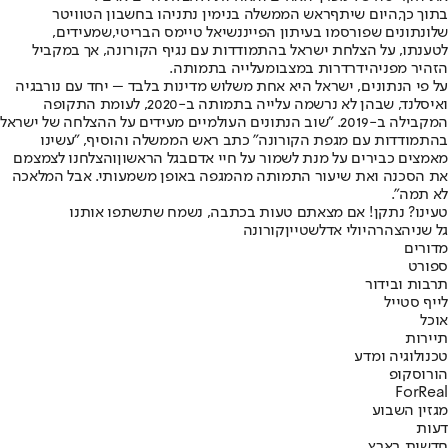
בתוך כך,
היום שיתף
ראש הממשלה בנימין נתניהו בחשבון הטוויטר
שלו
נתונים שפורסמו בעיתון הפייננשיאל טיימס הבריטי
,
שמעידים,
לטענתו, על הצלחת ישראל בהתמודדות עם נגיף הקורונה, אך במקביל
הזהיר מפני
הידרדרות במצב
ומעלייה בתמותה.
על פי הנתונים, ישראל היא אחת משלוש מדינות בלבד – יחד עם נורבגיה
ואיסלנד, שבהן לא נרשמה עלייה בתמותה ב-2020, לעומת התקופה
המקבילה ב-2019. "שוב הנתונים העולמיים מעידים על ההצלחה של ישראל
בהתמודדות עם מגפת הקורונה" כתב ראש הממשלה והוסיף, "עשינו
מאמצים כבירים על מנת לשמור על חיי אדם
בגל הראשון
והצלחנו לצמצמם
את הסכנה ואת שיעור התמותה מהמגפה באופן משמעותי. אבל המלאכה
לא תמה".
טעינו? נתקן! אם מצאתם טעות בכתבה, נשמח שתשתפו אותנו
גל שני
הצהרה
יולי אדלשטיין
קורונה
מדורים
ספורט
תרבות ובידור
לייף סטייל
אוכל
תיירות
טכנולוגיה ומדע
הורוסקופ
ForReal
מגזין השבוע
דעות
חדשות בארץ