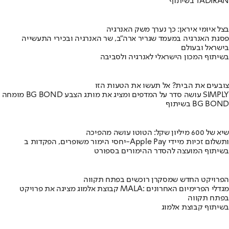
בשיתוף TADIRAN
בצל איומי איראן: כך נערך משק האנרגיה
פסגת האנרגיה במעמד שגריר ארה"ב, שר האנרגיה ובכירי התעשייה
בישראל ובעולם
בשיתוף המכון הישראלי לאנרגיה ולסביבה
צובעים את הבית? אל תעשו את הטעות הזו
מומחה BG BOND עושה סדר על המדפים ומציג את מותג הצבע SIMPLY
בשיתוף BG BOND
שיא של 600 מיליון שקל: הטוטו עושה מהפיכה
יחסי הימור משופרים, הפקדות ב-Apple Pay ותשלום זכיות מיידי
בשיתוף המועצה להסדר ההימורים בספורט
הפרויקט החדש שמסקרן רוכשים בפתח תקווה
קבוצת אלמוג מציגה את פרויקט MALA: מגדלי הפרימיום האחרונים
בפתח תקווה
בשיתוף קבוצת אלמוג