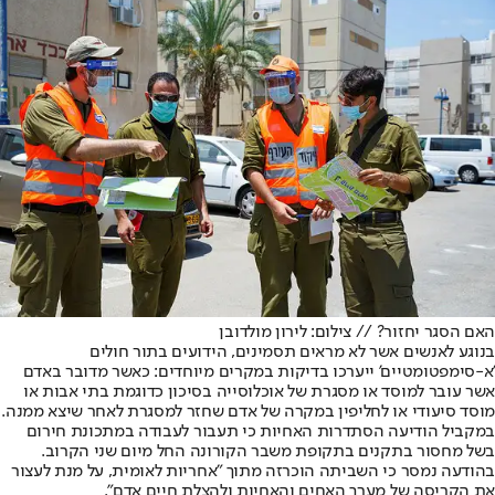
האם הסגר יחזור? // צילום: לירון מולדובן
בנוגע לאנשים אשר לא מראים תסמינים, הידועים בתור חולים
'א-סימפטומטיים' ייערכו בדיקות במקרים מיוחדים: כאשר מדובר באדם
אשר עובר למוסד או מסגרת של אוכלוסייה בסיכון כדוגמת בתי אבות או
מוסד סיעודי או לחליפין במקרה של אדם שחזר למסגרת לאחר שיצא ממנה.
במקביל הודיעה הסתדרות האחיות כי תעבור לעבודה במתכונת חירום
בשל מחסור בתקנים בתקופת משבר הקורונה החל מיום שני הקרוב.
בהודעה נמסר כי השביתה הוכרזה מתוך "אחריות לאומית, על מנת לעצור
את הקריסה של מערך האחים והאחיות ולהצלת חיים אדם".