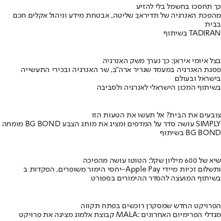
כך תחסכו בחשמל בלי להזיע
מהפכת האנרגיה של תדיראן: שליטה, אבטחת מידע וניהול אקלים חכם
בבית
בשיתוף TADIRAN
בצל איומי איראן: כך נערך משק האנרגיה
פסגת האנרגיה במעמד שגריר ארה"ב, שר האנרגיה ובכירי התעשייה
בישראל ובעולם
בשיתוף המכון הישראלי לאנרגיה ולסביבה
צובעים את הבית? אל תעשו את הטעות הזו
מומחה BG BOND עושה סדר על המדפים ומציג את מותג הצבע SIMPLY
בשיתוף BG BOND
שיא של 600 מיליון שקל: הטוטו עושה מהפיכה
יחסי הימור משופרים, הפקדות ב-Apple Pay ותשלום זכיות מיידי
בשיתוף המועצה להסדר ההימורים בספורט
הפרויקט החדש שמסקרן רוכשים בפתח תקווה
קבוצת אלמוג מציגה את פרויקט MALA: מגדלי הפרימיום האחרונים