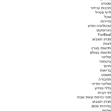
ספורט
תרבות ובידור
לייף סטייל
אוכל
תיירות
טכנולוגיה ומדע
הורוסקופ
ForReal
מגזין השבוע
דעות
חדשות בארץ
חדשות בעולם
פוליטי
ביטחוני
חינוך
בריאות
משפט
תחבורה
פוליטי-מדיני
כללי ומידע
דף הבית
זמני כניסת וצאת שבת
מגזין השבוע
בחירות 2026
אודות