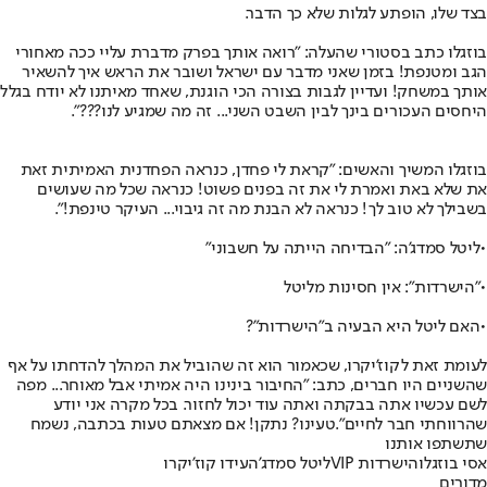
בצד שלו, הופתע לגלות שלא כך הדבר.
בוזגלו כתב בסטורי שהעלה: "רואה אותך בפרק מדברת עליי ככה מאחורי
הגב ומטנפת! בזמן שאני מדבר עם ישראל ושובר את הראש איך להשאיר
אותך במשחק! ועדיין לגבות בצורה הכי הוגנת, שאחד מאיתנו לא יודח בגלל
היחסים העכורים בינך לבין השבט השני... זה מה שמגיע לנו???".
בוזגלו המשיך והאשים: "קראת לי פחדן, כנראה הפחדנית האמיתית זאת
את שלא באת ואמרת לי את זה בפנים פשוט! כנראה שכל מה שעושים
בשבילך לא טוב לך! כנראה לא הבנת מה זה גיבוי... העיקר טינפת!".
•
ליטל סמדג'ה: "הבדיחה הייתה על חשבוני"
•
"הישרדות": אין חסינות מליטל
•
האם ליטל היא הבעיה ב"הישרדות"?
לעומת זאת לקוז'יקרו, שכאמור הוא זה שהוביל את המהלך להדחתו על אף
שהשניים היו חברים, כתב: "החיבור בינינו היה אמיתי אבל מאוחר... מפה
לשם עכשיו אתה בבקתה ואתה עוד יכול לחזור. בכל מקרה אני יודע
שהרווחתי חבר לחיים".
טעינו? נתקן! אם מצאתם טעות בכתבה, נשמח
שתשתפו אותנו
אסי בוזגלו
הישרדות VIP
ליטל סמדג'ה
עידו קוז'יקרו
מדורים