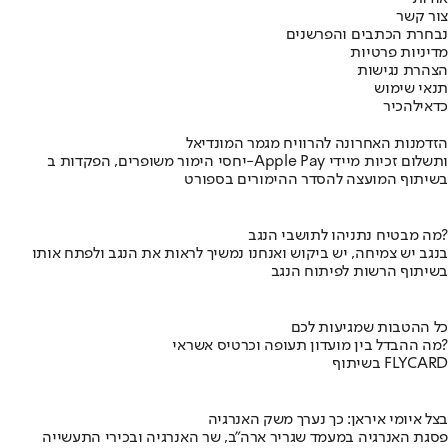
צור קשר
נבחרת הכתבים והפרשנים
מדיניות פרטיות
הצהרת נגישות
תנאי שימוש
כדאי
להכיר
הזדמנות האחרונה להרוויח מגמר המונדיאל
יחסי הימור משופרים, הפקדות ב-Apple Pay ותשלום זכיות מיידי
בשיתוף המועצה להסדר ההימורים בספורט
מה מבטיח נתניהו לתושבי הנגב?
בנגב יש צמיחה, יש ביקוש ואנחנו נמשיך לראות את הנגב ולפתח אותו
בשיתוף הרשות לפיתוח הנגב
כל ההטבות שמגיעות לכם
מה ההבדל בין מועדון תעופה וכרטיס אשראי?
בשיתוף FLYCARD
בצל איומי איראן: כך נערך משק האנרגיה
פסגת האנרגיה במעמד שגריר ארה"ב, שר האנרגיה ובכירי התעשייה