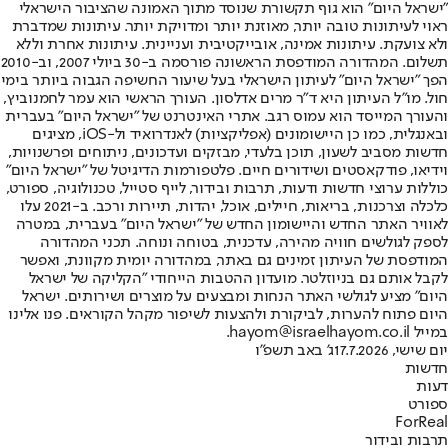
"ישראל היום" הוא גוף תקשורת שנוסד מתוך האמונה שהציבור הישראלי
ראוי לעיתונות טובה יותר, מאוזנת יותר ומדויקת יותר. עיתונות שמדברת
ולא צועקת. עיתונות אמינה, אובייקטיבית ועניינית. עיתונות אחרת וללא
תשלום. המהדורה המודפסת הראשונה פורסמה ב-30 ביולי 2007, וב-2010
הפך "ישראל היום" לעיתון הישראלי בעל שיעור החשיפה הגבוה ביותר בימי
חול. מו"ל העיתון היא ד"ר מרים אדלסון. העורך הראשי הוא עמר לחמנוביץ,
והעורך המייסד הוא עמוס רגב. אתרי האינטרנט של "ישראל היום" בעברית
ובאנגלית, כמו כן היישומונים (אפליקציות) לאנדרואיד ול-iOS, מציגים
חדשות מסביב לשעון, תוכן בלעדי, מבזקים ועדכונים, ניתוחים ופרשנויות,
וידיאו, פודקאסטים ושידורים חיים. פלטפורמות הדיגיטל של "ישראל היום"
כוללות ערוצי חדשות ודעות, תרבות ובידור, לייף סטייל, טכנולוגיה, ספורט,
כלכלה וצרכנות, בריאות, חיילים, אוכל, יהדות, תיירות ורכב. ב-2021 עלו
לאוויר האתר החדש והיישומון החדש של "ישראל היום" בעברית, במטרה
לספק לגולשים חוויה מהירה, עדכנית, בטוחה ונוחה. תכני המהדורה
המודפסת של העיתון זמינים גם באתר, במהדורה יומית מקוונת, ואפשר
לקבל אותם גם בניוזלטר. מועדון ההטבות הייחודי "הקליקה של ישראל
היום" מציע לגולשי האתר הנחות ומבצעים על מוצרים ושירותים. ישראל
היום פתוח להערות, לביקורת ולהצעות לשיפור מקהל הקוראים. פנו אלינו
במייל hayom@israelhayom.co.il.
יום שישי, 17.7.2026
ג' באב תשפ"ו
חדשות
דעות
ספורט
ForReal
תרבות ובידור