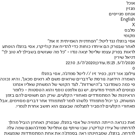
אוכל
מגזין
אנחנו מגייסים
English
X
סלבס
מקומי
אסי בוזגלו נגד ליטל: "הפחדנית האמיתית זו את"
לאחר שבפרק הם איחדו כוחות כדי להדיח את קוז'יקרו, אסי בוזגלו הופתע
לראות בפרק עצמו שליטל יצאה נגדו • "כל מה שעושים בשבילך לא טוב לך"
דניאל שירין
5/7/2020, 15:23
,עודכן
5/7/2020, 22:10
0
צילום: אור דנון, כפיר זיו // ליטל סמדג'ה, אסי בוזגלו
האמרה הידועה גורסת ש"דברים שרואים משם לא רואים מכאן", והיא נכונה
פי כמה כשמדובר ב"הישרדות". לצד הקושי של המשחק שאליו אנחנו
כצופים לא תמיד מודעים, יש גם אלמנט נוסף והוא הטסטות - כלומר
הראיונות של המתמודדים מאחורי הקלעים, שרק הם חשופים להם בזמן
המשחק. כך יכול מתמודד כלשהו לומר למתמודד אחר דברים מסוימים, אבל
מאחורי הקלעים להסביר למצלמה שבעצם הוא חושב אחרת לגמרי.
זאת כנראה הייתה החוויה של אסי בוזגלו, שבפרק האחרון הוביל מהלך
להדחתו של עידו קוז'יקרו, שבו שיתף גם את
ליטל סמדג'ה
שגם שמה עלה
להדחה. בוזגלו, שמבחינתו ראה בסמדג'ה את אחת המתמודדות שנמצאת