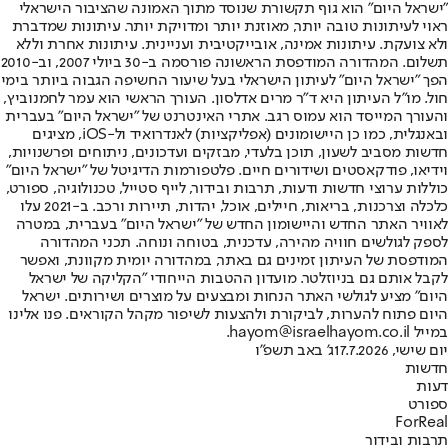
"ישראל היום" הוא גוף תקשורת שנוסד מתוך האמונה שהציבור הישראלי
ראוי לעיתונות טובה יותר, מאוזנת יותר ומדויקת יותר. עיתונות שמדברת
ולא צועקת. עיתונות אמינה, אובייקטיבית ועניינית. עיתונות אחרת וללא
תשלום. המהדורה המודפסת הראשונה פורסמה ב-30 ביולי 2007, וב-2010
הפך "ישראל היום" לעיתון הישראלי בעל שיעור החשיפה הגבוה ביותר בימי
חול. מו"ל העיתון היא ד"ר מרים אדלסון. העורך הראשי הוא עמר לחמנוביץ,
והעורך המייסד הוא עמוס רגב. אתרי האינטרנט של "ישראל היום" בעברית
ובאנגלית, כמו כן היישומונים (אפליקציות) לאנדרואיד ול-iOS, מציגים
חדשות מסביב לשעון, תוכן בלעדי, מבזקים ועדכונים, ניתוחים ופרשנויות,
וידיאו, פודקאסטים ושידורים חיים. פלטפורמות הדיגיטל של "ישראל היום"
כוללות ערוצי חדשות ודעות, תרבות ובידור, לייף סטייל, טכנולוגיה, ספורט,
כלכלה וצרכנות, בריאות, חיילים, אוכל, יהדות, תיירות ורכב. ב-2021 עלו
לאוויר האתר החדש והיישומון החדש של "ישראל היום" בעברית, במטרה
לספק לגולשים חוויה מהירה, עדכנית, בטוחה ונוחה. תכני המהדורה
המודפסת של העיתון זמינים גם באתר, במהדורה יומית מקוונת, ואפשר
לקבל אותם גם בניוזלטר. מועדון ההטבות הייחודי "הקליקה של ישראל
היום" מציע לגולשי האתר הנחות ומבצעים על מוצרים ושירותים. ישראל
היום פתוח להערות, לביקורת ולהצעות לשיפור מקהל הקוראים. פנו אלינו
במייל hayom@israelhayom.co.il.
יום שישי, 17.7.2026
ג' באב תשפ"ו
חדשות
דעות
ספורט
ForReal
תרבות ובידור