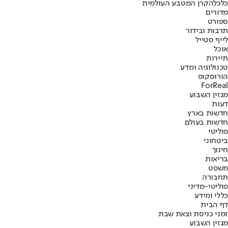
כלכלה
קרן המטבע העולמית
מדורים
ספורט
תרבות ובידור
לייף סטייל
אוכל
תיירות
טכנולוגיה ומדע
הורוסקופ
ForReal
מגזין השבוע
דעות
חדשות בארץ
חדשות בעולם
פוליטי
ביטחוני
חינוך
בריאות
משפט
תחבורה
פוליטי-מדיני
כללי ומידע
דף הבית
זמני כניסת וצאת שבת
מגזין השבוע