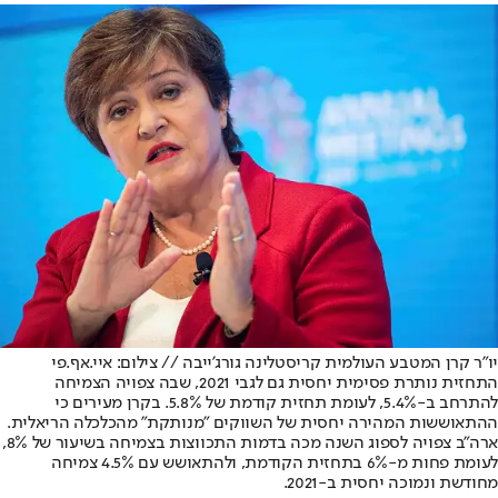
יו"ר קרן המטבע העולמית קריסטלינה גורג'ייבה // צילום: איי.אף.פי
התחזית נותרת פסימית יחסית גם לגבי 2021, שבה צפויה הצמיחה
להתרחב ב-5.4%, לעומת תחזית קודמת של 5.8%. בקרן מעירים כי
ההתאוששות המהירה יחסית של השווקים "מנותקת" מהכלכלה הריאלית.
ארה"ב צפויה לספוג השנה מכה בדמות התכווצות בצמיחה בשיעור של 8%,
לעומת פחות מ-6% בתחזית הקודמת, ולהתאושש עם 4.5% צמיחה
מחודשת ונמוכה יחסית ב-2021.