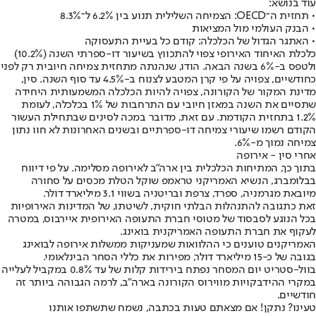
עוד בנושא:
• תחזית ה־OECD: הצמיחה השלילית תנוע בין 6.2% ל־8.3%
• הבנק העולמי מול המציאות
• האתגר הגדול של הכלכלה: קודם כל בעיית התעסוקה
כלכלת האיחוד האירופי צפוי להתכווץ בשיעור דו-ספרתי השנה (10.2%)
ולטפס ב-6% בשנה הבאה. הודו, שנהנתה מתחזית צמיחה חיובית רק לפני
כחודשיים, צפויה על פי קרן המטבע לצנוח ב-4.5% עד סוף השנה. סין,
מדינת המקור של הקורונה, צפויה להיות הכלכלה המשמעותית היחידה
שתסיים את השנה במאזן חיובי עם התרחבות של 1% בכלכלה, לעומת
1.2% בתחזית הקודמת. עם זאת, מדובר במכה לסינים שבתחילת העשור
הקודם רשמו שיעורי צמיחה דו-ספרתיים ובשנים האחרונות לא חוו נתון
צמיחה נמוך מ-6%.
אחרי סין - אירופה
בתוך כך, המתיחות הכלכלית בין ארה"ב לאירופה מסלימה. על פי דיווח
בבלומברג, הנשיא האמריקני טראמפ שוקל הטלת מכסים על סחורה
מיובאת מגרמניה, ספרד, צרפת ובריטניה בשווי 3.1 מיליארד דולר.
זאת כתגובה להתנהלות הבלתי חוקית, לשיטתו, של המדינות האירופיות
בכל הנוגע לסבסוד של מטוסי חברת התעופה האירופית איירבוס, במטרה
לעקוף את חברת התעופה האמריקנית בואינג.
האמריקנים טוענים כי ההלוואות שמעניקות ממשלות אירופה לבואינג
בגובה של כ-15 מיליארד דולר, מפירות את כללי הסחר הבינלאומי.
בוול-סטריט יום המסחר נפתח בירידות קלות של עד 0.8% במקביל לעלייה
במקרי ההידבקויות מווירוס הקורונה בארה"ב, לרמה הגבוהה ביותר זה
חודשיים.
טעינו? נתקן! אם מצאתם טעות בכתבה, נשמח שתשתפו אותנו