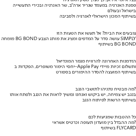
בצל איומי איראן: כך נערך משק האנרגיה
פסגת האנרגיה במעמד שגריר ארה"ב, שר האנרגיה ובכירי התעשייה
בישראל ובעולם
בשיתוף המכון הישראלי לאנרגיה ולסביבה
צובעים את הבית? אל תעשו את הטעות הזו
מומחה BG BOND עושה סדר על המדפים ומציג את מותג הצבע SIMPLY
בשיתוף BG BOND
הזדמנות האחרונה להרוויח מגמר המונדיאל
יחסי הימור משופרים, הפקדות ב-Apple Pay ותשלום זכיות מיידי
בשיתוף המועצה להסדר ההימורים בספורט
מה מבטיח נתניהו לתושבי הנגב?
בנגב יש צמיחה, יש ביקוש ואנחנו נמשיך לראות את הנגב ולפתח אותו
בשיתוף הרשות לפיתוח הנגב
כל ההטבות שמגיעות לכם
מה ההבדל בין מועדון תעופה וכרטיס אשראי?
בשיתוף FLYCARD