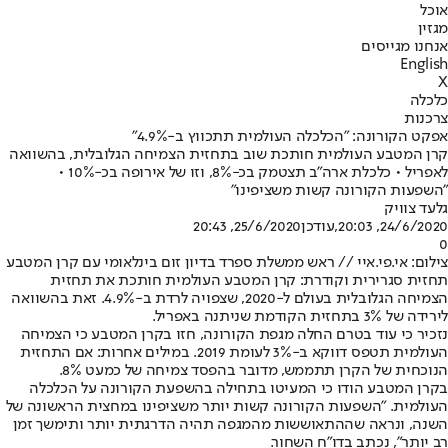
אוכל
מגזין
אנחנו מגייסים
English
X
כלכלה
צרכנות
אפקט הקורונה: "הכלכלה העולמית תתכווץ ב-4.9%"
קרן המטבע העולמית חותכת שוב בתחזית הצמיחה הגלובלית, בהשוואה
לאפריל • כלכלת ארה"ב תצטמק בכ-8%, וזו של אירופה בכ-10% •
"השפעות הקורונה קשות משציפינו"
גלעד צוויק
24/6/2020, 20:03
,עודכן
25/6/2020, 20:43
0
צילום: אי.פי.איי // ראש ממשלת ספרד בדיון זום בינלאומי עם קרן המטבע
תחזית סגרירית וקודרת: קרן המטבע העולמית חותכת את תחזית
הצמיחה הגלובלית בעולם ל-2020, שצפויה לרדת ב-4.9%. זאת בהשוואה
לירידה של 3% בתחזית הקודמת שניתנה באפריל.
נזכיר כי עוד בטרם החלה מגפת הקורונה, חזו בקרן המטבע כי הצמיחה
העולמית תטפס דווקא ב-3% לעומת 2019. במילים אחרות: אם התחזית
הנוכחית של הקרן תתממש, מדובר בהפסד צמיחה של כמעט 8%.
בקרן המטבע הודו כי המעיטו בתחילה בהשפעת הקורונה על הכלכלה
העולמית. "השפעות הקורונה קשות יותר משציפינו במחצית הראשונה של
השנה, ונראה שההתאוששות מהמגפה תהיה הדרגתית יותר ותימשך זמן
רב יותר", נכתב בדו"ח השחור.