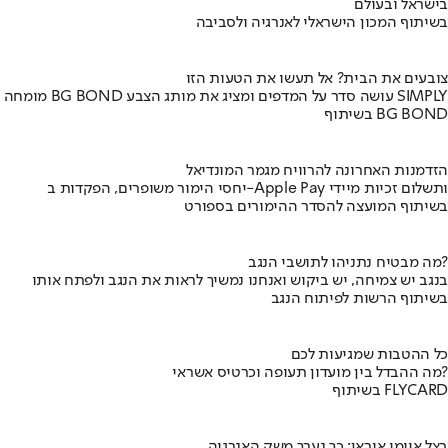
בישראל ובעולם
בשיתוף המכון הישראלי לאנרגיה ולסביבה
צובעים את הבית? אל תעשו את הטעות הזו
מומחה BG BOND עושה סדר על המדפים ומציג את מותג הצבע SIMPLY
בשיתוף BG BOND
הזדמנות האחרונה להרוויח מגמר המונדיאל
יחסי הימור משופרים, הפקדות ב-Apple Pay ותשלום זכיות מיידי
בשיתוף המועצה להסדר ההימורים בספורט
מה מבטיח נתניהו לתושבי הנגב?
בנגב יש צמיחה, יש ביקוש ואנחנו נמשיך לראות את הנגב ולפתח אותו
בשיתוף הרשות לפיתוח הנגב
כל ההטבות שמגיעות לכם
מה ההבדל בין מועדון תעופה וכרטיס אשראי?
בשיתוף FLYCARD
בצל איומי איראן: כך נערך משק האנרגיה