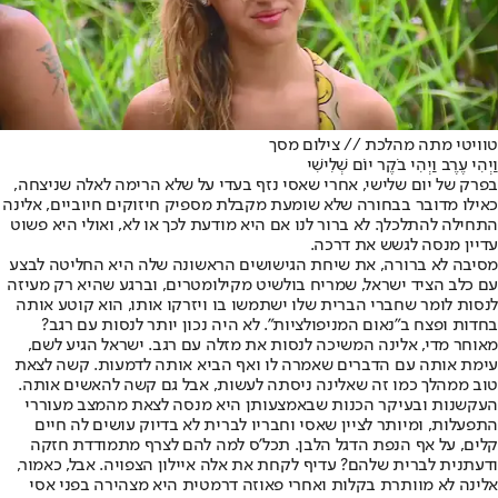
טוויטי מתה מהלכת // צילום מסך
וַיְהִי עֶרֶב וַיְהִי בֹקֶר יוֹם שְׁלִישִׁי
בפרק של יום שלישי, אחרי שאסי נזף בעדי על שלא הרימה לאלה שניצחה,
כאילו מדובר בבחורה שלא שומעת מקבלת מספיק חיזוקים חיוביים, אלינה
התחילה להתלכלך. לא ברור לנו אם היא מודעת לכך או לא, ואולי היא פשוט
עדיין מנסה לגשש את דרכה.
מסיבה לא ברורה, את שיחת הגישושים הראשונה שלה היא החליטה לבצע
עם כלב הציד ישראל, שמריח בולשיט מקילומטרים, וברגע שהיא רק מעיזה
לנסות לומר שחברי הברית שלו ישתמשו בו ויזרקו אותו, הוא קוטע אותה
בחדות ופצח ב"נאום המניפולציות". לא היה נכון יותר לנסות עם רגב?
מאוחר מדי, אלינה המשיכה לנסות את מזלה עם רגב. ישראל הגיע לשם,
עימת אותה עם הדברים שאמרה לו ואף הביא אותה לדמעות. קשה לצאת
טוב ממהלך כמו זה שאלינה ניסתה לעשות, אבל גם קשה להאשים אותה.
העקשנות ובעיקר הכנות שבאמצעותן היא מנסה לצאת מהמצב מעוררי
התפעלות, ומיותר לציין שאסי וחבריו לברית לא בדיוק עושים לה חיים
קלים, על אף הנפת הדגל הלבן. תכל'ס למה להם לצרף מתמודדת חזקה
ודעתנית לברית שלהם? עדיף לקחת את אלה איילון הצפויה. אבל, כאמור,
אלינה לא מוותרת בקלות ואחרי פאוזה דרמטית היא מצהירה בפני אסי