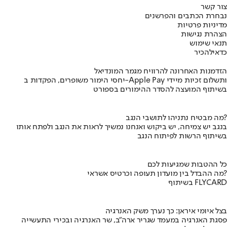
צור קשר
נבחרת הכתבים והפרשנים
מדיניות פרטיות
הצהרת נגישות
תנאי שימוש
כדאי
להכיר
הזדמנות האחרונה להרוויח מגמר המונדיאל
יחסי הימור משופרים, הפקדות ב-Apple Pay ותשלום זכיות מיידי
בשיתוף המועצה להסדר ההימורים בספורט
מה מבטיח נתניהו לתושבי הנגב?
בנגב יש צמיחה, יש ביקוש ואנחנו נמשיך לראות את הנגב ולפתח אותו
בשיתוף הרשות לפיתוח הנגב
כל ההטבות שמגיעות לכם
מה ההבדל בין מועדון תעופה וכרטיס אשראי?
בשיתוף FLYCARD
בצל איומי איראן: כך נערך משק האנרגיה
פסגת האנרגיה במעמד שגריר ארה"ב, שר האנרגיה ובכירי התעשייה