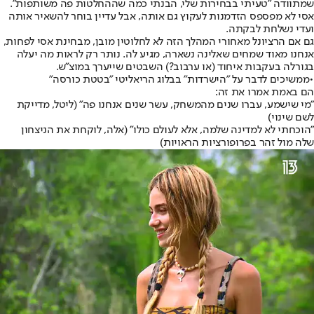
שמתוודה "טעיתי בבחירות שלי, הבנתי כמה שההחלטות פה משותפות".
אסי לא מפספס הזדמנות לעקוץ גם אותה, אבל עדיין בוחר להשאיר אותה
ועדי נשלחת לבקתה.
גם אם הרציונל מאחורי המהלך הזה לא לחלוטין מובן, מבחינת אסי לפחות,
אנחנו מאוד שמחים שאלינה נשארה, מגיע לה. נותר רק לראות מה יעלה
בגורלה בעקבות איחוד (או ערבוב?) השבטים שייערך במוצ"ש.
•
ממשיכים לדבר על "הישרדות" בבלוג הריאליטי "בטטת כורסה"
הם באמת אמרו את זה:
"מי שישמע, עברו שנים מהמשחק, עשר שנים אנחנו פה" (ליטל, מדייקת
לשם שינוי)
"הוכחתי לא למדינה שלמה, אלא לעולם כולו" (אלה, לוקחת את הניצחון
שלה מול זהר בפרופורציות הראויות)