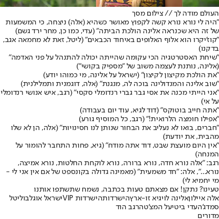
העולם מודה לך // צילום מסך
"היה לי נורא נורא קשה לקפוץ מאושר כשהיא (אלה) ניצחה, כי המשמעות
של זה היא שכנראה אלינה הולכת הביתה" (עדי, כמו כן, מחר ירד גשם)
"קוז'יקרו הוא אלוף האלופים באיחוד הכבאים" (ליטל, זאת לא מחמאה אגב,
בדקנו)
"שיחת האסטרטגיה הכי עקומה שהייתה יכולה להתנהל על פני האדמה"
(אלינה, נותנת לעצמה משוב של "מספיק בקושי")
"את הולכת מקיצון לקיצון" (ישראל על אלינה, מי כמוהו יודע)
"שוב אלינה והמנדולינה בוכה לה, מנגנת" (אלה, דוגמנית ותמלילנית)
"אני הייתי מכנה את אסי גבר גברי רנדומלי סקסי" (רגב, איש אנושי רנדומלי
על אי)
"אתה חייב בוטוקס" (דוד לגיא, עוד יום בעבודה)
"אפילו חומצה הלרואית!" (רגב, כל המוסיף גורע)
"חברים, בואו לא נעליב את הבחור שנותן לנו חסינויות" (אלה, הן לא שלו
מהבית, את יודעת)
"אין היום מועצת שבט, דוד אתה מודח" (גיא, פחות התחבר להומור על
המנחה)
רגב: "אלה נורא חדה, נורא ברורה, נורא לוקחת החלטות, נורא אמיצה,
נורא...", אלה: "חד משמעית" (מאמינה גדולה בקונספט של אם אין אני לי -
מי יחמיא לי)
טעינו? נתקן! אם מצאתם טעות בכתבה, נשמח שתשתפו אותנו
אלה איילון
אלינה לוי
גיא זו-ארץ
הישרדות
הישרדות VIP
ישראל אוגלבו
ליטל
סמדג'ה
עדי ביטי
על המצ'טה
רגב הוד
מדורים