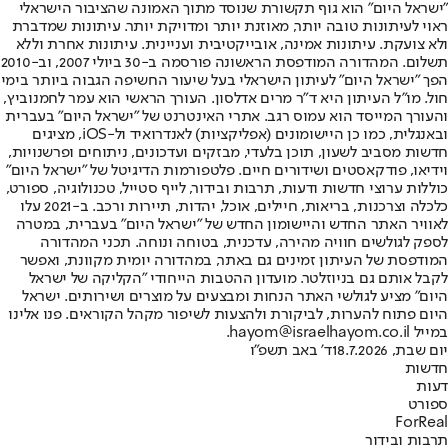
"ישראל היום" הוא גוף תקשורת שנוסד מתוך האמונה שהציבור הישראלי
ראוי לעיתונות טובה יותר, מאוזנת יותר ומדויקת יותר. עיתונות שמדברת
ולא צועקת. עיתונות אמינה, אובייקטיבית ועניינית. עיתונות אחרת וללא
תשלום. המהדורה המודפסת הראשונה פורסמה ב-30 ביולי 2007, וב-2010
הפך "ישראל היום" לעיתון הישראלי בעל שיעור החשיפה הגבוה ביותר בימי
חול. מו"ל העיתון היא ד"ר מרים אדלסון. העורך הראשי הוא עמר לחמנוביץ,
והעורך המייסד הוא עמוס רגב. אתרי האינטרנט של "ישראל היום" בעברית
ובאנגלית, כמו כן היישומונים (אפליקציות) לאנדרואיד ול-iOS, מציגים
חדשות מסביב לשעון, תוכן בלעדי, מבזקים ועדכונים, ניתוחים ופרשנויות,
וידיאו, פודקאסטים ושידורים חיים. פלטפורמות הדיגיטל של "ישראל היום"
כוללות ערוצי חדשות ודעות, תרבות ובידור, לייף סטייל, טכנולוגיה, ספורט,
כלכלה וצרכנות, בריאות, חיילים, אוכל, יהדות, תיירות ורכב. ב-2021 עלו
לאוויר האתר החדש והיישומון החדש של "ישראל היום" בעברית, במטרה
לספק לגולשים חוויה מהירה, עדכנית, בטוחה ונוחה. תכני המהדורה
המודפסת של העיתון זמינים גם באתר, במהדורה יומית מקוונת, ואפשר
לקבל אותם גם בניוזלטר. מועדון ההטבות הייחודי "הקליקה של ישראל
היום" מציע לגולשי האתר הנחות ומבצעים על מוצרים ושירותים. ישראל
היום פתוח להערות, לביקורת ולהצעות לשיפור מקהל הקוראים. פנו אלינו
במייל hayom@israelhayom.co.il.
יום שבת, 18.7.2026
ד' באב תשפ"ו
חדשות
דעות
ספורט
ForReal
תרבות ובידור