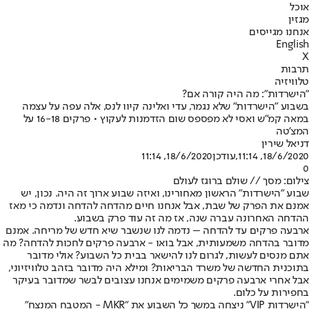
אוכל
מגזין
אנחנו מגייסים
English
X
תרבות
טלוויזיה
"הישרדות": מה היה קורה אם?
בשבוע "הישרדות" שלא נגמר, עדי ואלינה קיוו לנס, אלה עפה על עצמה
במאה קמ"ש ואסי לא מפספס שום הזדמנות לעקוץ • פרקים 16-18 על
המצ'טה
דניאל שירין
18/6/2020, 11:14
,עודכן
18/6/2020, 11:14
0
צילום: מסך // שולם ברוגז לעולם
שבוע "הישרדות" הראשון מאחורינו, ואיזה שבוע ארוך זה היה. נכון, יש
אמנם את הפרק של שבת, אבל אנחנו חיים מהדחה להדחה ונדמה כי מאז
ההדחה האחרונה עברה שנה, אז מה זה עוד פרק בשבוע.
ארבעה פרקים עד להדחה – נדמה לנו שנשבר שיא חדש של מריחה. אמנם
מדובר בהדחה משמעותית, אבל בואו - ארבעה פרקים לחכות להדחה? מה
אתם מנסים לעשות, לגרום לנו להישאר בבית כל השבוע? אולי מדובר
בתוכנית החדשה של משרד הבריאות? ומילא היה מדובר בזהב טלוויזיוני,
אבל אחרי ארבעה פרקים משמימים אנחנו עצובים לבשר שמדובר בעיקר
בחפירות על כלום.
"הישרדות VIP" ניצחה במשך כל השבוע את "MKR - המטבח המנצח"