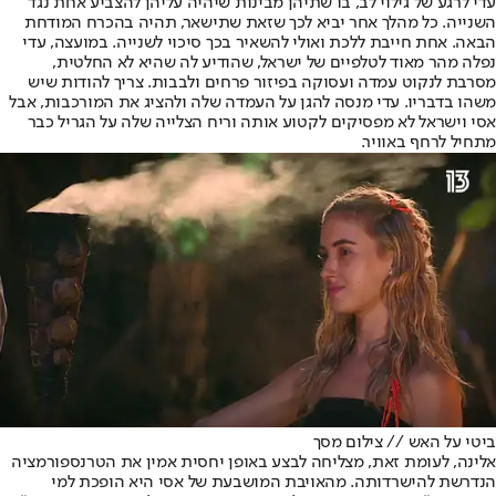
עדי לרגע של גילוי לב, בו שתיהן מבינות שיהיה עליהן להצביע אחת נגד
השנייה. כל מהלך אחר יביא לכך שזאת שתישאר, תהיה בהכרח המודחת
הבאה. אחת חייבת ללכת ואולי להשאיר בכך סיכוי לשנייה. במועצה, עדי
נפלה מהר מאוד לטלפיים של ישראל, שהודיע לה שהיא לא החלטית,
מסרבת לנקוט עמדה ועסוקה בפיזור פרחים ולבבות. צריך להודות שיש
משהו בדבריו. עדי מנסה להגן על העמדה שלה ולהציג את המורכבות, אבל
אסי וישראל לא מפסיקים לקטוע אותה וריח הצלייה שלה על הגריל כבר
מתחיל לרחף באוויר.
ביטי על האש // צילום מסך
אלינה, לעומת זאת, מצליחה לבצע באופן יחסית אמין את הטרנספורמציה
הנדרשת להישרדותה. מהאויבת המושבעת של אסי היא הופכת למי