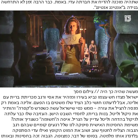
שתהיה מוכנה להדיח את חברתה עדי. באמת, כבר הרבה זמן לא התרחשה
בגידה ב"אנטינג אנטינג".
מעשה שהיה כך היה // צילום מסך
ישראל מצדו חש עצמו נביא בעירו ומזהיר את אסי ורגב מכריתת ברית עם
אלינה, אבל לדעתנו חושי כלב הציד שלו משטים בו הפעם. אלינה באמת רק
מנסה להציל את עורה - ממש כפי שישראל עשה כשפרש מ"קפרה" והותיר
את ניקול וליטל, בנות בריתו, לחסדי השבט הישן. העזיבה שלו כבר עלתה
לניקול בהדחה וליטל עדיין על הגריל. איפה ה"חשומה" כשצריך אותה?
משימת החסינות האישית סיפקה לנו שלל רגעים קומיים שבהם רגב
הגבוה הצליח לחטוף שוב ושוב את המוט הקופץ ואילו עדי הסתפקה
בלדגדג אותו מלמטה. בסופו של דבר, כמצופה, הגבוה זכה בחסינות ובאותו