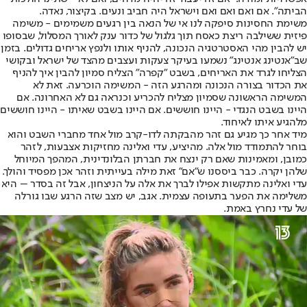
הביתה". אם ואם ואם ואם וישראל היה חביב ונעים. בקיצור, נאדה.
משימת החסינות סיפקה לנו אי של הנאה בין רגעים משמימים - משימה
פיזית ששילבה ריצת כאסח תוך גלגול של כדור ענק לאורך המסלול, שבסופו
יש להבין מהי האסטרטגיה הנכונה, להניף אותו ולנפץ אריחים גדולים. בזמן
שב"אנטינג אנטינג" נשמעו בעיקר צעקות ועצבים מהצד של ישראל ובקושי
הצליחו לגרד את האריחים, בשבט "קפרה" הצליח סמיון להבין איך להניף
את הכדור בצורה הנכונה ומהרגע הזה - המשימה הוכרעה. זאת לא
המשימה הראשונה שסמיון מצליח להכריע וכנראה גם לא האחרונה. אם
היינו בשבט הנגדי - היינו חוששים. אם היינו בשבט שאיתו - היינו חוששים
מלהגיע איתו לאיחוד.
מיד אחר כך מגיע גם זהר מהבקתה לדו-קרב מול אחד מחברי השבט והוא
בוחר להתמודד מול אלה. מהיציע, עדי ואלינה מחזיקות אצבעות, לזהר
כמובן, ומאמינות שאם רק ינצח את חברתן הבלונדינית, המהפך המיוחל
שלהן יקרה. כבר ביססנו ש"אם" זאת מילה בעייתית וזהר אכן מפסיד והולך.
עדי ואלינה מתקשות אפילו לברך את אלה על הניצחון, אבל זה בסדר – היא
משלימה את הפער בתעופה עצמית. אגב, יש מצב שזה הרגע שבו גורלה
של עדי נחרץ באמת.