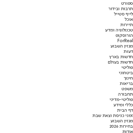
ספורט
תרבות ובידור
לייף סטייל
אוכל
תיירות
טכנולוגיה ומדע
הורוסקופ
ForReal
מגזין השבוע
דעות
חדשות בארץ
חדשות בעולם
פוליטי
ביטחוני
חינוך
בריאות
משפט
תחבורה
פוליטי-מדיני
כללי ומידע
דף הבית
זמני כניסת וצאת שבת
מגזין השבוע
בחירות 2026
אודות