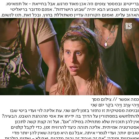
ברייטינג ובמספר צופים וזה אכן מאוד מרגש, אבל בחייאת - אל תמאיסו.
הבנו שגם השבוע הבא יהיה "שבוע הישרדות". אמנם מדובר בריאליטי
האהוב עלינו, ואמנם הקורונה עדיין משתוללת בחוץ, ובכל זאת, תנו לנשום.
כמה אפשר // צילום מסך
וַיְהִי עֶרֶב וַיְהִי בֹקֶר יוֹם שֵׁנִי
ובנימה מסטיקית זו נחזור בזמן ליום שני, עת אלינה לוי ועדי ביטי שבו
להתלחשש במסתורין על הדרך בה ידיחו את אסי מהנהגת השבט. הבעיה?
אין להן תוכנית שלא מתחילה במילה "אם", ועל זה קצת קשה לתכנן
אסטרטגיה אמיתית. אלינה תוהה כיצד להרוויח זמן, כדי לקבל קלפים
טובים יותר, ועדי לגמרי איתה, אבל גם היא מבינה שאין להן יותר מדי
אפשרויות ומודה: "אם זה יעבוד זה יהיה מדהים, ואם לא - שתינו הולכות