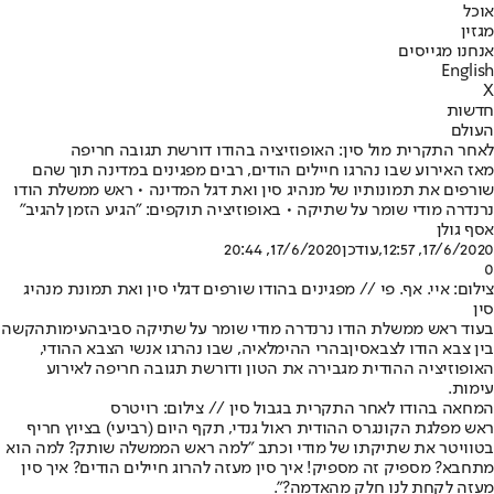
אוכל
מגזין
אנחנו מגייסים
English
X
חדשות
העולם
לאחר התקרית מול סין: האופוזיציה בהודו דורשת תגובה חריפה
מאז האירוע שבו נהרגו חיילים הודים, רבים מפגינים במדינה תוך שהם
שורפים את תמונותיו של מנהיג סין ואת דגל המדינה • ראש ממשלת הודו
נרנדרה מודי שומר על שתיקה • באופוזיציה תוקפים: "הגיע הזמן להגיב"
אסף גולן
17/6/2020, 12:57
,עודכן
17/6/2020, 20:44
0
צילום: איי. אף. פי // מפגינים בהודו שורפים דגלי סין ואת תמונת מנהיג
סין
בעוד ראש ממשלת הודו נרנדרה מודי שומר על שתיקה סביב
העימות
הקשה
בין צבא הודו לצבא
סין
בהרי ההימלאיה, שבו נהרגו אנשי הצבא ההודי,
האופוזיציה ההודית מגבירה את הטון ודורשת תגובה חריפה לאירוע
עימות.
המחאה בהודו לאחר התקרית בגבול סין // צילום: רויטרס
ראש מפלגת הקונגרס ההודית ראול גנדי, תקף היום (רביעי) בציוץ חריף
בטוויטר את שתיקתו של מודי וכתב "למה ראש הממשלה שותק? למה הוא
מתחבא? מספיק זה מספיק! איך סין מעזה להרוג חיילים הודים? איך סין
מעזה לקחת לנו חלק מהאדמה?".