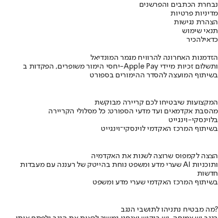
נבחרת הכתבים והפרשנים
מדיניות פרטיות
הצהרת נגישות
תנאי שימוש
כדאי
להכיר
הזדמנות האחרונה להרוויח מגמר המונדיאל
יחסי הימור משופרים, הפקדות ב-Apple Pay ותשלום זכיות מיידי
בשיתוף המועצה להסדר ההימורים בספורט
המקצועות שיבטיחו לכם קריירה מבוקשת
מהסבת אקדמאים ועד מדעי הספורט: כל מסלולי הקריירה
בלוינסקי-וינגייט
בשיתוף המרכז האקדמי לוינסקי־וינגייט
הצצה לקמפוס שרוצה לשנות את האקדמיה
שערי מדע ומשפט נוחת בהייטק של רעננה עם מעבדות AI ותוכניות
חדשות
בשיתוף המרכז האקדמי שערי מדע ומשפט
מה מבטיח נתניהו לתושבי הנגב?