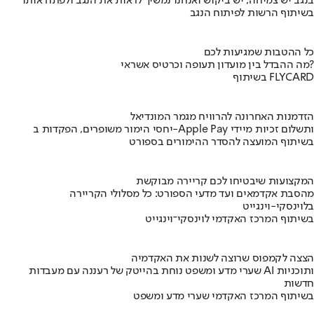
בנגב יש צמיחה, יש ביקוש ואנחנו נמשיך לראות את הנגב ולפתח אותו
בשיתוף הרשות לפיתוח הנגב
כל ההטבות שמגיעות לכם
מה ההבדל בין מועדון תעופה וכרטיס אשראי?
בשיתוף FLYCARD
הזדמנות האחרונה להרוויח מגמר המונדיאל
יחסי הימור משופרים, הפקדות ב-Apple Pay ותשלום זכיות מיידי
בשיתוף המועצה להסדר ההימורים בספורט
המקצועות שיבטיחו לכם קריירה מבוקשת
מהסבת אקדמאים ועד מדעי הספורט: כל מסלולי הקריירה
בלוינסקי-וינגייט
בשיתוף המרכז האקדמי לוינסקי־וינגייט
הצצה לקמפוס שרוצה לשנות את האקדמיה
שערי מדע ומשפט נוחת בהייטק של רעננה עם מעבדות AI ותוכניות
חדשות
בשיתוף המרכז האקדמי שערי מדע ומשפט