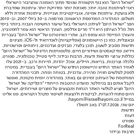
"ישראל היום" הוא גוף תקשורת שנוסד מתוך האמונה שהציבור הישראלי
ראוי לעיתונות טובה יותר, מאוזנת יותר ומדויקת יותר. עיתונות שמדברת
ולא צועקת. עיתונות אמינה, אובייקטיבית ועניינית. עיתונות אחרת וללא
תשלום. המהדורה המודפסת הראשונה פורסמה ב-30 ביולי 2007, וב-2010
הפך "ישראל היום" לעיתון הישראלי בעל שיעור החשיפה הגבוה ביותר בימי
חול. מו"ל העיתון היא ד"ר מרים אדלסון. העורך הראשי הוא עמר לחמנוביץ,
והעורך המייסד הוא עמוס רגב. אתרי האינטרנט של "ישראל היום" בעברית
ובאנגלית, כמו כן היישומונים (אפליקציות) לאנדרואיד ול-iOS, מציגים
חדשות מסביב לשעון, תוכן בלעדי, מבזקים ועדכונים, ניתוחים ופרשנויות,
וידיאו, פודקאסטים ושידורים חיים. פלטפורמות הדיגיטל של "ישראל היום"
כוללות ערוצי חדשות ודעות, תרבות ובידור, לייף סטייל, טכנולוגיה, ספורט,
כלכלה וצרכנות, בריאות, חיילים, אוכל, יהדות, תיירות ורכב. ב-2021 עלו
לאוויר האתר החדש והיישומון החדש של "ישראל היום" בעברית, במטרה
לספק לגולשים חוויה מהירה, עדכנית, בטוחה ונוחה. תכני המהדורה
המודפסת של העיתון זמינים גם באתר, במהדורה יומית מקוונת, ואפשר
לקבל אותם גם בניוזלטר. מועדון ההטבות הייחודי "הקליקה של ישראל
היום" מציע לגולשי האתר הנחות ומבצעים על מוצרים ושירותים. ישראל
היום פתוח להערות, לביקורת ולהצעות לשיפור מקהל הקוראים. פנו אלינו
במייל hayom@israelhayom.co.il.
יום שני, 27.7.2026
י"ג באב תשפ"ו
חדשות
דעות
ספורט
ForReal
תרבות ובידור