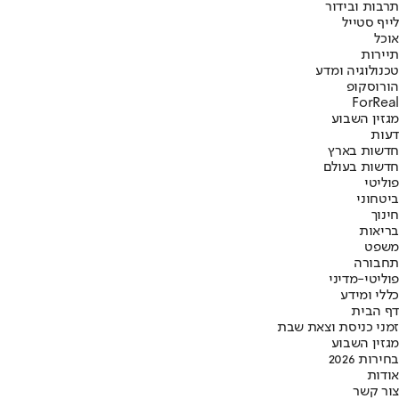
תרבות ובידור
לייף סטייל
אוכל
תיירות
טכנולוגיה ומדע
הורוסקופ
ForReal
מגזין השבוע
דעות
חדשות בארץ
חדשות בעולם
פוליטי
ביטחוני
חינוך
בריאות
משפט
תחבורה
פוליטי-מדיני
כללי ומידע
דף הבית
זמני כניסת וצאת שבת
מגזין השבוע
בחירות 2026
אודות
צור קשר