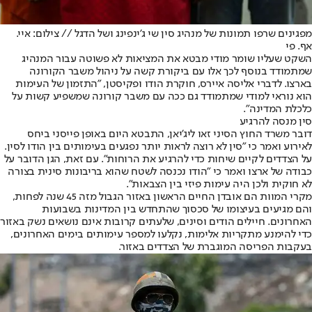
מפגינים שרפו תמונות של מנהיג סין שי ג'ינפינג ושל הדגל // צילום: איי.
אף. פי
השקט שעליו שומר מודי מבטא את המציאות לא פשוטה עבור המנהיג
שמתמודד בנוסף לכך אלו עם ביקורת קשה על ניהול משבר הקורונה
בארצו. לדברי אליסה איירס, חוקרת הודו ופקיסטן, "התזמון של העימות
הוא נוראי למודי שמתמודד גם ככה עם משבר קורונה שמשפיע קשות על
כלכלת המדינה".
סין מנסה להרגיע
דובר משרד החוץ הסיני זאו ליג'יאן, התבטא היום באופן פייסני ביחס
לאירוע ואמר כי "סין לא רוצה לראות יותר נפגעים בעימותים בין הודו לסין.
על הצדדים לקיים שיחות כדי להרגיע את הרוחות". עם זאת, הגן הדובר על
כבודה של ארצו ואמר כי "הודו נכנסה לשטח שהוא בריבונות סינית בצורה
לא חוקית ולכן היה עימות פיזי בין הצבאות".
מקרי המוות הם אובדן החיים הראשון באזור הגבול מזה 45 שנה לפחות,
והם מגיעים בעיצומו של סכסוך שהתחדש בין המדינות בשבועות
האחרונים. חיילים הודים וסינים, שלעתים קרובות אינם נושאים נשק באזור
כדי להימנע מתקריות אלימות, נקלעו למספר עימותים בימים האחרונים,
בעקבות הפריסה המוגברת של הצדדים באזור.