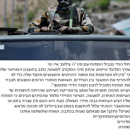
חיל הודי בגבול המתוח עם סין // צילום: איי. פי
עורך הגלובל טיימס, עיתון סיני המקורב למשטר, כתב בחשבון הטוויטר שלו
כי "סין לא מפרסמת את מספר ההרוגים והפצועים מהצד שלה כדי לא
להחריף את המשבר בין הצדדים. השוואת מספרי הרוגים ונפגעים תגביר
את המתח ותוביל לרצון נקמה הדדי מתמשך".
הציוץ מהווה תפנית של ממש ברטוריקת העיתון שהייתה לוחמנית עד
העימות האחרון. למעשה, השינוי המיידי מלמד שהסינים מבינים כי המתח
אליו הגיע העימות גבוה מידי. השאלה כעת היא האם סין עצרה בזמן או
שהמשבר הנוכחי עלול להתעצם באופן שבבייג'ינג' לא תכננה מראש.
טעינו? נתקן! אם מצאתם טעות בכתבה, נשמח שתשתפו אותנו
הודו
סין
עימות
תקרית
מדורים
ספורט