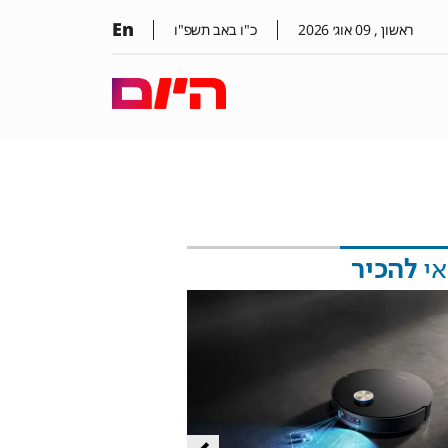
En
ראשון ,
09
אוג׳
2026
כ"ו באב תשפ"ו
אי
להכיר