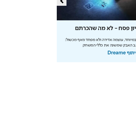
ון פסח - לא מה שהכרתם
הצעירים שמצליחים ל
בעיה מדעית
מיוחד, עוצמה אדירה ולא מפחד מאף מכשול:
ב האבק שמשנה את כללי המשחק
נבחרת ישראל הצעירה במדעים מע
שהיא הרבה מעבר ללימודים
ף Dreame
בשיתוף מרכז מדעני העתי