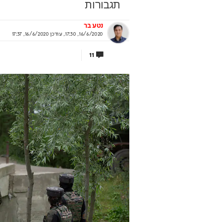
תגבורות
נטע בר
16/6/2020, 17:30
,
עודכן
16/6/2020, 17:37
מנות אחרונה להצטרף
המקום הכי טוב באיצטד
11
חרות ישראל במדעים
שלכם
 להכיר את חברי נבחרות ישראל במדעים
המונדיאל ע
 מחכים לכם – המיונים בעיצומם
ראיתם ולא שמעתם
וף מרכז מדעני העתיד
בשיתוף Dreame