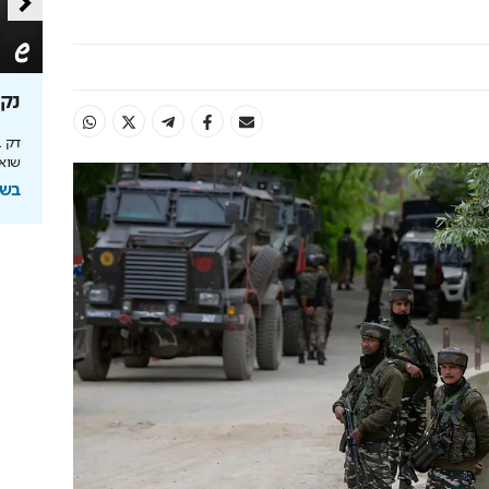
יון -
מהמרכז לגולן: המהפכה של
נקי
קצרין
דק ב
שוא
ם מסכי Dreame - כמו שעוד לא
מה מושך יותר ויותר ישראלים למטרופולין
המתפתח של האזור היפה במדינה?
בשיתו
בשיתוף אבני דרך וי.ד ברזאני