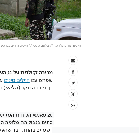
חיילים הודים בלדאק // צילום: איי.פי // חיילים הודים בלדאק //
מריבה קטלנית על גג הע
שפרצו עם 
חיילים סינים
כך דיווח הבוקר (שלישי) הע
רשמיים בהודו, דבר שהעל