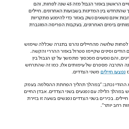
מקרי המוות הם אובדן החיים הראשון באזור הגבול מזה 45 שנה לפחות, והם 
מגיעים בעיצומו של סכסוך שהתחדש בין המדינות בשבועות האחרונים. חיילים 
הודים וסינים, שלעתים קרובות אינם נושאים נשק באזור כדי להימנע מתקריות 
אלימות, נקלעו למספר עימותים בימים האחרונים, בעקבות הפריסה המוגברת 
על פי דיווח העיתון ההודי, לפחות שלושה מהחיילים נהרגו בתגרה שכללה שימוש 
באבנים ומקלות, בין חיילים הודים וסינים שקיימו פטרול באזור ההררי והקשה. 
עימותים מסוג זה אינם חריגים, והם נוסעים מסכסוך מתמשך על קו הגבול בין 
המדינות.  אך בעת האחרונה התרבה מספרם של עימותים אלו, כמו זה שהתרחש 
 
נפצעו חיילים
 משני הצדדים. 
בהודעה רשמית של הצבא ההודי נכתב: "במהלך תהליך הפחתת ההסלמה בעמק 
גלוואן, עימות אלים התרחש במהלך הלילה עם נפגעים בשני הצדדים. אבדן החיים 
בצד ההודי כולל קצין ושני חיילים. בכירים בשני הצדדים נפגשים בשעה זו בזירת 
ת רחב יותר". 