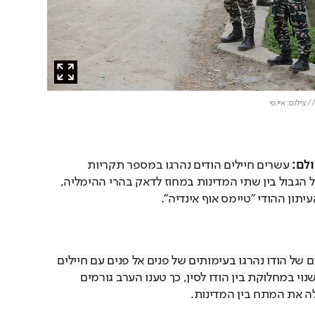
 צילום: איי.פי
ולם:
 עשרים חיילים הודים נהרגו במספר תקריות 
 על הגבול בין שתי המדינות במחוז לדאק בהרי ההימליה, 
יתון ההודי "טיימס אוף אינדיה".  
20 מאנשי הכוחות המזוינים של הודו נהרגו בעימותים של פנים אל פנים עם חיילים 
סינים בגבול ההימלאיה השנוי במחלוקת בין הודו לסין, כך טענו הערב גורמים 
ה את המתח בין המדינות. 