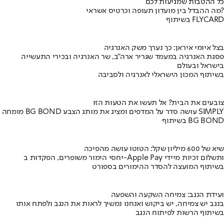
כל ההטבות שמגיעות לכם
מה ההבדל בין מועדון תעופה וכרטיס אשראי?
בשיתוף FLYCARD
בצל איומי איראן: כך נערך משק האנרגיה
פסגת האנרגיה במעמד שגריר ארה"ב, שר האנרגיה ובכירי התעשייה
בישראל ובעולם
בשיתוף המכון הישראלי לאנרגיה ולסביבה
צובעים את הבית? אל תעשו את הטעות הזו
מומחה BG BOND עושה סדר על המדפים ומציג את מותג הצבע SIMPLY
בשיתוף BG BOND
שיא של 600 מיליון שקל: הטוטו עושה מהפיכה
יחסי הימור משופרים, הפקדות ב-Apple Pay ותשלום זכיות מיידי
בשיתוף המועצה להסדר ההימורים בספורט
ועידת הנגב: צמיחה השקעה והשפעה
בנגב יש צמיחה, יש ביקוש ואנחנו נמשיך לראות את הנגב ולפתח אותו
בשיתוף הרשות לפיתוח הנגב