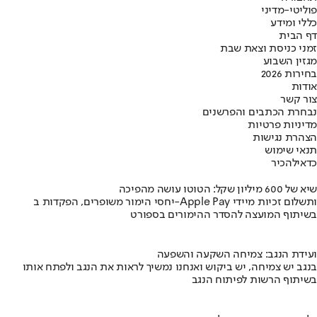
פוליטי-מדיני
כללי ומידע
דף הבית
זמני כניסת וצאת שבת
מגזין השבוע
בחירות 2026
אודות
צור קשר
נבחרת הכתבים והפרשנים
מדיניות פרטיות
הצהרת נגישות
תנאי שימוש
כדאי
להכיר
שיא של 600 מיליון שקל: הטוטו עושה מהפיכה
יחסי הימור משופרים, הפקדות ב-Apple Pay ותשלום זכיות מיידי
בשיתוף המועצה להסדר ההימורים בספורט
ועידת הנגב: צמיחה השקעה והשפעה
בנגב יש צמיחה, יש ביקוש ואנחנו נמשיך לראות את הנגב ולפתח אותו
בשיתוף הרשות לפיתוח הנגב