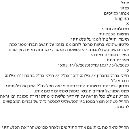
אוכל
מגזין
אנחנו מגייסים
English
X
טכנולוגיה ומדע
חדשות טכנולוגיה
תיעוד: חייל צה"ל מגן על פלשתיני
סרטון שהופץ ברשת מראה לוחם מגן בגופו על תושב חברון מפני כמה
יהודים שביקשו להכותו • מהמשטרה נמסר כי נפתחה חקירה אך טרם
נעצרו חשודים באירוע
מערכת היום
13/6/2020, 13:37
,עודכן
14/6/2020, 15:08
0
חיילי צה"ל בחברון // צילום: דובר צה"ל // חיילי צה"ל בחברון // צילום:
דובר צה"ל
סרטון שפורסם ברשתות החברתיות מראה חייל צה"ל המגן על פלשתיני
מפני המון של יהודים חובשי כיפות שנראים מכים אותו.
הסרטון צולם ככל הנראה על ידי דייר פלשתיני מחלון דירה סמוכה ובו נראה
החייל כשהוא חוצץ בגופו בין הפלשתיני למספר גדול של גברים המבקשים
להכותו.
החייל נראה מתעמת עם אחד התוקפים ולאחר מכן משחרר את הפלשתיני