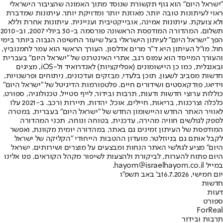
"ישראל היום" הוא גוף תקשורת שנוסד מתוך האמונה שהציבור הישראלי
ראוי לעיתונות טובה יותר, מאוזנת יותר ומדויקת יותר. עיתונות שמדברת
ולא צועקת. עיתונות אמינה, אובייקטיבית ועניינית. עיתונות אחרת וללא
תשלום. המהדורה המודפסת הראשונה פורסמה ב-30 ביולי 2007, וב-2010
הפך "ישראל היום" לעיתון הישראלי בעל שיעור החשיפה הגבוה ביותר בימי
חול. מו"ל העיתון היא ד"ר מרים אדלסון. העורך הראשי הוא עמר לחמנוביץ,
והעורך המייסד הוא עמוס רגב. אתרי האינטרנט של "ישראל היום" בעברית
ובאנגלית, כמו כן היישומונים (אפליקציות) לאנדרואיד ול-iOS, מציגים
חדשות מסביב לשעון, תוכן בלעדי, מבזקים ועדכונים, ניתוחים ופרשנויות,
וידיאו, פודקאסטים ושידורים חיים. פלטפורמות הדיגיטל של "ישראל היום"
כוללות ערוצי חדשות ודעות, תרבות ובידור, לייף סטייל, טכנולוגיה, ספורט,
כלכלה וצרכנות, בריאות, חיילים, אוכל, יהדות, תיירות ורכב. ב-2021 עלו
לאוויר האתר החדש והיישומון החדש של "ישראל היום" בעברית, במטרה
לספק לגולשים חוויה מהירה, עדכנית, בטוחה ונוחה. תכני המהדורה
המודפסת של העיתון זמינים גם באתר, במהדורה יומית מקוונת, ואפשר
לקבל אותם גם בניוזלטר. מועדון ההטבות הייחודי "הקליקה של ישראל
היום" מציע לגולשי האתר הנחות ומבצעים על מוצרים ושירותים. ישראל
היום פתוח להערות, לביקורת ולהצעות לשיפור מקהל הקוראים. פנו אלינו
במייל hayom@israelhayom.co.il.
יום חמישי, 16.7.2026
ב' באב תשפ"ו
חדשות
דעות
ספורט
ForReal
תרבות ובידור