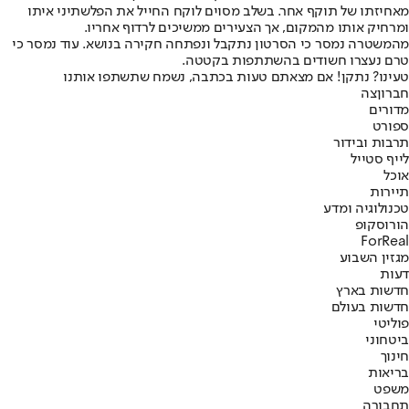
מאחיזתו של תוקף אחר. בשלב מסוים לוקח החייל את הפלשתיני איתו
ומרחיק אותו מהמקום, אך הצעירים ממשיכים לרדוף אחריו.
מהמשטרה נמסר כי הסרטון נתקבל ונפתחה חקירה בנושא. עוד נמסר כי
טרם נעצרו חשודים בהשתתפות בקטטה.
טעינו? נתקן! אם מצאתם טעות בכתבה, נשמח שתשתפו אותנו
חברון
צה
מדורים
ספורט
תרבות ובידור
לייף סטייל
אוכל
תיירות
טכנולוגיה ומדע
הורוסקופ
ForReal
מגזין השבוע
דעות
חדשות בארץ
חדשות בעולם
פוליטי
ביטחוני
חינוך
בריאות
משפט
תחבורה