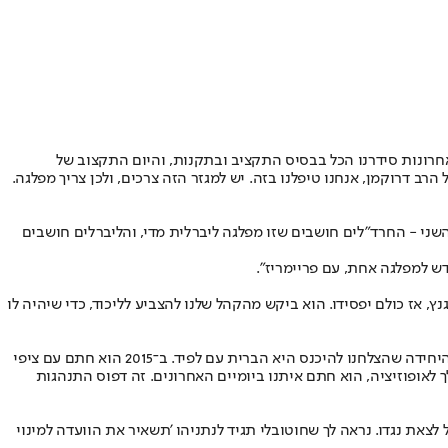
האחרונות סידרנו הכל בבסיס התקציב ובתקנות, והיום התקצוב של
רב דרוקמן, אנחנו טיפלנו בזה. יש למגזר הזה צרכים, ולכן צריך מפלגה.
שני - החרד"לים חושבים שזו מפלגה ליברלית מדי, והליברלים חושבים
דש למפלגה אחת, עם פריימריז".
נץ, אז כולם יפסידו. הוא ביקש מהקהל שלנו להצביע לליכוד, כדי שיהיה לו
"נתניהו מעדיף פוליטיקאים חלשים לידו. אנחנו לא חלשים. הוא מעדיף ציונות דתית חלשה. ב־2013 הוא הודיע לנו שאנחנו הולכים לאופוזיציה, והסיבה היחידה שהצלחנו להיכנס היא הברית עם לפיד. ב־2015 הוא חתם עם ציפי
לאופוזיציה, הוא חתם איתנו ביומיים האחרונים. זה דפוס התנהגות
צאת נגדו. נראה לך שחוטובלי תגיד לנתניהו 'תשאיר את הוועדה למינוי