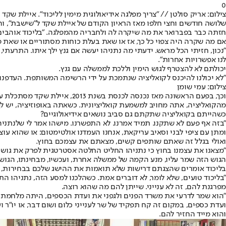
0
צילום: אריק סולטן // "צריך מפלגה אידיאולוגית מימין לליכוד". איילת שקד
שלושה חודשים וחצי חלפו מאז הראיון הקודם של איילת שקד ל"שישבת", וה
חזתה כבר בפברואר את מה שיקרה לה ולחבריה מהמפלגה. "בליכוד אוהבים א
אם מה שקרה היה צפוי כל כך, אז או שאת בעלת כוחות מסתוריים או שאת פ
"נכון, חזיתי הכל מראש. ידעתי מה נתניהו יעשה אם גנץ ילך איתו. התרעתי,
לנו אפשרויות אחרות".
יכולתם לא להצטרף לגוש הימין וללכת לממשלה עם גנץ.
"לא יכולנו להיכנס לקואליציה שנתמכת על ידי הרשימה המשותפת. העדפנו ל
צילום: עמי שומן
וכך, בפעם הראשונה מאז נכנסה
מהקואליציה, אתה מחויב למשמעת קואליציונית. כשאתה באופוזיציה, יש לך
כשהייתם בקואליציה שתקתם גם סביב נושאים אידיאולוגיים?
"בזה אף פעם לא שתקנו. תמיד אמרנו. לא התפשרנו. מישהו אמר לי שלנתניה
ומתן עם ציפי לבני וסאיב עריקאת, אנחנו העמדנו אולטימטום: או שהוא עו
ואולי בגלל זה שאתם שותפים קשים, מצאתם את עצמכם בחוץ.
"מצאנו את עצמנו בחוץ כי נתניהו החליט החלטה אסטרטגית לפרק את גוש הי
הגוש הזה שמר עליו, מנע הקמה של ממשלה אחרת, ועכשיו, מבחינתו, הגוש ע
בליכוד אומרים שהצגתם דרישות שלא תואמות את ההישג שלכם בבחירות, 
"בליכוד טועים, שלא לומר, לא דוברים אמת. כשהלכנו למסע הזה, נתניהו ה
מפרגנת להם, זה לא ענייני. שייתן להם מה שהוא רוצה.
"הוא שמר לדרעי את משרד הפנים ולגפני את ועדת הכספים, היתה מלחמת עו
ועדת כספים, במקום זה קח תפקיד של שר לענייני כלום ושום דבר, או יו"ר ו
והוא מייד החזיר להם.