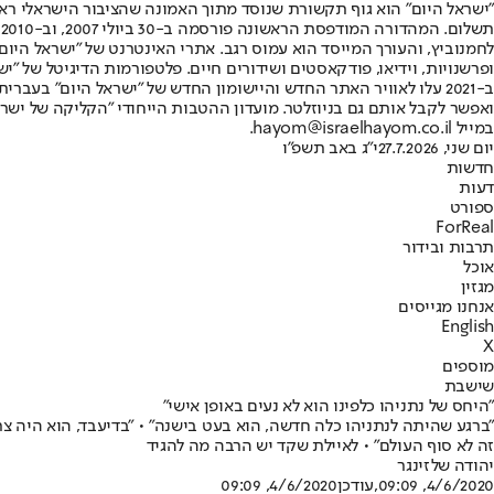
"ישראל היום" הוא גוף תקשורת שנוסד מתוך האמונה שהציבור הישראלי ראוי 
ת
ופרשנויות, וידיאו, פודקאסטים ושידורים חיים. פלטפורמות הדיגיטל של "ישרא
ב-2021 עלו לאוויר האתר החדש והיישומון החדש של "ישראל היום" בע
ואפשר לקבל אותם גם בניוזלטר. מועדון ההטבות הייחודי "הקליקה של ישרא
במייל hayom@israelhayom.co.il.
יום שני, 27.7.2026
י"ג באב תשפ"ו
חדשות
דעות
ספורט
ForReal
תרבות ובידור
אוכל
מגזין
אנחנו מגייסים
English
X
מוספים
שישבת
"היחס של נתניהו כלפינו הוא לא נעים באופן אישי"
"ברגע שהיתה לנתניהו כלה חדשה, הוא בעט בישנה" • "בדיעבד, הוא היה צרי
זה לא סוף העולם" • לאיילת שקד יש הרבה מה להגיד
יהודה שלזינגר
4/6/2020, 09:09
,עודכן
4/6/2020, 09:09