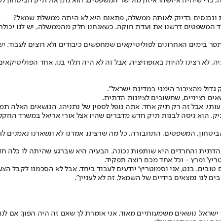
, כדי שיהיה איזשהו איזון מול שר המשפטים. הוא נתן את תיק הביטחון 
ונכנסים בדיוק לאותה ממשלה, פתאום היא לא היתה ממשלת שמאל?
המשפטים דרשנו את ועדת חוקה. כשאנחנו חלק מהממשלה, יש לנו יכולת ה
 בימים האחרונים לפוליטיקאים שמחפשים כיבודים ולא רוצים לעבוד. יש 
ה, לא רצינו להיות באופוזיציה. אבל זה לא היה תלוי בנו. אחד הפוליטיקא
 גדול מהציבור הימני במדינת ישראל".
ים רציניים, שחשובים לציונות הדתית.
. אבל זה רק תיק אחד. אתה נופל לספין של נתניהו. הנושאים האלה תמיד הי
ק. הוא ניסה לבנות תיק חדש מדברים שהיו אצל אורי אריאל במשרד החקלא
יטחון, המשפטים, התחבורה, כל מה שרצינו. אמרנו לא ונשארנו נאמנים לגו
ות הדתית והחרדים היא שותפות נכונה. הבעיה היא שברגע שהיתה לו כלה ח
יץ' ופרץ - וכל אחד מכם רוצה תפקיד.
ם טובים. בנט, אני וסמוטריץ' יודעים לעבוד ביחד. אבל לא הסכמנו לקבל 
לנו נמצאים בידיים של השמאל, זה לא לעניין".
ישראל. נושאים משמעותיים מאוד. אני אומרת לך שאם זה היה הפוך, אם לנ