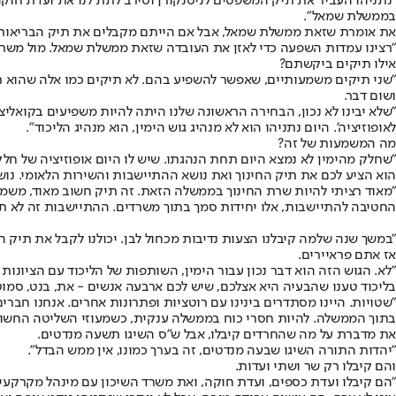
"נתניהו העביר את תיק המשפטים לניסנקורן וסירב לתת לנו את ועדת חוקה
בממשלת שמאל".
את אומרת שזאת ממשלת שמאל, אבל אם הייתם מקבלים את תיק הבריאות 
"רצינו עמדות השפעה כדי לאזן את העובדה שזאת ממשלת שמאל. מול משרד 
אילו תיקים ביקשתם?
"שני תיקים משמעותיים, שאפשר להשפיע בהם. לא תיקים כמו אלה שהוא תפר
ושום דבר.
"שלא יבינו לא נכון, הבחירה הראשונה שלנו היתה להיות משפיעים בקואליצי
לאופוזיציה'. היום נתניהו הוא לא מנהיג גוש הימין, הוא מנהיג הליכוד".
מה המשמעות של זה?
"שחלק מהימין לא נמצא היום תחת הנהגתו. שיש לו היום אופוזיציה של חלק
הוא הציע לכם את תיק החינוך ואת נושא ההתיישבות והשירות הלאומי. נושא
"מאוד רציתי להיות שרת החינוך בממשלה הזאת. זה תיק חשוב מאוד, משמעותי
החטיבה להתיישבות, אלו יחידות סמך בתוך משרדים. ההתיישבות זה לא תי
"במשך שנה שלמה קיבלנו הצעות נדיבות מכחול לבן. יכולנו לקבל את תיק הב
אז אתם פראיירים.
"לא. הגוש הזה הוא דבר נכון עבור הימין, השותפות של הליכוד עם הציונ
בליכוד טענו שהבעיה היא אצלכם, שיש לכם ארבעה אנשים - את, בנט, סמוטר
"שטויות. היינו מסתדרים בינינו עם רוטציות ופתרונות אחרים. אנחנו חברי
בתוך הממשלה. להיות חסרי כוח בממשלה ענקית, כשמעוזי השליטה החשובים 
את מדברת על מה שהחרדים קיבלו, אבל ש"ס השיגו תשעה מנדטים.
"יהדות התורה השיגו שבעה מנדטים, זה בערך כמונו, אין ממש הבדל".
והם קיבלו רק שר ושתי ועדות.
"הם קיבלו ועדת כספים, ועדת חוקה, ואת משרד השיכון עם מינהל מקרקעי 