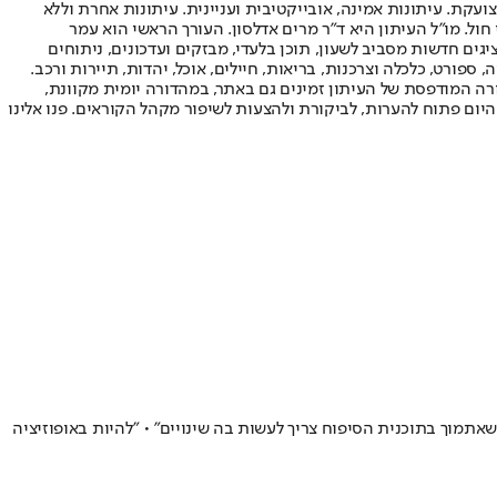
ועקת. עיתונות אמינה, אובייקטיבית ועניינית. עיתונות אחרת וללא
עור החשיפה הגבוה ביותר בימי חול. מו"ל העיתון היא ד"ר מרים אדלסון. העורך הראשי הוא עמר
 והעורך המייסד הוא עמוס רגב. אתרי האינטרנט של "ישראל היום" בעברית ובאנגלית, כמו כן היישומונים (אפליקציות) לאנדרואיד ול-iOS, מציגים חדשות מסביב לשעון, תוכן בלעדי, מבזקים ועדכונים, ניתוחים
, ספורט, כלכלה וצרכנות, בריאות, חיילים, אוכל, יהדות, תיירות ורכב.
דורה המודפסת של העיתון זמינים גם באתר, במהדורה יומית מקוונת,
היום פתוח להערות, לביקורת ולהצעות לשיפור מקהל הקוראים. פנו אלינו
שאתמוך בתוכנית הסיפוח צריך לעשות בה שינויים" • "להיות באופוזיציה