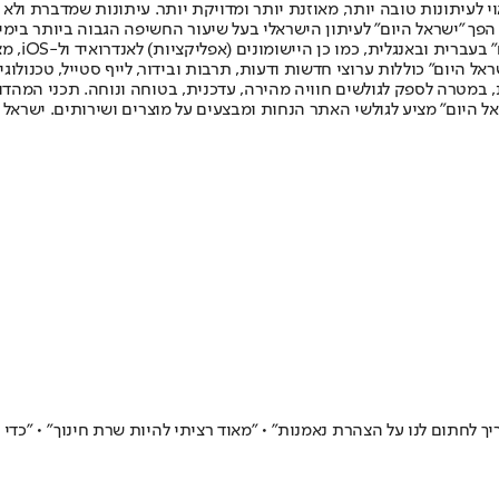
לעיתונות טובה יותר, מאוזנת יותר ומדויקת יותר. עיתונות שמדברת ולא צ
שלום. המהדורה המודפסת הראשונה פורסמה ב-30 ביולי 2007, וב-2010 הפך "ישראל היום" לעיתון הישראלי בעל שי
לחמנוביץ,
ל היום" כוללות ערוצי חדשות ודעות, תרבות ובידור, לייף סטייל, טכנולוגיה
ברית, במטרה לספק לגולשים חוויה מהירה, עדכנית, בטוחה ונוחה. תכני המה
ל היום" מציע לגולשי האתר הנחות ומבצעים על מוצרים ושירותים. ישראל 
ך לחתום לנו על הצהרת נאמנות" • "מאוד רציתי להיות שרת חינוך" • "כדי 