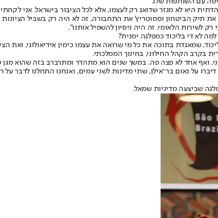
איפה עם השותפות שלו.
ת הדתית היא לא מגזר שדואג רק לעצמו, אלא לכל הציבור בישראל. אני לקח
 את תיק הביטחון וסמוטריץ' את התחבורה, זה לא היה רק בשביל הציונות
ק לשירות הלאומי. זה היה ניסיון להשפיל אותנו".
מה לא די בליכוד כמפלגה ימנית?
לליכוד, שמאגדת בתוכה את כל מי שרואה את עצמו כימין אידיאולוגי, ואת
דית בקרב הקהל החילוני, בחינוך הממלכתי.
, ואף אחד לא פצה פה. במשך שנים הוא מתהדר ומתרברב בזה שהוא מגן על
ל זה עד אז. דיברו על נאום בר־אילן, שתי מדינות לשני עמים, ואנחנו התחלנו לדב
פלגה שביצעה מדיניות שמאל.