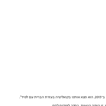
יד".
. זו היתה הטעות. בסדר. לומדים לקח.