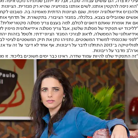
עיני לא צרה, הם עושים עבודה טובה, אבל לא ייתכן שנתניהו נוקט איפה ו
"הוא ניסה להקטין אותנו, לשים אותנו בפוזיציה שהיא רק מגזרית. הציונו
ולהכניס אידיאולוגיה ימנית, שגם הציונות הדתית מאמינה בה. כשבנט לקח
אנשים שמובילים בצבא, בכלכלה, במגזר הציבורי, בתקשורת. אל תדחף אותי ר
אם את אומרת שאתם דואגים לכולם, למה בעצם צריך מפלגה סקטוריאלית? ל
"לליכוד יש תפקיד של מפלגת שלטון, אבל צריך מפלגה אידיאולוגית מימין 
אידיאולוגי של הממשלה, לדאוג לצורכי המגזר הציוני־דתי, ולטפל בזהות יהו
"לפני שנכנסתי למשרד המשפטים, נתניהו נתן את תיק המשפטים לציפי לבני
לפוליטיקה ב־2013 התחלנו לדבר על ריבונות, אף אחד לא דיבר ע
ארה"ב מדבר על ריבונות.
"זה התפקיד שלנו להיות עמוד שדרה. ראינו כבר ימים חשוכים בליכוד. זו מ