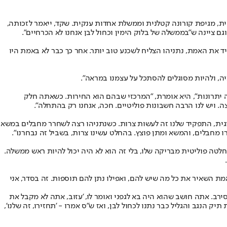
טית, מגיפת קורונה קטלנית וממשלת אחדות ענקית. שקד, ייאמר לזכותה,
 ציינה ש"בממשלה של בלוק הימין וכחול לבן אנחנו לא הכרחיים".
גיד את האמת, נתניהו הצליח לשכנע טוב יותר. אחר כך כבר לא באמת היו
יה, ולהיות מסוגלים להסתכל על עצמנו במראה".
 המדבריים. "יש בזה יתרונות", היא אומרת, "המרכזי שבהם הוא החירות. כשאתה חלק
 ויש לנו הרבה חשבונות פוליטיים. חכה, אנחנו רק בהתחלה".
ולוגית, התפקיד שלנו זה לעשות צרות. כשנתניהו רצה לשחרר מחבלים במשא
 מחבלים, והמשא ומתן פוצץ. בהחלט עשינו צרות, בשביל זה נבחרנו".
לטה פוליטית מבריקה שלו, בלי זה הוא לא היה יכול להיות ראש ממשלה.
מת השאיר את כל מה שיש להם, ואפילו נתן להם תוספות. זה בסדר, אני
ב. אתה חושב שהוא היה בא לגפני ואומר לו, 'עזוב, אתה לא מקבל את
 הנגב והגליל כבר נתנו לכחול לבן, ואז ש"ס אמרו - 'תחזירו, זה שלנו',