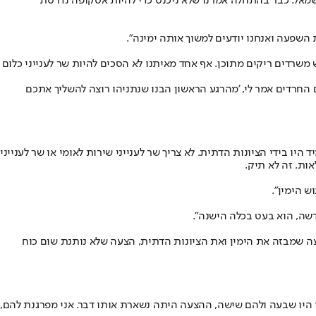
לשמאל. כבר בהתחלה אמרנו שלא ניכנס כדי להיות אסקופה נדרסת
שפעה ואנחנו יודעים למשוך אותה ימינה".
משרדים ריקים מתוכן. אף אחד מאיתנו לא הסכים להיות שר לענייני כלום
ים החרדים אמר לי, 'מהרגע הראשון הבנו שנתניהו רוצה להשליך אתכם
ו בידי הציונות הדתית. לא צריך שר לענייני שירות לאומי או שר לענייני
ות. זה לא תיק.
ש הימין".
דשה, הוא בעט בכלה הישנה".
הצעה שמבזה את הימין ואת הציונות הדתית, הצעה שלא נותנת שום כוח
ו היו שבעה ולהם שישה, ההצעה היתה נשארת אותו דבר. אני מפרגנת להם,