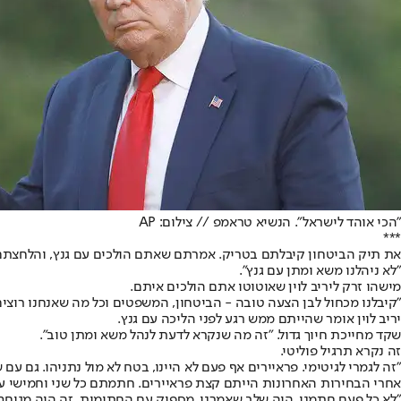
"הכי אוהד לישראל". הנשיא טראמפ // צילום: AP
***
את תיק הביטחון קיבלתם בטריק. אמרתם שאתם הולכים עם גנץ, והלחצתם 
"לא ניהלנו משא ומתן עם גנץ".
מישהו זרק ליריב לוין שאוטוטו אתם הולכים איתם.
"קיבלנו מכחול לבן הצעה טובה - הביטחון, המשפטים וכל מה שאנחנו רוצים
יריב לוין אומר שהייתם ממש רגע לפני הליכה עם גנץ.
שקד מחייכת חיוך גדול. "זה מה שנקרא לדעת לנהל משא ומתן טוב".
זה נקרא תרגיל פוליטי.
"זה לגמרי לגיטימי. פראיירים אף פעם לא היינו, בטח לא מול נתניהו. גם עם שמונה מנדטים קיבלנו תיקי
אחרי הבחירות האחרונות הייתם קצת פראיירים. חתמתם כל שני וחמישי ע
"לא כל פעם חתמנו, היה שלב שאמרנו, מספיק עם החתימות. זה היה מגוחך. אמ