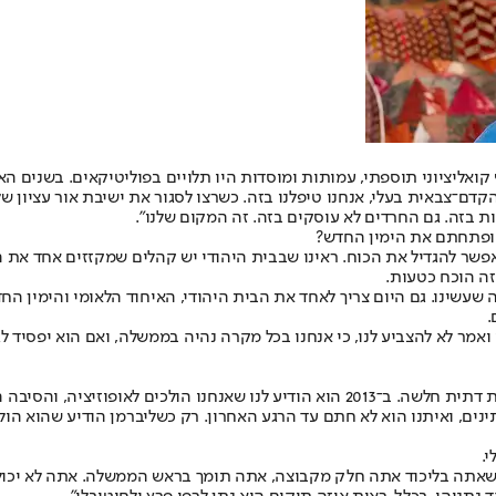
 קואליציוני תוספתי, עמותות ומוסדות היו תלויים בפוליטיקאים. בשנים 
ם־צבאית בעלי, אנחנו טיפלנו בזה. כשרצו לסגור את ישיבת אור עציון של ה
ת בזה. גם החרדים לא עוסקים בזה. זה המקום שלנו".
 ופתחתם את הימין החדש?
פשר להגדיל את הכוח. ראינו שבבית היהודי יש קהלים שמקזזים אחד את ה
זה הוכח כטעות.
 שעשינו. גם היום צריך לאחד את הבית היהודי, האיחוד הלאומי והימין הח
.
 ואמר לא להצביע לנו, כי אנחנו בכל מקרה נהיה בממשלה, ואם הוא יפסיד לג
ם, ואיתנו הוא לא חתם עד הרגע האחרון. רק כשליברמן הודיע שהוא הולך 
י.
, כשאתה בליכוד אתה חלק מקבוצה, אתה תומך בראש הממשלה. אתה לא יכול ל