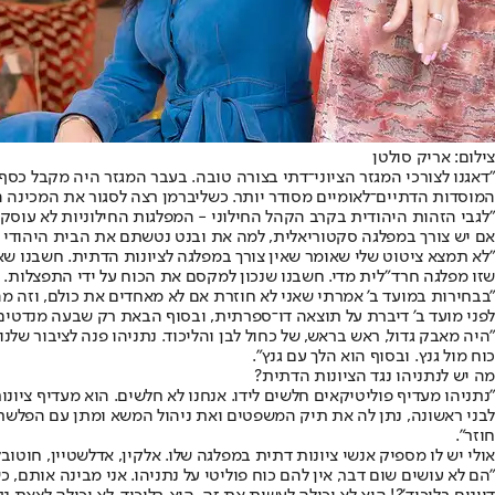
צילום: אריק סולטן
"דאגנו לצורכי המגזר הציוני־דתי בצורה טובה. בעבר המגזר היה מקבל כסף
המוסדות הדתיים־לאומיים מסודר יותר. כשליברמן רצה לסגור את המכינה הקד
"לגבי הזהות היהודית בקרב הקהל החילוני - המפלגות החילוניות לא עוסקו
אם יש צורך במפלגה סקטוריאלית, למה את ובנט נטשתם את הבית היהודי
"לא תמצא ציטוט שלי שאומר שאין צורך במפלגה לציונות הדתית. חשבנו שא
שזו מפלגה חרד"לית מדי. חשבנו שנכון למקסם את הכוח על ידי התפצלות. 
"בבחירות במועד ב' אמרתי שאני לא חוזרת אם לא מאחדים את כולם, וזה מה
לפני מועד ב' דיברת על תוצאה דו־ספרתית, ובסוף הבאת רק שבעה מנדטים
"היה מאבק גדול, ראש בראש, של כחול לבן והליכוד. נתניהו פנה לציבור שלנו
כוח מול גנץ. ובסוף הוא הלך עם גנץ".
מה יש לנתניהו נגד הציונות הדתית?
לבני ראשונה, נתן לה את תיק המשפטים ואת ניהול המשא ומתן עם הפלשתיני
חוזר".
אולי יש לו מספיק אנשי ציונות דתית במפלגה שלו. אלקין, אדלשטיין, חוטובל
"הם לא עושים שום דבר, אין להם כוח פוליטי על נתניהו. אני מבינה אותם