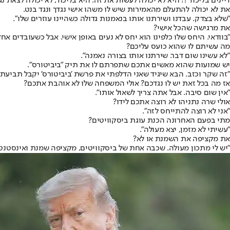
דיינים בליכוד'?! היא לא יכולה לעשות את זה. היא בליכוד, לא יכולה לצאת נג
את לא יכולה להתעלם מהאמירות שיש לו משהו אישי נגדך ונגד בנט.
"שלא בצדק. עבדנו ושירתנו אותו בנאמנות גדולה כשהיינו עוזרים שלו".
את מרגישה שהכל אישי?
"בוודאי. היחס שלו כלפינו הוא יחס לא נעים באופן אישי. אבל כשעובדים אחד
מה עשיתם לו שהוא כועס עליכם?
"לא עשינו שום דבר. שירתנו אותו בצורה נאמנה".
יש שמועות שהוא מאשים אתכם שתפרתם לו את תיק "ביביטורס".
"זה שקר וכזב. הבא שיגיד שאני הדלפתי את פרשת 'ביביטורס' יקבל תביעת 
אז מה בכל זאת יש לו נגדכם? אולי המשפחה שלו לא אוהבת אתכם?
"אין שום סיבה. אבל אתה צריך לשאול אותו".
אולי שרה נתניהו לא רוצה אתכם לידו?
"אני לא רוצה להתייחס לזה".
מתי בפעם האחרונה הכנת עוגת ביסקוויטים?
"עשיתי לא מזמן, יצא מעולה".
את מקציפה את השמנת או לא?
"יש לי מתכון מעולה. שכבה אחת של ביסקוויטים, מקציפה שמנת ואינסטנט 