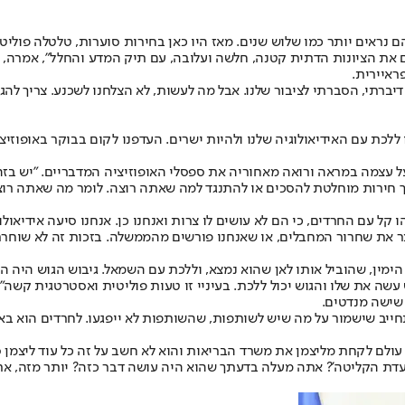
ם נראים יותר כמו שלוש שנים. מאז היו כאן בחירות סוערות, טלטלה פולי
ת הציונות הדתית קטנה, חלשה ועלובה, עם תיק המדע והחלל", אמרה, וגם
ראיירית.
 דיברתי, הסברתי לציבור שלנו. אבל מה לעשות, לא הצלחנו לשכנע. צריך לה
לכת עם האידיאולוגיה שלנו ולהיות ישרים. העדפנו לקום בבוקר באופוזיצ
 לכנסת בשנת 2013, איילת שקד מסתכלת על עצמה במראה ורואה מאחוריה את ספסלי האופוזיציה
 חירות מוחלטת להסכים או להתנגד למה שאתה רוצה. לומר מה שאתה רוצה.
ו קל עם החרדים, כי הם לא עושים לו צרות ואנחנו כן. אנחנו סיעה אידיא
צר את שחרור המחבלים, או שאנחנו פורשים מהממשלה. בזכות זה לא שוחררו
מין, שהוביל אותו לאן שהוא נמצא, וללכת עם השמאל. גיבוש הגוש היה הח
שה את שלו והגוש יכול ללכת. בעיניי זו טעות פוליטית ואסטרטגית קשה".
שישה מנדטים.
תחייב שישמור על מה שיש לשותפות, שהשותפות לא ייפגעו. לחרדים הוא בא
לם לקחת מליצמן את משרד הבריאות והוא לא חשב על זה כל עוד ליצמן סיר
עדת הקליטה'? אתה מעלה בדעתך שהוא היה עושה דבר כזה? יותר מזה, את תיק