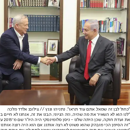
"כחול לבן זה שמאל, אתם עוד תראו". נתניהו וגנץ // צילום: אלדד מלכה
"לנו הוא לא השאיר את מה שהיה, וזה הגיוני, הבנו את זה, אנחנו לא חיים
את ועדת חוקה, שכן היתה שלנו - ניסן סלומינסקי היה היו"ר שם מ־2015 עד 2019 - הוא לא הסכים להשאיר אצלנו. הוא ביזה אותנו ודחף לחרדים בכוח את ועדת חוקה. החרדים אמרו לו שהם בכלל לא רוצים את הוועדה הזאת.
"זה הסימן הכי מובהק שהוא פשוט לא רצה אותנו. אם הוא היה רוצה אותנו 