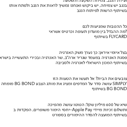
ועידת הנגב: צמיחה השקעה והשפעה
בנגב יש צמיחה, יש ביקוש ואנחנו נמשיך לראות את הנגב ולפתח אותו
בשיתוף הרשות לפיתוח הנגב
כל ההטבות שמגיעות לכם
מה ההבדל בין מועדון תעופה וכרטיס אשראי?
בשיתוף FLYCARD
בצל איומי איראן: כך נערך משק האנרגיה
פסגת האנרגיה במעמד שגריר ארה"ב, שר האנרגיה ובכירי התעשייה בישראל
בשיתוף המכון הישראלי לאנרגיה ולסביבה
צובעים את הבית? אל תעשו את הטעות הזו
מומחה BG BOND עושה סדר על המדפים ומציג את מותג הצבע SIMPLY
בשיתוף BG BOND
שיא של 600 מיליון שקל: הטוטו עושה מהפיכה
יחסי הימור משופרים, הפקדות ב-Apple Pay ותשלום זכיות מיידי
בשיתוף המועצה להסדר ההימורים בספורט