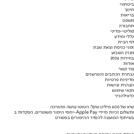
ביטחוני
חינוך
בריאות
משפט
תחבורה
פוליטי-מדיני
כללי ומידע
דף הבית
זמני כניסת וצאת שבת
מגזין השבוע
בחירות 2026
אודות
צור קשר
נבחרת הכתבים והפרשנים
מדיניות פרטיות
הצהרת נגישות
תנאי שימוש
כדאי
להכיר
שיא של 600 מיליון שקל: הטוטו עושה מהפיכה
יחסי הימור משופרים, הפקדות ב-Apple Pay ותשלום זכיות מיידי
בשיתוף המועצה להסדר ההימורים בספורט