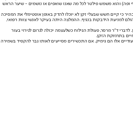
 ופה) והוא משמש פילטר לכל מה שאנו שואפים או נושמים - שיער הראש
ים. "פרסום המאמר לגבי זקן ו־covid 19 באתר של ארגון הבריאות העולמי הבהיר כי קיים חשש שבעלי זקן לא יוכלו להדק באופן אופטימלי את המסיכה
הולם למניעת הידבקות בנגיף. ההמלצה היתה בעיקר לאנשי צוות רפואי,
דברי ד"ר מרסר, פעולת הגילוח כשלעצמה יכולה לגרום לגירוי בעור
חיים בתחזוקת הזקן.
עודיים אלו הם גימיק. אם התכשירים מסייעים לאותו גבר להקפיד בשמירה