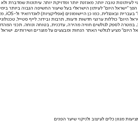
לעיתונות טובה יותר, מאוזנת יותר ומדויקת יותר. עיתונות שמדברת ולא צ
שלום. המהדורה המודפסת הראשונה פורסמה ב-30 ביולי 2007, וב-2010 הפך "ישראל היום" לעיתון הישראלי בעל שי
לחמנוביץ,
ל היום" כוללות ערוצי חדשות ודעות, תרבות ובידור, לייף סטייל, טכנולוגיה
ברית, במטרה לספק לגולשים חוויה מהירה, עדכנית, בטוחה ונוחה. תכני המה
ל היום" מציע לגולשי האתר הנחות ומבצעים על מוצרים ושירותים. ישראל 
עות מגוון כלים לעיצוב ולניקוי שיער הפנים