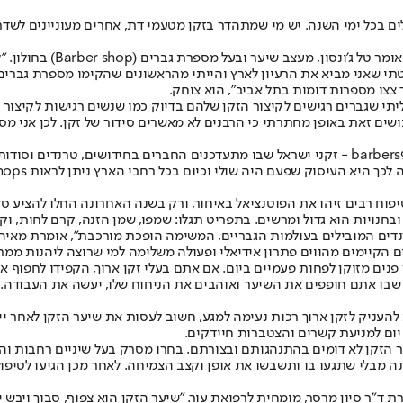
ם בכל ימי השנה. יש מי שמתהדר בזקן מטעמי דת, אחרים מעוניינים לשדר
 צצו מספרות דומות בתל אביב", הוא צוחק.
 גיליתי שגברים רגישים לקיצור הזקן שלהם בדיוק כמו שנשים רגישות לקיצור
ים זאת באופן מחתרתי כי הרבנים לא מאשרים סידור של זקן. לכן אני מסדר
קהילת המזוקנים בישראל פורחת, וג'ונסון אף מנהל את עמוד הפייסבוק barbers972 - זקני ישראל שבו 
לי וכיום בכל רחבי הארץ ניתן לראות Barber shops ומזוקנים שצמאים למידע", מציין ג'ונסון.
פוח רבים זיהו את הפוטנציאל באיחור, ורק בשנה האחרונה החלו להציע סד
נויות הוא גדול ומרשים. בתפריט תגלו: שמפו, שמן הזנה, קרם לחות, וקס, ח
דים המובילים בעולמות הגבריים, המשימה הופכת מורכבת", אומרת מאיה ל
 הקיימים מהווים פתרון אידיאלי ופעולה משלימה למי שרוצה ליהנות ממראה 
נים מזוקן לפחות פעמיים ביום. אם אתם בעלי זקן ארוך, הקפידו לחפוף את
 שבו אתם חופפים את השיער ואוהבים את הניחוח שלו, יעשה את העבודה.
עניק לזקן ארוך רכות נעימה למגע, חשוב לעסות את שיער הזקן לאחר ייבוש
יום למניעת קשרים והצטברות חיידקים.
ר הזקן לא דומים בהתנהגותם ובצורתם. בחרו מסרק בעל שיניים רחבות ו
נה מבלי שתגעו בו ותשבשו את אופן וקצב הצמיחה. לאחר מכן הגיעו לטיפול
ד"ר סיון מרסר, מומחית לרפואת עור. "שיער הזקן הוא צפוף, סבוך ויבש יו