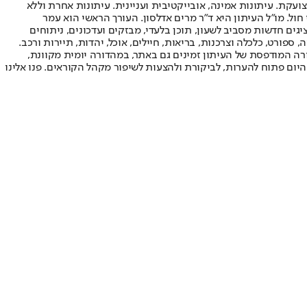
ועקת. עיתונות אמינה, אובייקטיבית ועניינית. עיתונות אחרת וללא
עור החשיפה הגבוה ביותר בימי חול. מו"ל העיתון היא ד"ר מרים אדלסון. העורך הראשי הוא עמר
 והעורך המייסד הוא עמוס רגב. אתרי האינטרנט של "ישראל היום" בעברית ובאנגלית, כמו כן היישומונים (אפליקציות) לאנדרואיד ול-iOS, מציגים חדשות מסביב לשעון, תוכן בלעדי, מבזקים ועדכונים, ניתוחים
, ספורט, כלכלה וצרכנות, בריאות, חיילים, אוכל, יהדות, תיירות ורכב.
דורה המודפסת של העיתון זמינים גם באתר, במהדורה יומית מקוונת,
היום פתוח להערות, לביקורת ולהצעות לשיפור מקהל הקוראים. פנו אלינו