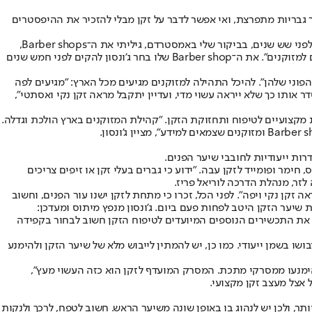
 גבריות מתפרצת, ואי אפשר לדבר על זקן מבלי להזכיר את ההיפסטרים
"אני מתחזק זקן על הפנים עוד משנת 2005, הרבה לפני שהוא הפך לטרנד", אומר טל ג'ונסון, מעצב שיער ובעל מספרת גברים (Barber shop) בחולון. "לפני שש שנים, בביקור שלי באמסטרדם, גיליתי את ה־Barber shops,
אותן מספרות גברים ייעודיות שבהן הזקן זוכה לטיפול מקצועי ומסור. החלטתי שאני מביא את הרעיון לארץ והייתי מהראשונים שהקימו מספרת גברים למזוקנים". את ה־Barber shop שלו בחר ג'ונסון להקים לפני חמש שנים
 הפוני שלהן". להיכל התהילה למזוקנים מגיעים מכל הארץ: "מגיעים לפה
 אותו כך שלא ייראה עשוי מדי, ועדיין יתקבל מראה זקן נקי ואסתטי",
מתעדכנים החברים בחידושים, טרנדים וסודות מקצועיים לטיפוח ותחזוקת הזקן. "קהילת המזוקנים בארץ הולכת וגדלה.
רות ייעודיות לחובבי שיער הפנים.
ימר ופומייד לזקן עבה. "ידוע כי גברים בעלי זקן או זיפים צריכים
זר, מנהלת הדרכה לוריאל פריז.
זקן נקי ויפה". לפני הכל, זכרו כי מתחת לזקן ישנו עור הפנים, וחשוב
 שיער הזקן היטב לפחות פעם ביום. ג'ונסון מנפץ מיתוס ומעדכן:
 את התכשירים הנוספים המיועדים לטיפוח הזקן חשוב לבחור בקפידה
ו בשמן ייעודי. כמו כן, יש להמתין לייבוש מלא של שיער הזקן ולהימנע
הימנעו ממסרקי מתכת. המסרק המועדף לזקן הוא כזה העשוי מעץ",
 אצל מעצב זקן מקצועי.
תר, ולכן יש לנהוג בו באופן שונה משיער הראש. חשוב לטפח, לרכך ולנקות