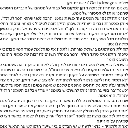
צילום: Getty Images // שגרת זקן
בשנים האחרונות זוכה הזקן למקום של כבוד על פניהם של הגברים הישראלי
שהפכו אותו לאקססורי של ממש.
ביחד עם אשתו רוזה דווקא בחולון. "התל־אביבים הגיעו עד אלי, ורק בהמשך
"אנחנו מעניקים במקום טיפולי עיצוב, סידור וניקוי לבעלי זקן ארוך וקצר.
חילונים מכל הארץ וגם כמה חרדים מירושלים שרוצים לסדר את הזקן. הם עוש
מגלה ג'ונסון.
טיפוח הזקן אינו טרנד חולף, והפך במהלך השנים לתרבות של ממש. ההוכחה לכך היא העיסוק שפעם היה שו
היצע מקומי
בישראל הביקוש לתכשירים ייעודים לזקן עלה לאחרונה. אך נראה שמותגי טי
אם בעבר נאלצו מזוקנים להביא מוצרים מחו"ל, הרי שכיום ההיצע ברשתות ובח
להקפיד במיוחד בשמירה על ניקיון וטיפוח זקנם. כשהזקן נחשב לאחד הטרנ
"לא תמיד ניתן לקבוע תור לספר לתחזוקה ולעיצוב שיער הזקן. לכן, המוצרים
לשמור עליו נקי. אל תחסכו מהפנים שלכם שטיפה במים וסבון המיועד לעור פ
"כשמדובר בשיער הזקן ניתן להשתמש בשמפו ייעודי אבל גם השמפו הרגיל
יתרה", הוא אומר.
שגרת הטיפוח המומלצת כוללת העשרת הזקן בחומרי ריכוך והזנה. על מנת לה
ממריחת השמן על שיער רטוב. נוסף על כך, חשוב לסרק את שיער הזקן מדי 
"את סירוק הזקן לא מומלץ לעשות עם מסרק ראש, כיוון ששיער הראש ושיע
אומרת לזר. אם ברצונכם לטפח "זקן הרצל" ארוך, תנו לו לצמוח במשך חצי ש
שמירה על היגיינה
"אחת ולתמיד - כדאי לדעת שיש הבדלים בין שיער הזקן לשיער הראש" אומרת 