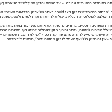
ה בחומרים המיועדים עבורה. שיער השפם והזקן סמוך לאזור הנשימה (אף
לדברי ד"ר מרסר, בהיגיינה נאותה אין שום סיבה שזקן יהיה מאורת חיידק
ן ההמלצה לאוכלוסייה הכללית, יכולות להיות הדוקות לפנים ולספק מענה 
ות פצעונים וחטטים, בוחרים להסתיר את אותם פגעי עור באמצעות הזקן. ל
 שלל מוצרים לטיפוח, עיצוב וריכוך הזקן שיכולים לסייע ואף נחשבים הכר
יק שיווקי שיסייע להוציא מהם עוד קצת כסף. "אני לא חושבת שמוצרים יי
שאין זה מזיק כלל ואף מעניק לו זקן מטופח ויפה", מציינת ד"ר מרסר.