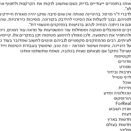
אותו בחומרים ייעודיים בדיוק כשם שחשוב לנקות את הקרקפת ולחפוף אות
לא".
לפניהם, ובכך להעלות את הסיכוי להידבק בקורונה. מסיכות כירורגיות, שה
וגם אז ניתנה הנחיה לנהוג ברגישות במזוקנים מטעמי דת".
רבים מהסובלים מאקנה וממחלות עור המשפיעות על מראה עור הפנים, ויוצר
ולהחמיר את התופעה, ולכן מומלץ להימנע מטיפוח זקן במקרים אלו. קיימים
לעיתים, רבים מהמזוקנים סקפטיים לגביהם ונוטים לחשוב שמדובר בעוד טר
על היגיינה, טיפוח ושיפור המראה - מה טוב. שימשיך בעבודת הטיפוח ויידע 
טעינו? נתקן! אם מצאתם טעות בכתבה, נשמח שתשתפו אותנו
זקן
טיפוח
מדורים
ספורט
תרבות ובידור
לייף סטייל
אוכל
תיירות
טכנולוגיה ומדע
הורוסקופ
ForReal
מגזין השבוע
דעות
חדשות בארץ
חדשות בעולם
פוליטי