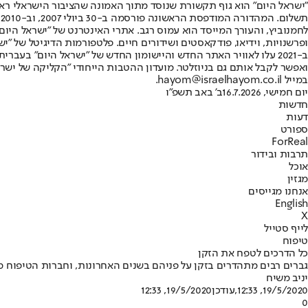
"ישראל היום" הוא גוף תקשורת שנוסד מתוך האמונה שהציבור הישראלי ראוי 
ת
ופרשנויות, וידיאו, פודקאסטים ושידורים חיים. פלטפורמות הדיגיטל של "ישרא
ב-2021 עלו לאוויר האתר החדש והיישומון החדש של "ישראל היום" בע
ואפשר לקבל אותם גם בניוזלטר. מועדון ההטבות הייחודי "הקליקה של ישרא
במייל hayom@israelhayom.co.il.
יום חמישי, 16.7.2026
ב' באב תשפ"ו
חדשות
דעות
ספורט
ForReal
תרבות ובידור
אוכל
מגזין
אנחנו מגייסים
English
X
לייף סטייל
טיפוח
כל הדרכים לטפח את הזקן
גברים רבים מתהדרים בזקן על פניהם בשנים האחרונות, וחברות הטיפוח מצי
יניב משיח
19/5/2020, 12:33
,עודכן
19/5/2020, 12:33
0