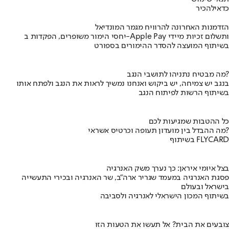
כדאי
להכיר
הזדמנות האחרונה להרוויח מגמר המונדיאל
יחסי הימור משופרים, הפקדות ב-Apple Pay ותשלום זכיות מיידי
בשיתוף המועצה להסדר ההימורים בספורט
מה מבטיח נתניהו לתושבי הנגב?
בנגב יש צמיחה, יש ביקוש ואנחנו נמשיך לראות את הנגב ולפתח אותו
בשיתוף הרשות לפיתוח הנגב
כל ההטבות שמגיעות לכם
מה ההבדל בין מועדון תעופה וכרטיס אשראי?
בשיתוף FLYCARD
בצל איומי איראן: כך נערך משק האנרגיה
פסגת האנרגיה במעמד שגריר ארה"ב, שר האנרגיה ובכירי התעשייה
בישראל ובעולם
בשיתוף המכון הישראלי לאנרגיה ולסביבה
צובעים את הבית? אל תעשו את הטעות הזו