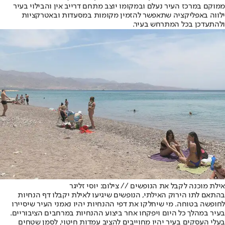
ממוקם במרכז העיר נעלם ובמקומו יוצב מתחם דרייב אין והבילוי בעיר
ילווה באפליקציה שתאפשר להזמין מקומות במסעדות ובאטרקציות
ולהתעדכן בכל המתרחש בעיר.
אילת מוכנה לקבל את הנופשים // צילום: יוסי זליגר
בהתאם לתו הירוק האילתי, הנופשים שיגיעו לאילת יקבלו דף הנחיות
לחופשה בטוחה. מי שיחלקו את דפי ההנחיות יהיו נאמני העיר שיסיירו
בעיר במהלך כל היום ויפקחו אחר ביצוע ההנחיות במרחבים הציבוריים.
בעלי העסקים בעיר יהיו מחוייבים להציב עמדות חיטוי, לסמן שטחים