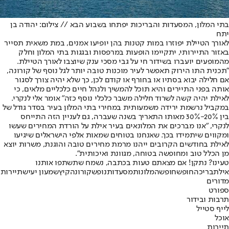
בתי המלון, המסעדות והבריכות יפתחו בשבוע הבא // צילום: יהודה בן
יתח
לאורך הטיילת יפוזרו במות קטנות בהן יופיעו אמנים, במת משאית תסייר
באזור התיירותי, יתקיימו הופעות במרפסות ובגגות בתי המלון וחלק
מהמופעים יועברו בשידור חי על גבי מסכי ענק שיוצבו לאורך הטיילת.
"תכנית התו הירוק תאפשר לעיר מוכנות טובה יותר לגל נוסף של קורונה,
אם חלילה יבוא בסתיו או בחורף או קודם לכן, כך שלא יהיה צורך לסגור
אותה בפני התיירים והיא תוכל להמשיך ולנהל חיים כלכליים מלאים, כי
לאילת יהיה קשה לשרוד חלילה משבר כלכלי נוסף כזה" אומר אלי לנקרי.
במקביל נרשמת ירידה משמעותית במחירי בתי המלון בעיר בסדר גודל של
בין 20%-30% מאותו התאריך בשנה שעברה, גם לעניין הזה התייחס
לנקרי, "אנו מברכים את המלונאים בעיר אילת על הורדת המחירים שעשו
ומקווים שיתמידו בכך. שאנחנו בטוחים שמאות אלפי הישראלים שיגיעו
לאילת בחודשים הקרובים ייהנו מרמת מחירים טובה והוגנת, משרות יוצא
מן הכלל טוב ומחופשה בטוחה, מגוונת ואיכותית".
טעינו? נתקן! אם מצאתם טעות בכתבה, נשמח שתשתפו אותנו
אילת
בריכה
חופש
חופשה
מלונות
מסעדות
נופש
קורונה
קיץ
שמעון יעיש
תיירות
מדורים
ספורט
תרבות ובידור
לייף סטייל
אוכל
תיירות