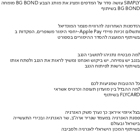
מומחה BG BOND עושה סדר על המדפים ומציג את מותג הצבע SIMPLY
בשיתוף BG BOND
הזדמנות האחרונה להרוויח מגמר המונדיאל
יחסי הימור משופרים, הפקדות ב-Apple Pay ותשלום זכיות מיידי
בשיתוף המועצה להסדר ההימורים בספורט
מה מבטיח נתניהו לתושבי הנגב?
בנגב יש צמיחה, יש ביקוש ואנחנו נמשיך לראות את הנגב ולפתח אותו
בשיתוף הרשות לפיתוח הנגב
כל ההטבות שמגיעות לכם
מה ההבדל בין מועדון תעופה וכרטיס אשראי?
בשיתוף FLYCARD
בצל איומי איראן: כך נערך משק האנרגיה
פסגת האנרגיה במעמד שגריר ארה"ב, שר האנרגיה ובכירי התעשייה
בישראל ובעולם
בשיתוף המכון הישראלי לאנרגיה ולסביבה