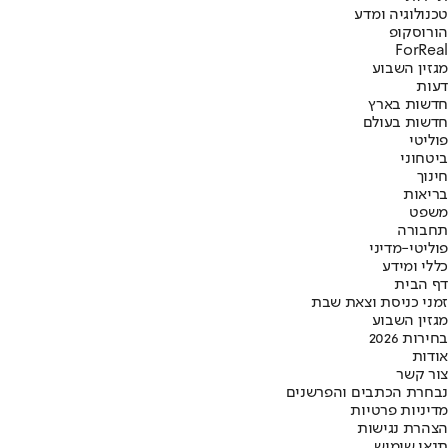
טכנולוגיה ומדע
הורוסקופ
ForReal
מגזין השבוע
דעות
חדשות בארץ
חדשות בעולם
פוליטי
ביטחוני
חינוך
בריאות
משפט
תחבורה
פוליטי-מדיני
כללי ומידע
דף הבית
זמני כניסת וצאת שבת
מגזין השבוע
בחירות 2026
אודות
צור קשר
נבחרת הכתבים והפרשנים
מדיניות פרטיות
הצהרת נגישות
תנאי שימוש