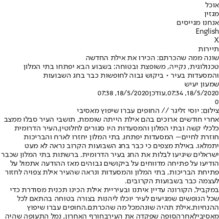
אוכל
מגזין
אנחנו מגייסים
English
X
תיירות
שונה ממה שהכרתם: הכירו את אילת החדשה
טכנולוגית, נקייה, משופצת ובטוחה: בשבוע הבא יפתחו בתי המלון
והמסעדות בעיר • ביקוש גבוה לחופשות כבר בחג השבועות
שמעון יעיש
18/5/2020, 07:34
,עודכן
18/5/2020, 07:38
0
צילום: יוסי זליגר // החופים עברו שיפוץ מאסיבי
אחרי חודשים ארוכים בהם אילת הייתה שוממת, תושבי העיר סבלו ממצב
כלכלי קשה ובתי המלון והמסעדות היו סגורים לחלוטין,
העיר הדרומית
חוזרת לחיים
– המסעדות יפתחו, בתי המלון יחזרו לארח והבריכות
יתמלאו. באילת מצפים כי כבר בחג השבועות הקרוב נראה לא מעט
ישראלים שיגיעו לבלות את החג בעיר הדרומית. ברשתות בתי המלון שכבר
הודיעו על פתיחה מדווחים על ביקושים גבוהים מאז ההודעה אתמול על
פתיחת הבריכות, בתי המלון והמסעדות ונראה שהעיר אילת צפויה לחזור
לעצמה כבר בשבועות הקרובים.
במקביל, הקורונה עדיין איתנו ובעיריית אילת הכינו תכנית מסודרת כדי
שכל הנופשים שמגיעים לעיר יוכלו ליהנות בצורה בטוחה בהתאם לכל
ההנחיות.
אילת תהיה שונה
מכל מה שהכרתם.
החופים עברו שיפוץ
מאסיבי
לאחר
הסופה שפקדה את העיר
בחורף האחרון, נמל התעופה שהיה