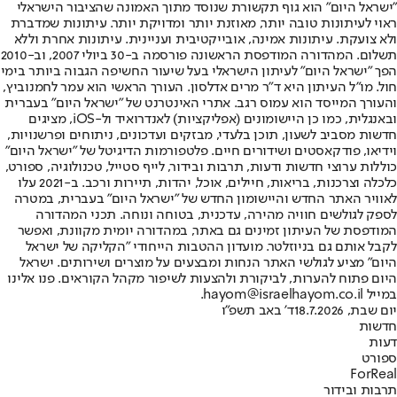
"ישראל היום" הוא גוף תקשורת שנוסד מתוך האמונה שהציבור הישראלי
ראוי לעיתונות טובה יותר, מאוזנת יותר ומדויקת יותר. עיתונות שמדברת
ולא צועקת. עיתונות אמינה, אובייקטיבית ועניינית. עיתונות אחרת וללא
תשלום. המהדורה המודפסת הראשונה פורסמה ב-30 ביולי 2007, וב-2010
הפך "ישראל היום" לעיתון הישראלי בעל שיעור החשיפה הגבוה ביותר בימי
חול. מו"ל העיתון היא ד"ר מרים אדלסון. העורך הראשי הוא עמר לחמנוביץ,
והעורך המייסד הוא עמוס רגב. אתרי האינטרנט של "ישראל היום" בעברית
ובאנגלית, כמו כן היישומונים (אפליקציות) לאנדרואיד ול-iOS, מציגים
חדשות מסביב לשעון, תוכן בלעדי, מבזקים ועדכונים, ניתוחים ופרשנויות,
וידיאו, פודקאסטים ושידורים חיים. פלטפורמות הדיגיטל של "ישראל היום"
כוללות ערוצי חדשות ודעות, תרבות ובידור, לייף סטייל, טכנולוגיה, ספורט,
כלכלה וצרכנות, בריאות, חיילים, אוכל, יהדות, תיירות ורכב. ב-2021 עלו
לאוויר האתר החדש והיישומון החדש של "ישראל היום" בעברית, במטרה
לספק לגולשים חוויה מהירה, עדכנית, בטוחה ונוחה. תכני המהדורה
המודפסת של העיתון זמינים גם באתר, במהדורה יומית מקוונת, ואפשר
לקבל אותם גם בניוזלטר. מועדון ההטבות הייחודי "הקליקה של ישראל
היום" מציע לגולשי האתר הנחות ומבצעים על מוצרים ושירותים. ישראל
היום פתוח להערות, לביקורת ולהצעות לשיפור מקהל הקוראים. פנו אלינו
במייל hayom@israelhayom.co.il.
יום שבת, 18.7.2026
ד' באב תשפ"ו
חדשות
דעות
ספורט
ForReal
תרבות ובידור