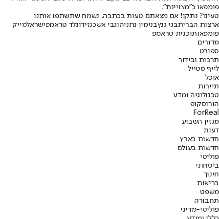
פומפאו כ"מצויינת".
טעינו? נתקן! אם מצאתם טעות בכתבה, נשמח שתשתפו אותנו
ארצות הברית
בני גנץ
בנימין נתניהו
גבי אשכנזי
דונלד טראמפ
ישראל
מייק
פומפאו
תוכנית טראמפ
מדורים
ספורט
תרבות ובידור
לייף סטייל
אוכל
תיירות
טכנולוגיה ומדע
הורוסקופ
ForReal
מגזין השבוע
דעות
חדשות בארץ
חדשות בעולם
פוליטי
ביטחוני
חינוך
בריאות
משפט
תחבורה
פוליטי-מדיני
כללי ומידע