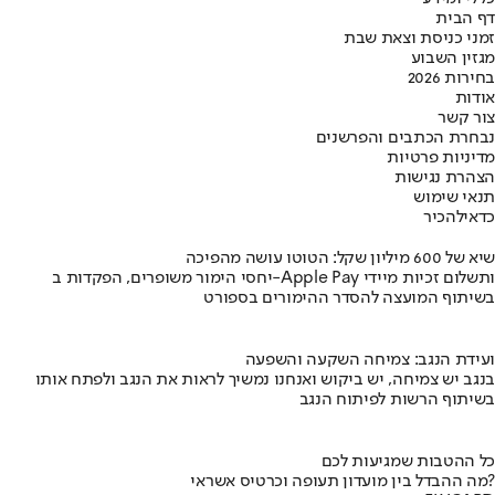
דף הבית
זמני כניסת וצאת שבת
מגזין השבוע
בחירות 2026
אודות
צור קשר
נבחרת הכתבים והפרשנים
מדיניות פרטיות
הצהרת נגישות
תנאי שימוש
כדאי
להכיר
שיא של 600 מיליון שקל: הטוטו עושה מהפיכה
יחסי הימור משופרים, הפקדות ב-Apple Pay ותשלום זכיות מיידי
בשיתוף המועצה להסדר ההימורים בספורט
ועידת הנגב: צמיחה השקעה והשפעה
בנגב יש צמיחה, יש ביקוש ואנחנו נמשיך לראות את הנגב ולפתח אותו
בשיתוף הרשות לפיתוח הנגב
כל ההטבות שמגיעות לכם
מה ההבדל בין מועדון תעופה וכרטיס אשראי?