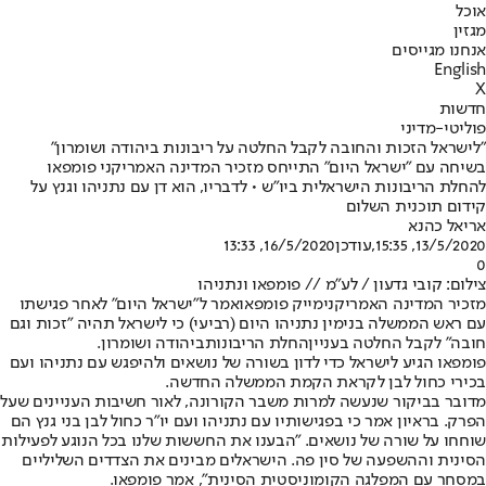
אוכל
מגזין
אנחנו מגייסים
English
X
חדשות
פוליטי-מדיני
"לישראל הזכות והחובה לקבל החלטה על ריבונות ביהודה ושומרון"
בשיחה עם "ישראל היום" התייחס מזכיר המדינה האמריקני פומפאו
להחלת הריבונות הישראלית ביו"ש • לדבריו, הוא דן עם נתניהו וגנץ על
קידום תוכנית השלום
אריאל כהנא
13/5/2020, 15:35
,עודכן
16/5/2020, 13:33
0
צילום: קובי גדעון / לע"מ // פומפאו ונתניהו
מזכיר המדינה האמריקני
מייק פומפאו
אמר ל"ישראל היום" לאחר פגישתו
עם ראש הממשלה בנימין נתניהו היום (רביעי) כי לישראל תהיה "זכות וגם
חובה" לקבל החלטה בעניין
החלת הריבונות
ביהודה ושומרון.
פומפאו הגיע לישראל כדי לדון בשורה של נושאים ולהיפגש עם נתניהו ועם
בכירי כחול לבן לקראת הקמת הממשלה החדשה.
מדובר בביקור שנעשה למרות משבר הקורונה, לאור חשיבות העניינים שעל
הפרק. בראיון אמר כי בפגישותיו עם נתניהו ועם יו"ר כחול לבן בני גנץ הם
שוחחו על שורה של נושאים. "הבענו את החששות שלנו בכל הנוגע לפעילות
הסינית וההשפעה של סין פה. הישראלים מבינים את הצדדים השליליים
במסחר עם המפלגה הקומוניסטית הסינית", אמר פומפאו.