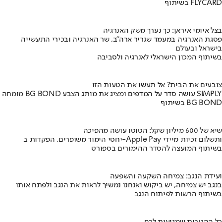
בשיתוף FLYCARD
בצל איומי איראן: כך נערך משק האנרגיה
פסגת האנרגיה במעמד שגריר ארה"ב, שר האנרגיה ובכירי התעשייה
בישראל ובעולם
בשיתוף המכון הישראלי לאנרגיה ולסביבה
צובעים את הבית? אל תעשו את הטעות הזו
מומחה BG BOND עושה סדר על המדפים ומציג את מותג הצבע SIMPLY
בשיתוף BG BOND
שיא של 600 מיליון שקל: הטוטו עושה מהפיכה
יחסי הימור משופרים, הפקדות ב-Apple Pay ותשלום זכיות מיידי
בשיתוף המועצה להסדר ההימורים בספורט
ועידת הנגב: צמיחה השקעה והשפעה
בנגב יש צמיחה, יש ביקוש ואנחנו נמשיך לראות את הנגב ולפתח אותו
בשיתוף הרשות לפיתוח הנגב