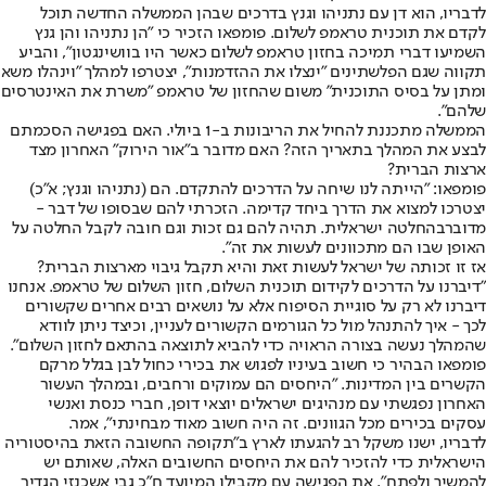
לדבריו, הוא דן עם נתניהו וגנץ בדרכים שבהן הממשלה החדשה תוכל
לקדם את תוכנית טראמפ לשלום. פומפאו הזכיר כי "הן נתניהו והן גנץ
השמיעו דברי תמיכה בחזון טראמפ לשלום כאשר היו בוושינגטון", והביע
תקווה שגם הפלשתינים "ינצלו את ההזדמנות", יצטרפו למהלך "וינהלו משא
ומתן על בסיס התוכנית" משום שהחזון של טראמפ "משרת את האינטרסים
שלהם".
הממשלה מתכננת להחיל את הריבונות ב-1 ביולי. האם בפגישה הסכמתם
לבצע את המהלך בתאריך הזה? האם מדובר ב"אור הירוק" האחרון מצד
ארצות הברית?
פומפאו: "הייתה לנו שיחה על הדרכים להתקדם. הם (נתניהו וגנץ; א"כ)
יצטרכו למצוא את הדרך ביחד קדימה. הזכרתי להם שבסופו של דבר -
מדובר
בהחלטה ישראלית
. תהיה להם גם זכות וגם חובה לקבל החלטה על
האופן שבו הם מתכוונים לעשות את זה".
אז זו זכותה של ישראל לעשות זאת והיא תקבל גיבוי מארצות הברית?
"דיברנו על הדרכים לקידום תוכנית השלום, חזון השלום של טראמפ. אנחנו
דיברנו לא רק על סוגיית הסיפוח אלא על נושאים רבים אחרים שקשורים
לכך - איך להתנהל מול כל הגורמים הקשורים לעניין, וכיצד ניתן לוודא
שהמהלך נעשה בצורה הראויה כדי להביא לתוצאה בהתאם לחזון השלום".
פומפאו הבהיר כי חשוב בעיניו לפגוש את בכירי כחול לבן בגלל מרקם
הקשרים בין המדינות. "היחסים הם עמוקים ורחבים, ובמהלך העשור
האחרון נפגשתי עם מנהיגים ישראלים יוצאי דופן, חברי כנסת ואנשי
עסקים בכירים מכל הגוונים. זה היה חשוב מאוד מבחינתי", אמר.
לדבריו, ישנו משקל רב להגעתו לארץ ב"תקופה החשובה הזאת בהיסטוריה
הישראלית כדי להזכיר להם את היחסים החשובים האלה, שאותם יש
להמשיך ולפתח". את הפגישה עם מקבילו המיועד ח"כ גבי אשכנזי הגדיר