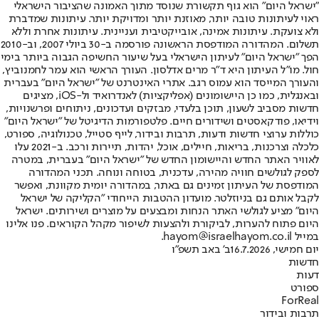
"ישראל היום" הוא גוף תקשורת שנוסד מתוך האמונה שהציבור הישראלי
ראוי לעיתונות טובה יותר, מאוזנת יותר ומדויקת יותר. עיתונות שמדברת
ולא צועקת. עיתונות אמינה, אובייקטיבית ועניינית. עיתונות אחרת וללא
תשלום. המהדורה המודפסת הראשונה פורסמה ב-30 ביולי 2007, וב-2010
הפך "ישראל היום" לעיתון הישראלי בעל שיעור החשיפה הגבוה ביותר בימי
חול. מו"ל העיתון היא ד"ר מרים אדלסון. העורך הראשי הוא עמר לחמנוביץ,
והעורך המייסד הוא עמוס רגב. אתרי האינטרנט של "ישראל היום" בעברית
ובאנגלית, כמו כן היישומונים (אפליקציות) לאנדרואיד ול-iOS, מציגים
חדשות מסביב לשעון, תוכן בלעדי, מבזקים ועדכונים, ניתוחים ופרשנויות,
וידיאו, פודקאסטים ושידורים חיים. פלטפורמות הדיגיטל של "ישראל היום"
כוללות ערוצי חדשות ודעות, תרבות ובידור, לייף סטייל, טכנולוגיה, ספורט,
כלכלה וצרכנות, בריאות, חיילים, אוכל, יהדות, תיירות ורכב. ב-2021 עלו
לאוויר האתר החדש והיישומון החדש של "ישראל היום" בעברית, במטרה
לספק לגולשים חוויה מהירה, עדכנית, בטוחה ונוחה. תכני המהדורה
המודפסת של העיתון זמינים גם באתר, במהדורה יומית מקוונת, ואפשר
לקבל אותם גם בניוזלטר. מועדון ההטבות הייחודי "הקליקה של ישראל
היום" מציע לגולשי האתר הנחות ומבצעים על מוצרים ושירותים. ישראל
היום פתוח להערות, לביקורת ולהצעות לשיפור מקהל הקוראים. פנו אלינו
במייל hayom@israelhayom.co.il.
יום חמישי, 16.7.2026
ב' באב תשפ"ו
חדשות
דעות
ספורט
ForReal
תרבות ובידור