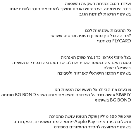
ועידת הנגב: צמיחה השקעה והשפעה
בנגב יש צמיחה, יש ביקוש ואנחנו נמשיך לראות את הנגב ולפתח אותו
בשיתוף הרשות לפיתוח הנגב
כל ההטבות שמגיעות לכם
מה ההבדל בין מועדון תעופה וכרטיס אשראי?
בשיתוף FLYCARD
בצל איומי איראן: כך נערך משק האנרגיה
פסגת האנרגיה במעמד שגריר ארה"ב, שר האנרגיה ובכירי התעשייה
בישראל ובעולם
בשיתוף המכון הישראלי לאנרגיה ולסביבה
צובעים את הבית? אל תעשו את הטעות הזו
מומחה BG BOND עושה סדר על המדפים ומציג את מותג הצבע SIMPLY
בשיתוף BG BOND
שיא של 600 מיליון שקל: הטוטו עושה מהפיכה
יחסי הימור משופרים, הפקדות ב-Apple Pay ותשלום זכיות מיידי
בשיתוף המועצה להסדר ההימורים בספורט