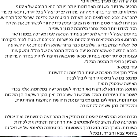
ומה קורה עם מערך במילואים?
הרכיב שהוזנח בשנים האחרונות יותר ויותר הוא ההיבט של אימוני
המילואים. מדובר בגוף המהווה עתודה לצרכי צה"ל בכל זירה, ותנאי בלעדי
להכרעה. צבא המילואים הוא תעודת הביטוח של מדינת ישראל לכל תרחיש.
הזנחתו לאורך שנים תדרוש תקציבי עתק כדי לחזור לכשירות. את הלקח
הזה למדנו יותר מכל אחרי מלחמת לבנון השנייה.
בהינתן שצה"ל יידרש להכריע בעתיד הנראה לעין מערכה בצפון ו/או
הדרום, צבא המילואים חייב להיות בכישרות ובמוכנות, בטח לאור ביקורתו
של האלוף יצחק בריק, שלרבים כבר ברור שהיא רלוונטית. אי ההשקעה
בצבא היבשה משמעותה פגיעה ביכולת ההכרעה של צה"ל, והשקעות
עצומות שתידרשנה בעתיד. מכאן שהיבשה חייבת להיות בסדר העדיפות
העליון בראיית המטה הכללי.
עוד בנושא:
צה"ל חנך את חטיבת שיטות הלחימה והחדשנות
מרגש: בנו של גרשטיין חזר לגבול לבנון
האישה שבטנק תנצח
הנושא הזה הוא לא רק תנאי הכרחי לשם הכרעה במלחמה, אלא בכדי
לשמר את היחידות האלו, שכל שנה שעוברת ואין בהן השקעה הן הולכות
ומתנוונות, החיילים בהם מאבדים את תחושת הנחיצות והחיוניות,
והלכידות בהן עשויה להתפורר.
חזרת צבא המילואים לאימונים תחזק את ההרתעה היבשתית ואת יכולת
ההכרעה שלו, תשיב למילואמניקים את החיוניות ותחזק את לכידות
השורות. מערך הזה הוא נדבך משמעותי בביטחונה הלאומי של ישראל גם
ביחסי צבא וחברה, ובכלל.