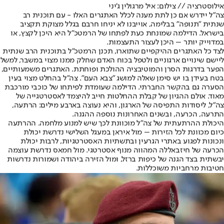
אילוסטרציה // צילום: איל מרגולין ג'יני
צה"ל יידרש אם כן לתת מענה לכלל האתגרים האלו - עם תוכנית רב
שנתית "תנופה" בבלימה, אוייבנו לא יניחו חרבם בגלל מצוקת תקציב
בישראל. הדילמה שמונחת כעת לפתחו של הרמטכ"ל היא היכן לקצץ, או
במדוייק יותר – היכן לעצור התעצמות.
לצד כל האתגרים ההיקפיים שתוארו, תכנן הרמטכ"ל בתוכנית הרב שנתית
ליישם שינויים ארגוניים ולטפל בכוח האדם שחלק ממנו מצוי במשבר, למשל
הפער בדרגות הסרן והמוטיבציה ההולכת ופוחתת. האתגרים משמעותיים,
בטח בעידן בו יש סימן שאלה למושג "צבא העם". צה"ל בהחלט מצוי בעין
הסערה גם בהקשר החברתי. הדילמה שעומדת לפיתחו של כוכבי מורכבת
מאוד. אולם ההגיון של קבלת ההחלטות חייב להיצמד לאסטרטגייה של
צה"ל, ליסודות התפיסה של הארגון, והיא נעוצה בארבע מילים: הרתעה,
התרעה, הכרעה, ובשנים האחרונות נוספה ההגנה.
היכולת ההרתעתית של צה"ל מוכוונת לכך שיש למנוע מלחמה. ההרתעה
כיום מכוונת לכל הזירות – מול איראן במעגל השלישי נדרשת יכולת
ונכונות לפגוע באתרי הגרעין ובתשתיות האסטרטגיות, לרבות יכולת
הכרעה של חיזבאללה המהווה מנוף אסטרטגי. מול חמאס נדרשת עוצמה
יבשתית בצד הגנה של כיפות ברזל, ומול הזירה ביהודה ושמורות נדרשות
חטיבות מרחביות משוכללות.