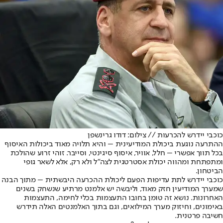
כוכבי יידרש להכרעות // צילום: דודו גרינשפן
ההתרעה נוגעת ביכולת המודיעינית – והיא תלויה מאוד ביכולות האיסוף
בכל תווך אפשרי – חלל, אוויר, איסוף סיגינטי, וסייבר. זוהי זרוע שהולכת
ומתפתחת ומהווה יכולת אסטרטגית לצה"ל ולא רק, אלא לשאר גופי
הביטחון.
כוכבי יידרש לתת עדיפות הפעם ליכולת ההכרעה היבשתית – מתוך הבנה
שמערך המודיעין חזק מאוד, וליבשה יש אלמנט מרתיע שנשחק בשנים
האחרונות. נושא זה טומן בחובו התעצמות בכלי לחימה, התעצמות
באימונים, וחיזוק מערך המילואים, וגם בתוך האלמנטים האלה תידרש
חשיבה פרטנית.