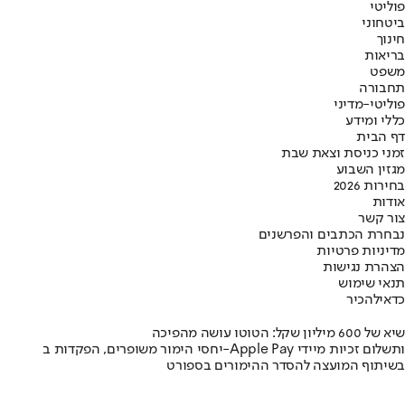
פוליטי
ביטחוני
חינוך
בריאות
משפט
תחבורה
פוליטי-מדיני
כללי ומידע
דף הבית
זמני כניסת וצאת שבת
מגזין השבוע
בחירות 2026
אודות
צור קשר
נבחרת הכתבים והפרשנים
מדיניות פרטיות
הצהרת נגישות
תנאי שימוש
כדאי
להכיר
שיא של 600 מיליון שקל: הטוטו עושה מהפיכה
יחסי הימור משופרים, הפקדות ב-Apple Pay ותשלום זכיות מיידי
בשיתוף המועצה להסדר ההימורים בספורט