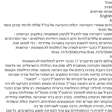
אוכל
מגזין
אנחנו מגייסים
English
X
היום שאחרי הקורונה: יכולת ההכרעה של צה"ל עלולה להיות קורבן נוסף
של הנגיף
משבר הקורונה צפוי להוביל לקיצוץ משמעותי בתקציב הביטחון •
הנפגעים עלולים להיות זרוע היבשה ויחידות המילואים - שני המרכיבים
החיוניים ביותר להשגת הכרעה במערכה עתידית • כדי למנוע זאת,
הרמטכ"ל כוכבי יידרש לשורה של החלטות לא פשוטות • פרשנות
11/5/2020, 15:46
,עודכן
11/5/2020, 15:46
0
צילום: גדעון מרקוביץ' // כוכבי יידרש להחלטות לא פשוטות
תקופת הקורונה מאתגרת ללא ספק את הכלכלה הישראלית, ואי וודאות
רבה ניצבת בפנינו בימים אלו עם היציאה מהסגר. אחת הדילמות הקשות
בראייה קדימה תהיה הגדרת התקציב הביטחוני אל מול צורכי מערכת
הביטחון, ובדגש על תכניתו של הרמטכ"ל כוכבי – "תנופה".
מזה שנים, זרוע היבשה בצה"ל, ובמרכזה מאמץ התמרון הקרקעי לא היו
במרכז תהליכי קבלת ההחלטות בראיית התעצמות. רב אלוף אביב כוכבי
הוביל עם כניסתו לתפקיד הרמטכ"ל סדנה מטכל"ית שתכליתה עיצוב
תפיסת הניצחון במלחמה. בקרב רבים ברור שהכרעה במלחמה עתידית,
ובקבועי זמן קצרים יותר מבמבצעים האחרונים, דורשת יכולת יבשתית
חדה, מהירה וקטלנית, הרבה מעבר לשהייתה עד כה.
סביר להניח כי ההתמודדות עם נגיף הקורונה תפגע בתקציבים, כל שכן