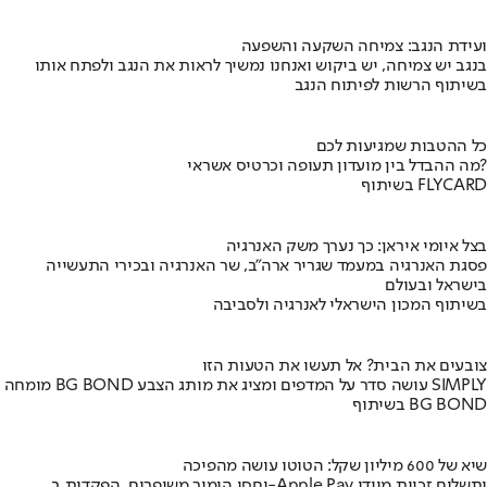
ועידת הנגב: צמיחה השקעה והשפעה
בנגב יש צמיחה, יש ביקוש ואנחנו נמשיך לראות את הנגב ולפתח אותו
בשיתוף הרשות לפיתוח הנגב
כל ההטבות שמגיעות לכם
מה ההבדל בין מועדון תעופה וכרטיס אשראי?
בשיתוף FLYCARD
בצל איומי איראן: כך נערך משק האנרגיה
פסגת האנרגיה במעמד שגריר ארה"ב, שר האנרגיה ובכירי התעשייה
בישראל ובעולם
בשיתוף המכון הישראלי לאנרגיה ולסביבה
צובעים את הבית? אל תעשו את הטעות הזו
מומחה BG BOND עושה סדר על המדפים ומציג את מותג הצבע SIMPLY
בשיתוף BG BOND
שיא של 600 מיליון שקל: הטוטו עושה מהפיכה
יחסי הימור משופרים, הפקדות ב-Apple Pay ותשלום זכיות מיידי