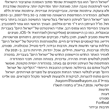
"ישראל היום" הוא גוף תקשורת שנוסד מתוך האמונה שהציבור הישראלי
ראוי לעיתונות טובה יותר, מאוזנת יותר ומדויקת יותר. עיתונות שמדברת
ולא צועקת. עיתונות אמינה, אובייקטיבית ועניינית. עיתונות אחרת וללא
תשלום. המהדורה המודפסת הראשונה פורסמה ב-30 ביולי 2007, וב-2010
הפך "ישראל היום" לעיתון הישראלי בעל שיעור החשיפה הגבוה ביותר בימי
חול. מו"ל העיתון היא ד"ר מרים אדלסון. העורך הראשי הוא עמר לחמנוביץ,
והעורך המייסד הוא עמוס רגב. אתרי האינטרנט של "ישראל היום" בעברית
ובאנגלית, כמו כן היישומונים (אפליקציות) לאנדרואיד ול-iOS, מציגים
חדשות מסביב לשעון, תוכן בלעדי, מבזקים ועדכונים, ניתוחים ופרשנויות,
וידיאו, פודקאסטים ושידורים חיים. פלטפורמות הדיגיטל של "ישראל היום"
כוללות ערוצי חדשות ודעות, תרבות ובידור, לייף סטייל, טכנולוגיה, ספורט,
כלכלה וצרכנות, בריאות, חיילים, אוכל, יהדות, תיירות ורכב. ב-2021 עלו
לאוויר האתר החדש והיישומון החדש של "ישראל היום" בעברית, במטרה
לספק לגולשים חוויה מהירה, עדכנית, בטוחה ונוחה. תכני המהדורה
המודפסת של העיתון זמינים גם באתר, במהדורה יומית מקוונת, ואפשר
לקבל אותם גם בניוזלטר. מועדון ההטבות הייחודי "הקליקה של ישראל
היום" מציע לגולשי האתר הנחות ומבצעים על מוצרים ושירותים. ישראל
היום פתוח להערות, לביקורת ולהצעות לשיפור מקהל הקוראים. פנו אלינו
במייל hayom@israelhayom.co.il.
יום שלישי, 14.7.2026
כ"ט בתמוז תשפ"ו
חדשות
דעות
ספורט
ForReal
תרבות ובידור