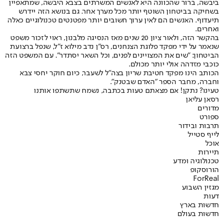
ביבשה, ברור שהכוונה היא לאנשים המשרתים בצבא היבשה, שמתאפיין
בשחיקה בביטחון השוטף יותר מכל מערך אחר. גם בנושא הזה יידרש
תיעדוף. האנשים הם לאין ערוך חשובים יותר מפטנטים טכנולוגיים כאלה
ואחרים.
בהקשר הזה, ולאור ציון 20 שנים מאז הנסיגה מלבנון, ראוי לזכור משפט
שנאמר על ידי מפקד פלוגת הצנחנים, רס"ן נדב מילוא ז"ל, שנפל ברצועת
הביטחון: "שים את המצויינים לפנים, וכל השאר יסתדר". עם המשפט הזה
כוכבי מזדהה אולי יותר מכולם.
הכותב הינו מפקד חטיבת שריון בצה"ל לשעבר, כיום חוקר יחסי צבא
וחברה, מחבר הספר "האדם שבטנק".
טעינו? נתקן! אם מצאתם טעות בכתבה, נשמח שתשתפו אותנו
רסאן עליאן
מדורים
ספורט
תרבות ובידור
לייף סטייל
אוכל
תיירות
טכנולוגיה ומדע
הורוסקופ
ForReal
מגזין השבוע
דעות
חדשות בארץ
חדשות בעולם