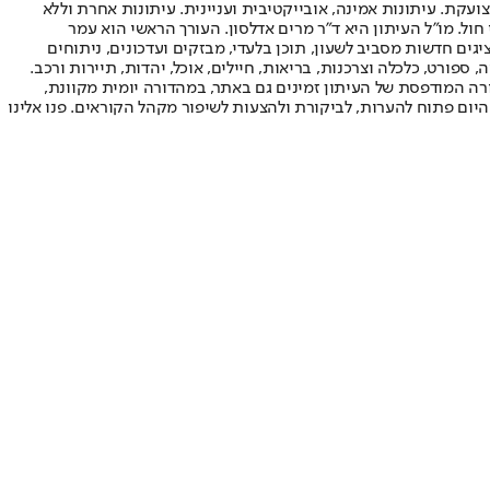
ועקת. עיתונות אמינה, אובייקטיבית ועניינית. עיתונות אחרת וללא
עור החשיפה הגבוה ביותר בימי חול. מו"ל העיתון היא ד"ר מרים אדלסון. העורך הראשי הוא עמר
 והעורך המייסד הוא עמוס רגב. אתרי האינטרנט של "ישראל היום" בעברית ובאנגלית, כמו כן היישומונים (אפליקציות) לאנדרואיד ול-iOS, מציגים חדשות מסביב לשעון, תוכן בלעדי, מבזקים ועדכונים, ניתוחים
, ספורט, כלכלה וצרכנות, בריאות, חיילים, אוכל, יהדות, תיירות ורכב.
דורה המודפסת של העיתון זמינים גם באתר, במהדורה יומית מקוונת,
היום פתוח להערות, לביקורת ולהצעות לשיפור מקהל הקוראים. פנו אלינו