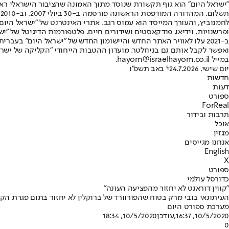
"ישראל היום" הוא גוף תקשורת שנוסד מתוך האמונה שהציבור הישראלי ראוי 
ת
ופרשנויות, וידיאו, פודקאסטים ושידורים חיים. פלטפורמות הדיגיטל של "ישרא
ב-2021 עלו לאוויר האתר החדש והיישומון החדש של "ישראל היום" בע
ואפשר לקבל אותם גם בניוזלטר. מועדון ההטבות הייחודי "הקליקה של ישרא
במייל hayom@israelhayom.co.il.
יום שישי, 24.7.2026
י' באב תשפ"ו
חדשות
דעות
ספורט
ForReal
תרבות ובידור
אוכל
מגזין
אנחנו מגייסים
English
X
ספורט
כדורסל עולמי
"קווין דוראנט לא יחזור מהפציעה העונה"
העיתונאי בובי מרק בטוח שהפורוורד של ברוקלין לא יחזור בתום פגרת הקו
מערכת ספורט היום
10/5/2020, 16:37
,עודכן
10/5/2020, 18:34
0