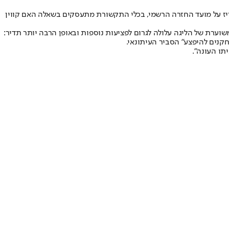
 חזרה לפרקט, שעשויה התרחש בשני מקומות: אורלנדו או לאס וגאס. אז עד שקומישינר ה-NBA אדם סילבר יכריז על מועד החזרה הרשמי, בכלי התקשורת מתעסקים בשאלה האם קווין
ר היה בהנהלת הנטס), שצוטט במסגרת פודקאסט של רשת ESPN בו נשאל האם חזרתה המשוערת של הליגה עלולה לגרום לפציעות נוספות ובאופן הרבה יותר תדיר:
שחקנים להיפצע" הסביר העיתונאי.
תו העונה".