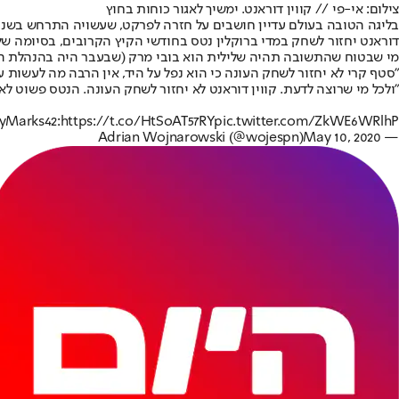
צילום: אי-פי // קווין דוראנט. ימשיך לאגור כוחות בחוץ
דוראנט יחזור לשחק במדי ברוקלין נטס בחודשי הקיץ הקרובים, בסיומה של
"סטף קרי לא יחזור לשחק העונה כי הוא נפל על היד, אין הרבה מה לעשות עם
"ולכל מי שרוצה לדעת. קווין דוראנט לא יחזור לשחק העונה. הנטס פשוט לא
Marks42
:
https://t.co/HtSoAT57RY
pic.twitter.com/ZkWE6WRlhP
May 10, 2020
— Adrian Wojnarowski (@wojespn)