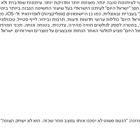
לעיתונות טובה יותר, מאוזנת יותר ומדויקת יותר. עיתונות שמדברת ולא צ
שלום. המהדורה המודפסת הראשונה פורסמה ב-30 ביולי 2007, וב-2010 הפך "ישראל היום" לעיתון הישראלי בעל שי
לחמנוביץ,
ל היום" כוללות ערוצי חדשות ודעות, תרבות ובידור, לייף סטייל, טכנולוגיה
ברית, במטרה לספק לגולשים חוויה מהירה, עדכנית, בטוחה ונוחה. תכני המה
ל היום" מציע לגולשי האתר הנחות ומבצעים על מוצרים ושירותים. ישראל 
רונה: "הנטס פשוט לא יסכנו אותו במצב מוזר שכזה. הוא לא ישחק העונה"