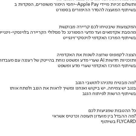
יחסי הימור משופרים, הפקדות ב-Apple Pay ותשלום זכיות מיידי
בשיתוף המועצה להסדר ההימורים בספורט
המקצועות שיבטיחו לכם קריירה מבוקשת
מהסבת אקדמאים ועד מדעי הספורט: כל מסלולי הקריירה בלוינסקי-וינגייט
בשיתוף המרכז האקדמי לוינסקי־וינגייט
הצצה לקמפוס שרוצה לשנות את האקדמיה
שערי מדע ומשפט נוחת בהייטק של רעננה עם מעבדות AI ותוכניות חדשות
בשיתוף המרכז האקדמי שערי מדע ומשפט
מה מבטיח נתניהו לתושבי הנגב?
בנגב יש צמיחה, יש ביקוש ואנחנו נמשיך לראות את הנגב ולפתח אותו
בשיתוף הרשות לפיתוח הנגב
כל ההטבות שמגיעות לכם
מה ההבדל בין מועדון תעופה וכרטיס אשראי?
בשיתוף FLYCARD