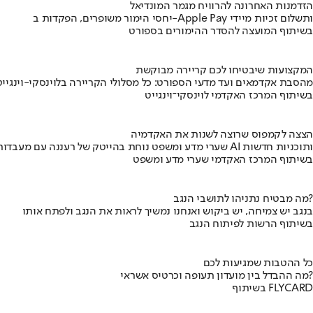
הזדמנות האחרונה להרוויח מגמר המונדיאל
יחסי הימור משופרים, הפקדות ב-Apple Pay ותשלום זכיות מיידי
בשיתוף המועצה להסדר ההימורים בספורט
המקצועות שיבטיחו לכם קריירה מבוקשת
מהסבת אקדמאים ועד מדעי הספורט: כל מסלולי הקריירה בלוינסקי-וינגייט
בשיתוף המרכז האקדמי לוינסקי־וינגייט
הצצה לקמפוס שרוצה לשנות את האקדמיה
שערי מדע ומשפט נוחת בהייטק של רעננה עם מעבדות AI ותוכניות חדשות
בשיתוף המרכז האקדמי שערי מדע ומשפט
מה מבטיח נתניהו לתושבי הנגב?
בנגב יש צמיחה, יש ביקוש ואנחנו נמשיך לראות את הנגב ולפתח אותו
בשיתוף הרשות לפיתוח הנגב
כל ההטבות שמגיעות לכם
מה ההבדל בין מועדון תעופה וכרטיס אשראי?
בשיתוף FLYCARD