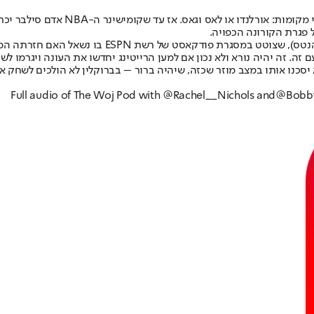
בליגה הטובה בעולם עדיין חושבים על
 פגרת הקורונה הכפויה.
מי שבטוח שהתשובה תהיה שלילית הוא בובי מרק (שבעב
 זה. זה יהיה נורא ולא נכון אם למען הרייטינג יחדשו את העונה ויגרמו ל
 יסכנו אותו במצב מוזר שכזה, שיהיה ברור – בברוקלין לא הולכים לשחק אי
Full audio of The Woj Pod with ⁦
@Rachel__Nichols
⁩ and
@Bobby