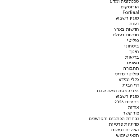
טכנולוגיה ומדע
הורוסקופ
ForReal
מגזין השבוע
דעות
חדשות בארץ
חדשות בעולם
פוליטי
ביטחוני
חינוך
בריאות
משפט
תחבורה
פוליטי-מדיני
כללי ומידע
דף הבית
זמני כניסת וצאת שבת
מגזין השבוע
בחירות 2026
אודות
צור קשר
נבחרת הכתבים והפרשנים
מדיניות פרטיות
הצהרת נגישות
תנאי שימוש