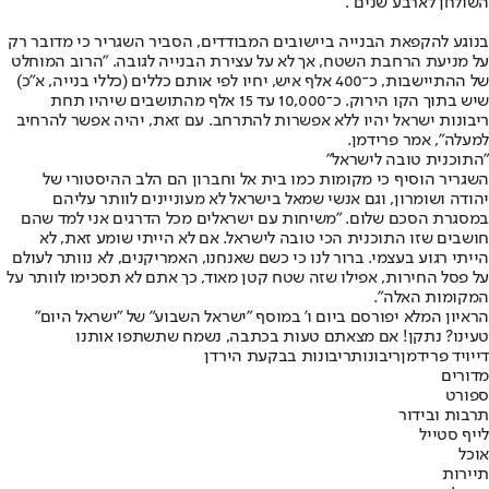
השולחן לארבע שנים".
בנוגע להקפאת הבנייה ביישובים המבודדים, הסביר השגריר כי מדובר רק
על מניעת הרחבת השטח, אך לא על עצירת הבנייה לגובה. "הרוב המוחלט
של ההתיישבות, כ־400 אלף איש, יחיו לפי אותם כללים (כללי בנייה, א"כ)
שיש בתוך הקו הירוק. כ־10,000 עד 15 אלף מהתושבים שיהיו תחת
ריבונות ישראל יהיו ללא אפשרות להתרחב. עם זאת, יהיה אפשר להרחיב
למעלה", אמר פרידמן.
"התוכנית טובה לישראל"
השגריר הוסיף כי מקומות כמו בית אל וחברון הם הלב ההיסטורי של
יהודה ושומרון, וגם אנשי שמאל בישראל לא מעוניינים לוותר עליהם
במסגרת הסכם שלום. "משיחות עם ישראלים מכל הדרגים אני למד שהם
חושבים שזו התוכנית הכי טובה לישראל. אם לא הייתי שומע זאת, לא
הייתי רגוע בעצמי. ברור לנו כי כשם שאנחנו, האמריקנים, לא נוותר לעולם
על פסל החירות, אפילו שזה שטח קטן מאוד, כך אתם לא תסכימו לוותר על
המקומות האלה".
הראיון המלא יפורסם ביום ו' במוסף "ישראל השבוע" של "ישראל היום"
טעינו? נתקן! אם מצאתם טעות בכתבה, נשמח שתשתפו אותנו
דייויד פרידמן
ריבונות
ריבונות בבקעת הירדן
מדורים
ספורט
תרבות ובידור
לייף סטייל
אוכל
תיירות