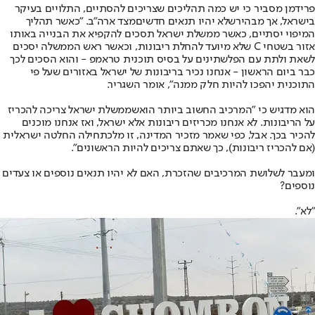
פרידמן מסביר כי יש כמה תהליכים שצריכים להסתיים, התלויים בעיקר
בישראל, אך מבהיר
שלא יהיו תנאים חדשים
מצד ארה"ב. "כאשר תהליך
המיפוי יסתיים, כאשר ממשלת ישראל תסכים להקפיא את הבנייה באותו
אזור בשטחי C שלא מיועד להחלת ריבונות, וכאשר ראש הממשלה יסכים
לשאת ולתת עם הפלשתינים על בסיס תוכנית טראמפ - והוא הסכים לכך
כבר ביום הראשון - אנחנו נכיר בריבונות של ישראל באזורים שעל פי
התוכנית יהפכו להיות חלק ממנה", אומר השגריר.
הוא מדגיש כי "המרכיב החשוב ביותר הוא
שממשלת ישראל צריכה להכריז
על הריבונות
. לא אנחנו מכריזים ריבונות אלא ישראל, ואז אנחנו מוכנים
להכיר בכך. אבל, כפי שאמר מזכיר המדינה, זו מלכתחילה החלטה ישראלית
(אם להכריז ריבונות), כך שאתם צריכים להיות הראשונים".
ומעבר לשלושת המרכיבים שהזכרת, האם לא יהיו תנאים נוספים או צעדים
נוספים?
"לא".