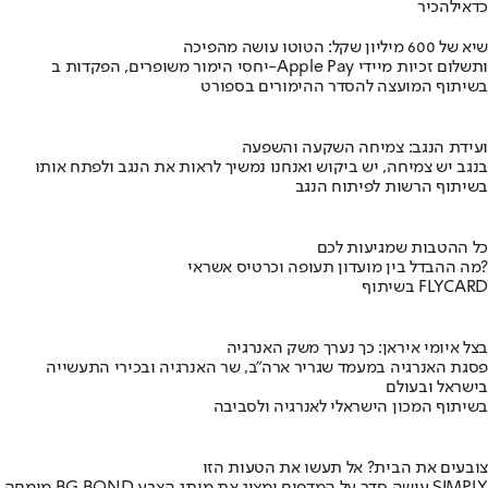
כדאי
להכיר
שיא של 600 מיליון שקל: הטוטו עושה מהפיכה
יחסי הימור משופרים, הפקדות ב-Apple Pay ותשלום זכיות מיידי
בשיתוף המועצה להסדר ההימורים בספורט
ועידת הנגב: צמיחה השקעה והשפעה
בנגב יש צמיחה, יש ביקוש ואנחנו נמשיך לראות את הנגב ולפתח אותו
בשיתוף הרשות לפיתוח הנגב
כל ההטבות שמגיעות לכם
מה ההבדל בין מועדון תעופה וכרטיס אשראי?
בשיתוף FLYCARD
בצל איומי איראן: כך נערך משק האנרגיה
פסגת האנרגיה במעמד שגריר ארה"ב, שר האנרגיה ובכירי התעשייה
בישראל ובעולם
בשיתוף המכון הישראלי לאנרגיה ולסביבה
צובעים את הבית? אל תעשו את הטעות הזו
מומחה BG BOND עושה סדר על המדפים ומציג את מותג הצבע SIMPLY