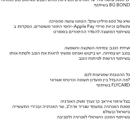
בשיתוף BG BOND
שיא של 600 מיליון שקל: הטוטו עושה מהפיכה
יחסי הימור משופרים, הפקדות ב-Apple Pay ותשלום זכיות מיידי
בשיתוף המועצה להסדר ההימורים בספורט
ועידת הנגב: צמיחה השקעה והשפעה
בנגב יש צמיחה, יש ביקוש ואנחנו נמשיך לראות את הנגב ולפתח אותו
בשיתוף הרשות לפיתוח הנגב
כל ההטבות שמגיעות לכם
מה ההבדל בין מועדון תעופה וכרטיס אשראי?
בשיתוף FLYCARD
בצל איומי איראן: כך נערך משק האנרגיה
פסגת האנרגיה במעמד שגריר ארה"ב, שר האנרגיה ובכירי התעשייה
בישראל ובעולם
בשיתוף המכון הישראלי לאנרגיה ולסביבה