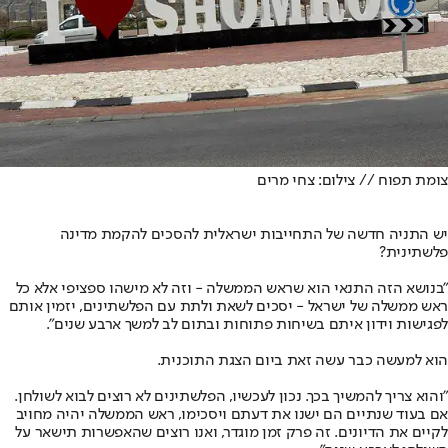
צומת תפוח // צילום: צחי מרים
יש התניה חדשה של התחייבות ישראלית להסכים להקמת מדינה
פלשתינית?
"בנושא הזה התנאי הוא שראש הממשלה - וזה לא מישהו ספציפי אלא כל
ראש ממשלה של ישראל - יסכים לשאת ולתת עם הפלשתינים, יזמין אותם
לפגישות וידון איתם בשיחות פתוחות ובתום לב למשך ארבע שנים".
הוא למעשה כבר עשה זאת ביום הצגת התוכנית.
"והוא צריך להמשיך בכך. נכון לעכשיו, הפלשתינים לא רוצים לבוא לשולחן.
אם בעוד שנתיים הם ישנו את דעתם ויסכימו, ראש הממשלה יהיה מחויב
לקיים את הדיונים. זה פרק זמן מוגדר, ואנו רוצים שהאפשרות תישאר על