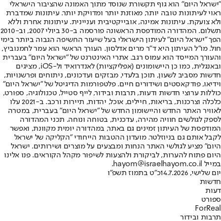
"ישראל היום" הוא גוף תקשורת שנוסד מתוך האמונה שהציבור הישראלי
ראוי לעיתונות טובה יותר, מאוזנת יותר ומדויקת יותר. עיתונות שמדברת
ולא צועקת. עיתונות אמינה, אובייקטיבית ועניינית. עיתונות אחרת וללא
תשלום. המהדורה המודפסת הראשונה פורסמה ב-30 ביולי 2007, וב-2010
הפך "ישראל היום" לעיתון הישראלי בעל שיעור החשיפה הגבוה ביותר בימי
חול. מו"ל העיתון היא ד"ר מרים אדלסון. העורך הראשי הוא עמר לחמנוביץ,
והעורך המייסד הוא עמוס רגב. אתרי האינטרנט של "ישראל היום" בעברית
ובאנגלית, כמו כן היישומונים (אפליקציות) לאנדרואיד ול-iOS, מציגים
חדשות מסביב לשעון, תוכן בלעדי, מבזקים ועדכונים, ניתוחים ופרשנויות,
וידיאו, פודקאסטים ושידורים חיים. פלטפורמות הדיגיטל של "ישראל היום"
כוללות ערוצי חדשות ודעות, תרבות ובידור, לייף סטייל, טכנולוגיה, ספורט,
כלכלה וצרכנות, בריאות, חיילים, אוכל, יהדות, תיירות ורכב. ב-2021 עלו
לאוויר האתר החדש והיישומון החדש של "ישראל היום" בעברית, במטרה
לספק לגולשים חוויה מהירה, עדכנית, בטוחה ונוחה. תכני המהדורה
המודפסת של העיתון זמינים גם באתר, במהדורה יומית מקוונת, ואפשר
לקבל אותם גם בניוזלטר. מועדון ההטבות הייחודי "הקליקה של ישראל
היום" מציע לגולשי האתר הנחות ומבצעים על מוצרים ושירותים. ישראל
היום פתוח להערות, לביקורת ולהצעות לשיפור מקהל הקוראים. פנו אלינו
במייל hayom@israelhayom.co.il.
יום שלישי, 14.7.2026
כ"ט בתמוז תשפ"ו
חדשות
דעות
ספורט
ForReal
תרבות ובידור