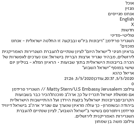
אוכל
מגזין
אנחנו מגייסים
English
X
חדשות
פוליטי-מדיני
השגריר פרידמן: "ריבונות ביו"ש ובבקעה זו החלטה ישראלית - אנחנו
מוכנים"
בראיון חגיגי ל"ישראל היום" לציון שנתיים להעברת השגרירות האמריקנית
לירושלים, מבהיר שגריר ארצות הברית בישראל: אנו נערכים לאפשרות של
הכרה בריבונות הישראלית בתוך שבועות • הראיון המלא - בגיליון יום
שישי במוסף "ישראל השבוע"
אריאל כהנא
5/5/2020, 20:37
,עודכן
5/5/2020, 21:26
0
צילום: Matty Stern/U.S Embassy Jerusalem // השגריר פרידמן
אם ממשלת ישראל תכריז על כך, ארה"ב מוכנה
להכיר כבר בשבועות
הקרובים
בריבונות ישראל
על בקעת הירדן ועל ההתיישבות הישראלית
ביהודה ובשומרון
- כך עולה מראיון שנערך עם שגריר ארה"ב בישראל דיוויד
פרידמן ויתפרסם בשישי ב"ישראל השבוע", לציון שנתיים להעברת
השגרירות האמריקנית לירושלים.
צילום: משה בן שמחון