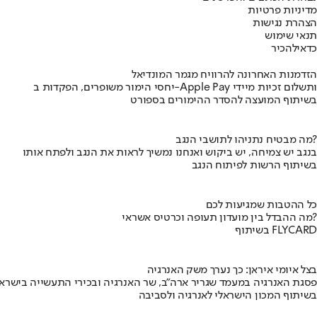
מדיניות פרטיות
הצהרת נגישות
תנאי שימוש
כדאי
להכיר
הזדמנות האחרונה להרוויח מגמר המונדיאל
יחסי הימור משופרים, הפקדות ב-Apple Pay ותשלום זכיות מיידי
בשיתוף המועצה להסדר ההימורים בספורט
מה מבטיח נתניהו לתושבי הנגב?
בנגב יש צמיחה, יש ביקוש ואנחנו נמשיך לראות את הנגב ולפתח אותו
בשיתוף הרשות לפיתוח הנגב
כל ההטבות שמגיעות לכם
מה ההבדל בין מועדון תעופה וכרטיס אשראי?
בשיתוף FLYCARD
בצל איומי איראן: כך נערך משק האנרגיה
פסגת האנרגיה במעמד שגריר ארה"ב, שר האנרגיה ובכירי התעשייה בישראל
בשיתוף המכון הישראלי לאנרגיה ולסביבה