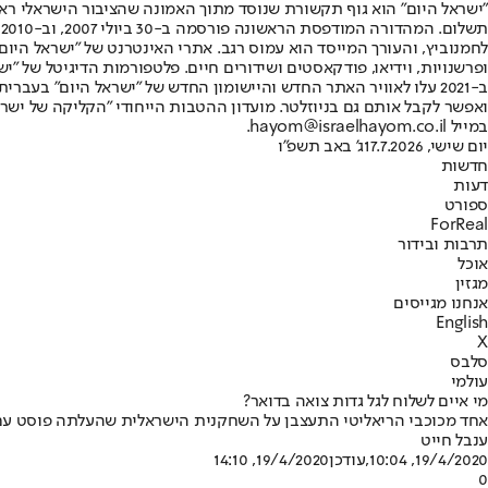
"ישראל היום" הוא גוף תקשורת שנוסד מתוך האמונה שהציבור הישראלי ראוי 
ת
ופרשנויות, וידיאו, פודקאסטים ושידורים חיים. פלטפורמות הדיגיטל של "ישרא
ב-2021 עלו לאוויר האתר החדש והיישומון החדש של "ישראל היום" בע
ואפשר לקבל אותם גם בניוזלטר. מועדון ההטבות הייחודי "הקליקה של ישרא
במייל hayom@israelhayom.co.il.
יום שישי, 17.7.2026
ג' באב תשפ"ו
חדשות
דעות
ספורט
ForReal
תרבות ובידור
אוכל
מגזין
אנחנו מגייסים
English
X
סלבס
עולמי
מי איים לשלוח לגל גדות צואה בדואר?
אחד מכוכבי הריאליטי התעצבן על השחקנית הישראלית שהעלתה פוסט עם ח
ענבל חייט
19/4/2020, 10:04
,עודכן
19/4/2020, 14:10
0