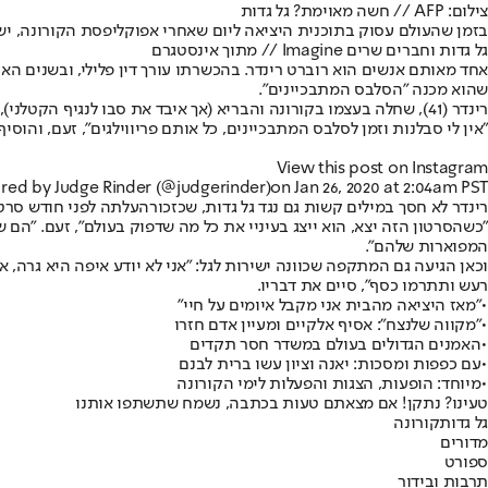
צילום: AFP // חשה מאוימת? גל גדות
בזמן שהעולם עסוק בתוכנית היציאה ליום שאחרי אפוקליפסת הקורונה, י
גל גדות וחברים שרים Imagine // מתוך אינסטגרם
אחד מאותם אנשים הוא רוברט רינדר. בהכשרתו עורך דין פלילי, ובשנים הא
שהוא מכנה "הסלבס המתבכיינים".
רינדר (41), שחלה בעצמו בקורונה והבריא (אך איבד את סבו לנגיף הקטלני), התראיין בשישי האחרון לתוכנית ברדיו x הבריטי, וסיפר שהוא נמצא בבידוד בביתו ולא ראה נפש חיה כבר מעל לחודש.
"אין לי סבלנות וזמן לסלבס המתבכיינים, כל אותם פריווילגים", זעם, והוס
View this post on Instagram
ared by Judge Rinder (@judgerinder)
on Jan 26, 2020 at 2:04am PST
רינדר לא חסך במילים קשות גם נגד גל גדות, שכזכור
העלתה לפני חודש סרט
"כשהסרטון הזה יצא, הוא ייצג בעיניי את כל מה שדפוק בעולם", זעם. "הם שר
המפוארות שלהם".
וכאן הגיעה גם המתקפה שכוונה ישירות לגל: "אני לא יודע איפה היא גרה, 
רעש ותתרמו כסף", סיים את דבריו.
•
"מאז היציאה מהבית אני מקבל איומים על חיי"
•
"מקווה שלנצח": אסיף אלקיים ומעיין אדם חזרו
•
האמנים הגדולים בעולם במשדר חסר תקדים
•
עם כפפות ומסכות: יאנה וציון עשו ברית לבנם
•
מיוחד: הופעות, הצגות והפעלות לימי הקורונה
טעינו? נתקן! אם מצאתם טעות בכתבה, נשמח שתשתפו אותנו
גל גדות
קורונה
מדורים
ספורט
תרבות ובידור