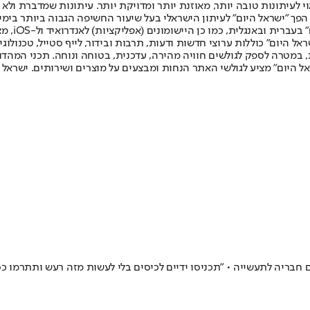
לעיתונות טובה יותר, מאוזנת יותר ומדויקת יותר. עיתונות שמדברת ולא צ
שלום. המהדורה המודפסת הראשונה פורסמה ב-30 ביולי 2007, וב-2010 הפך "ישראל היום" לעיתון הישראלי בעל שי
לחמנוביץ,
ל היום" כוללות ערוצי חדשות ודעות, תרבות ובידור, לייף סטייל, טכנולוגיה
ברית, במטרה לספק לגולשים חוויה מהירה, עדכנית, בטוחה ונוחה. תכני המה
ל היום" מציע לגולשי האתר הנחות ומבצעים על מוצרים ושירותים. ישראל 
בריה לתעשייה • "תכניסו ידיים לכיסים בלי לעשות מזה רעש ותתרמו כס