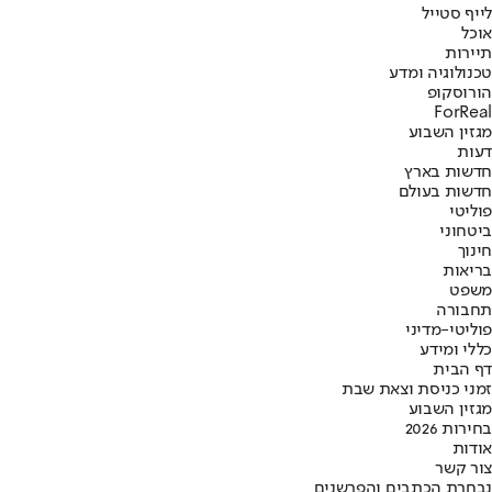
לייף סטייל
אוכל
תיירות
טכנולוגיה ומדע
הורוסקופ
ForReal
מגזין השבוע
דעות
חדשות בארץ
חדשות בעולם
פוליטי
ביטחוני
חינוך
בריאות
משפט
תחבורה
פוליטי-מדיני
כללי ומידע
דף הבית
זמני כניסת וצאת שבת
מגזין השבוע
בחירות 2026
אודות
צור קשר
נבחרת הכתבים והפרשנים