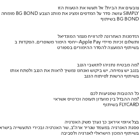
צובעים את הבית? אל תעשו את הטעות הזו
מומחה BG BOND עושה סדר על המדפים ומציג את מותג הצבע SIMPLY
בשיתוף BG BOND
הזדמנות האחרונה להרוויח מגמר המונדיאל
יחסי הימור משופרים, הפקדות ב-Apple Pay ותשלום זכיות מיידי
בשיתוף המועצה להסדר ההימורים בספורט
מה מבטיח נתניהו לתושבי הנגב?
בנגב יש צמיחה, יש ביקוש ואנחנו נמשיך לראות את הנגב ולפתח אותו
בשיתוף הרשות לפיתוח הנגב
כל ההטבות שמגיעות לכם
מה ההבדל בין מועדון תעופה וכרטיס אשראי?
בשיתוף FLYCARD
בצל איומי איראן: כך נערך משק האנרגיה
פסגת האנרגיה במעמד שגריר ארה"ב, שר האנרגיה ובכירי התעשייה בישראל
בשיתוף המכון הישראלי לאנרגיה ולסביבה