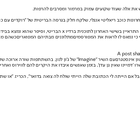
ש את אלה שעוד שקועים עמוק במרמור ומסרבים להרפות.
חרונות כוכב ריאליטי אנגלי, שלקח חלק בגרסה הבריטית של "רוקדים עם כו
יף כי נמאס לו לראות את המפורסמים
מתלוננים מבתיהם המפוארים
כשהם מוק
A post sh
ון אינסטגרם
עם השיר "Imagine" של ג'ון לנון, בהשתתפות שורה ארוכה של חבריה לתעשייה, בניסיון לעודד מעט את הציבור.
ו 'דמיינו שאין גן עדן', בזמן שאנשים איבדו את היקרים להם לווירוס ואחרי
אבל אם הייתה לי הכתובת שלה הייתי שולח לה צואה בדואר", הכריז. "או שת