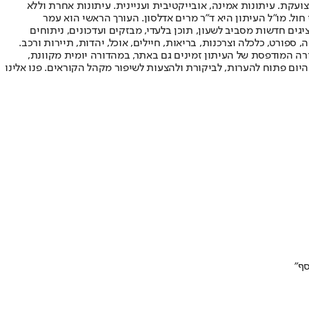
ועקת. עיתונות אמינה, אובייקטיבית ועניינית. עיתונות אחרת וללא
עור החשיפה הגבוה ביותר בימי חול. מו"ל העיתון היא ד"ר מרים אדלסון. העורך הראשי הוא עמר
 והעורך המייסד הוא עמוס רגב. אתרי האינטרנט של "ישראל היום" בעברית ובאנגלית, כמו כן היישומונים (אפליקציות) לאנדרואיד ול-iOS, מציגים חדשות מסביב לשעון, תוכן בלעדי, מבזקים ועדכונים, ניתוחים
, ספורט, כלכלה וצרכנות, בריאות, חיילים, אוכל, יהדות, תיירות ורכב.
דורה המודפסת של העיתון זמינים גם באתר, במהדורה יומית מקוונת,
היום פתוח להערות, לביקורת ולהצעות לשיפור מקהל הקוראים. פנו אלינו
ף"