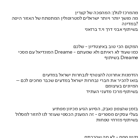
מהמרכז לגולן: המהפכה של קצרין
מה מושך יותר ויותר ישראלים למטרופולין המתפתח של האזור היפה
במדינה?
בשיתוף אבני דרך וי.ד ברזאני
המקום הכי טוב באיצטדיון - שלכם
המונדיאל עם מסכי Dreame - כמו שעוד לא ראיתם ולא שמעתם
בשיתוף Dreame
הזדמנות אחרונה להצטרף לנבחרות ישראל במדעים
בואו להכיר את חברי נבחרות ישראל במדעים שכבר מחכים לכם –
המיונים בעיצומם
בשיתוף מרכז מדעני העתיד
בזמן שהצפון נאבק, הסיוע הגיע מכיוון מפתיע
בעלי עסקים מספרים - זה המענק הכספי שעוזר לנו לחזור למסלול
בשיתוף מזרחי טפחות
נקיון פסח - לא מה שהכרתם