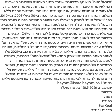
"ישראל היום" הוא גוף תקשורת שנוסד מתוך האמונה שהציבור הישראלי
ראוי לעיתונות טובה יותר, מאוזנת יותר ומדויקת יותר. עיתונות שמדברת
ולא צועקת. עיתונות אמינה, אובייקטיבית ועניינית. עיתונות אחרת וללא
תשלום. המהדורה המודפסת הראשונה פורסמה ב-30 ביולי 2007, וב-2010
הפך "ישראל היום" לעיתון הישראלי בעל שיעור החשיפה הגבוה ביותר בימי
חול. מו"ל העיתון היא ד"ר מרים אדלסון. העורך הראשי הוא עמר לחמנוביץ,
והעורך המייסד הוא עמוס רגב. אתרי האינטרנט של "ישראל היום" בעברית
ובאנגלית, כמו כן היישומונים (אפליקציות) לאנדרואיד ול-iOS, מציגים
חדשות מסביב לשעון, תוכן בלעדי, מבזקים ועדכונים, ניתוחים ופרשנויות,
וידיאו, פודקאסטים ושידורים חיים. פלטפורמות הדיגיטל של "ישראל היום"
כוללות ערוצי חדשות ודעות, תרבות ובידור, לייף סטייל, טכנולוגיה, ספורט,
כלכלה וצרכנות, בריאות, חיילים, אוכל, יהדות, תיירות ורכב. ב-2021 עלו
לאוויר האתר החדש והיישומון החדש של "ישראל היום" בעברית, במטרה
לספק לגולשים חוויה מהירה, עדכנית, בטוחה ונוחה. תכני המהדורה
המודפסת של העיתון זמינים גם באתר, במהדורה יומית מקוונת, ואפשר
לקבל אותם גם בניוזלטר. מועדון ההטבות הייחודי "הקליקה של ישראל
היום" מציע לגולשי האתר הנחות ומבצעים על מוצרים ושירותים. ישראל
היום פתוח להערות, לביקורת ולהצעות לשיפור מקהל הקוראים. פנו אלינו
במייל hayom@israelhayom.co.il.
יום שבת, 28.3.2026
י' בניסן תשפ"ו
חדשות
דעות
ספורט
ForReal
תרבות ובידור