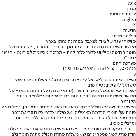
אוכל
מגזין
אנחנו מגייסים
English
X
חדשות
פוליטי-מדיני
משלוחי ענק של ציוד למאבק בקורונה נחתו בארץ
שלושה משלוחים גדולים בהם ציוד מגן, סרבלים ומסכות, 2.5 טונות של
חומר הרדמה ומיליוני כדורי כלורוקווין - תרופה ניסיונית לקורונה - הגיעו
לנתב"ג
מערכת היום
11/4/2020, 19:14
,עודכן
11/4/2020, 19:31
0
משלוח ציוד רפואי לישראל // צילום: סיון פרג // משלוח ציוד רפואי
לישראל // צילום: סיון פרג
לשכת ראש הממשלה מסרה הערב (מוצאי שבת) על נחיתתם בארץ של
שלושה משלוחים גדולים בהם טונות רבו תשל ציוד למלחמה בנגיף
הקורונה.
המשלוחים שהביא חמ"ל הרכש בראשות ראש המוסד, יוסי כהן, כוללים 2.5
טונות של חומרי הרדמה מאיטליה, 2.4 מיליון כדורי כלורוקווין,
תרופה
ניסיונית
לטיפול בקורונה, ומיליוני רכיבי ציוד מיגון הכוללים מסכות
וסרבלים מסין.
בנוסף, בעקבות שיחות שקיים ראש הממשלה נתניהו עם ראש ממשלת
הודו מודי, לפני מספר ימים יצא משלוח מהודו הכולל טונות חומר גלם