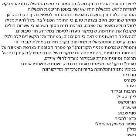
לייצור תרופת הכלורוקווין. משלכתו נמסר כי ראש הממשלה נתניהו מבקש
להודות לראש ממשלת הודו שאישר באופן חריג את המשלוח.
התרופה כלורקווין נחשבה כאפשרות
מבטיחה לטיפול
בנגיף הקורונה, אך
מחקר שפורסם היום בצרפת טוען כי החומר הפעיל בה עלול להיות מזיק
לחולים ולא משפר את מצבם. בצרפת דווח בסוף השבוע כי עשרות חולים
שקיבלו את התרופה, שבמקור נועדה לטיפול במלריה, חוו סיבוכים.
"ההערכה הראשונית מראה כי הסיכונים, במיוחד אלו הקשורים ללב ולכלי
הדם, קיימים ופוטנציאלית מחריפים בקרב חולים במחלת קוביד-19
(המחלה שנגרמת מנגיף הקורונה)," כך מסרה הסוכנות בצרפת האמונה על
בטיחות בתרופות, בהתייחסה גם למקרים של הידרוקסיכלורוקווין וגם של
תרופה נסיונית אחרת שבמקור נועדה לחולי איידס.
טעינו? נתקן! אם מצאתם טעות בכתבה, נשמח שתשתפו אותנו
בנימין נתניהו
המלחמה בקורונה
נרנדרה מודי
קורונה
מדורים
ספורט
דעות
תרבות ובידור
לייף סטייל
הורוסקופ
שישבת
סוף שבוע
כדאי להכיר
סיפור המשק הישראלי
נדל"ן
ראשי