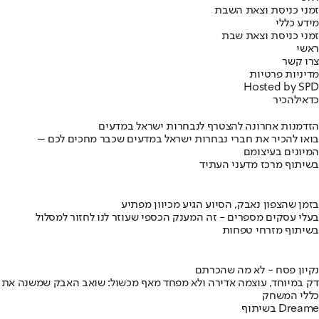
זמני כניסת וצאת השבת
מידע כללי
זמני כניסת וצאת שבת
ראשי
צרו קשר
מדיניות פרטיות
Hosted by SPD
כדאי
להכיר
הזדמנות אחרונה להצטרף לנבחרות ישראל במדעים
בואו להכיר את חברי נבחרות ישראל במדעים שכבר מחכים לכם –
המיונים בעיצומם
בשיתוף מרכז מדעני העתיד
בזמן שהצפון נאבק, הסיוע הגיע מכיוון מפתיע
בעלי עסקים מספרים - זה המענק הכספי שעוזר לנו לחזור למסלול
בשיתוף מזרחי טפחות
נקיון פסח - לא מה שהכרתם
דק במיוחד, עוצמה אדירה ולא מפחד מאף מכשול: שואב האבק שמשנה את
כללי המשחק
בשיתוף Dreame