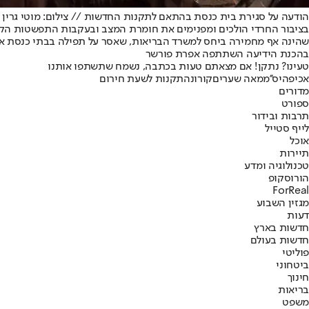
הודעה על סגירת בית כנסת בהתאם לתקנות החדשות // צילום: מוטי גרין
בציבור החרדי הולכים ומפנימים את חומרת המצב ובעקבות התפשטות הקורונ
שהינה אף מחמירה ביחס למשרד הבריאות, שאסר על תפילה בבתי כנסת אך ה
בהכנת הידיעה השתתפה אפרת פורשר
טעינו? נתקן! אם מצאתם טעות בכתבה, נשמח שתשתפו אותנו
אכיפה
יס''מ
מאה שערים
קורונה
תקנות לשעת חירום
מדורים
ספורט
תרבות ובידור
לייף סטייל
אוכל
תיירות
טכנולוגיה ומדע
הורוסקופ
ForReal
מגזין השבוע
דעות
חדשות בארץ
חדשות בעולם
פוליטי
ביטחוני
חינוך
בריאות
משפט