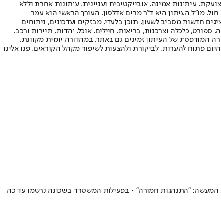
ועקת. עיתונות אמינה, אובייקטיבית ועניינית. עיתונות אחרת וללא
עור החשיפה הגבוה ביותר בימי חול. מו"ל העיתון היא ד"ר מרים אדלסון. העורך הראשי הוא עמר
 והעורך המייסד הוא עמוס רגב. אתרי האינטרנט של "ישראל היום" בעברית ובאנגלית, כמו כן היישומונים (אפליקציות) לאנדרואיד ול-iOS, מציגים חדשות מסביב לשעון, תוכן בלעדי, מבזקים ועדכונים, ניתוחים
, ספורט, כלכלה וצרכנות, בריאות, חיילים, אוכל, יהדות, תיירות ורכב.
דורה המודפסת של העיתון זמינים גם באתר, במהדורה יומית מקוונת,
היום פתוח להערות, לביקורת ולהצעות לשיפור מקהל הקוראים. פנו אלינו
 את המעשה: "התנהגות חמורה" • בפעילות המשטרה בשכונה נרשמו עד כה