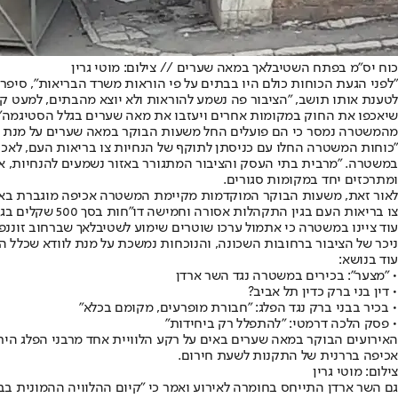
כוח יס"מ בפתח השטיבלאך במאה שערים // צילום: מוטי גרין
"לפני הגעת הכוחות כולם היו בבתים על פי הוראות משרד הבריאות", סיפ
שיאכפו את החוק במקומות אחרים ויעזבו את מאה שערים בגלל הסטיגמה".
מהמשטרה נמסר כי הם פועלים החל משעות הבוקר במאה שערים על מנת לאכ
"כוחות המשטרה החלו עם כניסתן לתוקף של הנחיות צו בריאות העם, לאכוף
במשטרה. "מרבית בתי העסק והציבור המתגורר באזור נשמעים להנחיות, א
ומתרכזים יחד במקומות סגורים.
צו בריאות העם בגין התקהלות אסורה וחמישה דו"חות בסך 500 שקלים בגין הפרת הצו מעל 100 מטר ממקום המגורים. ארבעה נעצרו ועוכבו לחקירה".
ניכר של הציבור ברחובות השכונה, והנוכחות נמשכת על מנת לוודא שכלל ה
עוד בנושא:
• "מצער": בכירים במשטרה נגד השר ארדן
• דין בני ברק כדין תל אביב?
• בכיר בבני ברק נגד הפלג: "חבורת מופרעים, מקומם בכלא"
• פסק הלכה דרמטי: "להתפלל רק ביחידות"
האירועים הבוקר במאה שערים באים על רקע הלוויית אחד מרבני הפלג היר
אכיפה בררנית של התקנות לשעת חירום.
צילום: מוטי גרין
גם השר ארדן התייחס בחומרה לאירוע ואמר כי "קיום ההלוויה ההמונית בבנ