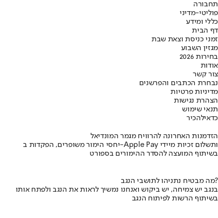
תחבורה
פוליטי-מדיני
כללי ומידע
דף הבית
זמני כניסת וצאת שבת
מגזין השבוע
בחירות 2026
אודות
צור קשר
נבחרת הכתבים והפרשנים
מדיניות פרטיות
הצהרת נגישות
תנאי שימוש
כדאי
להכיר
הזדמנות האחרונה להרוויח מגמר המונדיאל
יחסי הימור משופרים, הפקדות ב-Apple Pay ותשלום זכיות מיידי
בשיתוף המועצה להסדר ההימורים בספורט
מה מבטיח נתניהו לתושבי הנגב?
בנגב יש צמיחה, יש ביקוש ואנחנו נמשיך לראות את הנגב ולפתח אותו
בשיתוף הרשות לפיתוח הנגב