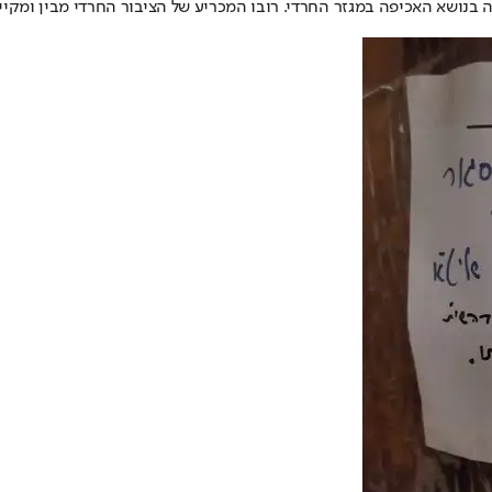
רה בנושא האכיפה במגזר החרדי. רובו המכריע של הציבור החרדי מבין ומק