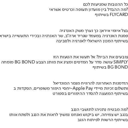
כל ההטבות שמגיעות לכם
מה ההבדל בין מועדון תעופה וכרטיס אשראי?
בשיתוף FLYCARD
בצל איומי איראן: כך נערך משק האנרגיה
פסגת האנרגיה במעמד שגריר ארה"ב, שר האנרגיה ובכירי התעשייה בישראל
בשיתוף המכון הישראלי לאנרגיה ולסביבה
צובעים את הבית? אל תעשו את הטעות הזו
מומחה BG BOND עושה סדר על המדפים ומציג את מותג הצבע SIMPLY
בשיתוף BG BOND
הזדמנות האחרונה להרוויח מגמר המונדיאל
יחסי הימור משופרים, הפקדות ב-Apple Pay ותשלום זכיות מיידי
בשיתוף המועצה להסדר ההימורים בספורט
מה מבטיח נתניהו לתושבי הנגב?
בנגב יש צמיחה, יש ביקוש ואנחנו נמשיך לראות את הנגב ולפתח אותו
בשיתוף הרשות לפיתוח הנגב