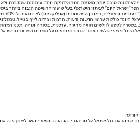
לעיתונות טובה יותר, מאוזנת יותר ומדויקת יותר. עיתונות שמדברת ולא צ
שלום. המהדורה המודפסת הראשונה פורסמה ב-30 ביולי 2007, וב-2010 הפך "ישראל היום" לעיתון הישראלי בעל שי
לחמנוביץ,
ל היום" כוללות ערוצי חדשות ודעות, תרבות ובידור, לייף סטייל, טכנולוגיה
ברית, במטרה לספק לגולשים חוויה מהירה, עדכנית, בטוחה ונוחה. תכני המה
ל היום" מציע לגולשי האתר הנחות ומבצעים על מוצרים ושירותים. ישראל 
קורונה
אחר שזיהו את דגל ישראל על מדיהם • נהג הרכב נפצע • השר ליצמן גינה