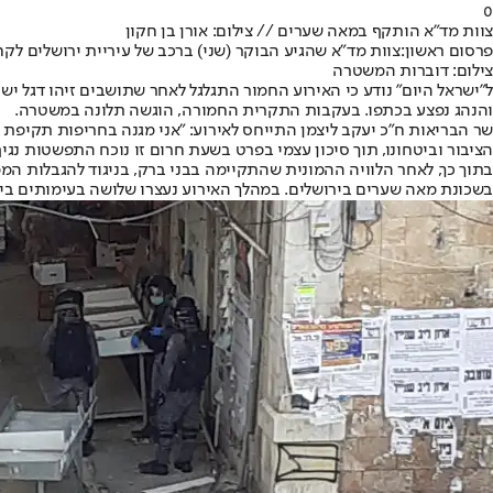
0
צוות מד"א הותקף במאה שערים // צילום: אורן בן חקון
פרסום ראשון:
צוות מד"א שהגיע הבוקר (שני) ברכב של עיריית ירושלים ל
צילום: דוברות המשטרה
ל"ישראל היום" נודע כי האירוע החמור התגלגל לאחר שתושבים זיהו דגל יש
והנהג נפצע בכתפו. בעקבות התקרית החמורה, הוגשה תלונה במשטרה.
שר הבריאות ח”כ יעקב ליצמן התייחס לאירוע: "אני מגנה בחריפות תקיפת 
הציבור וביטחונו, תוך סיכון עצמי בפרט בשעת חרום זו נוכח התפשטות נגיף
בתוך כך, לאחר הלוויה ההמונית שהתקיימה בבני ברק, בניגוד להגבלות 
בשכונת מאה שערים בירושלים. במהלך האירוע נעצרו שלושה בעימותים בין