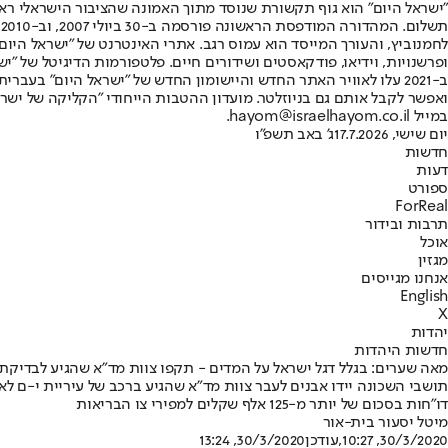
"ישראל היום" הוא גוף תקשורת שנוסד מתוך האמונה שהציבור הישראלי ראוי 
ת
ופרשנויות, וידיאו, פודקאסטים ושידורים חיים. פלטפורמות הדיגיטל של "ישרא
ב-2021 עלו לאוויר האתר החדש והיישומון החדש של "ישראל היום" בע
ואפשר לקבל אותם גם בניוזלטר. מועדון ההטבות הייחודי "הקליקה של ישרא
במייל hayom@israelhayom.co.il.
יום שישי, 17.7.2026
ג' באב תשפ"ו
חדשות
דעות
ספורט
ForReal
תרבות ובידור
אוכל
מגזין
אנחנו מגייסים
English
X
יהדות
חדשות היהדות
מאה שערים: בגלל דגל ישראל על המדים - תקפו צוות מד"א שהגיע לבדיקת 
תושבי השכונה יידו אבנים לעבר צוות מד"א שהגיע ברכב של עיריית י-ם ל
דו"חות בסכום של יותר מ-125 אלף שקלים למפירי צו הבריאות
מיטל יסעור בית-אור
30/3/2020, 10:27
,עודכן
30/3/2020, 13:24