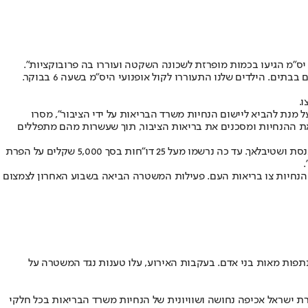
יס"מ הגיעו בכמות מופרזת לשכונה השקטה ועוררו בה פרובוקציות".
לטענת אותו תושב, "הציבור פה נשמע להוראות ולא יוצא מהבתים, למעט קניות אוכל ומוצרים לפסח. זה זמן מאוד קשה אבל אנחנו גם מפחדים ונשארים בבתים. הילדים שלנו התעוררו לקול אופנועי היס"מ בשעה 6 בבוקר.
.
מנת להביא ליישום הנחיות משרד הבריאות על ידי הציבור", מסרו
את ההנחיות ומסכנים את בריאות הציבור, תוך שעשרות מהם מתפללים
לאור זאת, משעות הבוקר המוקדמות מקיימת המשטרה אכיפה מוגברת באזור, במהלכה הוציאו ופיזרו השוטרים עשרות ומאות שהתגודדו יחד בבתי כנסת ושטיבלאך. עד כה נרשמו מעל 25 דו"חות בסך 5,000 שקלים על הפרת
 שברחוב זוננפלד, "במהלכו הוחלט לסגור את המקום למשך 30 יום, לאחר שבעליו הפר את הנחיות צו בריאות העם. פעילות המשטרה הביאה בשבוע האחרון לצמצום
תפות מאות בני אדם. בעקבות האירוע, עלו טענות נגד המשטרה על
טרת ישראל אכיפה נחושה ושוויונית של הנחיות משרד הבריאות בכל חלקי