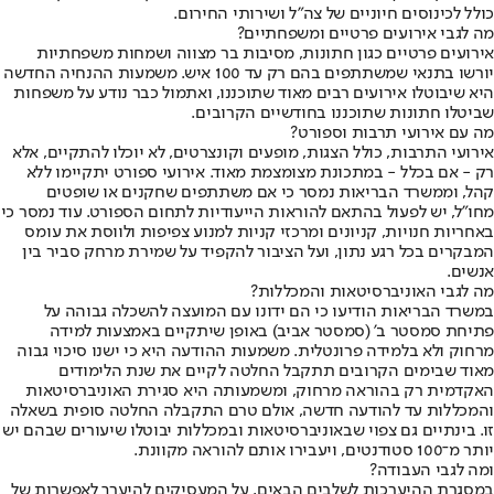
כולל לכינוסים חיוניים של צה"ל ושירותי החירום.
מה לגבי אירועים פרטיים ומשפחתיים?
אירועים פרטיים כגון חתונות, מסיבות בר מצווה ושמחות משפחתיות
יורשו בתנאי שמשתתפים בהם רק עד 100 איש. משמעות ההנחיה החדשה
היא שיבוטלו אירועים רבים מאוד שתוכננו, ואתמול כבר נודע על משפחות
שביטלו חתונות שתוכננו בחודשיים הקרובים.
מה עם אירועי תרבות וספורט?
אירועי התרבות, כולל הצגות, מופעים וקונצרטים, לא יוכלו להתקיים, אלא
רק - אם בכלל - במתכונת מצומצמת מאוד. אירועי ספורט יתקיימו ללא
קהל, וממשרד הבריאות נמסר כי אם משתתפים שחקנים או שופטים
מחו"ל, יש לפעול בהתאם להוראות הייעודיות לתחום הספורט. עוד נמסר כי
באחריות חנויות, קניונים ומרכזי קניות למנוע צפיפות ולווסת את עומס
המבקרים בכל רגע נתון, ועל הציבור להקפיד על שמירת מרחק סביר בין
אנשים.
מה לגבי האוניברסיטאות והמכללות?
במשרד הבריאות הודיעו כי הם ידונו עם המועצה להשכלה גבוהה על
פתיחת סמסטר ב' (סמסטר אביב) באופן שיתקיים באמצעות למידה
מרחוק ולא בלמידה פרונטלית. משמעות ההודעה היא כי ישנו סיכוי גבוה
מאוד שבימים הקרובים תתקבל החלטה לקיים את שנת הלימודים
האקדמית רק בהוראה מרחוק, ומשמעותה היא סגירת האוניברסיטאות
והמכללות עד להודעה חדשה, אולם טרם התקבלה החלטה סופית בשאלה
זו. בינתיים גם צפוי שבאוניברסיטאות ובמכללות יבוטלו שיעורים שבהם יש
יותר מ־100 סטודנטים, ויעבירו אותם להוראה מקוונת.
ומה לגבי העבודה?
במסגרת ההיערכות לשלבים הבאים, על המעסיקים להיערך לאפשרות של