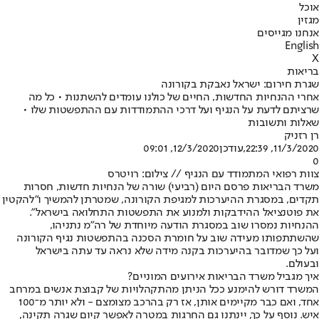
אוכל
מגזין
אנחנו מגייסים
English
X
בריאות
שגרת חירום: ישראל נאבקת בקורונה
אחרי ההנחיות החדשות, החיים של כולנו עומדים להשתנות • כל מה
שרציתם לדעת על הנגיף ועל דרכי ההתמודדות עם ההתפשטות שלו •
שאלות ותשובות
רן רזניק
11/3/2020, 22:39
,עודכן
12/3/2020, 09:01
0
צוות רפואי המתמודד עם הנגיף // צילום: רויטרס
משרד הבריאות פרסם היום (רביעי) שורה של הנחיות חדשות, חסרות
תקדים, במסגרת ההיערכות למגיפת הקורונה, שמטרתן להמשיך ו"להקטין
את פוטנציאל ההידבקות ולמנוע את התפשטות התחלואה בישראל".
ההנחיות נמסרו שוב במסגרת הודעה מיוחדת של רה"מ נתניהו,
שהשתתפותו מעידה שוב על חומרת הסכנה בהתפשטות נגיף הקורונה
ועל כך שמדובר בהיערכות בקנה מידה שלא נראה עד עתה בישראל
ובעולם.
איך מגביל משרד הבריאות אירועים המוניים?
המשרד דורש להימנע ככל הניתן מהתקהלויות של קבוצת אנשים במרחב
אחד, ואם כבר מקיימים אותן, אז רק בהרכב מצומצם - ולא יותר מ־100
איש. נוסף על כך, יינתנו גם החרגות במטרה לאפשר קיום שגרה תקינה,