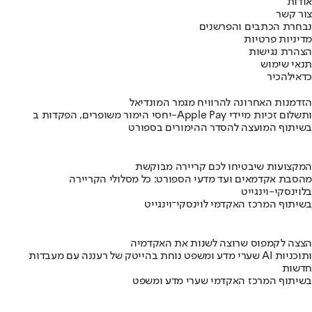
אודות
צור קשר
נבחרת הכתבים והפרשנים
מדיניות פרטיות
הצהרת נגישות
תנאי שימוש
כדאי
להכיר
הזדמנות האחרונה להרוויח מגמר המונדיאל
יחסי הימור משופרים, הפקדות ב-Apple Pay ותשלום זכיות מיידי
בשיתוף המועצה להסדר ההימורים בספורט
המקצועות שיבטיחו לכם קריירה מבוקשת
מהסבת אקדמאים ועד מדעי הספורט: כל מסלולי הקריירה
בלוינסקי-וינגייט
בשיתוף המרכז האקדמי לוינסקי־וינגייט
הצצה לקמפוס שרוצה לשנות את האקדמיה
שערי מדע ומשפט נוחת בהייטק של רעננה עם מעבדות AI ותוכניות
חדשות
בשיתוף המרכז האקדמי שערי מדע ומשפט