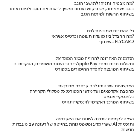
מה מבטיח נתניהו לתושבי הנגב?
בנגב יש צמיחה, יש ביקוש ואנחנו נמשיך לראות את הנגב ולפתח אותו
בשיתוף הרשות לפיתוח הנגב
כל ההטבות שמגיעות לכם
מה ההבדל בין מועדון תעופה וכרטיס אשראי?
בשיתוף FLYCARD
הזדמנות האחרונה להרוויח מגמר המונדיאל
יחסי הימור משופרים, הפקדות ב-Apple Pay ותשלום זכיות מיידי
בשיתוף המועצה להסדר ההימורים בספורט
המקצועות שיבטיחו לכם קריירה מבוקשת
מהסבת אקדמאים ועד מדעי הספורט: כל מסלולי הקריירה
בלוינסקי-וינגייט
בשיתוף המרכז האקדמי לוינסקי־וינגייט
הצצה לקמפוס שרוצה לשנות את האקדמיה
שערי מדע ומשפט נוחת בהייטק של רעננה עם מעבדות AI ותוכניות
חדשות