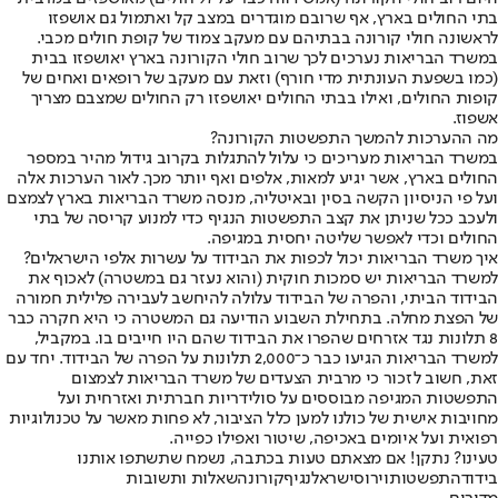
בתי החולים בארץ, אף שרובם מוגדרים במצב קל ואתמול גם אושפזו
לראשונה חולי קורונה בבתיהם עם מעקב צמוד של קופת חולים מכבי.
במשרד הבריאות נערכים לכך שרוב חולי הקורונה בארץ יאושפזו בבית
(כמו בשפעת העונתית מדי חורף) וזאת עם מעקב של רופאים ואחים של
קופות החולים, ואילו בבתי החולים יאושפזו רק החולים שמצבם מצריך
אשפוז.
מה ההערכות להמשך התפשטות הקורונה?
במשרד הבריאות מעריכים כי עלול להתגלות בקרוב גידול מהיר במספר
החולים בארץ, אשר יגיע למאות, אלפים ואף יותר מכך. לאור הערכות אלה
ועל פי הניסיון הקשה בסין ובאיטליה, מנסה משרד הבריאות בארץ לצמצם
ולעכב ככל שניתן את קצב התפשטות הנגיף כדי למנוע קריסה של בתי
החולים וכדי לאפשר שליטה יחסית במגיפה.
איך משרד הבריאות יכול לכפות את הבידוד על עשרות אלפי הישראלים?
למשרד הבריאות יש סמכות חוקית (והוא נעזר גם במשטרה) לאכוף את
הבידוד הביתי, והפרה של הבידוד עלולה להיחשב לעבירה פלילית חמורה
של הפצת מחלה. בתחילת השבוע הודיעה גם המשטרה כי היא חקרה כבר
8 תלונות נגד אזרחים שהפרו את הבידוד שהם היו חייבים בו. במקביל,
למשרד הבריאות הגיעו כבר כ־2,000 תלונות על הפרה של הבידוד. יחד עם
זאת, חשוב לזכור כי מרבית הצעדים של משרד הבריאות לצמצום
התפשטות המגיפה מבוססים על סולידריות חברתית ואזרחית ועל
מחויבות אישית של כולנו למען כלל הציבור, לא פחות מאשר על טכנולוגיות
רפואית ועל איומים באכיפה, שיטור ואפילו כפייה.
טעינו? נתקן! אם מצאתם טעות בכתבה, נשמח שתשתפו אותנו
בידוד
התפשטות
וירוס
ישראל
נגיף
קורונה
שאלות ותשובות