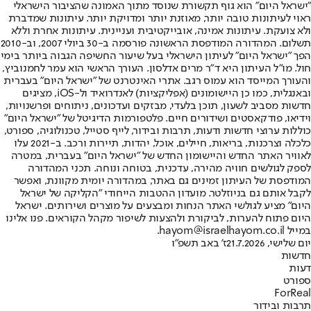
"ישראל היום" הוא גוף תקשורת שנוסד מתוך האמונה שהציבור הישראלי
ראוי לעיתונות טובה יותר, מאוזנת יותר ומדויקת יותר. עיתונות שמדברת
ולא צועקת. עיתונות אמינה, אובייקטיבית ועניינית. עיתונות אחרת וללא
תשלום. המהדורה המודפסת הראשונה פורסמה ב-30 ביולי 2007, וב-2010
הפך "ישראל היום" לעיתון הישראלי בעל שיעור החשיפה הגבוה ביותר בימי
חול. מו"ל העיתון היא ד"ר מרים אדלסון. העורך הראשי הוא עמר לחמנוביץ,
והעורך המייסד הוא עמוס רגב. אתרי האינטרנט של "ישראל היום" בעברית
ובאנגלית, כמו כן היישומונים (אפליקציות) לאנדרואיד ול-iOS, מציגים
חדשות מסביב לשעון, תוכן בלעדי, מבזקים ועדכונים, ניתוחים ופרשנויות,
וידיאו, פודקאסטים ושידורים חיים. פלטפורמות הדיגיטל של "ישראל היום"
כוללות ערוצי חדשות ודעות, תרבות ובידור, לייף סטייל, טכנולוגיה, ספורט,
כלכלה וצרכנות, בריאות, חיילים, אוכל, יהדות, תיירות ורכב. ב-2021 עלו
לאוויר האתר החדש והיישומון החדש של "ישראל היום" בעברית, במטרה
לספק לגולשים חוויה מהירה, עדכנית, בטוחה ונוחה. תכני המהדורה
המודפסת של העיתון זמינים גם באתר, במהדורה יומית מקוונת, ואפשר
לקבל אותם גם בניוזלטר. מועדון ההטבות הייחודי "הקליקה של ישראל
היום" מציע לגולשי האתר הנחות ומבצעים על מוצרים ושירותים. ישראל
היום פתוח להערות, לביקורת ולהצעות לשיפור מקהל הקוראים. פנו אלינו
במייל hayom@israelhayom.co.il.
יום שלישי, 21.7.2026
ז' באב תשפ"ו
חדשות
דעות
ספורט
ForReal
תרבות ובידור