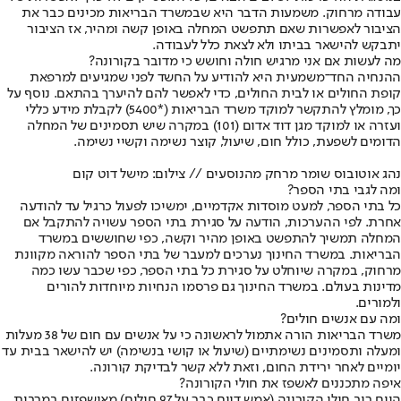
עבודה מרחוק. משמעות הדבר היא שבמשרד הבריאות מכינים כבר את
הציבור לאפשרות שאם תתפשט המחלה באופן קשה ומהיר, אז הציבור
יתבקש להישאר בביתו ולא לצאת כלל לעבודה.
מה לעשות אם אני מרגיש חולה וחושש כי מדובר בקורונה?
ההנחיה החד־משמעית היא להודיע על החשד לפני שמגיעים למרפאת
קופת החולים או לבית החולים, כדי לאפשר להם להיערך בהתאם. נוסף על
כך, מומלץ להתקשר למוקד משרד הבריאות (*5400) לקבלת מידע כללי
ועזרה או למוקד מגן דוד אדום (101) במקרה שיש תסמינים של המחלה
הדומים לשפעת, כולל חום, שיעול, קוצר נשימה וקשיי נשימה.
נהג אוטובוס שומר מרחק מהנוסעים // צילום: מישל דוט קום
ומה לגבי בתי הספר?
כל בתי הספר, למעט מוסדות אקדמיים, ימשיכו לפעול כרגיל עד להודעה
אחרת. לפי ההערכות, הודעה על סגירת בתי הספר עשויה להתקבל אם
המחלה תמשיך להתפשט באופן מהיר וקשה, כפי שחוששים במשרד
הבריאות. במשרד החינוך נערכים למעבר של בתי הספר להוראה מקוונת
מרחוק, במקרה שיוחלט על סגירת כל בתי הספר, כפי שכבר עשו כמה
מדינות בעולם. במשרד החינוך גם פרסמו הנחיות מיוחדות להורים
ולמורים.
ומה עם אנשים חולים?
משרד הבריאות הורה אתמול לראשונה כי על אנשים עם חום של 38 מעלות
ומעלה ותסמינים נשימתיים (שיעול או קושי בנשימה) יש להישאר בבית עד
יומיים לאחר ירידת החום, וזאת ללא קשר לבדיקת קורונה.
איפה מתכננים לאשפז את חולי הקורונה?
היום רוב חולי הקורונה (אמש דווח כבר על 97 חולים) מאושפזים במרבית