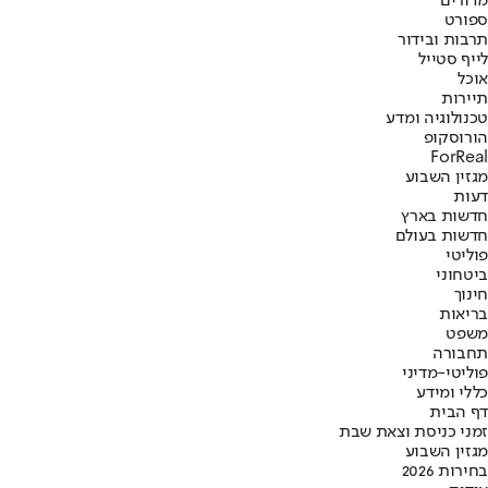
מדורים
ספורט
תרבות ובידור
לייף סטייל
אוכל
תיירות
טכנולוגיה ומדע
הורוסקופ
ForReal
מגזין השבוע
דעות
חדשות בארץ
חדשות בעולם
פוליטי
ביטחוני
חינוך
בריאות
משפט
תחבורה
פוליטי-מדיני
כללי ומידע
דף הבית
זמני כניסת וצאת שבת
מגזין השבוע
בחירות 2026