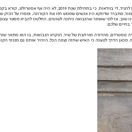
וירוס הקורונה כבר מזמן הפך לעובדה מפתיעה ולא צפויה בעולם שלנו. 
ור, מתברר שדווקא היו אנשים שממש חזו את הקורונה, ומסרו על הנזק שי
נו שוב. אז למי שאומר שהנבואה ניתנה לשוטים, החלטנו להביא מספר עצום
 בחיים שלכם.
(מישל) דה נוסטרדם, מהדורה מורחבת של שיר, הנקרא הנבואות, בו הוא מתאר 
 מכאן הדרך לטענה כי האיש שחזה וצפה הכל, הזהיר אותנו גם מנגיף הקורו