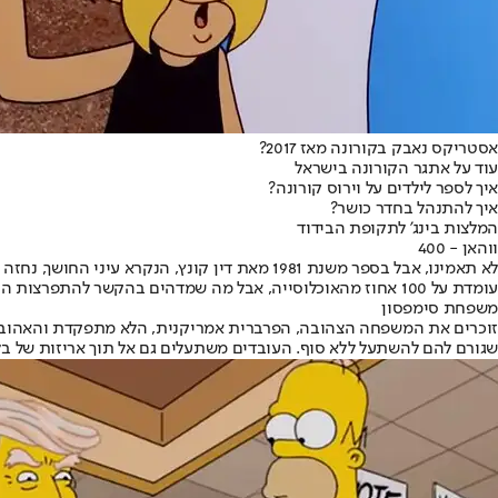
אסטריקס נאבק בקורונה מאז 2017?
עוד על אתגר הקורונה בישראל
איך לספר לילדים על וירוס קורונה?
איך להתנהל בחדר כושר?
המלצות בינג' לתקופת הבידוד
ווהאן - 400
עומדת על 100 אחוז מהאוכלוסייה, אבל מה שמדהים בהקשר להתפרצות הקורונה היא העיר עיר הסינית ווהאן במחוז חוביי שבסין, הרי היא מוקד ההתפרצות של הקורונה. אם זו לא נבואה אז מה כן?
משפחת סימפסון
שגורם להם להשתעל ללא סוף. העובדים משתעלים גם אל תוך אריזות של בל