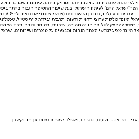
לעיתונות טובה יותר, מאוזנת יותר ומדויקת יותר. עיתונות שמדברת ולא צ
שלום. המהדורה המודפסת הראשונה פורסמה ב-30 ביולי 2007, וב-2010 הפך "ישראל היום" לעיתון הישראלי בעל שי
לחמנוביץ,
ל היום" כוללות ערוצי חדשות ודעות, תרבות ובידור, לייף סטייל, טכנולוגיה
ברית, במטרה לספק לגולשים חוויה מהירה, עדכנית, בטוחה ונוחה. תכני המה
ל היום" מציע לגולשי האתר הנחות ומבצעים על מוצרים ושירותים. ישראל 
בל כמה אסטרולוגים, סופרים, ואפילו משפחת סימפסון - דווקא כן