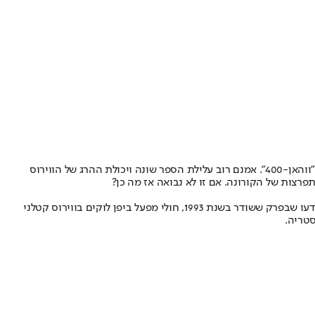
לא תאמינו, אבל בספר משנת 1981 מאת דין קונץ, הנקרא עיני החושך, נחזה נשק עתידני על בסיס חיידקים שמיוצר במעבדה הנקרא לא פחות ולא יותר "ווהאן-400". אמנם רוב עלילת הספר שונה ויכולת ההרג של הווירוס
זוכרים את המשפחה הצהובה, הפרברית אמריקנית, הלא מתפקדת והאהובה? אחרי שכבר חזו את כניסתו של הנשיא דונלד טראמפ לבית הלבן, אז שתדעו שבפרק ששודר בשנת 1993, חולי מפעל ביפן לוקים בווירוס קטלני
סטריה.