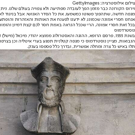
צילום אילוסטרציה: GettyImages
מגפה חדשה, שתהפוך פשוטו כמשמעו, את כל הסדר האנושי. אבל בניגוד לאמ
אנחנו חסרי אמונה שכמונו, לא ידענו לפענח את האותות והאזהרות והופתע
בכל זאת חסרי אמונה, הרי שככל הנראה באמת חסר לכם קצת דמיון והומור
נוסטרדמוס
בשנת 1555, פרסם הרופא, ההוגה והאסטרולוג ממוצא יהודי, מיכאל 
הנבואות, מציין נוסטרדמוס כי מגפה קטלנית תפגע בערי איטליה וכן בצרפת.
תלו באיש כל צרה ומחלה אפשרית, ובדרך כלל פספסו בענק.