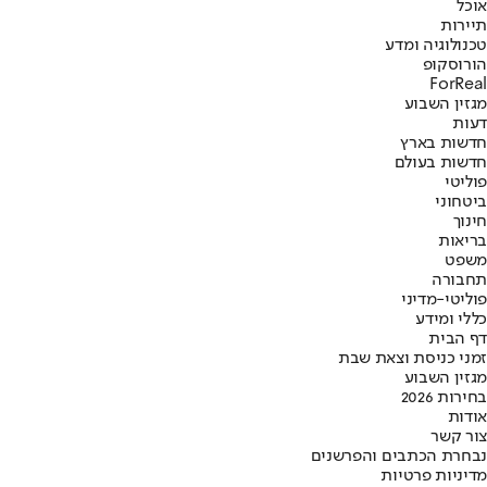
אוכל
תיירות
טכנולוגיה ומדע
הורוסקופ
ForReal
מגזין השבוע
דעות
חדשות בארץ
חדשות בעולם
פוליטי
ביטחוני
חינוך
בריאות
משפט
תחבורה
פוליטי-מדיני
כללי ומידע
דף הבית
זמני כניסת וצאת שבת
מגזין השבוע
בחירות 2026
אודות
צור קשר
נבחרת הכתבים והפרשנים
מדיניות פרטיות