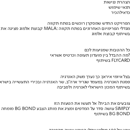
הצהרת נגישות
תנאי שימוש
כדאי
להכיר
הפרויקט החדש שמסקרן רוכשים בפתח תקווה
קבוצת אלמוג מציגה את פרויקט MALA: מגדלי הפרימיום האחרונים בפתח תקווה
בשיתוף קבוצת אלמוג
כל ההטבות שמגיעות לכם
מה ההבדל בין מועדון תעופה וכרטיס אשראי?
בשיתוף FLYCARD
בצל איומי איראן: כך נערך משק האנרגיה
פסגת האנרגיה במעמד שגריר ארה"ב, שר האנרגיה ובכירי התעשייה בישראל
בשיתוף המכון הישראלי לאנרגיה ולסביבה
צובעים את הבית? אל תעשו את הטעות הזו
מומחה BG BOND עושה סדר על המדפים ומציג את מותג הצבע SIMPLY
בשיתוף BG BOND