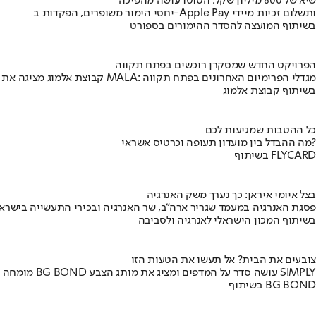
שיא של 600 מיליון שקל: הטוטו עושה מהפיכה
יחסי הימור משופרים, הפקדות ב-Apple Pay ותשלום זכיות מיידי
בשיתוף המועצה להסדר ההימורים בספורט
הפרויקט החדש שמסקרן רוכשים בפתח תקווה
קבוצת אלמוג מציגה את פרויקט MALA: מגדלי הפרימיום האחרונים בפתח תקווה
בשיתוף קבוצת אלמוג
כל ההטבות שמגיעות לכם
מה ההבדל בין מועדון תעופה וכרטיס אשראי?
בשיתוף FLYCARD
בצל איומי איראן: כך נערך משק האנרגיה
פסגת האנרגיה במעמד שגריר ארה"ב, שר האנרגיה ובכירי התעשייה בישראל
בשיתוף המכון הישראלי לאנרגיה ולסביבה
צובעים את הבית? אל תעשו את הטעות הזו
מומחה BG BOND עושה סדר על המדפים ומציג את מותג הצבע SIMPLY
בשיתוף BG BOND