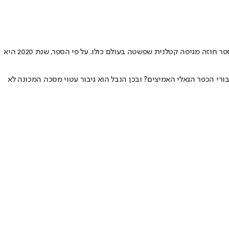
אם כבר נותנים כבוד ליהודים שמנבאים את העתיד, אנחנו גאים להכניס לרשימה את הסופרת חמוטל שבתאי שהוציאה בשנת 1997 את הספר 2020. הספר חוזה מגיפה קטלנית שפשטה בעולם כולו. על פי הספר, שנת 2020 היא
ל הגדול בספר שבו נאבקים גיבורי הכפר הגאלי האמיצים? ובכן הנבל הוא גיבור עטוי מסכה המכונה לא