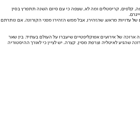
ניתן להגיד, די בוודאות, כי בתחילת שנת 2019, לא היה אף אסטרולוג, קורא בקפה, קלפים, קריסטלים ומה לא, שצפה כי עם סיום השנה תתפרץ בסין
יגרם.
 של עדויות מראש, שהזהירו, אבל ממש הזהירו מפני הקורונה. אם נותרתם
שורה ארוכה של אירועים אפוקליפטיים שיעברו על העולם בעתיד. בין שאר
נה שהגיע לאיטליה וצרפת מסין, קצרה. יש לציין כי לאורך ההיסטוריה