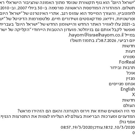
"ישראל היום" הוא גוף תקשורת שנוסד מתוך האמונה שהציבור הישראלי ראוי 
ת
ופרשנויות, וידיאו, פודקאסטים ושידורים חיים. פלטפורמות הדיגיטל של "ישרא
ב-2021 עלו לאוויר האתר החדש והיישומון החדש של "ישראל היום" בע
ואפשר לקבל אותם גם בניוזלטר. מועדון ההטבות הייחודי "הקליקה של ישרא
במייל hayom@israelhayom.co.il.
יום רביעי, 8.7.2026
כ"ג בתמוז תשפ"ו
חדשות
דעות
ספורט
ForReal
תרבות ובידור
אוכל
מגזין
אנחנו מגייסים
English
X
חדשות
העולם
מי היו האנשים שחזו את וירוס הקורונה והאם הם הזהירו מראש?
המדענים ומערכות הבריאות בעולם לא הצליחו לצפות את התפרצות הנגיף, א
אסף גולן
10/3/2020, 18:12
,עודכן
19/3/2020, 08:57
0