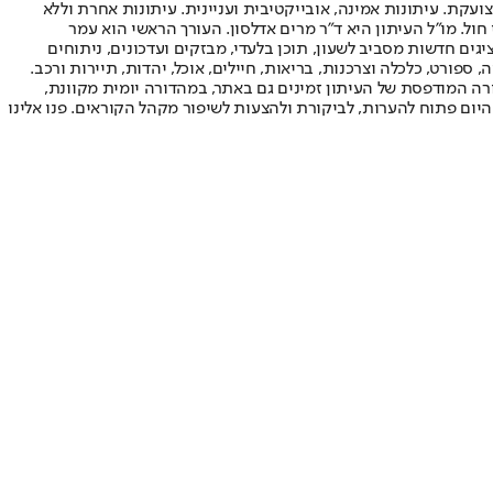
ועקת. עיתונות אמינה, אובייקטיבית ועניינית. עיתונות אחרת וללא
עור החשיפה הגבוה ביותר בימי חול. מו"ל העיתון היא ד"ר מרים אדלסון. העורך הראשי הוא עמר
 והעורך המייסד הוא עמוס רגב. אתרי האינטרנט של "ישראל היום" בעברית ובאנגלית, כמו כן היישומונים (אפליקציות) לאנדרואיד ול-iOS, מציגים חדשות מסביב לשעון, תוכן בלעדי, מבזקים ועדכונים, ניתוחים
, ספורט, כלכלה וצרכנות, בריאות, חיילים, אוכל, יהדות, תיירות ורכב.
דורה המודפסת של העיתון זמינים גם באתר, במהדורה יומית מקוונת,
היום פתוח להערות, לביקורת ולהצעות לשיפור מקהל הקוראים. פנו אלינו