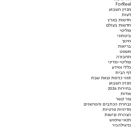
ForReal
מגזין השבוע
דעות
חדשות בארץ
חדשות בעולם
פוליטי
ביטחוני
חינוך
בריאות
משפט
תחבורה
פוליטי-מדיני
כללי ומידע
דף הבית
זמני כניסת וצאת שבת
מגזין השבוע
בחירות 2026
אודות
צור קשר
נבחרת הכתבים והפרשנים
מדיניות פרטיות
הצהרת נגישות
תנאי שימוש
כדאי
להכיר