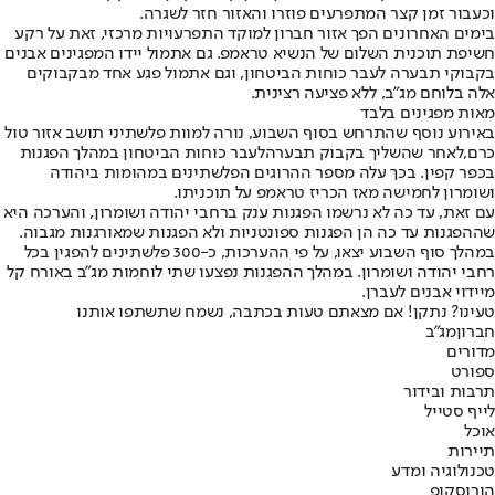
וכעבור זמן קצר המתפרעים פוזרו והאזור חזר לשגרה.
בימים האחרונים הפך אזור חברון למוקד התפרעויות מרכזי, זאת על רקע
חשיפת תוכנית השלום של הנשיא טראמפ. גם אתמול יידו המפגינים אבנים
בקבוקי תבערה לעבר כוחות הביטחון, וגם אתמול פגע אחד מבקבוקים
אלה בלוחם מג"ב, ללא פציעה רצינית.
מאות מפגינים בלבד
באירוע נוסף שהתרחש בסוף השבוע, נורה למוות פלשתיני תושב אזור טול
כרם,
לאחר שהשליך בקבוק תבערה
לעבר כוחות הביטחון במהלך הפגנות
בכפר קפין. בכך עלה מספר ההרוגים הפלשתינים במהומות ביהודה
ושומרון לחמישה מאז הכריז טראמפ על תוכניתו.
עם זאת, עד כה לא נרשמו הפגנות ענק ברחבי יהודה ושומרון, והערכה היא
שההפגנות עד כה הן הפגנות ספונטניות ולא הפגנות שמאורגנות מגבוה.
במהלך סוף השבוע יצאו, על פי ההערכות, כ-300 פלשתינים להפגין בכל
רחבי יהודה ושומרון. במהלך ההפגנות נפצעו שתי לוחמות מג"ב באורח קל
מיידוי אבנים לעברן.
טעינו? נתקן! אם מצאתם טעות בכתבה, נשמח שתשתפו אותנו
חברון
מג"ב
מדורים
ספורט
תרבות ובידור
לייף סטייל
אוכל
תיירות
טכנולוגיה ומדע
הורוסקופ