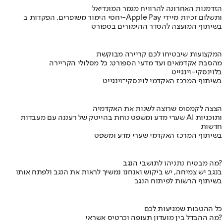
הזדמנות האחרונה להרוויח מגמר המונדיאל
יחסי הימור משופרים, הפקדות ב-Apple Pay ותשלום זכיות מיידי
בשיתוף המועצה להסדר ההימורים בספורט
המקצועות שיבטיחו לכם קריירה מבוקשת
מהסבת אקדמאים ועד מדעי הספורט: כל מסלולי הקריירה
בלוינסקי-וינגייט
בשיתוף המרכז האקדמי לוינסקי־וינגייט
הצצה לקמפוס שרוצה לשנות את האקדמיה
שערי מדע ומשפט נוחת בהייטק של רעננה עם מעבדות AI ותוכניות
חדשות
בשיתוף המרכז האקדמי שערי מדע ומשפט
מה מבטיח נתניהו לתושבי הנגב?
בנגב יש צמיחה, יש ביקוש ואנחנו נמשיך לראות את הנגב ולפתח אותו
בשיתוף הרשות לפיתוח הנגב
כל ההטבות שמגיעות לכם
מה ההבדל בין מועדון תעופה וכרטיס אשראי?