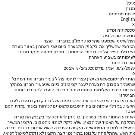
אוכל
מגזין
אנחנו מגייסים
English
X
טכנולוגיה ומדע
חדשות טכנולוגיה
הפלשתיני שכמעט שרף שוטר מג"ב בחברון - נעצר
המחבל שהשליך את בקבוק התבערה ביום שני האחרון באזור מערת
המכפלה נעצר על ידי כוחות הביטחון • חברון מהווה מוקד מרכזי
לעימותים בשבוע האחרון
מערכת היום
8/2/2020, 17:24
,עודכן
8/2/2020, 20:24
0
הותר לפרסום:
אמש (שישי) עצרו לוחמי צה"ל בעיר חברון את המחבל
שהשליך בקבוק התבערה לעבר קצין
מג"ב ביום שני
בעיר חברון במהלך
הפרות הסדר האלימות בחסם שוטר. החשוד הועבר לחקירת כוחות
הביטחון.
האירוע התרחש כשמתפרעים פלשתינים השליכו בקבוק תבערה לעבר
הקצין, במהלך עימותים בין תושבים מקומיים לכוחות באזור עמדת חסם
שוטר
האירוע החמור תועד בסרטון, בו ניתן לראות כיצד בקבוק התבערה
התלקח על האפוד של הקצין, שלא נזקק לפינוי מהמקום. הקצין המשיך
בפעילות למרות הסיטואציה הקשה והעובדה שאש אוחזת בבגדיו, וכיבה
את האש שהתלקחה על גופו בתוך זמן קצר. הקצין לא נזקק לטיפול רפואי,