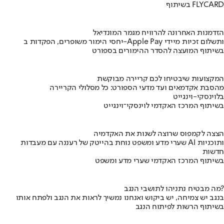
בשיתוף FLYCARD
הזדמנות האחרונה להרוויח מגמר המונדיאל
יחסי הימור משופרים, הפקדות ב-Apple Pay ותשלום זכיות מיידי
בשיתוף המועצה להסדר ההימורים בספורט
המקצועות שיבטיחו לכם קריירה מבוקשת
מהסבת אקדמאים ועד מדעי הספורט: כל מסלולי הקריירה
בלוינסקי-וינגייט
בשיתוף המרכז האקדמי לוינסקי־וינגייט
הצצה לקמפוס שרוצה לשנות את האקדמיה
שערי מדע ומשפט נוחת בהייטק של רעננה עם מעבדות AI ותוכניות
חדשות
בשיתוף המרכז האקדמי שערי מדע ומשפט
מה מבטיח נתניהו לתושבי הנגב?
בנגב יש צמיחה, יש ביקוש ואנחנו נמשיך לראות את הנגב ולפתח אותו
בשיתוף הרשות לפיתוח הנגב