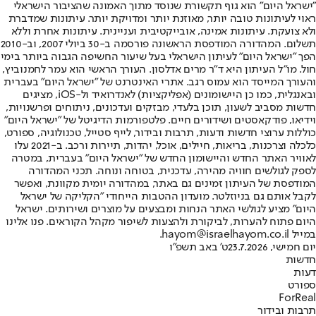
"ישראל היום" הוא גוף תקשורת שנוסד מתוך האמונה שהציבור הישראלי
ראוי לעיתונות טובה יותר, מאוזנת יותר ומדויקת יותר. עיתונות שמדברת
ולא צועקת. עיתונות אמינה, אובייקטיבית ועניינית. עיתונות אחרת וללא
תשלום. המהדורה המודפסת הראשונה פורסמה ב-30 ביולי 2007, וב-2010
הפך "ישראל היום" לעיתון הישראלי בעל שיעור החשיפה הגבוה ביותר בימי
חול. מו"ל העיתון היא ד"ר מרים אדלסון. העורך הראשי הוא עמר לחמנוביץ,
והעורך המייסד הוא עמוס רגב. אתרי האינטרנט של "ישראל היום" בעברית
ובאנגלית, כמו כן היישומונים (אפליקציות) לאנדרואיד ול-iOS, מציגים
חדשות מסביב לשעון, תוכן בלעדי, מבזקים ועדכונים, ניתוחים ופרשנויות,
וידיאו, פודקאסטים ושידורים חיים. פלטפורמות הדיגיטל של "ישראל היום"
כוללות ערוצי חדשות ודעות, תרבות ובידור, לייף סטייל, טכנולוגיה, ספורט,
כלכלה וצרכנות, בריאות, חיילים, אוכל, יהדות, תיירות ורכב. ב-2021 עלו
לאוויר האתר החדש והיישומון החדש של "ישראל היום" בעברית, במטרה
לספק לגולשים חוויה מהירה, עדכנית, בטוחה ונוחה. תכני המהדורה
המודפסת של העיתון זמינים גם באתר, במהדורה יומית מקוונת, ואפשר
לקבל אותם גם בניוזלטר. מועדון ההטבות הייחודי "הקליקה של ישראל
היום" מציע לגולשי האתר הנחות ומבצעים על מוצרים ושירותים. ישראל
היום פתוח להערות, לביקורת ולהצעות לשיפור מקהל הקוראים. פנו אלינו
במייל hayom@israelhayom.co.il.
יום חמישי, 23.7.2026
ט' באב תשפ"ו
חדשות
דעות
ספורט
ForReal
תרבות ובידור