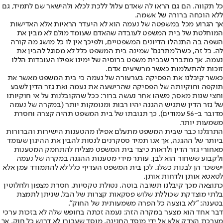
כל תקווה. הם גם הראו לה שאדם עלול ללכת לכלא ולהישאר שם לתמיד, גם
ללא הוכחה ברורה של אשמה.
אך הגרוע מכל במשפטה של נעמה הוא לא היעדר הראיות אלא האדישות
המוחלטת של בית המשפט לעובדה שהאדם שעומד מולם לא מבין את
השפה בה התנהלו הדיונים המשפטיים, ולפיכך אין לו כל מושג מה קורה
לה. כל זה, כשה"מתרגם" שמינה בית המשפט כלל לא מסוגל להבין את
נעמה. אך מתברר שבבית משפט ברוסיה של ימינו אפילו העובדות הללו
זוכות להתעלמות כאשר מרשיעים אדם.
כאשר קיבלנו את הפסיקה בערעורה של נעמה כי בית המשפט מאשר את
תוקפה וחוקיותה של הפסיקה שהרישעה את נעמה ואת גזר הדין לשבע
וחצי שנות מאסר, משהו אחר נעשה ברור: ככל שהקובלנות על אי חוקיותו
של גזר הדין שתגיש ההגנה יהיו רבות ומנומקות יותר (במקרה של נעמה
מדובר ב-56 עמודים), כך תגובתו של בית המשפט תהיה קצרה וחסרת
משמעות יותר.
התרגלנו כבר שבית המשפט מתעלם אפילו מהטענות הישירות והברורות
ביותר של ההגנה, אך אנו תמיד ססקרנים לנסות להבין את ההיגון שעומד
מאחורי גזר הדין ולראות כיצד בית המשפט מצליח להתחמק המטענות
ולקבוע ששחור הוא לבן. עותר מידי מטענות ההגנה במקרה של נעמה
יששכר הן לבנות כשלג, לכן בית המשפט העדיף כלל לא להתמודד עמן אלא
לטאטא אותן ולדחות אותן.
כתוצאה מכך קיבלנו תשובה בוטה, נטולת טקסיות, חסרת מצפון ולחלוטין
בלתי מוצדקת שכוללת שלוש פסקאות קצרות של הבל, שניתן לתמצת
בטענה: "לא בוצעה כל הפרה משמעותית של החוק".
דבר אחד הוא מצער במקרה הזה: נעמה זכתה בחופש שלה לא בזכות ערכי
מערכת הצדק אלא אל ידי מוסד החנינה, מוסד שעבורו לא דרוש כל חוק. אך