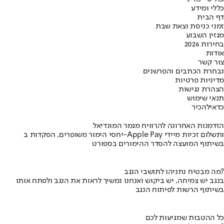
כללי ומידע
דף הבית
זמני כניסת וצאת שבת
מגזין השבוע
בחירות 2026
אודות
צור קשר
נבחרת הכתבים והפרשנים
מדיניות פרטיות
הצהרת נגישות
תנאי שימוש
כדאי
להכיר
הזדמנות האחרונה להרוויח מגמר המונדיאל
יחסי הימור משופרים, הפקדות ב-Apple Pay ותשלום זכיות מיידי
בשיתוף המועצה להסדר ההימורים בספורט
מה מבטיח נתניהו לתושבי הנגב?
בנגב יש צמיחה, יש ביקוש ואנחנו נמשיך לראות את הנגב ולפתח אותו
בשיתוף הרשות לפיתוח הנגב
כל ההטבות שמגיעות לכם