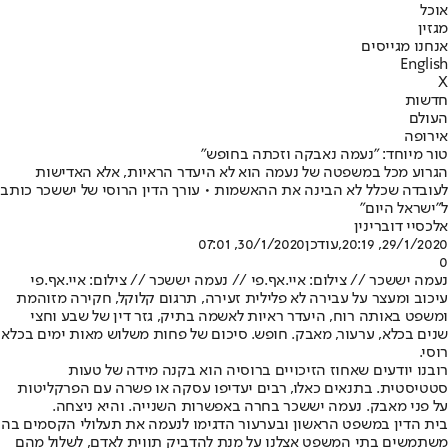
אוכל
מגזין
אנחנו מגייסים
English
X
חדשות
העולם
אירופה
טור מיוחד: "נעמה נאבקה וזכתה בחופש"
הגרוע מכל במשפטה של נעמה הוא לא היעדר הראיות, אלא האדישות
לעובדה שכלל לא הבינה את ההאשמות • עורך הדין הרוסי של יששכר כותב
ל"ישראל היום"
אלכסיי דוברינין
29/1/2020, 20:19
,עודכן
30/1/2020, 07:01
0
נעמה יששכר // צילום: איי.אף.פי // נעמה יששכר // צילום: איי.אף.פי
עיכוב ומעצר על עבירה לא פלילית זעירה, תרגום קלוקל, חקירה מזוהמת
ומשפט באותה רוח, היעדר ראיות לאשמה בתיק, גזר דין של שבע וחצי
שנים בכלא, ערעור, מאבק. חופש. סיכום של פחות משלוש מאות ימים בכלא
רוסי.
רובנו יודעים שאחוז הזיכויים ברוסיה הוא בקנה מידה של טעות
סטטיסטית. בתנאים כאלו, רבים יעדיפו עסקה או פשרה עם הפרקליטות
על פני מאבק. נעמה יששכר בחרה באפשרות השנייה. והיא ניצחה.
בית הדין במשפט הראשון ובערעור הדגימו לנעמה את תעלולי הקסמים בה
משתמשים בתי המשפט אצלנו על מנת להדביק תווית לאדם, לשלול מהם