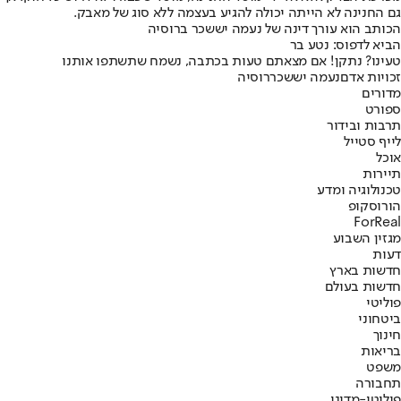
גם החנינה לא הייתה יכולה להגיע בעצמה ללא סוג של מאבק.
הכותב הוא עורך דינה של נעמה יששכר ברוסיה
הביא לדפוס: נטע בר
טעינו? נתקן! אם מצאתם טעות בכתבה, נשמח שתשתפו אותנו
זכויות אדם
נעמה יששכר
רוסיה
מדורים
ספורט
תרבות ובידור
לייף סטייל
אוכל
תיירות
טכנולוגיה ומדע
הורוסקופ
ForReal
מגזין השבוע
דעות
חדשות בארץ
חדשות בעולם
פוליטי
ביטחוני
חינוך
בריאות
משפט
תחבורה
פוליטי-מדיני