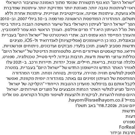
"ישראל היום" הוא גוף תקשורת שנוסד מתוך האמונה שהציבור הישראלי
ראוי לעיתונות טובה יותר, מאוזנת יותר ומדויקת יותר. עיתונות שמדברת
ולא צועקת. עיתונות אמינה, אובייקטיבית ועניינית. עיתונות אחרת וללא
תשלום. המהדורה המודפסת הראשונה פורסמה ב-30 ביולי 2007, וב-2010
הפך "ישראל היום" לעיתון הישראלי בעל שיעור החשיפה הגבוה ביותר בימי
חול. מו"ל העיתון היא ד"ר מרים אדלסון. העורך הראשי הוא עמר לחמנוביץ,
והעורך המייסד הוא עמוס רגב. אתרי האינטרנט של "ישראל היום" בעברית
ובאנגלית, כמו כן היישומונים (אפליקציות) לאנדרואיד ול-iOS, מציגים
חדשות מסביב לשעון, תוכן בלעדי, מבזקים ועדכונים, ניתוחים ופרשנויות,
וידיאו, פודקאסטים ושידורים חיים. פלטפורמות הדיגיטל של "ישראל היום"
כוללות ערוצי חדשות ודעות, תרבות ובידור, לייף סטייל, טכנולוגיה, ספורט,
כלכלה וצרכנות, בריאות, חיילים, אוכל, יהדות, תיירות ורכב. ב-2021 עלו
לאוויר האתר החדש והיישומון החדש של "ישראל היום" בעברית, במטרה
לספק לגולשים חוויה מהירה, עדכנית, בטוחה ונוחה. תכני המהדורה
המודפסת של העיתון זמינים גם באתר, במהדורה יומית מקוונת, ואפשר
לקבל אותם גם בניוזלטר. מועדון ההטבות הייחודי "הקליקה של ישראל
היום" מציע לגולשי האתר הנחות ומבצעים על מוצרים ושירותים. ישראל
היום פתוח להערות, לביקורת ולהצעות לשיפור מקהל הקוראים. פנו אלינו
במייל hayom@israelhayom.co.il.
יום שבת, 18.7.2026
ד' באב תשפ"ו
חדשות
דעות
ספורט
ForReal
תרבות ובידור