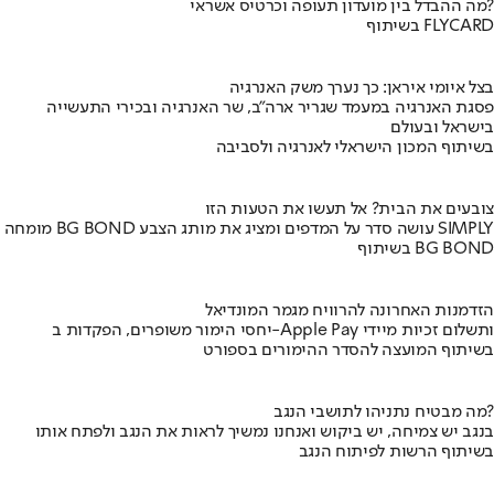
מה ההבדל בין מועדון תעופה וכרטיס אשראי?
בשיתוף FLYCARD
בצל איומי איראן: כך נערך משק האנרגיה
פסגת האנרגיה במעמד שגריר ארה"ב, שר האנרגיה ובכירי התעשייה
בישראל ובעולם
בשיתוף המכון הישראלי לאנרגיה ולסביבה
צובעים את הבית? אל תעשו את הטעות הזו
מומחה BG BOND עושה סדר על המדפים ומציג את מותג הצבע SIMPLY
בשיתוף BG BOND
הזדמנות האחרונה להרוויח מגמר המונדיאל
יחסי הימור משופרים, הפקדות ב-Apple Pay ותשלום זכיות מיידי
בשיתוף המועצה להסדר ההימורים בספורט
מה מבטיח נתניהו לתושבי הנגב?
בנגב יש צמיחה, יש ביקוש ואנחנו נמשיך לראות את הנגב ולפתח אותו
בשיתוף הרשות לפיתוח הנגב