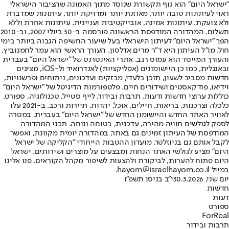
"ישראל היום" הוא גוף תקשורת שנוסד מתוך האמונה שהציבור הישראלי
ראוי לעיתונות טובה יותר, מאוזנת יותר ומדויקת יותר. עיתונות שמדברת
ולא צועקת. עיתונות אמינה, אובייקטיבית ועניינית. עיתונות אחרת וללא
תשלום. המהדורה המודפסת הראשונה פורסמה ב-30 ביולי 2007, וב-2010
הפך "ישראל היום" לעיתון הישראלי בעל שיעור החשיפה הגבוה ביותר בימי
חול. מו"ל העיתון היא ד"ר מרים אדלסון. העורך הראשי הוא עמר לחמנוביץ,
והעורך המייסד הוא עמוס רגב. אתרי האינטרנט של "ישראל היום" בעברית
ובאנגלית, כמו כן היישומונים (אפליקציות) לאנדרואיד ול-iOS, מציגים
חדשות מסביב לשעון, תוכן בלעדי, מבזקים ועדכונים, ניתוחים ופרשנויות,
וידיאו, פודקאסטים ושידורים חיים. פלטפורמות הדיגיטל של "ישראל היום"
כוללות ערוצי חדשות ודעות, תרבות ובידור, לייף סטייל, טכנולוגיה, ספורט,
כלכלה וצרכנות, בריאות, חיילים, אוכל, יהדות, תיירות ורכב. ב-2021 עלו
לאוויר האתר החדש והיישומון החדש של "ישראל היום" בעברית, במטרה
לספק לגולשים חוויה מהירה, עדכנית, בטוחה ונוחה. תכני המהדורה
המודפסת של העיתון זמינים גם באתר, במהדורה יומית מקוונת, ואפשר
לקבל אותם גם בניוזלטר. מועדון ההטבות הייחודי "הקליקה של ישראל
היום" מציע לגולשי האתר הנחות ומבצעים על מוצרים ושירותים. ישראל
היום פתוח להערות, לביקורת ולהצעות לשיפור מקהל הקוראים. פנו אלינו
במייל hayom@israelhayom.co.il.
יום שני, 30.3.2026
י"ב בניסן תשפ"ו
חדשות
דעות
ספורט
ForReal
תרבות ובידור