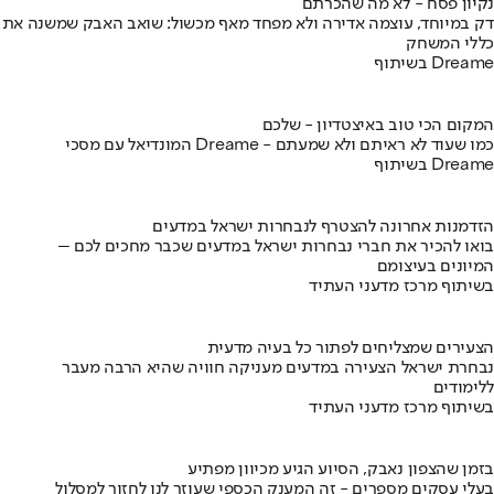
נקיון פסח - לא מה שהכרתם
דק במיוחד, עוצמה אדירה ולא מפחד מאף מכשול: שואב האבק שמשנה את
כללי המשחק
בשיתוף Dreame
המקום הכי טוב באיצטדיון - שלכם
המונדיאל עם מסכי Dreame - כמו שעוד לא ראיתם ולא שמעתם
בשיתוף Dreame
הזדמנות אחרונה להצטרף לנבחרות ישראל במדעים
בואו להכיר את חברי נבחרות ישראל במדעים שכבר מחכים לכם –
המיונים בעיצומם
בשיתוף מרכז מדעני העתיד
הצעירים שמצליחים לפתור כל בעיה מדעית
נבחרת ישראל הצעירה במדעים מעניקה חוויה שהיא הרבה מעבר
ללימודים
בשיתוף מרכז מדעני העתיד
בזמן שהצפון נאבק, הסיוע הגיע מכיוון מפתיע
בעלי עסקים מספרים - זה המענק הכספי שעוזר לנו לחזור למסלול