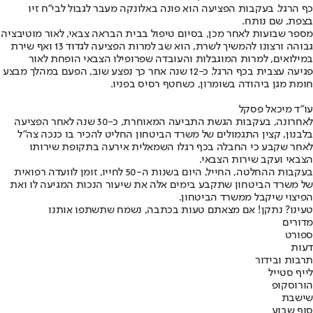
כף הרגל. בעקבות הפציעה הוא פונה באלונקה מעבר לגבול לבי"ח זיו
בצפת, שם נותח.
מספר שבועות לאחר מכן, בסיום טיפול בבית הבראה צבאי, לאור מוטיבציה
גבוהה ורצונו להמשיך לשרת, הוא שב למרות הפציעה לגדוד 13 ואף שירת
במילואים, למרות המוגבלות והעובדה שפרופילו הצבאי הופחת לאור
פגיעה עצבית בכף הרגל. כ-12 שנה אחר כך נפצע שוב, הפעם במהלך מבצע
חומת מגן ביהודה בשומרון, כשחטף רסיס בפניו.
עו"ד מיכאל פסקל
לאחרונה, בעקבות הגשת התביעה המאוחרת, כ-30 שנה לאחר הפציעה
בלבנון, קצין התגמולים של משרד הביטחון החליט להכיר בו כנכה צה"ל
לאחר שקבע כי החבלה בכף רגלו השמאלית אירעה בתקופת שירותו
הצבאי ועקב שירות הצבאי.
בעקבות ההחלטה, החייל, היום בשנות ה-50 לחייו, זומן לוועדה רפואית
של משרד הביטחון שתקבע בימים אלה את שיעור הנכות המגיעה לו ואת
הפיצוי שיקבל ממשרד הביטחון.
טעינו? נתקן! אם מצאתם טעות בכתבה, נשמח שתשתפו אותנו
מדורים
ספורט
דעות
תרבות ובידור
לייף סטייל
הורוסקופ
שישבת
סוף שבוע