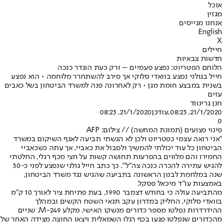
אוכל
מגזין
אנחנו מגייסים
English
X
חיילים
חדשות צבאיות
הלוחם הפטריוט: נפצע פעמיים – ורק כעת הוגדר כנכה
חייל בגולני נפצע בוואדי סלוקי אך סירב להשתחרר מלוחמה • הוא נפצע
בשנית במבצע חומת מגן • רק לאחרונה פנה למשרד הביטחון בשל כאבים
עזים
חנן גרינווד
21/1/2020, 08:23
,עודכן
21/1/2020, 08:23
0
פינוי פצועים (תמונת המחשה) // צילום: AFP
"אני רואה עצמי כפטריוט ולכן לא הגשתי תביעה לאגף השיקום במשרד
הביטחון כל עוד יכולתי להמשיך ולסבול את כאביי, אך עתה כשכאביי
החמירו והם מלווים בהפרעות תחושה קשות על חצי מכף רגלי, החלטתי
להגיש עתירה להכרה כנכה צה"ל". כך כתב חייל גולני שנפצע לפני כ-30
שנה במלחמת לבנון הראשונה בתביעה שהגיש נגד משרד הביטחון,
באמצעות עו"ד מיכאל פסקל.
מהתביעה עולה כי בחודש דצמבר 1990, בעת פתיחת ציר לאורך 10 ק"מ
בוואדי סלוקי, החליק במדרון עקב תנאי השטח הקשים ובמהלך
ההידרדרות נפלטו מספר כדורים מנשקו האישי, מקלע M-249. שניים
מהכדורים שנפלטו פגעו בכף רגלו השמאלית ויצאו החוצה מצידה האחר של